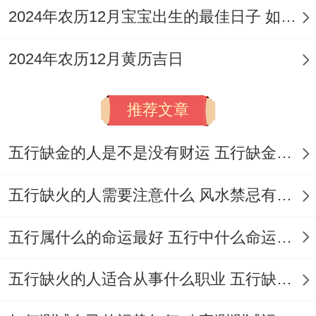
（三合生肖）或属羊（六盒生肖）的贵人代
2024年农历12月宝宝出生的最佳日子 如何挑选适合的吉日
行、以化解煞气！
2024年农历12月黄历吉日
能量强化在领域 .动土开业宜用朱砂书写的
红纸镇于四角，收款台放置祥安阁五帝钱或
推荐文章
水晶洞；丙午火年尤重红色元素,如红色绸
缎、灯笼可增强火运。
五行缺金的人是不是没有财运 五行缺金的人命运好不好
在人际协同上邀请贵人属相参与：属虎者宜
五行缺火的人需要注意什么 风水禁忌有哪些
邀属马、属狗者（三合）...属兔者宜邀属
五行属什么的命运最好 五行中什么命运势旺盛
羊、属猪者（三合），以形成气场互助，后
续仪式也有讲究;开业后三日内不外借财物、
五行缺火的人适合从事什么职业 五行缺火的人适合从事的职业有哪些
不退货。