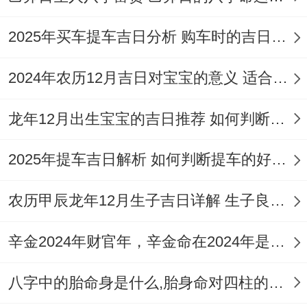
的坐向宜避开正北.选择正东（财神位）或西
2025年买车提车吉日分析 购车时的吉日与禁忌
南（喜神位）以引气入局。
2024年农历12月吉日对宝宝的意义 适合龙年宝宝出生的日子有哪些
综合这些要素。才能选出真正契合企业命脉
的吉日！
龙年12月出生宝宝的吉日推荐 如何判断吉日是否适合宝宝
2025年提车吉日解析 如何判断提车的好日子
农历甲辰龙年12月生子吉日详解 生子良辰的影响因素
开业流程的生肖适配同能量强化步骤
开业仪式需针对生肖特性设计化解同强化方
辛金2024年财官年，辛金命在2024年是财官年还是财印年
法.生肖冲煞是首要禁忌，如7月16日冲鸡 属
八字中的胎命身是什么,胎身命对四柱的影响
鸡者不可主持或剪彩，可改由属马、属狗