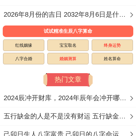
主财官双美.
2026年8月份的吉日 2032年8月6日是什么日子
适合重大商业仪式；黑道日则需规避或辅以
试试精准生辰八字算命
制化手段，五行命理不可忽视.丙午火年需木
红线姻缘
宝宝取名
终身运势
火相生之日、如7月16日辛卯木日，木生火
利纳财；
八字合婚
婚姻测算
姓名算命
避免金水过旺之日（如7月10日乙酉水日）
热门文章
以免冲克太岁。时辰吉凶比日辰更精细！如
7月16日虽为吉日;但酉时（17:00-19：00）
2024辰冲开财库，2024年辰年会冲开哪些人的财库
为「日破大凶」。
五行缺金的人是不是没有财运 五行缺金的人命运好不好
诸事不宜;而子时、午时则吉神聚汇。方位煞
己卯日生人八字富贵 己卯日的八字命运如何
向需调合，岁破在北、三煞在北，开业典礼