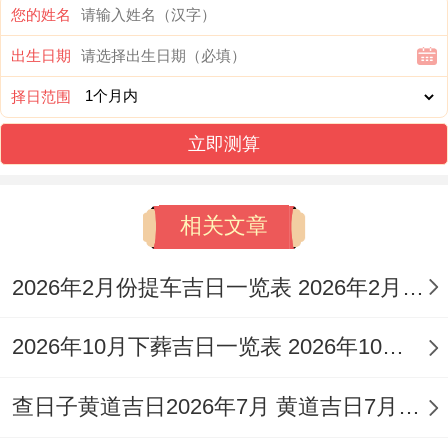
（23：00-1：00）、卯时（5:00-7:00）合午
您的姓名
时（11：00-13:00），但需避开冲鸡煞西的
出生日期
方位，属鸡者不宜参与。
择日范围
7月22日（星期三，农历六月初九）宜开
立即测算
业、造车器、栽种，忌上梁、修造，冲兔煞
东；吉时在巳时（9：00-11：00），契合轸
相关文章
水蚓星宿的流动性。
2026年2月份提车吉日一览表 2026年2月份提车的黄道吉日
7月24日（星期五;农历六月十一）宜开业、
立券、纳财 忌嫁娶、安葬，冲蛇煞西；天医
2026年10月下葬吉日一览表 2026年10月份那天适合下葬
星照临的未时（13：00-15:00）利长期经
查日子黄道吉日2026年7月 黄道吉日7月16日
营。