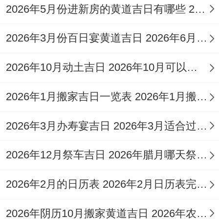
2026年5月份进新房的黄道吉日有哪些 2026年5月进新房黄道吉日
7月27日（星期一,农历六月十四）宜开业、
搬家、挂匾,忌祭祀、探病;冲猴煞北；司命
2026年3月份百日宴黄道吉日 2026年6月百日宴吉日
吉时子时（23:00-1：00）可提升贵人运。
2026年10月动土吉日 2026年10月可以动土的日子
这些日子的选择均融合了星神值班、五行属
性（如松柏木、山下火等）以及节气物候
2026年1月搬家吉日一览表 2026年1月搬家哪天好
（如鹰如鸷、腐草为萤） 确保商业活动同自
2026年3月办寿宴吉日 2026年3月适合过寿的日子
然节律同步！
开业吉日的选择要点跟深层逻辑
2026年12月祭车吉日 2026年腊月哪天祭车好
选择开业吉日需以值神星宿为纲。兼顾宜忌
2026年2月的日历表 2026年2月日历表完整版
事项与冲煞方位...黄道吉日优先！如天德、
2026年阴历10月搬家黄道吉日 2026年农历10月26能搬家吗
金匮、司命等值神日（如7月16日、15日）