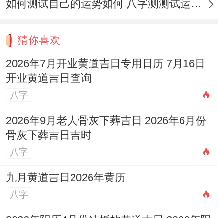
如何测试自己的运势如何 八字测测试运运程
首笔收入需存入「财库」（红色信封保
存）；每日清晨需焚香敬财神，不断至满
猜你喜欢
月，这些细节确保开业能量继续下去流通，
2026年7月开业黄道吉日专用日历 7月16日
避免后续经营波动！
开业黄道吉日查询
八字
2026年9月老人骨灰下葬吉日 2026年6月份
骨灰下葬吉日吉时
八字
九月黄道吉日2026年黄历
八字