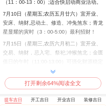
（11：00-13：00）;适合快启动商业活动。
7月10日（星期五;农历五月廿六）宜开业、
安床、纳财,忌动土、修造、冲兔煞东；青龙
星显耀的寅时（3：00-5:00）最利招财！
7月15日（星期三,农历六月初二）宜开业、
交易、纳财，忌入宅、祭祀;冲猴煞北；金匮
值日的午时（11:00-13:00）可强化财源稳定
性。
7月16日（星期四、农历六月初三）是本月
打开剩余64%阅读全文
最佳吉日。宜开业，交易、挂匾，入宅,忌掘
提车吉日
开工吉日
开业吉日
装修吉日
井，伐木；天德星护佑，吉时辰包括子时