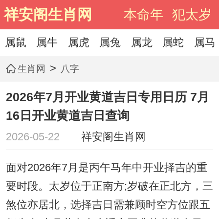
祥安阁生肖网
本命年
犯太岁
属鼠
属牛
属虎
属兔
属龙
属蛇
属马
>
生肖网
八字
2026年7月开业黄道吉日专用日历 7月
16日开业黄道吉日查询
2026-05-22
祥安阁生肖网
面对2026年7月是丙午马年中开业择吉的重
要时段。太岁位于正南方;岁破在正北方，三
煞位亦居北，选择吉日需兼顾时空方位跟五