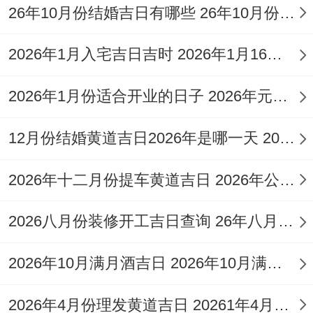
【日期】5月23日
26年10月份结婚吉日有哪些 26年10月份结婚吉日老黄历
（星期六）、农历四月初七
2026年1月入宅吉日吉时 2026年1月16日适合入宅吗
黄历宜忌
:宜:开市，交易、立券，挂匾、祭
2026年1月份适合开业的日子 2026年元月6月适合开业吗
祀，祈福、斋醮，出行、造屋，起基、修
造，动土、定磉，安床、安机械，安葬、破
12月份结婚黄道吉日2026年是哪一天 2026年12月份结婚黄道吉日一览表
土，启钻、除服，成服、立碑；忌：作灶，
2026年十二月份提车黄道吉日 2026年公历12月提车黄道吉日
嫁娶、移徙，入宅、理发！
日子特征
:此日虽忌移徙入宅，但非常利于
2026八月份装修开工吉日查询 26年八月装修开工黄道吉日
修造动土、起基定磉，是奠定家宅基础的好
2026年10月满月酒吉日 2026年10月满月酒的黄道吉日有哪几天
时机。
2026年4月份理发黄道吉日 20261年4月理发吉日
注意事项
：
冲兔煞东
，属兔的人需注意规