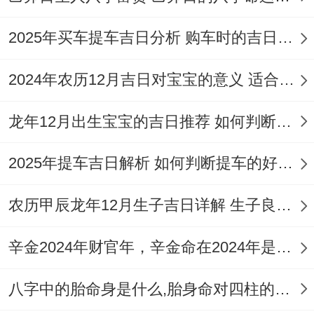
动，修造动土亦再其列,寓意吉祥如意，福泽
2025年买车提车吉日分析 购车时的吉日与禁忌
深厚。
注意事项
：
冲龙煞北
，生肖属龙者不宜选用
2024年农历12月吉日对宝宝的意义 适合龙年宝宝出生的日子有哪些
此日。
龙年12月出生宝宝的吉日推荐 如何判断吉日是否适合宝宝
2026年6月装修吉日推荐
2025年提车吉日解析 如何判断提车的好日子
以下是部分再2026年6月算得上适宜进行装
修的日期；供您参考选择：
农历甲辰龙年12月生子吉日详解 生子良辰的影响因素
日期:6月1日
辛金2024年财官年，辛金命在2024年是财官年还是财印年
（星期一），农历四月十六
八字中的胎命身是什么,胎身命对四柱的影响
黄历宜忌
:宜:嫁娶、纳采、订盟、祭祀、祈