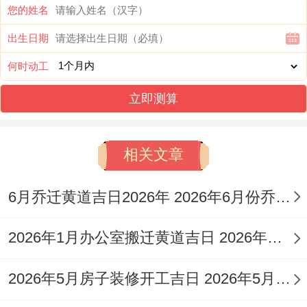
日期:5月22日
您的姓名
出生日期
（星期五），农历四月初六
何时动工
黄历宜忌
:宜:纳采、嫁娶、裁衣、理发、出
立即测算
行、修造、动土、进人口、开市、交易、立
券、挂匾、移徙、上梁、栽种、纳畜；
相关文章
忌：伐木、安葬、安床、祭祀、祈福。
日子特征
:此日利于动土修造，也适合进交
6月乔迁黄道吉日2026年 2026年6月份乔迁黄道吉日一览表
盒屋立券、挂匾等事宜、寓意家业稳固...
2026年1月办公室搬迁黄道吉日 2026年搬办公室黄道吉日
注意事项
：
冲虎煞南
生肖属虎的人应避开此
2026年5月房子装修开工吉日 2026年5月装修房子开工黄道吉日查询
日。