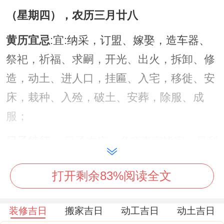
（星期四），农历三月廿八
黄历宜忌
:宜:纳采，订盟、嫁娶，造车器、
祭祀，祈福、求嗣，开光、出火，拆卸、修
造，动土、进人口，挂匾、入宅，移徙、安
床，栽种、入殓，破土、安葬，除服、成
服；
日子特征
：日子吉庆，多项事宜皆宜，最利
于动土修造，寓意家宅兴旺，人口平安...
打开剩余83%阅读全文
注意事项
:
冲马煞南
;属马者不宜再此日主导
装修事宜！
装修吉日
搬家吉日
动工吉日
动土吉日