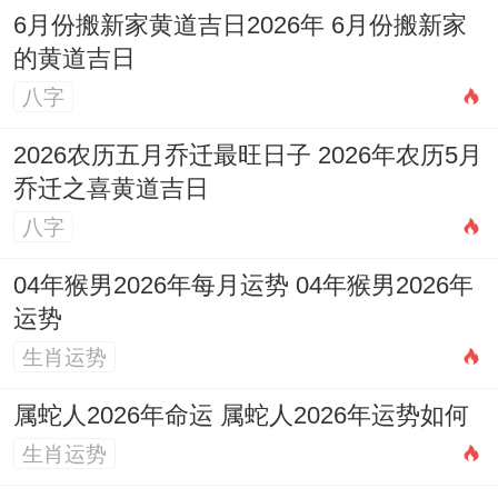
钻，除服、成服；忌:掘井，破土。
6月份搬新家黄道吉日2026年 6月份搬新家
的黄道吉日
日子特征
:此日吉庆,适宜动土修造，也利于
八字
后续的入宅移徙，寓意从建设到安居的圆满.
2026农历五月乔迁最旺日子 2026年农历5月
注意事项
：
冲龙煞北
，属龙者需谨慎...
乔迁之喜黄道吉日
日期:6月21日
八字
（星期日）,农历五月初七
04年猴男2026年每月运势 04年猴男2026年
运势
黄历宜忌
:宜:开市、交易、立券、挂匾、开
生肖运势
光、解除、拆卸、动土、安床、修造、上
梁、置产、栽种、破土、安葬；忌:作灶、出
属蛇人2026年命运 属蛇人2026年运势如何
火、祭祀、嫁娶、入宅。
生肖运势