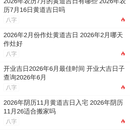
2026年农历7月的黄道吉日有哪些 2026年农
葬、开光、理发、进人口。
历7月16日黄道吉日吗
日子特征
：此日专宜修造、动土、起基、安
八字
门等事宜，是进行装修基础工程的吉日。
2026年2月份作灶黄道吉日 2026年2月哪天
作灶好
注意事项
:
冲猪煞东
，属猪者应避开此日...
八字
日期:6月17日
开业吉日2026年6月最佳时间 开业大吉日子
（星期三）；农历五月初三
查询2026年6月
黄历宜忌
:宜：嫁娶，纳采、订盟，祭祀、祈
八字
福，求嗣、开光，出火、出行，拆卸、修
2026年阴历11月黄道吉日入宅 2026年阴历
造，动土、进人口，入宅、移徙，安床、交
11月26适合搬家吗
易，立券、挂匾，纳财、入殓，安葬、启
八字