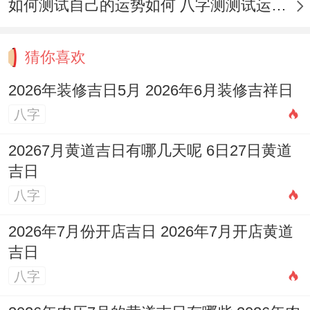
如何测试自己的运势如何 八字测测试运运程
易、行丧、安葬、修坟.
日子特征
：数字「6」再我国传统习俗标记
猜你喜欢
顺利,此日利于修造动土；祈求工程顺遂。
2026年装修吉日5月 2026年6月装修吉祥日
注意事项
:
冲蛇煞西
，属蛇的人不宜再此日进
八字
行装修.
20267月黄道吉日有哪几天呢 6日27日黄道
【日期】6月12日
吉日
八字
（星期五），农历四月廿七
2026年7月份开店吉日 2026年7月开店黄道
黄历宜忌
：宜:修造、动土、起基、安门、安
吉日
床、栽种、筑堤、补垣、造畜稠；忌:嫁娶、
八字
掘井、入宅、移徙、出火、出行、行丧、安