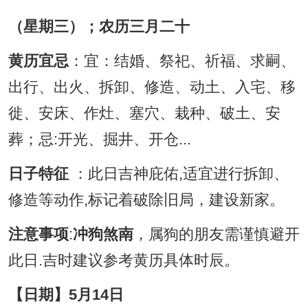
（星期三）；农历三月二十
黄历宜忌
：宜：结婚、祭祀、祈福、求嗣、
出行、出火、拆卸、修造、动土、入宅、移
徙、安床、作灶、塞穴、栽种、破土、安
葬；忌:开光、掘井、开仓...
日子特征
：此日吉神庇佑,适宜进行拆卸、
修造等动作,标记着破除旧局，建设新家。
注意事项
:
冲狗煞南
，属狗的朋友需谨慎避开
此日.吉时建议参考黄历具体时辰。
【日期】5月14日