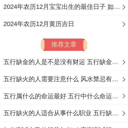
2024年农历12月宝宝出生的最佳日子 如何挑选适合的吉日
福、治病、造车器、修造、动土、移徙、入
宅；忌:开市、出行、安床、作灶、安葬。
2024年农历12月黄历吉日
日子特征
:六月的开端；适合启动新的项目,
寓意新的开始与顺利的进行.
推荐文章
注意事项
:
冲鼠煞北
，属鼠者需避开！
五行缺金的人是不是没有财运 五行缺金的人命运好不好
【日期】6月6日
五行缺火的人需要注意什么 风水禁忌有哪些
（星期六），农历四月廿一
五行属什么的命运最好 五行中什么命运势旺盛
黄历宜忌
：宜:祭祀、祈福、求嗣、开光、出
行、伐木、出火、拆卸、修造、动土、起
五行缺火的人适合从事什么职业 五行缺火的人适合从事的职业有哪些
基、安床、入宅、移徙；忌:嫁娶、开市、交