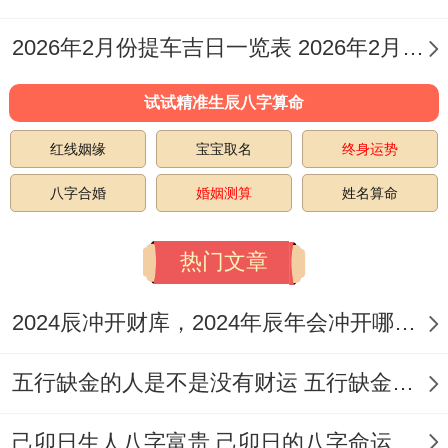
避。
2026年2月份提车吉日一览表 2026年2月份提车的黄道吉日
日期:5月24日
试试精准生辰八字算命
（星期日）,农历四月初八
红线姻缘
宝宝取名
终身运势
黄历宜忌
:宜:嫁娶，纳采、订盟，祭祀、祈
八字合婚
婚姻测算
姓名算命
福，求嗣、开光，出火、出行，拆卸、修
造，动土、进人口，入宅、移徙，安床、解
热门文章
除，挂匾、栽种，破土、谢土，入殓、移
2024辰冲开财库，2024年辰年会冲开哪些人的财库
柩，安葬；
五行缺金的人是不是没有财运 五行缺金的人命运好不好
忌：开市、立券、造船、合寿木.
日子特征
:此日吉星高照，适宜多项核心活
己卯日生人八字富贵 己卯日的八字命运如何