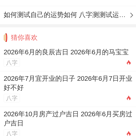
选择一个人人内心感到舒适、愉悦的日期，
如何测试自己的运势如何 八字测测试运运程
其带来的阳光的情绪能量，自身就是一种
「吉兆」！
猜你喜欢
风水布置的配合
:在确定吉日并举行相应活动
2026年6月的良辰吉日 2026年6月的马宝宝
后,日常的家居风水布置也不容忽视，除了注
八字
意太岁、岁破方位;保持家中最是婴儿房的光
线明亮、空气流通、整洁有序至关重要。
2026年7月宜开业的日子 2026年6月7日开业
好不好
着能确保良好的生活环境，帮助 宝宝的健
八字
康。可能在家中摆放部分圆润的绿色植物，
2026年10月房产过户吉日 2026年6月买房过
增添生机;但切忌摆放带刺植物.
户吉日
最核心的是着份指南就是想提供一种文化参
八字