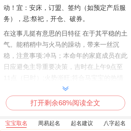
动！宜：安床，订盟、签约（如预定产后服
务），忌:祭祀，开仓、破券。
在这事儿挺有意思的日特征 在于其平稳的土
气。能稍稍中与火马的躁动，带来一丝沉
稳，注意事项:冲马；本命年的家庭成员在此
日应避免主导重要决策，吉时在上午9点至
11点（巳时）;火势渐旺;符合马宝宝的热情
天性.
打开剩余68%阅读全文
2026年6月21日（农历五月十七、夏至）
此日是二十四节气中的夏至。阳气达到极
宝宝取名
周易起名
起名建议
八字起名
致、白昼最长,标记着生命力与活力的顶峰，