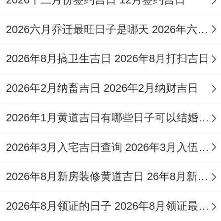
相关传统习俗与风水原则
迎接新生命;尤其是在非常指定的吉日，有许
2026六月乔迁最旺日子是哪天 2026年六月乔迁之喜黄道吉日
多传承已久的习俗；旨在位宝宝祈求平安跟
2026年8月搞卫生吉日 2026年8月打扫吉日
福运。
布置婴房
:传统上婴房的位置选择非常讲
2026年2月纳畜吉日 2026年2月纳财吉日
究...2026年太岁位于正南、岁破在正北,三煞
2026年1月黄道吉日有哪些日子可以结婚 2026年1月黄道吉日一览表
位也在北方。
2026年3月入宅吉日查询 2026年3月入伍什么时候可以考军校
婴儿床应尽量减少摆放在住宅的正北方位;以
免冲撞，可选择东方（标记新生）或东南方
2026年8月新房装修黄道吉日 26年8月新房装修吉日
（标记成长）等吉祥方位！提前布置婴房时
可选择在吉日进行「安床」仪式；寓意宝宝
2026年8月领证的日子 2026年8月领证最佳日期