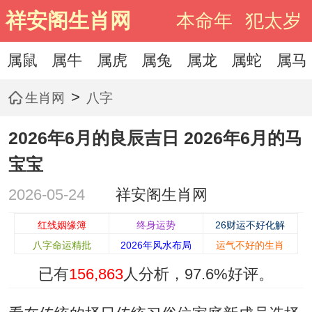
祥安阁生肖网
本命年
犯太岁
属鼠
属牛
属虎
属兔
属龙
属蛇
属马
>
生肖网
八字
2026年6月的良辰吉日 2026年6月的马
宝宝
2026-05-24
祥安阁生肖网
红线姻缘簿
终身运势
26财运不好化解
八字命运精批
2026年风水布局
运气不好的生肖
已有
156,863
人分析，
97.6%
好评。