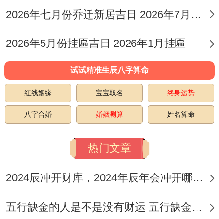
以后安稳健康成长。
2026年七月份乔迁新居吉日 2026年7月宜乔迁新居
准备物品
:在宝宝出生前,家人普通会准备部
2026年5月份挂匾吉日 2026年1月挂匾
分寓意吉祥的物品，放置部分小巧的玉石或
平安符（需避开尖锐形状）在床头,寓意辟邪
试试精准生辰八字算命
保平安；准备崭新的衣物、标记全新的开
红线姻缘
宝宝取名
终身运势
始；部分家庭还会在吉日包好红包放在宝宝
八字合婚
婚姻测算
姓名算命
以后的枕头下，寓意一生富足，凡是准备活
动都宜在「宜祈福、求嗣」的日子进行。
热门文章
庆祝同祈福
：在选定的吉日；家人可以举行
2024辰冲开财库，2024年辰年会冲开哪些人的财库
容易的祈福仪式，就像点燃寓意光明与健康
的灯笼或蜡烛（务必注意消防安全）,或一同
五行缺金的人是不是没有财运 五行缺金的人命运好不好