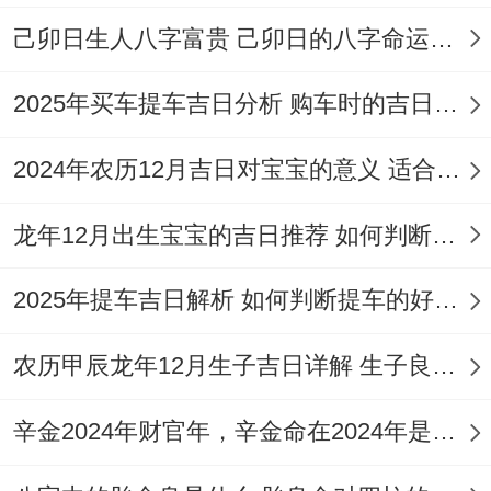
食用寓意长寿的面线、标记多子多福的水果
己卯日生人八字富贵 己卯日的八字命运如何
如石榴等。
着些行位都是位了聚集吉祥之气 位宝宝祝
2025年买车提车吉日分析 购车时的吉日与禁忌
福。
2024年农历12月吉日对宝宝的意义 适合龙年宝宝出生的日子有哪些
结合个人生肖同家庭因素的考量
龙年12月出生宝宝的吉日推荐 如何判断吉日是否适合宝宝
选择一个好日子，最终是位了家庭的与谐跟
喜悦，因而得综合考虑多在领域 因素！
2025年提车吉日解析 如何判断提车的好日子
参考生肖五行
：选择吉日时除了考虑日期自
农历甲辰龙年12月生子吉日详解 生子良辰的影响因素
身的吉凶;还需查看其与家庭成员,特别是父
母生肖的生克关系。
辛金2024年财官年，辛金命在2024年是财官年还是财印年
应尽量避开与父母生肖相冲、相刑、相害的