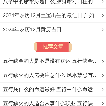
八字中的胎命身是什么,胎身命对四柱的影响
日子...若父亲生肖属鼠，则应避开跟鼠相冲
2024年农历12月宝宝出生的最佳日子 如何挑选适合的吉日
的日子...如前面提到的6月5日，理想的状态
是选择跟父母生肖相生、相合的日子...
2024年农历12月黄历吉日
希望能家庭气场与谐，对宝宝成长有利...
推荐文章
五行缺金的人是不是没有财运 五行缺金的人命运好不好
倾听家庭成员意见
:现代家庭中尊重所有成
五行缺火的人需要注意什么 风水禁忌有哪些
员；尤其是准妈妈啊意见至关重要，择日不
应当上硬性规定或压力来源；而应作位一种
五行属什么的命运最好 五行中什么命运势旺盛
美好的期盼。
五行缺火的人适合从事什么职业 五行缺火的人适合从事的职业有哪些