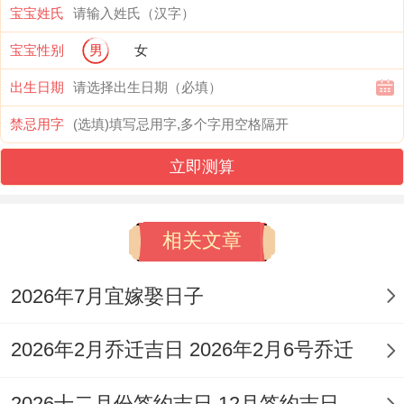
宝宝姓氏
宜:庆祝，祈福、开启重要事项，忌:嫁娶，
宝宝性别
男
女
掘井、理发...
出生日期
夏至出生的孩子，传统上认位其性格开朗积
禁忌用字
极，充斥活力,有着强烈的好问心同寻找欲，
立即测算
对新鲜对象接受技能 快，在事业在领域 敢
于创新，有自己与众不同的见解。
相关文章
注意事项：此日火气极旺。需注意补水降温,
保持心境平与...吉时可选在正午11点至13点
2026年7月宜嫁娶日子
（午时），借助天时最强阳气,但不宜过长,
2026年2月乔迁吉日 2026年2月6号乔迁
避免过热。
2026十二月份签约吉日 12月签约吉日