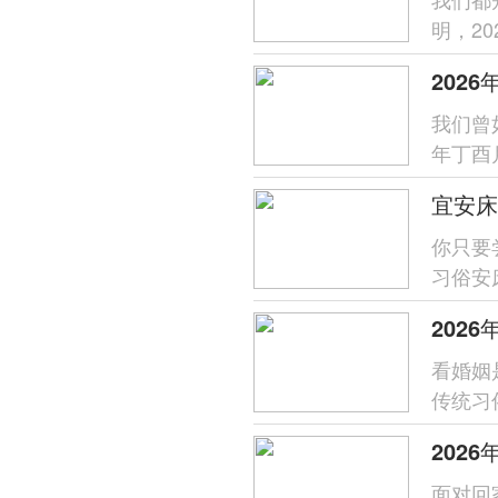
明，2
应天时地
我们曾
年丁酉
浓金气
宜安床
你只要
习俗安
身体健
202
看婚姻
传统习
的时节
202
面对回