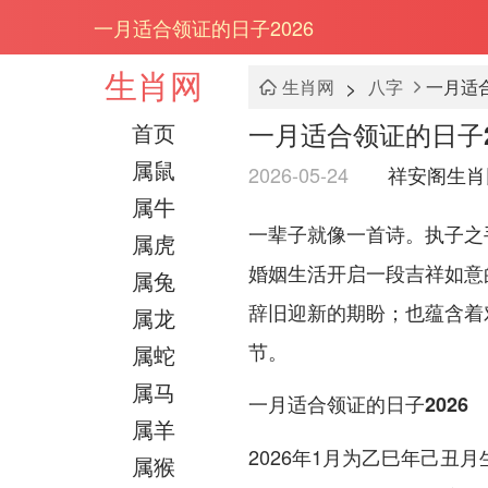
一月适合领证的日子2026
生肖网
>
生肖网
八字
一月适合
一月适合领证的日子2
首页
属鼠
2026-05-24
祥安阁生肖
属牛
一辈子就像一首诗。执子之
属虎
婚姻生活开启一段吉祥如意的
属兔
辞旧迎新的期盼；也蕴含着
属龙
节。
属蛇
属马
一月适合领证的日子2026
属羊
2026年1月为乙巳年己
属猴