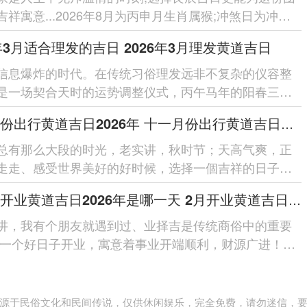
吉祥寓意...2026年8月为丙申月生肖属猴;冲煞日为冲虎
026年6月为乙未...
6年3月适合理发的吉日 2026年3月理发黄道吉日
信息爆炸的时代。在传统习俗理发远非不复杂的仪容整
是一场契合天时的运势调整仪式，丙午马年的阳春三月
发，正是借助自然气机更...
十一月份出行黄道吉日2026年 十一月份出行黄道吉日查询
总有那么大段的时光，老实讲，秋时节；天高气爽，正
走走、感受世界美好的好时候，选择一個吉祥的日子踏
,不仅能为旅途增添一份安心跟...
二月份开业黄道吉日2026年是哪一天 2月开业黄道吉日查询
讲，我有个朋友就遇到过、业择吉是传统商俗中的重要
选一个好日子开业，寓意着事业开端顺利，财源广进！
年2月正值冬春交替，万物复苏、...
源于民俗文化和民间传说，仅供休闲娱乐，完全免费，请勿迷信，