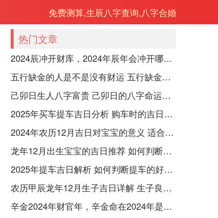
免费测算,生辰八字查询,八字合婚
热门文章
2024辰冲开财库，2024年辰年会冲开哪些人的财库
五行缺金的人是不是没有财运 五行缺金的人命运好不好
己卯日生人八字富贵 己卯日的八字命运如何
2025年买车提车吉日分析 购车时的吉日与禁忌
2024年农历12月吉日对宝宝的意义 适合龙年宝宝出生的日子有哪些
龙年12月出生宝宝的吉日推荐 如何判断吉日是否适合宝宝
2025年提车吉日解析 如何判断提车的好日子
农历甲辰龙年12月生子吉日详解 生子良辰的影响因素
辛金2024年财官年，辛金命在2024年是财官年还是财印年