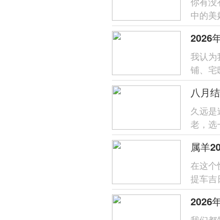
你有没
中的美
顺遂安康
202
我认为
铺、宅
日良辰
八月结
久远是
老，选
祝愿，寓
在这个
提车吉
新旅程.
202
我们都