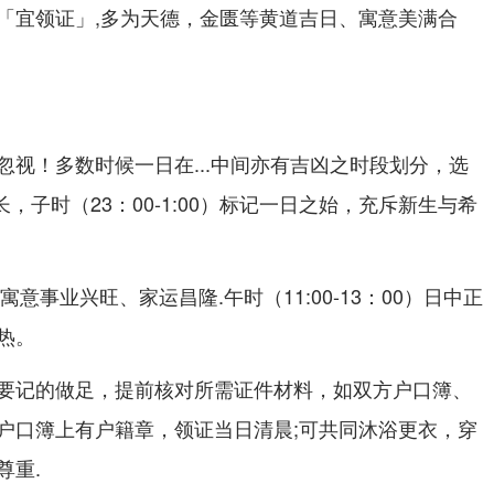
「宜领证」,多为天德，金匮等黄道吉日、寓意美满合
忽视！多数时候一日在...中间亦有吉凶之时段划分，选
，子时（23：00-1:00）标记一日之始，充斥新生与希
之时寓意事业兴旺、家运昌隆.午时（11:00-13：00）日中正
热。
要记的做足，提前核对所需证件材料，如双方户口簿、
户口簿上有户籍章，领证当日清晨;可共同沐浴更衣，穿
尊重.