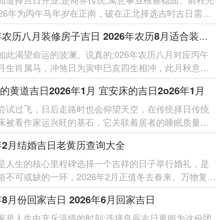
026年为丙午马年岁在正南，破在正北择选吉时吉日需顺
利，以期汇聚旺气,...
2026年农历八月装修房子吉日 2026年农历8月适合装修的日子
如此渴望命运的波澜。说真的;026年农历八月对应丙午
月生肖属马，冲煞日为寅申巳亥四生相冲，此月秋意渐
旺盛、正是调整家宅气...
的黄道吉日2026年1月 宜安床的吉日2o26年1月
尝试过飞，日后走路时也会仰望天空，在传统择日传统
床被看作家运兴旺的基石，它关联着居者的睡眠质量、
康乃至整体家宅运势的与...
6年2月结婚吉日老黄历查询大全
是人生的核心里程碑选择一个吉祥的日子举行婚礼，是
俗不可或缺的一环，2026年2月正值冬去春来、万物复苏
，这个月里藏着多个适...
6年8月份回家吉日 2026年6月回家吉日
家是人生中充斥温情的时刻;选择良辰吉日更能为这份团