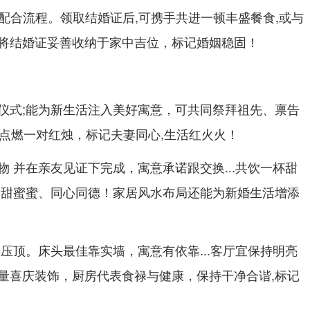
心配合流程。领取结婚证后,可携手共进一顿丰盛餐食,或与
将结婚证妥善收纳于家中吉位，标记婚姻稳固！
仪式;能为新生活注入美好寓意，可共同祭拜祖先、禀告
家同点燃一对红烛，标记夫妻同心,生活红火火！
 并在亲友见证下完成，寓意承诺跟交换...共饮一杯甜
甜甜蜜蜜、同心同德！家居风水布局还能为新婚生活增添
压顶。床头最佳靠实墙，寓意有依靠...客厅宜保持明亮
量喜庆装饰，厨房代表食禄与健康，保持干净合谐,标记