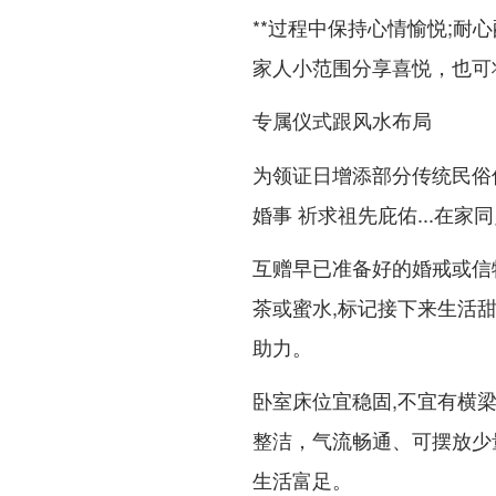
**过程中保持心情愉悦;耐
家人小范围分享喜悦，也可
专属仪式跟风水布局
为领证日增添部分传统民俗
婚事 祈求祖先庇佑...在
互赠早已准备好的婚戒或信物
茶或蜜水,标记接下来生活
助力。
卧室床位宜稳固,不宜有横梁
整洁，气流畅通、可摆放少
生活富足。