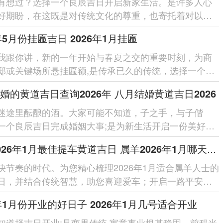
有想过？选择一个良辰吉日开启新家生活。是许多人心
好期盼，在这既是对传统文化的尊重，也寄托着对以后
的祈愿，再2026年的七月...
6年5月份挂匾吉日 2026年1月挂匾
我跟你讲，新的一年开始与春夏之交的重要时刻，为商
邸或关键场所悬挂匾额,是传承已久的传统，选择一个吉
进行此举；不独…还蕴含...
婚的黄道吉日查询2026年 八月结婚黄道吉日2026
迷途里酝酿的酒。大家可能不知道，子之手，与子偕
一个良辰吉日完成婚姻大事;是为新生活开启一份美好的
意着未来之路顺遂美满！202...
属羊2026年1月最佳提车黄道吉日 属羊2026年1月哪天适合提车
快节奏的时代。为您精心梳理2026年1月适合属羊人士的
日，并结合传统智慧，助您喜迎爱车；开启一路平安的
..选购新车是件大喜事...
6年1月份开业的好日子 2026年1月几号适合开业
知道择吉日开业;是商界传统,寓意事业根基稳固、前程光