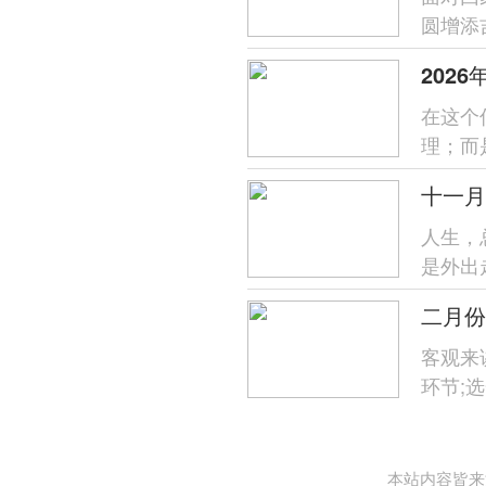
圆增添
煞南，2
202
在这个
理；而
万物生
人生，
是外出
上旅程
客观来
环节;
2026
本站内容皆来