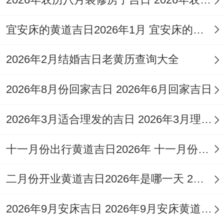
成服。
宜安床的黄道吉日2026年1月 宜安床的吉日2o26年1月
特點：此日雖有安葬等事宜，但求嗣依然為
2026年2月结婚吉日老黄历查询大全
宜，顯示其日子的包容性 寓意生命循環往
復！
2026年8月份回家吉日 2026年6月回家吉日
注意事項:日沖兔（煞東），對屬兔者略有影
2026年3月适合理发的吉日 2026年3月理发黄道吉日
響。建議避開不利時段進行關鍵活動。
十一月份出行黄道吉日2026年 十一月份出行黄道吉日查询
2026年10月15日
（星期四，農曆九月初六）
二月份开业黄道吉日2026年是哪一天 2月开业黄道吉日查询
宜：祭拜祭祀、祈福、生子求嗣、開光、旅
2026年9月安床吉日 2026年9月安床黄道吉日吉时查询
行出行、解除、上梁、入宅、移徙、安床、