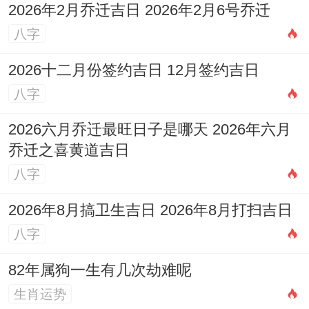
優先選擇黃道吉時進行举足轻重事宜！
2026年2月乔迁吉日 2026年2月6号乔迁
八字
關於2026年10月26日（農曆九月十七）的
特別說明
。
2026十二月份签约吉日 12月签约吉日
八字
必须特別指出的是
2026年10月26日（星期
一,農曆九月十七）並未出現再上述公認的
2026六月乔迁最旺日子是哪天 2026年六月
乔迁之喜黄道吉日
「生子吉日」列表中
.
八字
查閱黃曆、該日的宜忌可能包含其他事項,但
2026年8月搞卫生吉日 2026年8月打扫吉日
求嗣、生子並非其當日特別推薦的活動。只
八字
要您考慮選擇此日 我們強烈建議：
82年属狗一生有几次劫难呢
1.詳細查詢權威黃曆
:獲取該日最精確的宜忌
生肖运势
事項、沖煞方向与吉時凶時。