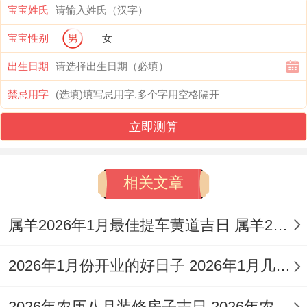
宝宝姓氏
特點：此日吉星高照,宜事繁多，尤其適合祈
求子嗣跟開啟新運！求嗣與開光、祈福等並
宝宝性别
男
女
列；寓意為孩子帶來光明同福氣?
出生日期
禁忌用字
注意事項:日沖虎（煞南），屬虎的朋友需回
避！進行祈福或生產相關事宜可優先考慮吉
立即测算
時。
相关文章
2026年10月14日
（星期三，農曆九月初五）
属羊2026年1月最佳提车黄道吉日 属羊2026年1月哪天适合提车
宜:結婚嫁娶、祭拜祭祀、祈福、生子求嗣、
2026年1月份开业的好日子 2026年1月几号适合开业
動土、安床、掃捨、入殮、移柩、破土、啟
鑽、安葬、作灶、整手足甲、補垣、除服、
2026年农历八月装修房子吉日 2026年农历8月适合装修的日子