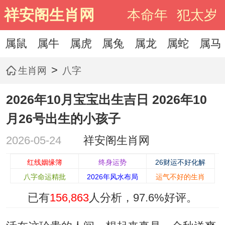
祥安阁生肖网
本命年
犯太岁
属鼠
属牛
属虎
属兔
属龙
属蛇
属马
>
生肖网
八字
2026年10月宝宝出生吉日 2026年10
月26号出生的小孩子
2026-05-24
祥安阁生肖网
红线姻缘簿
终身运势
26财运不好化解
八字命运精批
2026年风水布局
运气不好的生肖
已有
156,863
人分析，
97.6%
好评。