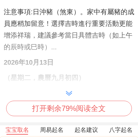
注意事項:日沖豬（煞東）。家中有屬豬的成
員應稍加留意！選擇吉時進行重要活動更能
增添祥瑞，建議參考當日具體吉時（如上午
的辰時或巳時）...
2026年10月13日
（星期二，農曆九月初四）
宜:結婚嫁娶，祭拜祭祀、祈福，生子求嗣、
開光，旅行出行、解除，出火、進人口，開
打开剩余79%阅读全文
市開業、交易，立券、掛匾，納財、入宅，
移徙、栽種，破土、謝土。
宝宝取名
周易起名
起名建议
八字起名