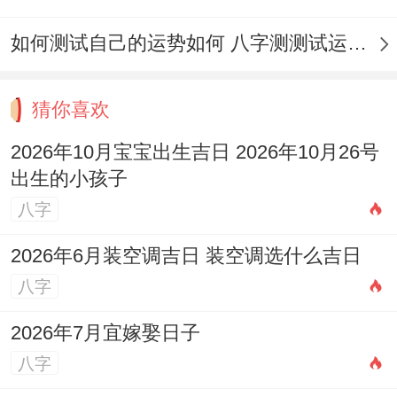
（星期日 農曆九月十六）
如何测试自己的运势如何 八字测测试运运程
宜:祭拜祭祀，祈福、生子求嗣，齋醮、開
光，旅行出行、結婚嫁娶，求醫、治病，動
猜你喜欢
土、破土，入學、起基，掃捨、竖柱，上
2026年10月宝宝出生吉日 2026年10月26号
梁、開倉，出貨財、置產，栽種、牧養，開
出生的小孩子
生墳、謝土，立碑。
八字
忌:安門、安床、裁衣、入宅、安葬
2026年6月装空调吉日 装空调选什么吉日
八字
特點：此日宜事極多;求嗣與入學、起基等並
列，寓意孩子未來學業事業根基穩固！
2026年7月宜嫁娶日子
八字
注意事項:日沖虎（煞南），屬虎者應回避。