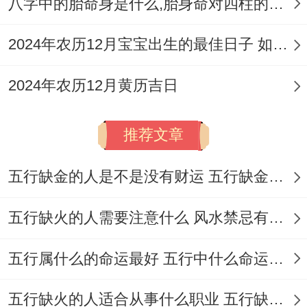
八字中的胎命身是什么,胎身命对四柱的影响
宜:祭拜祭祀、生子求嗣、成人禮冠笄、進人
2024年农历12月宝宝出生的最佳日子 如何挑选适合的吉日
口、會親友、安門、安床、經絡、納財、牧
養、畋獵、放水、割蜜。
2024年农历12月黄历吉日
忌：祈福、齋醮、納采、訂盟、結婚嫁娶、
推荐文章
入宅、安葬
特點:此日特別適宜求嗣跟舉行成人禮,寓意
五行缺金的人是不是没有财运 五行缺金的人命运好不好
孩子健康成長，未來人際廣闊！
五行缺火的人需要注意什么 风水禁忌有哪些
注意事項:日沖豬（煞東），屬豬者需留意。
根據當日吉時安排活動更為穩妥。
五行属什么的命运最好 五行中什么命运势旺盛
2026年10月25日
五行缺火的人适合从事什么职业 五行缺火的人适合从事的职业有哪些