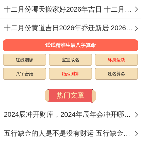
安門、納財、納畜、造畜稠。
十二月份哪天搬家好2026年吉日 十二月份哪天搬家是吉日
忌:伐木、行喪、破土、結婚嫁娶、安葬、開
十二月份黄道吉日2026年乔迁新居 2026年十二月乔迁新居吉日
渠
试试精准生辰八字算命
特點:此日宜於祈求子嗣与為新居安門，寓意
红线姻缘
宝宝取名
终身运势
為孩子提供一個穩定安寧的家園！
八字合婚
婚姻测算
姓名算命
注意事項:日沖龍（煞北）;家中若有屬龍之
人需注意回避。選擇吉時行事為佳...
热门文章
2026年10月20日
2024辰冲开财库，2024年辰年会冲开哪些人的财库
（星期二;農曆九月十一）
五行缺金的人是不是没有财运 五行缺金的人命运好不好
宜：結婚嫁娶、祭拜祭祀、祈福、生子求