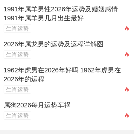
1991年属羊男性2026年运势及婚姻感情
2.結合個人八字
:吉日具有常见參考意義，但
1991年属羊男几月出生最好
與父母以及胎兒的八字五行契合更為首要。
生肖运势
建議諮詢專業人士進行全面拆开看.
2026年属龙男的运势及运程详解图
3.以母嬰健康為首要原則
:寶寶的出生時間作
生肖运势
为起点應遵從醫囑与自然規律、確保母親跟
1962年虎男在2026年好吗 1962年虎男在
孩子的平安健康是最大的福氣。
2026年的运程
生肖运势
属狗2026每月运势车祸
迎接新生命的傳統習俗與風水原則
生肖运势
為新生命的到來做準備。不僅是物質上的，