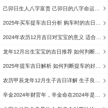
嗣、開光、旅行出行、拆卸、修造、動土、
己卯日生人八字富贵 己卯日的八字命运如何
上梁、安床、納畜、入殮、破土。
2025年买车提车吉日分析 购车时的吉日与禁忌
忌：入宅、移徙、掘井、理發、伐木、交
2024年农历12月吉日对宝宝的意义 适合龙年宝宝出生的日子有哪些
易、開市、作灶
特點:此日雖忌入宅；但求嗣、動土、上梁均
龙年12月出生宝宝的吉日推荐 如何判断吉日是否适合宝宝
為宜、寓意為新生命築基！
2025年提车吉日解析 如何判断提车的好日子
注意事項：日沖雞（煞西），對屬雞者稍有
农历甲辰龙年12月生子吉日详解 生子良辰的影响因素
影響。重大事宜建議安排再吉時。
2026年10月22日
辛金2024年财官年，辛金命在2024年是财官年还是财印年
（星期四 農曆九月十三）