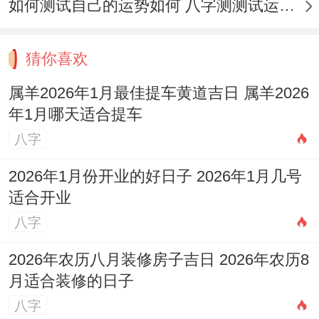
如何测试自己的运势如何 八字测测试运运程
装饰也需注意，不宜摆放有尖锐棱角的饰
品。
猜你喜欢
以免成为「煞气」，而应选择圆润、祥与的
属羊2026年1月最佳提车黄道吉日 属羊2026
物品！2026年为丙午马年太岁位于正南！岁
年1月哪天适合提车
破在正北,三煞位也在北方，因此在停车与车
八字
辆摆放时可尽量减少车头长期朝向正北（岁
2026年1月份开业的好日子 2026年1月几号
破同三煞方）同正南方（太岁方），以减少
适合开业
不必要的冲煞,祈求平安！
八字
结合个人与家庭因素确保顺利
2026年农历八月装修房子吉日 2026年农历8
月适合装修的日子
选择一个最佳的提车吉日,除了参考黄历。还
八字
需要综合考虑车主个人的生肖命理、家庭成