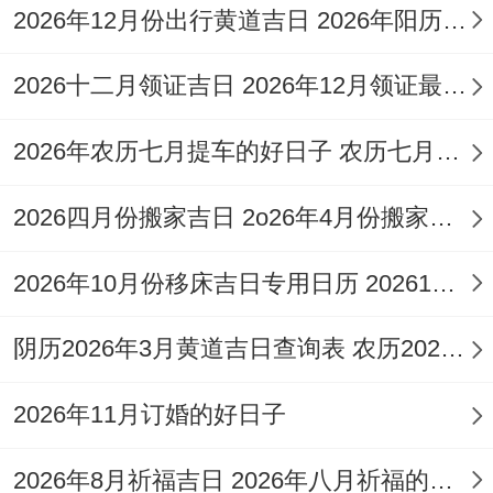
火、拆卸、动土、纳畜、谢土、安葬、破
2026年12月份出行黄道吉日 2026年阳历12月出行黄道吉日查询
土。
2026十二月领证吉日 2026年12月领证最好的日子
忌：伐木、开市、交易、上梁、作灶、安
2026年农历七月提车的好日子 农历七月十六提车日子好吗
门、盖屋
特征 ：此日吉星高照，宜于多项重要活动,
2026四月份搬家吉日 2o26年4月份搬家黄道吉日
提车列其中寓意新车入伙，家宅平安，出行
2026年10月份移床吉日专用日历 202610月移床的最佳时间
顺利！
注意事项：本日冲鼠煞北，对属羊者效应不
阴历2026年3月黄道吉日查询表 农历2026年3月26日是黄道吉日吗
大！可选择在吉时如巳时（09:00-10:59）进
2026年11月订婚的好日子
行操作！
2026年8月祈福吉日 2026年八月祈福的日子有哪些
2026年1月29日星期四 农历腊月十一