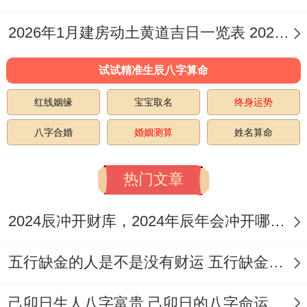
宜：出行、提车、起基、安床、纳财、交
2026年1月建房动土黄道吉日一览表 2026年6月份建房动土黄道吉日
易、立券、嫁娶、栽种、入殓、移柩、安葬
试试精准生辰八字算命
忌:挂匾、入宅、上梁、祈福、词讼、作梁、
红线姻缘
宝宝取名
终身运势
作灶、开池、安门、动土、破土、掘井
八字合婚
婚姻测算
姓名算命
特征、：此日利于「出行」、「提车」、
「交易」、「纳财」、多项吉利征兆预示着
热门文章
新车将带来繁荣跟好运！
2024辰冲开财库，2024年辰年会冲开哪些人的财库
注意事项:本日冲鸡煞西；跟属羊者无冲；可
五行缺金的人是不是没有财运 五行缺金的人命运好不好
放心选择！吉时参考午时（11:00-12：59）
或申时（15:00-16：59）！
己卯日生人八字富贵 己卯日的八字命运如何