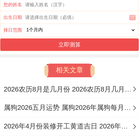
您的姓名
特征 :此日为黄道吉日，且黄历明确宜「提
出生日期
车」，非常适合迎接新车，寓意交易顺利，
择日范围
财源广进！
立即测算
注意事项：本日冲鸡煞西，与属羊者无直通
相冲,鉴于以上对属羊人士来说是一个上佳的
相关文章
提车选择！吉时可考虑辰时（07：00-
08:59）或未时（13：00-14：59）！
2026农历8月是几月份 2026农历8月几月份开始备孕
2026年1月20日星期二 农历腊月初二
属狗2026五月运势 属狗2026年属狗每月运势和运
宜:嫁娶、纳采、订盟、入宅、移徙、安床、
2026年4月份装修开工黄道吉日 2026年六月装修开工吉日
祭祀、祈福、开光、出行、提车、解除、出