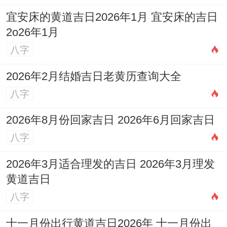
员的意向，甚至新车的「风水布置」，以求
宜安床的黄道吉日2026年1月 宜安床的吉日
2o26年1月
达到天人合一的与谐效果！
八字
个人生肖
:这是择日的首要基础！首要原则是
2026年2月结婚吉日老黄历查询大全
选择的日子不能与车主本人的生肖相冲、相
八字
刑、相害！
2026年8月份回家吉日 2026年6月回家吉日
通过对于属羊的朋友来说要尽量减少选择冲
八字
羊（即牛日）的日子！上文推荐的日期均已
考虑此因素！若能选择跟自身生肖三合
2026年3月适合理发的吉日 2026年3月理发
黄道吉日
（猪、兔）或六盒（马）的日子更佳,但需具
八字
体结合当日宜忌综合判断！
十一月份出行黄道吉日2026年 十一月份出
家庭成员意见
:当…时新车是家庭共用。或者