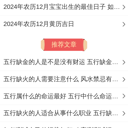
寄托了对家庭美满的祝愿！
2024年农历12月宝宝出生的最佳日子 如何挑选适合的吉日
在提车回家后，有时也会举办一个小型的庆
2024年农历12月黄历吉日
祝宴席，邀请亲朋好友一同庆祝，寓意「众
神护佑」？
推荐文章
从风水角度出发,提车与用车都有不少讲究！
五行缺金的人是不是没有财运 五行缺金的人命运好不好
车辆的颜色可以依据车主的五行喜忌来选
择，类似于五行喜金的人可选择白色、银色
五行缺火的人需要注意什么 风水禁忌有哪些
或金色的车！
五行属什么的命运最好 五行中什么命运势旺盛
喜木则可选绿色！提车的吉日选择自然至关
重要。要避开与车主生肖相冲、相刑、相害
五行缺火的人适合从事什么职业 五行缺火的人适合从事的职业有哪些
的日子！选择像上述这样的黄道吉日！车内