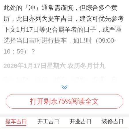
此处的「冲」通常需谨慎，但综合多个黄
历，此日亦列为提车吉日，建议可优先参考
下文1月17日等更合属羊者的日子，或严谨
选择当日吉时进行提车，如巳时（09:00-
10：59）？
2026年1月17日星期六 农历冬月廿九
宜：嫁娶、出行、提车、理发、安床、启
钻、安葬、修坟、开市、交易、立券、纳
打开剩余75%阅读全文
财、开池、牧养。
忌:掘井、祈福、谢土、动土、入宅、上梁、
提车吉日
开工吉日
开业吉日
装修吉日
修造、作灶