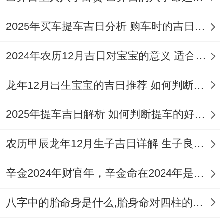
提车的传统习俗与风水原则
2025年买车提车吉日分析 购车时的吉日与禁忌
提车不仅是是现代生活中的一件大事，也蕴
含着深厚的传统习俗跟风水寓意，为了祈求
2024年农历12月吉日对宝宝的意义 适合龙年宝宝出生的日子有哪些
以后的行车路途平安顺遂！
龙年12月出生宝宝的吉日推荐 如何判断吉日是否适合宝宝
通过在传统习俗中提车时准备部分吉祥物能
2025年提车吉日解析 如何判断提车的好日子
带来好运！常见的是在车内悬挂平安符或经
过开光的车挂，如寓意「一路平安」的玉佩
农历甲辰龙年12月生子吉日详解 生子良辰的影响因素
或我国结！有些人也会选择在提车当天带上
一个苹果,寓意「平平安安」，或者带上部分
辛金2024年财官年，辛金命在2024年是财官年还是财印年
红枣、花生、桂圆、瓜子,寓意「早生贵子」
八字中的胎命身是什么,胎身命对四柱的影响
还有「多子多福」 虽然最初用于婚庆,但也