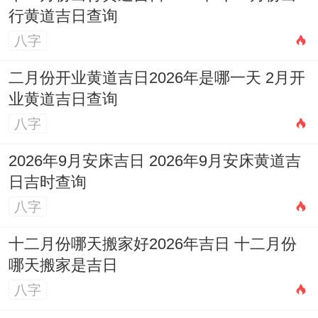
行黄道吉日查询
您尤其在意家人的福祉、那么在选择日子时
八字
最佳也能避开与其他核心家庭成员（如配
二月份开业黄道吉日2026年是哪一天 2月开
偶、子女）生肖相冲的日子！
业黄道吉日查询
八字
2026年9月安床吉日 2026年9月安床黄道吉
一个家庭与谐共商的日子,更能为新车注入与
日吉时查询
睦的能量，寓意着接下来的每一次出行都充
八字
斥欢声笑语！
十二月份哪天搬家好2026年吉日 十二月份
哪天搬家是吉日
风水布置点睛
:提车过后；对新车的内部环境
八字
进行一番小小的布置,也能提升运势！保持车