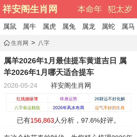
祥安阁生肖网
本命年
犯太岁
属鼠
属牛
属虎
属兔
属龙
属蛇
属马
>
生肖网
八字
属羊2026年1月最佳提车黄道吉日 属
羊2026年1月哪天适合提车
2026-05-24
祥安阁生肖网
红线姻缘簿
终身运势
26财运不好化解
八字命运精批
2026年风水布局
运气不好的生肖
已有
156,863
人分析，
97.6%
好评。