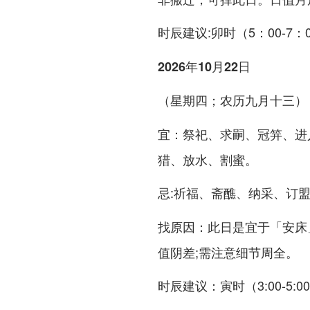
:卯时（5：00-7：
时辰建议
2026年10月22日
（星期四；农历九月十三）
：祭祀、求嗣、冠笄、进
宜
猎、放水、割蜜。
:祈福、斋醮、纳采、订
忌
：此日是宜于「安床
找原因
值阴差;需注意细节周全。
：寅时（3:00-5
时辰建议