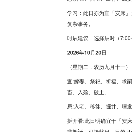
：此日亦为宜「安床」
学习
复杂事务。
：选择辰时（7:00
时辰建议
2026年10月20日
（星期二，农历九月十一）
:嫁娶、祭祀、祈福、求
宜
畜、入殓、破土。
:入宅、移徙、掘井、理
忌
:此日明确宜于「安
拆开看
非搬迁，可择此日。日值月