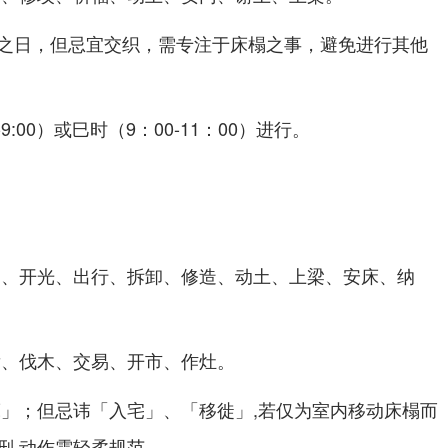
之日，但忌宜交织，需专注于床榻之事，避免进行其他
-9:00）或巳时（9：00-11：00）进行。
嗣、开光、出行、拆卸、修造、动土、上梁、
、纳
安床
发、伐木、交易、开市、作灶。
床」；但忌讳「入宅」、「移徙」,若仅为室内移动床榻而
刑,动作需轻柔规范。