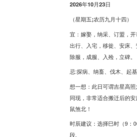
2026年10月23日
（星期五;农历九月十四）
：嫁娶，纳采、订盟，开
宜
出行、入宅，移徙、
、
安床
除服，成服、入殓，立碑。
:探病、纳畜、伐木、起
忌
：此日可谓吉星高照
想一想
同现，非常适合搬迁后的安床
鼠煞北！
：选择巳时（9：00
时辰建议
段.