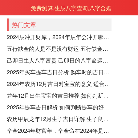
免费测算,生辰八字查询,八字合婚
热门文章
2024辰冲开财库，2024年辰年会冲开哪些人的财库
五行缺金的人是不是没有财运 五行缺金的人命运好不好
己卯日生人八字富贵 己卯日的八字命运如何
2025年买车提车吉日分析 购车时的吉日与禁忌
2024年农历12月吉日对宝宝的意义 适合龙年宝宝出生的日子有哪些
龙年12月出生宝宝的吉日推荐 如何判断吉日是否适合宝宝
2025年提车吉日解析 如何判断提车的好日子
农历甲辰龙年12月生子吉日详解 生子良辰的影响因素
辛金2024年财官年，辛金命在2024年是财官年还是财印年