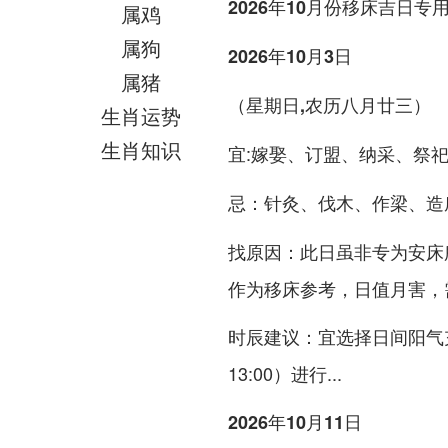
2026年10月份移床吉日专
属鸡
属狗
2026年10月3日
属猪
（星期日,农历八月廿三）
生肖运势
生肖知识
:嫁娶、订盟、纳采、祭
宜
：针灸、伐木、作梁、造
忌
：此日虽非专为安床
找原因
作为移床参考，日值月害，
：宜选择日间阳气充沛
时辰建议
13:00）进行...
2026年10月11日