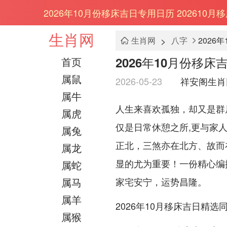
2026年10月份移床吉日专用日历 202610
生肖网
>
生肖网
八字
2026
2026年10月份移床
首页
属鼠
2026-05-23
祥安阁生肖
属牛
人生来喜欢孤独，却又是群
属虎
仅是日常休憩之所,更与家
属兔
正北，三煞亦在北方、故而在
属龙
显的尤为重要！一份精心编
属蛇
属马
家宅安宁，运势昌隆。
属羊
2026年10月移床吉日精选
属猴