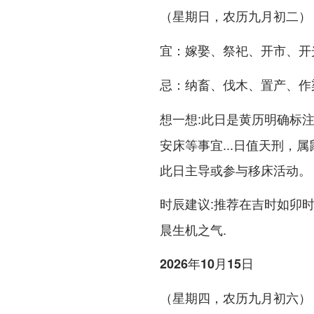
（星期日，农历九月初二）
：嫁娶、祭祀、开市、开
宜
：纳畜、伐木、置产、作
忌
:此日是黄历明确标
想一想
安床等事宜...日值天刑，
此日主导或参与移床活动。
:推荐在吉时如卯时（
时辰建议
晨生机之气.
2026年10月15日
（星期四，农历九月初六）