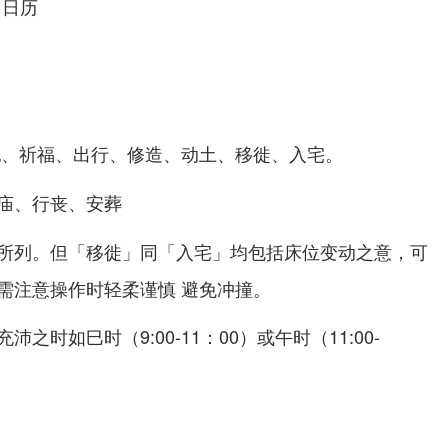
用日历
祀、祈福、出行、修造、动土、移徙、入宅。
庙、行丧、安葬
所列。但「移徙」同「入宅」均包括床位变动之意，可
需注意操作时轻柔谨慎 避免冲撞。
之时如巳时（9:00-11：00）或午时（11:00-