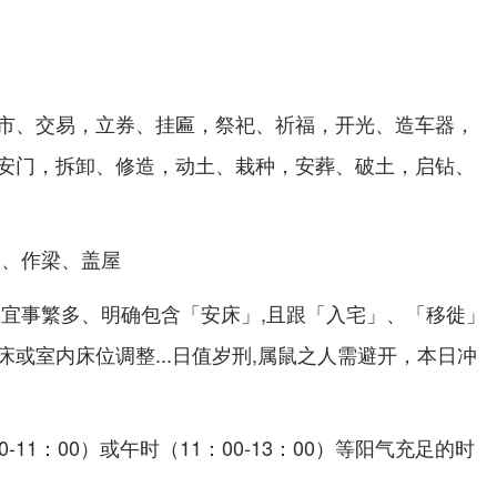
市、交易，立券、挂匾，祭祀、祈福，开光、造车器，
安门，拆卸、修造，动土、栽种，安葬、破土，启钻、
基、作梁、盖屋
;宜事繁多、明确包含「安床」,且跟「入宅」、「移徙」
或室内床位调整...日值岁刑,属鼠之人需避开，本日冲
-11：00）或午时（11：00-13：00）等阳气充足的时