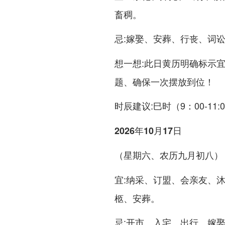
畜稠。
:嫁娶、安葬、行丧、词
忌
:此日黄历明确标示宜
想一想
题、确保一次摆放到位！
:巳时（9：00-11
时辰建议
2026年10月17日
（星期六、农历九月初八）
:纳采、订盟、会亲友、
宜
柩、安葬。
:开市、入宅、出行、嫁
忌