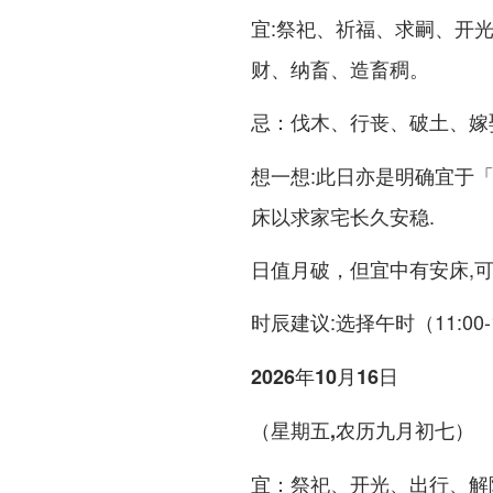
:祭祀、祈福、求嗣、开
宜
财、纳畜、造畜稠。
：伐木、行丧、破土、嫁
忌
:此日亦是明确宜于
想一想
床以求家宅长久安稳.
日值月破，但宜中有安床,可
:选择午时（11:00
时辰建议
2026年10月16日
（星期五,农历九月初七）
：祭祀、开光、出行、解
宜