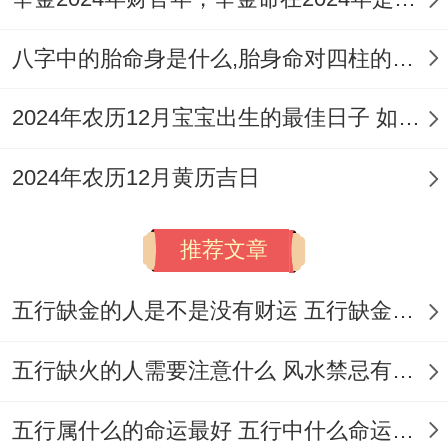
标记夫妻合睦；
八字中的胎命身是什么,胎身命对四柱的影响
1月20日（腊月初二）干支甲午,木火通明;利
于家业兴旺；1月22日（腊月初四）干支丙
2024年农历12月宝宝出生的最佳日子 如何挑选适合的吉日
申，火金相济、星宿斗木獬主贵人扶持，最
2024年农历12月黄历吉日
适合求婚订婚仪式.
这些日期的共同特征 是避开了月破、劫煞等
推荐文章
凶煞；且宜忌事项中明确标注「结婚」或
五行缺金的人是不是没有财运 五行缺金的人命运好不好
「嫁娶」为首要吉利事项。
选择结婚吉日需遵循四大原则:其一。避开冲
五行缺火的人需要注意什么 风水禁忌有哪些
煞、如2026年太岁在正南（丙午位）！岁破
五行属什么的命运最好 五行中什么命运势旺盛
在正北，故而需避免选择冲
犯太岁
或与新人