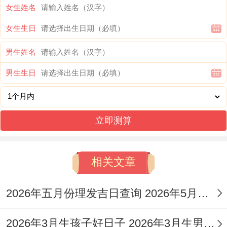
日
女生姓名
女生生日
乙巳
1
冬
宜:结婚、开
年己
氐
男生姓名
月
月
上
业、出行；
丑月
土
男生生日
10
廿
吉
忌:安床、伐
甲申
貉
日
二
木
日
立即测算
乙巳
1
冬
宜:结婚、出
年己
心
相关文章
月
月
中
行、安床；
丑月
月
17
廿
吉
忌:动土、上
辛卯
狐
2026年五月份理发吉日查询 2026年5月份的理发吉日
日
九
梁
日
2026年3月生孩子好日子 2026年3月生男孩还是女孩