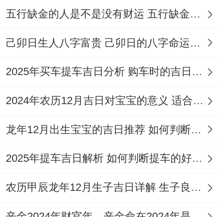
丑月
金
五行缺金的人是不是没有财运 五行缺金的人命运好不好
29
十
吉
财；忌：挂
癸卯
狗
日
一
匾、入宅
己卯日生人八字富贵 己卯日的八字命运如何
日
乙巳
2025年买车提车吉日分析 购车时的吉日与禁忌
1
腊
宜:结婚、会
年己
胃
月
月
上
亲友、安
2024年农历12月吉日对宝宝的意义 适合龙年宝宝出生的日子有哪些
丑月
土
31
十
吉
香；忌:开
乙巳
雉
龙年12月出生宝宝的吉日推荐 如何判断吉日是否适合宝宝
日
三
业、出行
日
2025年提车吉日解析 如何判断提车的好日子
在以上吉日中1月19日、20日与22日被列为
农历甲辰龙年12月生子吉日详解 生子良辰的影响因素
最佳选择。1月19日（腊月初一）干支为癸
巳；星宿尾火虎主喜庆；五行中水火相生，
辛金2024年财官年，辛金命在2024年是财官年还是财印年