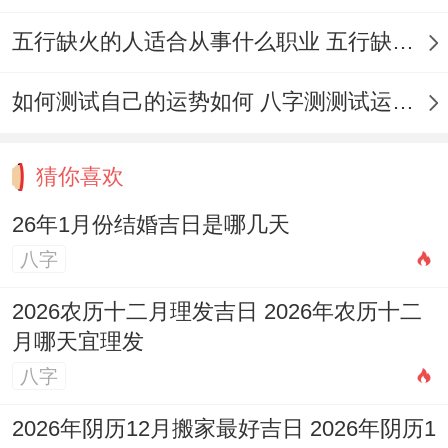
生肖相冲的日子（如属猪者忌冲巳日.属鼠者
五行缺火的人适合从事什么职业 五行缺火的人适合从事的职业有哪些
忌冲午日）；其二，考虑五行相生，就如
如何测试自己的运势如何 八字测测试运运程
同…新人八字若喜木火、可选择干支中含甲
木或丙火的日子（如1月20日甲午）；其
猜你喜欢
三...关注节气变化，1月正值小寒与大寒之
交。
26年1月份结婚吉日是哪几天
八字
气场波动较大；应避开节气当日（如1月5日
小寒前后）；其四,结合个人运势，需依据双
2026农历十二月理发吉日 2026年农历十二
月哪天宜理发
方生辰八字及流年大运综合判定，打个比方
八字
八字中带「伤官」者需避开金旺之日。
2026年阴历12月搬家最好吉日 2026年阴历1
当你听我说，统习俗中结婚吉日的选择蕴含