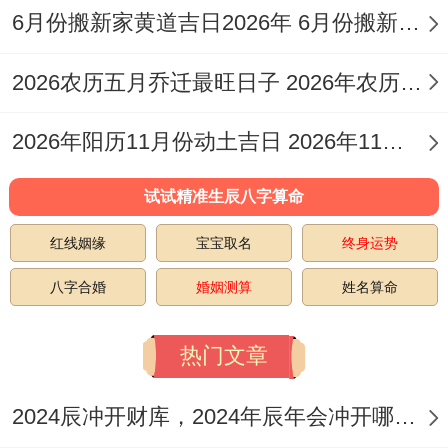
年己
斗
6月份搬新家黄道吉日2026年 6月份搬新家的黄道吉日
月
月
上
财、动土；
丑月
木
22
初
吉
忌：祈福、
2026农历五月乔迁最旺日子 2026年农历5月乔迁之喜黄道吉日
丙申
獬
日
四
安床
日
2026年阳历11月份动土吉日 2026年11月哪天动土吉利
乙巳
试试精准生辰八字算命
1
腊
宜：结婚、
年己
奎
月
月
中
解除、修
红线姻缘
宝宝取名
终身运势
丑月
木
28
初
吉
造；忌:作
八字合婚
婚姻测算
姓名算命
壬寅
狼
日
十
灶、祭祀
日
热门文章
乙巳
1
腊
宜：结婚、
2024辰冲开财库，2024年辰年会冲开哪些人的财库
年己
娄
月
月
中
安床、纳