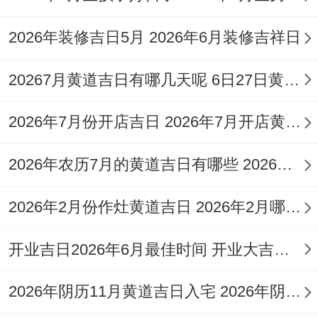
乙巳
1
腊
宜:结婚、拆
2026年装修吉日5月 2026年6月装修吉祥日
年己
尾
月
月
上
卸、入宅；
丑月
火
20267月黄道吉日有哪几天呢 6日27日黄道吉日
19
初
吉
忌：开业、
癸巳
虎
日
一
行丧
2026年7月份开店吉日 2026年7月开店黄道吉日
日
乙巳
2026年农历7月的黄道吉日有哪些 2026年农历7月16日黄道吉日吗
1
腊
宜:结婚、订
年己
箕
月
月
上
婚、祈福；
2026年2月份作灶黄道吉日 2026年2月哪天作灶好
丑月
水
20
初
吉
忌：伐木、
甲午
豹
开业吉日2026年6月最佳时间 开业大吉日子查询2026年6月
日
二
作灶
日
2026年阴历11月黄道吉日入宅 2026年阴历11月26适合搬家吗
乙巳
1
腊
宜:结婚、纳