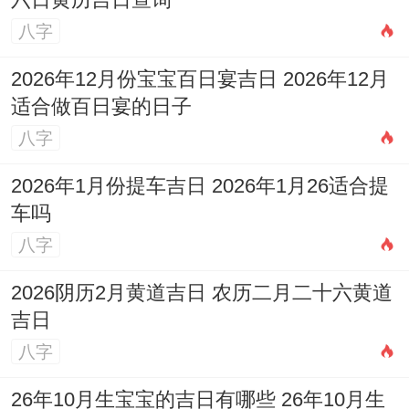
六日黄历吉日查询
势不顺；婚礼当天保持心情愉悦;可准备红色
八字
物品（如红灯笼或红布）放置于婚房，增强
喜庆氛围；
2026年12月份宝宝百日宴吉日 2026年12月
适合做百日宴的日子
注意安全细节，比方说出行路线避开岁破方
八字
（正北），选择平稳路线以喻示婚姻顺遂，
2026年1月份提车吉日 2026年1月26适合提
建议新人提前与家人商议，兼顾实际工作安
车吗
排跟天气状况。
八字
2026阴历2月黄道吉日 农历二月二十六黄道
老实讲，重视的是大家所列吉日基于传统黄
吉日
历通用规则，实际选择时需结合个人八字五
八字
行以及具体状况灵活调整，若新人八字中需
26年10月生宝宝的吉日有哪些 26年10月生