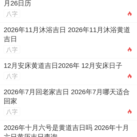
月26日历
深厚的历史内涵，古人认为婚姻是「天的
八字
人」三才合一的大事！需择良辰以应天时，
2026年11月沐浴吉日 2026年11月沐浴黄道
仪式中常见习俗包括:婚前「纳采」（男方送
吉日
聘礼）需合吉日相合，寓意「纳吉迎福」；
八字
婚礼当日新娘需穿红鞋、踏红毯，标记「辟
邪求喜」；宴席中设「合卺酒」（交杯
12月安床黄道吉日2026年 12月安床日子
八字
酒）；说明夫妻同甘共苦，这些习俗为了通
过吉日吉时祈求神灵庇佑婚姻长久、子孙繁
2026年7月回老家吉日 2026年7月哪天适合
盛。
回家
八字
以实际操作中需注意以下事项:提前核对双方
生肖同日期的冲合关系，避免因冲煞造成运
2026年十月六号是黄道吉日吗 2026年十月