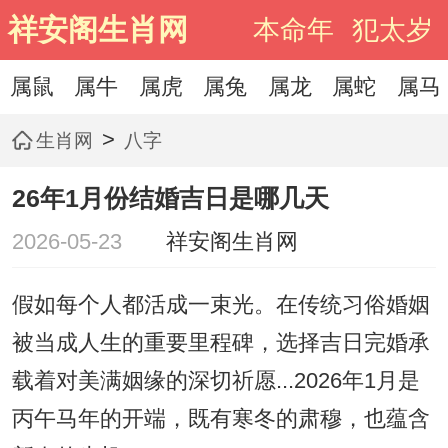
祥安阁生肖网
本命年
犯太岁
属鼠
属牛
属虎
属兔
属龙
属蛇
属马
>
生肖网
八字
26年1月份结婚吉日是哪几天
2026-05-23
祥安阁生肖网
假如每个人都活成一束光。在传统习俗婚姻
被当成人生的重要里程碑，选择吉日完婚承
载着对美满姻缘的深切祈愿...2026年1月是
丙午马年的开端，既有寒冬的肃穆，也蕴含