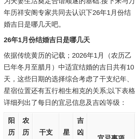
为夫妻生活奠定合谐顺遂的基础.接下来与万
年历祥安阁专家共同去认识下26年1月份结
婚吉日是哪几天吧。
26年1月份结婚吉日是哪几天
依据传统黄历的记载；2026年1月（农历乙
巳年冬月至腊月）中适宜结婚的吉日共有10
天，这些日期的选择综合考虑了干支纪年、
星宿位置还有五行相生相克的关系;以下表格
详细列出了每日的宜忌信息及吉凶等级：
阳
农
吉
历
历
干支
星
凶
宜忌事项