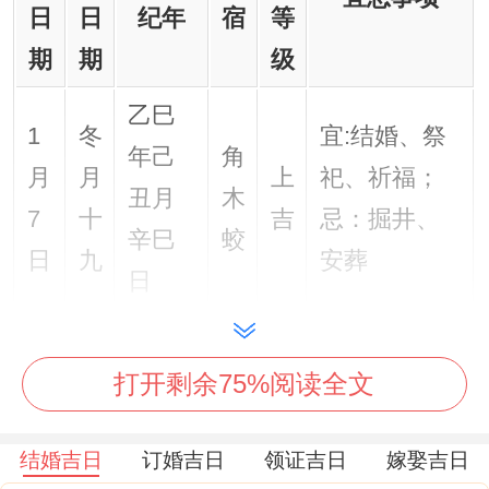
日
日
纪年
宿
等
期
期
级
乙巳
1
冬
宜:结婚、祭
年己
角
月
月
上
祀、祈福；
丑月
木
7
十
吉
忌：掘井、
辛巳
蛟
日
九
安葬
日
乙巳
1
冬
宜:结婚、开
年己
亢
打开剩余75%阅读全文
月
月
中
光、乔迁；
丑月
金
8
二
吉
忌:作灶、安
结婚吉日
订婚吉日
领证吉日
嫁娶吉日
壬午
龙
日
十
门