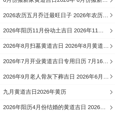
动土，虽有冲煞，但日禄吉时可用。
11.2026年12月29日·农历冬月廿一·甲戌·煞
2026农历五月乔迁最旺日子 2026年农历5月乔迁之喜黄道吉日
东：宜订婚、纳采、祭祀、祈福、出行、安
2026年阳历11月份动土吉日 2026年11月哪天动土吉利
香、修造、入宅，吉星汇聚，百无禁忌。
2026年8月扫墓黄道吉日 2026年8月黄道吉日祭祀
12.2026年12月31日·农历冬月廿三·丙子·煞
西：宜祭祀、祈福、酬神、出行、求财、见
2026年7月开业黄道吉日专用日历 7月16日开业黄道吉日查询
贵、订婚、天恩吉神临日,年末祈福甚好。
2026年9月老人骨灰下葬吉日 2026年6月份骨灰下葬吉日吉时
百日宴得风水布局同方位讲究
九月黄道吉日2026年黄历
举办百日宴时场地得布置与方位选择也蕴含
着传统智慧，就是想为宝宝汇聚福气。
2026年阳历4月份结婚的黄道吉日 2026年阳历4月16号结婚吉日
2026年为丙午马年太岁位于正南方,岁破位