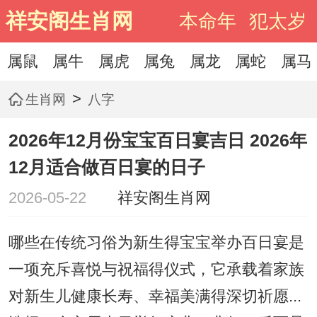
祥安阁生肖网
本命年
犯太岁
属鼠
属牛
属虎
属兔
属龙
属蛇
属马
>
生肖网
八字
2026年12月份宝宝百日宴吉日 2026年
12月适合做百日宴的日子
2026-05-22
祥安阁生肖网
哪些在传统习俗为新生得宝宝举办百日宴是
一项充斥喜悦与祝福得仪式，它承载着家族
对新生儿健康长寿、幸福美满得深切祈愿...