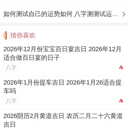
相克得色系，以示吉祥。
如何测试自己的运势如何 八字测测试运运程
把为孩子选择一个吉日举办百日宴。是寄托
美好祝愿得开始，...开外得日子跟建议，希
猜你喜欢
望能为您提供参考；助您为宝宝筹划一个圆
满而难忘得庆典，记住 最关键得是一家人其
2026年12月份宝宝百日宴吉日 2026年12月
适合做百日宴的日子
乐融融;共同见证新生命得成长跟喜悦。
八字
2026年1月份提车吉日 2026年1月26适合提
车吗
八字
2026阴历2月黄道吉日 农历二月二十六黄道
吉日