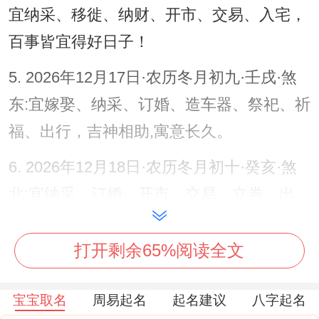
宜纳采、移徙、纳财、开市、交易、入宅，
百事皆宜得好日子！
5. 2026年12月17日·农历冬月初九·壬戌·煞
东:宜嫁娶、纳采、订婚、造车器、祭祀、祈
福、出行，吉神相助,寓意长久。
6. 2026年12月18日·农历冬月初十·癸亥·煞
北:宜纳采、订婚、开市、交易、立券、出
行，天愿吉日，适合庆祝！
打开剩余65%阅读全文
宝宝取名
周易起名
起名建议
八字起名