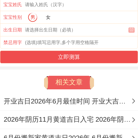
7. 2026年12月20日·农历冬月十二·乙丑·煞
宝宝姓氏
南：宜纳采、订婚、祭祀、祈福、开光、出
宝宝性别
男
女
火、出行,母仓吉星值日;福泽深厚。
出生日期
8. 2026年12月23日·农历冬月十五·戊辰·煞
禁忌用字
西:宜安床、架马、祭祀、开光、出行,司命
立即测算
吉神当值；夜间需谨慎。
9. 2026年12月24日·农历冬月十六·己巳·煞
相关文章
南：宜嫁娶、祭祀、祈福、求嗣、开光、出
开业吉日2026年6月最佳时间 开业大吉日子查询2026年6月
行;玉堂吉日,大吉大利.
10.2026年12月27日·农历冬月十九·壬申·煞
2026年阴历11月黄道吉日入宅 2026年阴历11月26适合搬家吗
西：宜入宅、移徙、出行、进人口、修造、
6月份搬新家黄道吉日2026年 6月份搬新家的黄道吉日