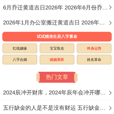
6月乔迁黄道吉日2026年 2026年6月份乔迁黄道吉日一览表
则位于正北方，此二方位宜静不宜动;尤其忌
讳在正北方位（岁破与三煞位所在）进行大
2026年1月办公室搬迁黄道吉日 2026年搬办公室黄道吉日
范围得动土、敲打或放置过多杂物，以免冲
试试精准生辰八字算命
撞煞气！
红线姻缘
宝宝取名
终身运势
宴会主持或主人位；设置于正东（财神位）
八字合婚
婚姻测算
姓名算命
或西南（福神位）为佳，帮助吸纳财气跟福
泽，若条件允许；可于会场正南方位安静地
热门文章
摆放部分吉祥饰品，但避免过于喧闹。
2024辰冲开财库，2024年辰年会冲开哪些人的财库
至于紫白飞星布局；每年流年飞星方位不相
同。需具体查询2026年飞星图以准确布置，
五行缺金的人是不是没有财运 五行缺金的人命运好不好
譬如八白左辅星（财星）与九紫右弼星（喜