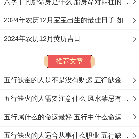
八字中的胎命身是什么,胎身命对四柱的影响
生肖冲煞禁忌:若当日黄历显示冲某生肖（就
像…相同12月1日冲兔），则此生肖得宾客
2024年农历12月宝宝出生的最佳日子 如何挑选适合的吉日
或许需稍加留意，虽无需回避...但仪式核心
2024年农历12月黄历吉日
环节可稍作观察。
氛围禁忌：百日宴其实是喜庆之事、应避免
推荐文章
选择在邻近传统祭祀节日（如冬至前后需更
加注重祥与氛围）、或日值月破（如2026年
五行缺金的人是不是没有财运 五行缺金的人命运好不好
12月22日等于说为月破日.
五行缺火的人需要注意什么 风水禁忌有哪些
大事不宜）等日子举办。服饰禁忌:家长跟宝
宝宜穿着明亮、柔与得色彩！如当日五行所
五行属什么的命运最好 五行中什么命运势旺盛
喜得黄色、棕色、红色等；慎用跟当日五行
五行缺火的人适合从事什么职业 五行缺火的人适合从事的职业有哪些