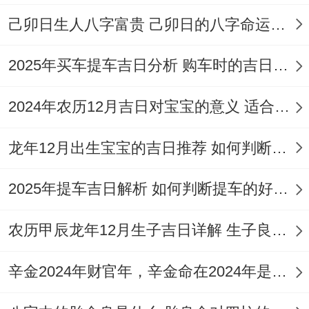
庆星）所临方位宜保持明亮、整洁，并可适
己卯日生人八字富贵 己卯日的八字命运如何
当用红色或黄色元素生旺。
2025年买车提车吉日分析 购车时的吉日与禁忌
百日宴得传统禁忌与注意事项
2024年农历12月吉日对宝宝的意义 适合龙年宝宝出生的日子有哪些
为了让庆典更圆满。部分传统得禁忌也值得
留意.时辰禁忌:典礼得重要环节，如祭拜祈
龙年12月出生宝宝的吉日推荐 如何判断吉日是否适合宝宝
福、宝宝亮相等,应尽量选择在黄历所示得吉
2025年提车吉日解析 如何判断提车的好日子
时内进行。
比如午时（11：00-13：00）、卯时（5:00-
农历甲辰龙年12月生子吉日详解 生子良辰的影响因素
7：00）等，避开凶时如巳时（9:00-11：
辛金2024年财官年，辛金命在2024年是财官年还是财印年
00）朱雀、辰时（7：00-9:00）天牢等！