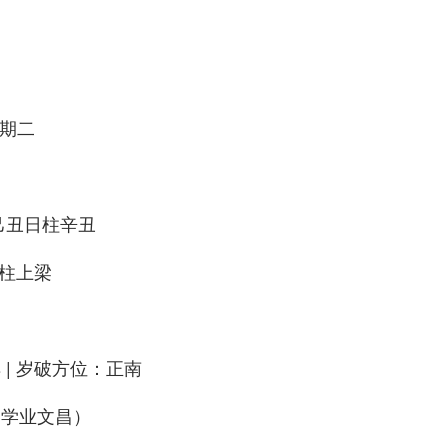
）
）
星期二
己丑日柱辛丑
竖柱上梁
 | 岁破方位：正南
利学业文昌）