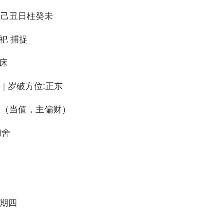
柱己丑日柱癸未
祀 捕捉
安床
| 岁破方位:正东
星（当值，主偏财）
扫舍
）
星期四