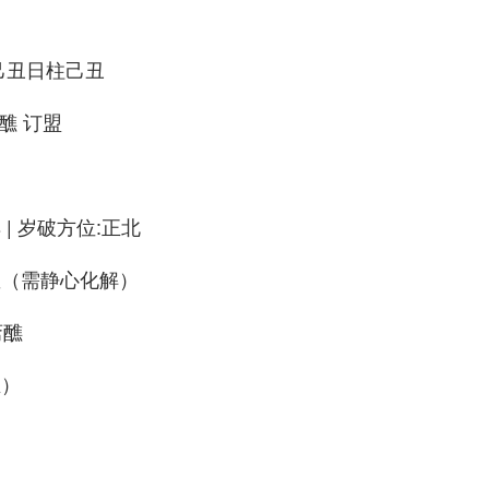
己丑日柱己丑
醮 订盟
| 岁破方位:正北
星（需静心化解）
斋醮
皿）
）