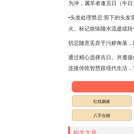
为冲，属羊者逢丑日（牛日
•
:剪下的头发
头发处理禁忌
火。标记烦恼随水流逝或转
切忌随意丢弃于污秽角落，
通过精心选择吉日。并遵循
连接传统智慧跟现代生活，寄
红线姻缘
八字合婚
相关文章