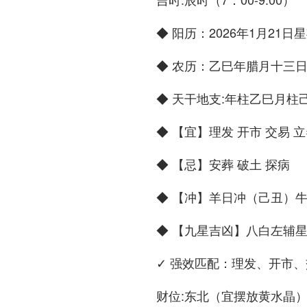
◆ 阳历：2026年1月21日
◆ 农历：乙巳年腊月十三
◆ 天干地支:年柱乙巳月柱
◆ 【宜】理发 开市 交易 立
◆ 【忌】安葬 破土 探病
◆ 【冲】羊日冲（己丑）牛
◆ 【九星吉凶】八白左辅
✓ 强效匹配：理发、开市
财位:东北（宜摆放黄水晶