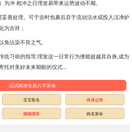
）为冲 相冲之日理发易带来运势波动不顺。
需妥善处理。可于吉时包裹后弃于流动活水或投入洁净炉
化为吉祥；
以免沾染不良之气。
传统习俗的指导;理发这一日常行为便能超越其自身,成为
托对美好未来期盼的仪式...
试试精准生辰八字算命
宝宝取名
终身运势
婚姻测算
姓名算命