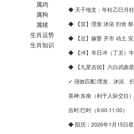
属鸡
◆ 天干地支：年柱乙巳月
属狗
◆ 【宜】理发 沐浴 扫舍 祭
属猪
生肖运势
◆ 【忌】嫁娶 开市 动土 
生肖知识
◆ 【冲】羊日冲（丁丑）牛 
◆ 【九星吉凶】六白武曲
✓ 强效匹配:理发、沐浴、
喜神:东南（利于人际交往
吉时:巳时（9:00-11:00）
◆ 阳历：2026年1月15日