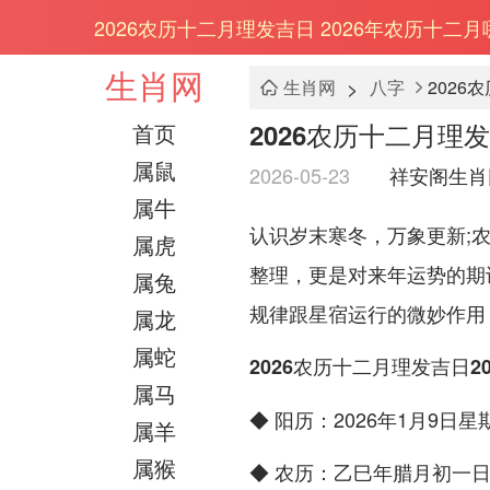
2026农历十二月理发吉日 2026年农历十二
生肖网
>
生肖网
八字
2026
2026农历十二月理
首页
属鼠
2026-05-23
祥安阁生肖
属牛
认识岁末寒冬，万象更新;
属虎
整理，更是对来年运势的期
属兔
规律跟星宿运行的微妙作用
属龙
属蛇
2026农历十二月理发吉日2
属马
◆ 阳历：2026年1月9日星
属羊
属猴
◆ 农历：乙巳年腊月初一