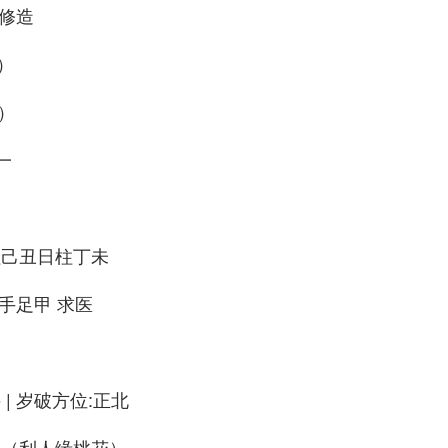
、修造
）
0）
一
柱己丑日柱丁未
整手足甲 求医
| 岁破方位:正北
星（利人缘桃花）