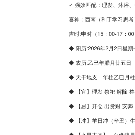
✓ 强效匹配：理发、沐浴
喜神：西南（利于学习思考
吉时:申时（15：00-17：0
◆ 阳历:2026年2月2日星期
◆ 农历:乙巳年腊月廿五日
◆ 天干地支：年柱乙巳月
◆ 【宜】理发 祭祀 解除 
◆ 【忌】开仓 出货财 安葬
◆ 【冲】羊日冲（辛丑）牛 
◆ 【九星吉凶】一白贪狼