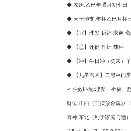
◆ 农历:乙巳年腊月初七日
◆ 天干地支:年柱乙巳月柱
◆ 【宜】理发 祈福 求嗣 斋
◆ 【忌】迁徙 作灶 栽种
◆ 【冲】牛日冲（癸未）羊 
◆ 【九星吉凶】二黑巨门
✓ 强效匹配:理发、祈福、
财位:正西（宜摆放金属器
喜神:东北（利于家庭与睦
吉时:辰时（7：00-9:00）