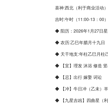
喜神:西北（利于商业活动
吉时:午时（11:00-13：00
◆ 阳历：2026年1月27日
◆ 农历:乙巳年腊月十九日
◆ 天干地支:年柱乙巳月柱
◆ 【宜】理发 沐浴 修造 
◆ 【忌】出行 嫁娶 词讼
◆ 【冲】牛日冲（乙未）羊
◆ 【九星吉凶】四曲星（