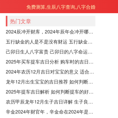
免费测算,生辰八字查询,八字合婚
热门文章
2024辰冲开财库，2024年辰年会冲开哪些人的财库
五行缺金的人是不是没有财运 五行缺金的人命运好不好
己卯日生人八字富贵 己卯日的八字命运如何
2025年买车提车吉日分析 购车时的吉日与禁忌
2024年农历12月吉日对宝宝的意义 适合龙年宝宝出生的日子有哪些
龙年12月出生宝宝的吉日推荐 如何判断吉日是否适合宝宝
2025年提车吉日解析 如何判断提车的好日子
农历甲辰龙年12月生子吉日详解 生子良辰的影响因素
辛金2024年财官年，辛金命在2024年是财官年还是财印年