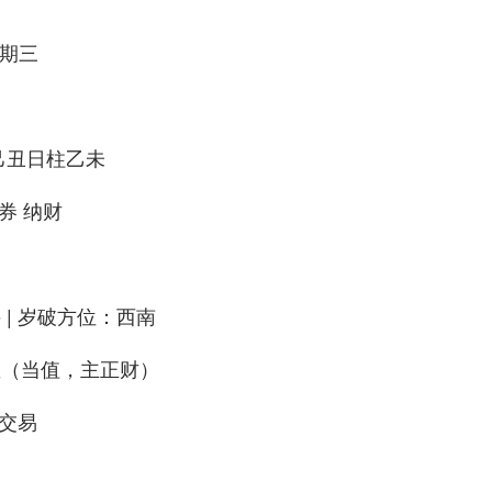
星期三
日
己丑日柱乙未
券 纳财
 | 岁破方位：西南
星（当值，主正财）
、交易
）