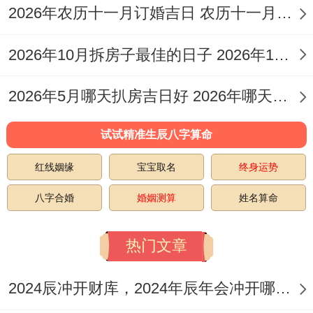
2026年农历十一月订婚吉日 农历十一月订婚的好日子
考，请注意对照阳历与农历：
2026年10月拆房子最佳的日子 2026年10月什么时候拆房好
2026年5月哪天扒房吉日好 2026年哪天扒房子好
优先推荐日（吉日组合较多；寓意较佳）：
试试精准生辰八字算命
看要我说啊;2月6日（农历十月廿八。星期
红线姻缘
宝宝取名
终身运势
日）:宜纳采，移徙、纳财，开市、交易，立
八字合婚
婚姻测算
姓名算命
券、入宅，修造、动土等.此日虽为「天牢」
黑道日，但所宜事项众多，动土位列其中可
热门文章
依据实际状况分析。
2024辰冲开财库，2024年辰年会冲开哪些人的财库
12月17日（农历冬月初九，星期四）:宜嫁