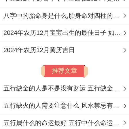
12月29日（农历冬月廿一，星期二）：宜订
盟、纳采、造车器、祭祀、祈福、出行、修
八字中的胎命身是什么,胎身命对四柱的影响
造、动土等。此日为「天德」黄道吉日，百
2024年农历12月宝宝出生的最佳日子 如何挑选适合的吉日
事皆宜！
2024年农历12月黄历吉日
次选吉日（此日宜动土，但吉日组合或力量
稍逊，需更注重时辰选择）：
。
推荐文章
12月1日（农历十月廿三,星期二）:宜开市、
纳财、出行、动土、破土等.但此日为「朱
五行缺金的人是不是没有财运 五行缺金的人命运好不好
雀」黑道日。
五行缺火的人需要注意什么 风水禁忌有哪些
12月4日（农历十月廿六,星期五）：宜嫁
五行属什么的命运最好 五行中什么命运势旺盛
娶、造车器、出行、会亲友、移徙、入宅、