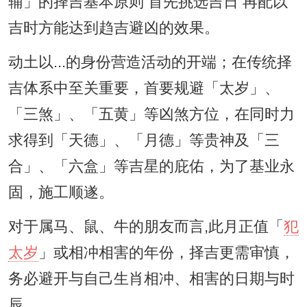
辅」的择吉基本原则 首先挑选吉日 再配以
吉时方能达到趋吉避凶的效果。
动土以...的身份营造活动的开端；在传统择
吉体系中至关重要，首要规避「太岁」、
「三煞」、「五黄」等凶煞方位，在同时力
求得到「天德」、「月德」等贵神及「三
合」、「六盒」等吉星的庇佑，为了基业永
固，施工顺遂。
对于属马、鼠、牛的朋友而言,此月正值「
犯
太岁
」或相冲相害的年份，择吉更需审慎，
务必避开与自己生肖相冲、相害的日期与时
辰...