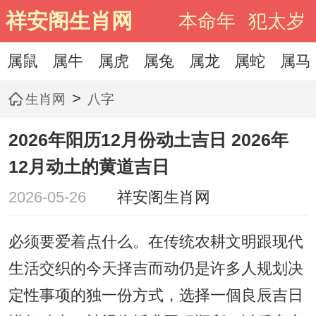
祥安阁生肖网
本命年
犯太岁
属鼠
属牛
属虎
属兔
属龙
属蛇
属马
>
生肖网
八字
2026年阳历12月份动土吉日 2026年
12月动土的黄道吉日
2026-05-26
祥安阁生肖网
必须要爱着点什么。在传统农耕文明跟现代
生活交织的今天择吉而动仍是许多人规划决
定性事项的独一份方式，选择一個良辰吉日