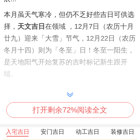
本月虽天气寒冷，但仍不乏好些吉日可供选
择，
天文吉日
在领域 ，12月7日（农历十月
廿九）迎来「大雪」节气，12月22日（农历
冬月十四）则为「冬至」日！冬至一阳生，
是天地阳气开始复苏的吉时标记新生跟开
端。
寓意极佳,当日虽非所有黄历均标注宜动土...
但确是规划来年运势的不能少节点...
命理吉
打开剩余72%阅读全文
日
的挑选则更为精细，需综合多项规则：
「建除十二神」中的「开」、「成」、
入宅吉日
安门吉日
动工吉日
装修吉日
「满」、「定」日通常被视为吉日；有「天