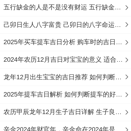
娶、纳采、订盟、造车器、祭祀、祈福、修
五行缺金的人是不是没有财运 五行缺金的人命运好不好
造、动土等。此日为「天德」黄道吉日，大
己卯日生人八字富贵 己卯日的八字命运如何
吉。
12月20日（农历冬月十二，星期日）:宜纳
2025年买车提车吉日分析 购车时的吉日与禁忌
采、订盟、祭祀、祈福、开光、出行、修
2024年农历12月吉日对宝宝的意义 适合龙年宝宝出生的日子有哪些
造、动土等！此日虽为「天牢」黑道日;但动
土为其所宜事项之一。
龙年12月出生宝宝的吉日推荐 如何判断吉日是否适合宝宝
12月26日（农历冬月十八。星期六）:宜纳
2025年提车吉日解析 如何判断提车的好日子
采，订盟、祭祀，祈福、求嗣，塑绘、解
除，拆卸、修造，动土等，此日「天刑」黑
农历甲辰龙年12月生子吉日详解 生子良辰的影响因素
道,但动土为其所宜，需综合判断。
辛金2024年财官年，辛金命在2024年是财官年还是财印年