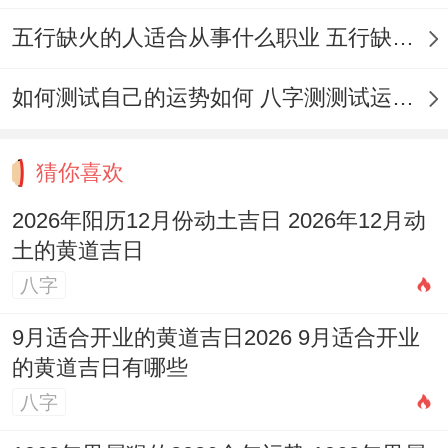
修造、动土等。此日为「白虎」黑道日！
五行缺火的人适合从事什么职业 五行缺火的人适合从事的职业有哪些
12月8日（农历十月三十，星期二）:宜入
如何测试自己的运势如何 八字测测试运运程
宅、安床、开光、祭祀、出火、拆卸、动土
等...此日亦为「天牢」黑道日。
猜你喜欢
12月11日（农历冬月初三，星期五）：宜安
2026年阳历12月份动土吉日 2026年12月动
床、祭祀、祈福、求嗣、冠笄、架马、动土
土的黄道吉日
等。此日「勾陈」黑道。
八字
12月14日（农历冬月初六，星期一）：宜祭
9月适合开业的黄道吉日2026 9月适合开业
祀、祈福、求嗣、开光、拆卸、修造、动
的黄道吉日有哪些
土、上梁等...此日「天刑」黑道.
八字