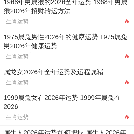
12月27日（农历冬月十九，星期日）:宜入
1968年男属猴的2026全年运势 1968年男属
猴2026年招财转运方法
宅、移徙、出行、进人口、修造、动土、起
生肖运势
基、上梁等。此日「朱雀」黑道！
1975属兔男性2026年的健康运势 1975属兔
重点避忌日（此日明确忌动土 或凶煞力量较
男2026年健康运势
强，强烈建议避开）:
。
生肖运势
12月3日（农历十月廿五，星期四）：此日
属龙女2026年全年运势及运程属猪
「天德」黄道，但「忌」项明确里面有「动
生肖运势
土」、「破土」！
1999属兔女在2026年运势 1999年属兔在
12月10日（农历十一月初二，星期四）：此
2026
日「司命」黄道，但仅宜「破屋、坏垣、祭
生肖运势
祀、沐浴」、未标明宜动土.
属牛人2026年运势如何把握 属牛人2026年