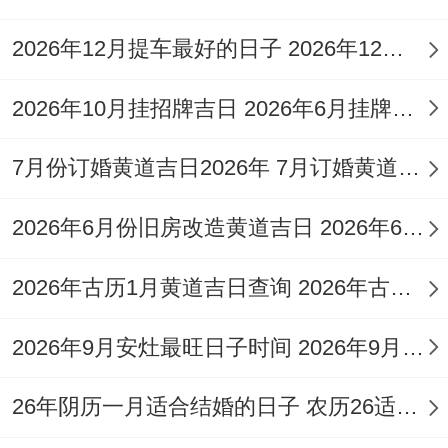
日）主凶、大事勿用；
2026年12月提车最好的日子 2026年12月提车好日子查询
「五黄煞」飞临之方动土易招灾厄，2026年
五黄位在东北，此方位动土尤需谨慎；「刑
2026年10月挂招牌吉日 2026年6月挂牌黄道吉日
冲日」（即与自身生肖相刑、相冲之日）也
7月份订婚黄道吉日2026年 7月订婚黄道吉日查询2026年
应避免。
不普通禁忌
在领域 ;动土工程最忌冲犯「三
2026年6月份旧房改造黄道吉日 2026年6月旧房翻新黄道吉日
煞位」...2026年流年三煞位在北，进而家中
2026年古历1月黄道吉日查询 2026年古历12月黄道吉日
正北方位不宜轻易动土！
2026年9月安灶最旺日子时间 2026年9月份安灶吉日
若无法避免，则必须选择吉日吉时并采取适
当的化解措施。
26年阴历一月适合结婚的日子 农历26适合结婚吗
以下是2026年12月部分日期的具体宜忌参