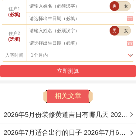
男
女
德贵人」、「月德贵人」临日则百事皆宜；
住户1
(必填)
若得「三合」（如马同狗，虎为三合）或
男
女
「六盒」（马与羊为六盒）吉星照耀，更能
住户2
(选填)
锦上添花，助力运势亨通.
生肖吉日
的选择需
结合事主生辰...2026年为丙午马年太岁位在
入宅时间
正南，岁破位在正北，属马者动土,应优先选
立即测算
择同自身发展成三合（虎，狗日）或六盒
（羊日）的日期,并严谨规避同马相冲的鼠
相关文章
日。
2026年5月份装修黄道吉日有哪几天 2026年五月装修黄道吉日查询
动土事关重大、避忌不可不察。
常规凶日
必
须避开:「月破日」（等于说同月令相冲之
2026年7月适合出行的日子 2026年7月6号适合出门吗