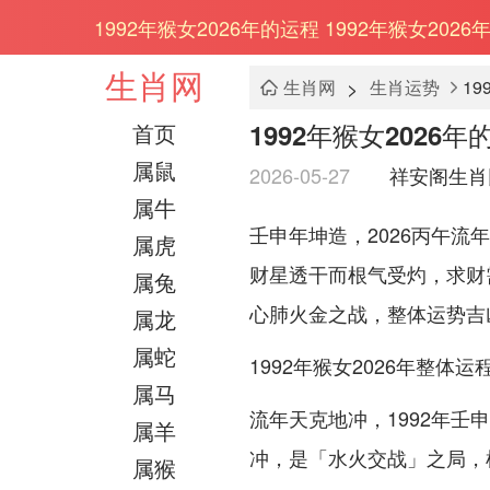
1992年猴女2026年的运程 1992年猴女202
生肖网
>
生肖网
生肖运势
19
1992年猴女2026年
首页
属鼠
2026-05-27
祥安阁生肖
属牛
壬申年坤造，2026丙午
属虎
财星透干而根气受灼，求财
属兔
心肺火金之战，整体运势吉
属龙
属蛇
1992年猴女2026年整体
属马
流年天克地冲，1992年壬
属羊
冲，是「水火交战」之局，
属猴