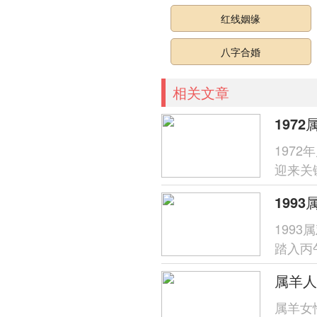
红线姻缘
八字合婚
相关文章
197
迎来关
作用，
199
199
踏入丙
势已成
属羊人
属羊女