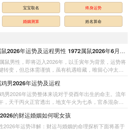
宝宝取名
终身运势
婚姻测算
姓名算命
1972属鼠2026年运势及运程男性 1972属鼠2026年6月运势及运程
2年属鼠男性，即将迈入2026年，以壬寅年为背景，运势将
键转变，但总体需谨慎，虽有机遇暗藏，唯留心冲太岁
随每月运程起伏，那全年轨迹怎样？想...
3属鸡男2026年运势及运程
3属鸡男2026年运势整体来说对于癸酉年出生的命主。流年
午，天干丙火正官透出，地支午火为七杀，官杀混杂之
，本年运势犹如舟行激流，虽...
2026的财运婚姻如何呢女孩
性2026年运势详解：财运与婚姻的命理探析下面将基于