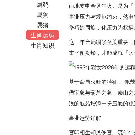
属鸡
而地支申金见午火。是为「
属狗
事业压力与规范约束，然申
属猪
华巧妙周旋，化压力为权柄
生肖运势
这一年命局调候至关重要，
生肖知识
来平衡炎燥，才能成就「水
基于命局火旺的特征 。佩
借宝象与葫芦之象，泰山之
浪的航船增添一份压舱的稳
事业运势详解
官印相生却见伤官。流年午