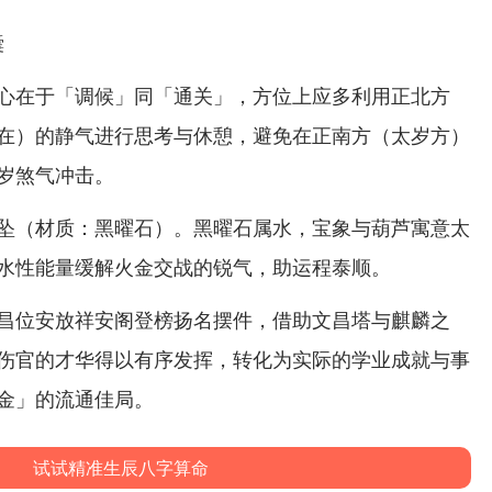
囊
心在于「调候」同「通关」，方位上应多利用正北方
在）的静气进行思考与休憩，避免在正南方（太岁方）
岁煞气冲击。
坠（材质：黑曜石）。黑曜石属水，宝象与葫芦寓意太
水性能量缓解火金交战的锐气，助运程泰顺。
昌位安放祥安阁登榜扬名摆件，借助文昌塔与麒麟之
伤官的才华得以有序发挥，转化为实际的学业成就与事
金」的流通佳局。
试试精准生辰八字算命