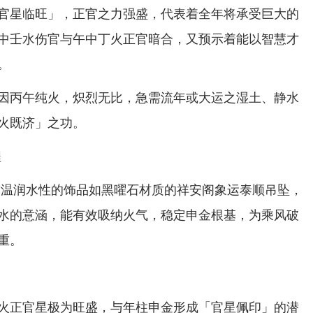
官星临旺」，正官之力强盛，代表着全年将承受巨大的
中壬水伤官与午中丁火正官暗合，又预示着能以智慧才
。
因丙午纯火，炽烈无比，急需流年或大运之湿土、静水
火既济」之功。
戴温润水性的饰品如黑曜石材质的祥安阁象运泰顺吊坠，
水的意涵，能有效吸纳火气，稳定申金根基，为乘风破
重。
火正官星极为旺盛，与年柱申金形成「官星佩印」的潜