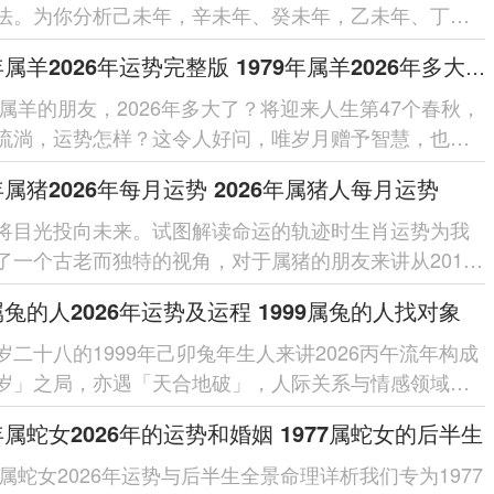
法。为你分析己未年，辛未年、癸未年，乙未年、丁未
同年份出生的属羊女性在...
1979年属羊2026年运势完整版 1979年属羊2026年多大了
9年属羊的朋友，2026年多大了？将迎来人生第47个春秋，
流淌，运势怎样？这令人好问，唯岁月赠予智慧，也带
，随我们共同探寻，那属羊人的运程全...
9年属猪2026年每月运势 2026年属猪人每月运势
将目光投向未来。试图解读命运的轨迹时生肖运势为我
了一个古老而独特的视角，对于属猪的朋友来讲从2019
年的跌宕起伏，到展望...
9属兔的人2026年运势及运程 1999属兔的人找对象
岁二十八的1999年己卯兔年生人来讲2026丙午流年构成
岁」之局，亦遇「天合地破」，人际关系与情感领域易
，本年「伤官透干」利于...
7年属蛇女2026年的运势和婚姻 1977属蛇女的后半生
7年属蛇女2026年运势与后半生全景命理详析我们专为1977