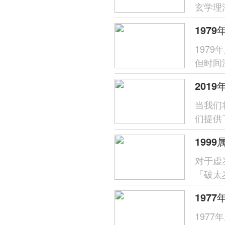
玄学理
年等不
197
但时间
来挑战
201
当我们
们提供
年本命
199
对于虚
「破太
生变动
197
197