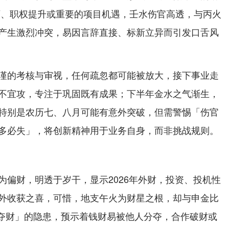
可、职权提升或重要的项目机遇，壬水伤官高透，与丙火
产生激烈冲突，易因言辞直接、标新立异而引发口舌风
谨的考核与审视，任何疏忽都可能被放大，接下事业走
不宜攻，专注于巩固既有成果；下半年金水之气渐生，
特别是农历七、八月可能有意外突破，但需警惕「伤官
多必失」，将创新精神用于业务自身，而非挑战规则。
为偏财，明透于岁干，显示2026年外财，投资、投机性
外收获之喜，可惜，地支午火为财星之根，却与申金比
比肩夺财」的隐患，预示着钱财易被他人分夺，合作破财或