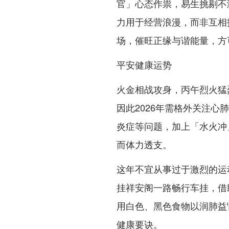
官」心态作祟，易生挑剔不
力用于经营浪漫，而非互相
场，催旺正缘与谐能量，方
平安健康运势
火金相战攻身，丙午烈火猛
因此2026年需格外关注
炎症等问题，加上「水火冲
而体力透支。
这年不宜从事过于激烈的运
挂祥安阁一路畅行车挂，借
用白色、黑色食物以润肺益
健康要诀。