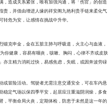
满，造成关系紧张，唯有加强沟通，将「伤官」的创造
指责，并借由增进人缘的祥安阁九艳利贵手链来柔化气
可转危为安，让感情在挑战中升华。
烈锻克申金，金在五脏主肺与呼吸道，火主心与血液，
心肺为你健康，容易有咽炎，咳嗽、胸闷，心律不齐或皮肤
」亦主精力消耗过快，易感焦虑，失眠，或因奔波劳碌
动或冒险活动。驾驶者尤需注意交通安全，可在车内悬
助稳定气场以保四季平安，起居应注重滋阴润燥，多食
肾，平衡命局火炎，定期体检，防患于未然是这一年的