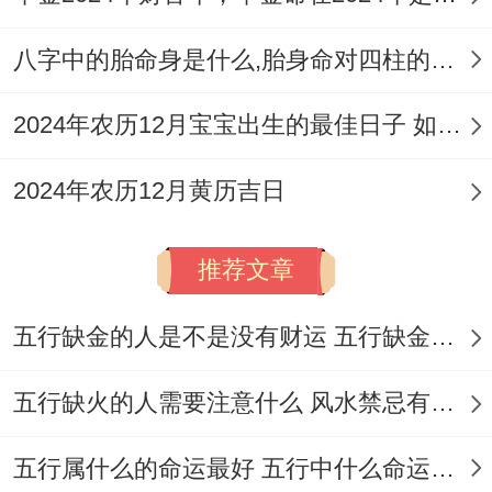
八字中的胎命身是什么,胎身命对四柱的影响
燃香走香，从屋左方入，浓烟熏扫厅房至墙
2024年农历12月宝宝出生的最佳日子 如何挑选适合的吉日
脚;再从右方出 弃于安，以去除邪气,净化空
间！祭拜地基主，下午在新居简单祭拜，祈
2024年农历12月黄历吉日
求宅神保佑,安定家运...
推荐文章
安床仪式;吉时未到先将床斜靠墙。时辰到后
由属龙者先坐坐；再正式就位、增强睡眠健
五行缺金的人是不是没有财运 五行缺金的人命运好不好
康！这些仪式简单易行，却难忘蕴含了祈福
五行缺火的人需要注意什么 风水禁忌有哪些
纳祥得历史内涵，助力家庭幸福绵长。
对相关风水布局按空间区域优化。能提升新
五行属什么的命运最好 五行中什么命运势旺盛