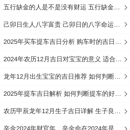
五行缺金的人是不是没有财运 五行缺金的人命运好不好
入宅后阶段;当天烧一壶开水寓意财源滚滚
开启水龙头细水慢流，标记盘满钵满，并避
己卯日生人八字富贵 己卯日的八字命运如何
免午睡，证明「睡下还要起来」，接下来一
2025年买车提车吉日分析 购车时的吉日与禁忌
周内邀请亲友闹房，驱邪增喜。
这些步骤结合传统智慧跟现代 practicapty，
2024年农历12月吉日对宝宝的意义 适合龙年宝宝出生的日子有哪些
让搬家更轻松高效。
龙年12月出生宝宝的吉日推荐 如何判断吉日是否适合宝宝
搬家专属仪式是传统文化得重要组成部分。
2025年提车吉日解析 如何判断提车的好日子
能为新居注入吉祥气息，推荐3-4个民俗仪
式：先进财物、携带米缸或油盐入宅;标记衣
农历甲辰龙年12月生子吉日详解 生子良辰的影响因素
食无忧 生活丰足.
辛金2024年财官年，辛金命在2024年是财官年还是财印年