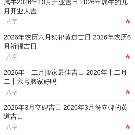
门口放置屏风，防止气流直冲，维护健康
属牛2026年10月开业吉日 2026年属牛的几
月开业大吉
运，这些布局要点考虑到风水学原理，不复
八字
杂调整即可为新生活奠定坚实基础。
2026年农历六月祭祀黄道吉日 2026年农历6
我跟你讲，循2026年12月吉日原则，结合生
月祈福吉日
肖运势跟风水布局，助力家庭安居乐业,福泽
八字
绵长.通过精心选择吉日与时辰,细致执行注
2026年十二月搬家最佳吉日 2026年十二月
意事项还有仪式，还有优化家居风水 您不仅
二十六号搬家好吗
是在完成一次物理空间得迁移，更是在为以
八字
后注入祥与跟 prosperity...
2026年3月立碑吉日 2026年3月份立碑的黄
愿您在2026年得这个冬季，顺利开启新居生
道吉日
活，享受温馨同美满.
八字