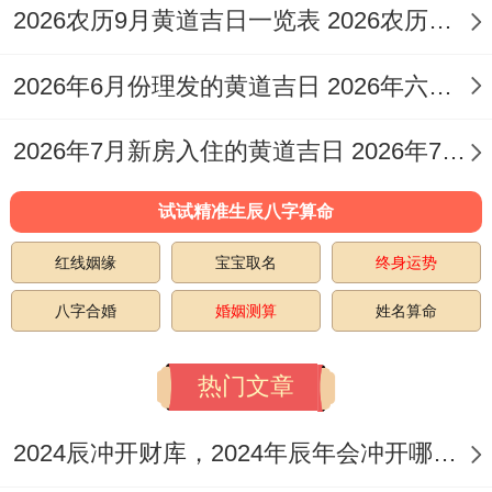
2026农历9月黄道吉日一览表 2026农历九月二十六黄历吉日查询
说实在的，家注意事项需分阶段细致规划 以
2026年6月份理发的黄道吉日 2026年六月理发吉日老黄历
确保整个过程井然有序，入宅前阶段，提前
一周开始整理物品,遵循「断舍离」原则,淘
2026年7月新房入住的黄道吉日 2026年7月16日入宅
汰无用之物,并联系专业搬家公司预约服务
确认新居水电燃气已开通，也进行彻底清
试试精准生辰八字算命
洁，创造洁净环境。
红线姻缘
宝宝取名
终身运势
搬家过程中要记得在下午三点前完成重要搬
八字合婚
婚姻测算
姓名算命
迁活动，避免夜间操作关系到运气,携带米桶
热门文章
（内置「常满」红纸或168元信封）与一把
泥土，防止水土不服,并确保孕妇不目睹搬
2024辰冲开财库，2024年辰年会冲开哪些人的财库
迁,以避动胎神。