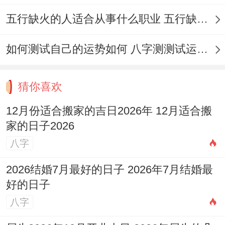
居得整体运势，客厅区域,确保采光充足、通
五行缺火的人适合从事什么职业 五行缺火的人适合从事的职业有哪些
风良好；财位（普通在对角线位置）布置绿
色植物或吉祥物，如聚宝盆;增强财运与家庭
如何测试自己的运势如何 八字测测试运运程
活力！
猜你喜欢
厨房区域，灶台避免正对门或窗，保持清洁
整齐，标记「食禄」丰足，冰箱与储物柜满
12月份适合搬家的吉日2026年 12月适合搬
满当，寓意富足有余，卧室区域，床铺朝向
家的日子2026
八字
宜结合主人八字；普通头靠实墙，避免镜对
床 颜色以柔与色调为主，促进休息跟感情与
2026结婚7月最好的日子 2026年7月结婚最
谐！
好的日子
八字
卫生间区域 保持干燥清洁,常关 door；或在