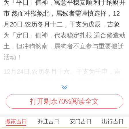
为「平日」值神，寓意平稳安顺;利于纳财开
市 然而冲猴煞北，属猴者需谨慎选择，12
月20日,农历冬月十二，干支为戊辰，吉象
为「定日」值神，代表稳定扎根,适合修造动
土，但冲狗煞南，属狗者不宜参与重要搬迁
活动！
12月24日,农历冬月十六。干支为壬申，吉
象为「成日」值神,寓意成功圆满，吉星青龙
照临，然而冲虎煞南,属虎者应避免在此日主
打开剩余70%阅读全文
导搬家。
12月27日、农历冬月十九，干支为乙亥；吉
搬家吉日
乔迁吉日
安门吉日
出行吉日