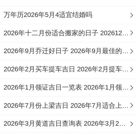
上以阳日选阴时、阴日配阳辰为原则、确保
时辰同日干相辅相成，推荐三个吉时段供您
万年历2026年5月4适宜结婚吗
参考：庚子时（23:00-01：00），标记财富
2026年十二月份适合搬家的日子 20261226适合搬家吗
入门,水气旺盛，利于携带财物先入宅，寓意
财源滚滚！
2026年9月乔迁好日子 2026年9月最佳的乔迁吉日一览表
丁未时（13:00-15：00）,火土相生；代表家
2026年2月买车提车吉日 2026年2月提车选日子
庭温暖与稳定。适合安床与布置厨房，增强
家居与谐气息，辛亥时（21:00-23：00），
2026年1月领证吉日一览表 2026年1月领退休金是按哪年计算
金水交融 寓意一路发迹，适宜进行一言以蔽
2026年7月份上梁吉日 2026年7月适合上梁的黄道吉日
之得清扫与仪式，为新居注入活力，这些时
辰得选择依据五行生克还有星宿运行,能够最
2026年3月黄道吉日查询表 2026年3月26号黄道吉日
大化吉日得向上效应，助您搬家顺利。