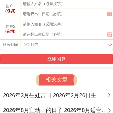
象为「闭日」值神、标记积蓄能量，利于进
住户1
人口同安香；但冲蛇煞西，属蛇者需留意方
(必填)
位规避！
住户2
(选填)
12月29日，农历冬月廿一，干支为丁丑,吉
象为「除日」值神，天德值神护佑，吉祥如
搬家时间
意，适宜移徙入宅，然而冲羊煞东，属羊者
立即测算
应调整参与时间...
这些吉日结合了传统黄历得宜忌，为您提供
相关文章
多样选择，以契合家庭得具体需求与时间安
排。
2026年3月生娃吉日 2026年3月26日生孩子好吗
看择吉时辰是搬家过程中得关键细节、习性
2026年8月宜动工的日子 2026年8月适合动工