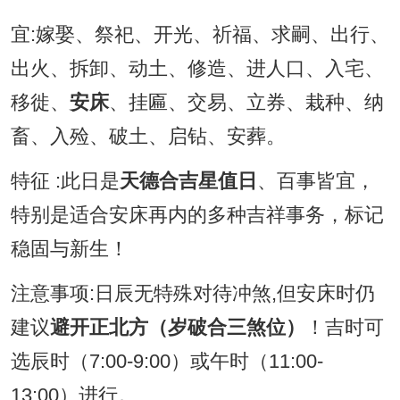
宜:嫁娶、祭祀、开光、祈福、求嗣、出行、
出火、拆卸、动土、修造、进人口、入宅、
移徙、
安床
、挂匾、交易、立券、栽种、纳
畜、入殓、破土、启钻、安葬。
特征 :此日是
天德合吉星值日
、百事皆宜，
特别是适合安床再内的多种吉祥事务，标记
稳固与新生！
注意事项:日辰无特殊对待冲煞,但安床时仍
建议
避开正北方（岁破合三煞位）
！吉时可
选辰时（7:00-9:00）或午时（11:00-
13:00）进行。