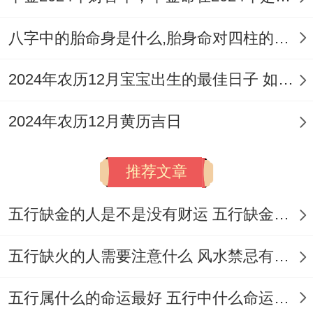
注意事项：
日冲牛（癸丑）煞西
，属牛者需
八字中的胎命身是什么,胎身命对四柱的影响
避开！此日虽吉；但忌事亦需严谨遵守。
2024年农历12月宝宝出生的最佳日子 如何挑选适合的吉日
2026年6月17日（农历五月初三；星期三）
你猜怎么着？:嫁娶，纳采、订盟，祭祀、祈
2024年农历12月黄历吉日
福，求嗣、开光，出火、出行，拆卸、修
造，动土、进人口，入宅、移徙、
安床
、交
推荐文章
易，立券、挂匾，纳财、入殓，安葬、启
五行缺金的人是不是没有财运 五行缺金的人命运好不好
钻，除服、成服。
五行缺火的人需要注意什么 风水禁忌有哪些
五行属什么的命运最好 五行中什么命运势旺盛