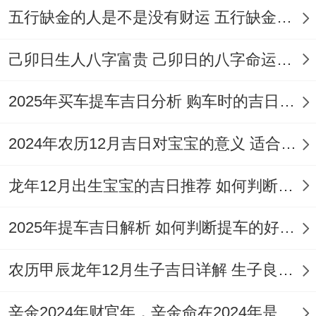
注意事项:
日冲猪（辛亥）煞东
，属猪者不
五行缺金的人是不是没有财运 五行缺金的人命运好不好
宜！吉时建议选择卯时（5:00-7:00）。
己卯日生人八字富贵 己卯日的八字命运如何
2026年6月14日（农历四月廿九；星期日）
把宜:纳采，订盟、嫁娶，祭祀、祈福，开
2025年买车提车吉日分析 购车时的吉日与禁忌
市、纳财，立券、移徙，出行、修造，动
2024年农历12月吉日对宝宝的意义 适合龙年宝宝出生的日子有哪些
土、起基，定磉、竖柱，拆卸、扫舍，放
水、安香、
安床
、造船，开池、掘井，造畜
龙年12月出生宝宝的吉日推荐 如何判断吉日是否适合宝宝
稠、栽种。
2025年提车吉日解析 如何判断提车的好日子
忌:行丧、安葬、破土、作灶、伐木、斋醮
农历甲辰龙年12月生子吉日详解 生子良辰的影响因素
特征 ：
吉神众多,黄道吉日
，非常适合安
床，预示着家业兴旺！
辛金2024年财官年，辛金命在2024年是财官年还是财印年