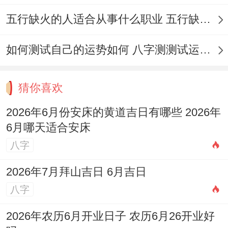
特征 ：
天德、月德等吉星汇聚
，是安床的
大
五行缺火的人适合从事什么职业 五行缺火的人适合从事的职业有哪些
吉之日
，百事皆宜，标记福寿双全！
如何测试自己的运势如何 八字测测试运运程
注意事项：
日冲龙（丙辰）煞北
属龙者不宜
再此日安床！吉时选择广泛，上午时段尤为
猜你喜欢
有利。
2026年6月份安床的黄道吉日有哪些 2026年
2026年6月20日（农历五月初六；星期六）
6月哪天适合安床
宜:祭祀、斋醮、塑绘、开光、出行、修造、
八字
动土、造畜稠、
安床
、放水、掘井、开池、
2026年7月拜山吉日 6月吉日
开厕、结网、破土。
八字
特征 ：
天德黄道吉日
;适合安床，尤其利于
2026年农历6月开业日子 农历6月26开业好
祈求平安跟子嗣！