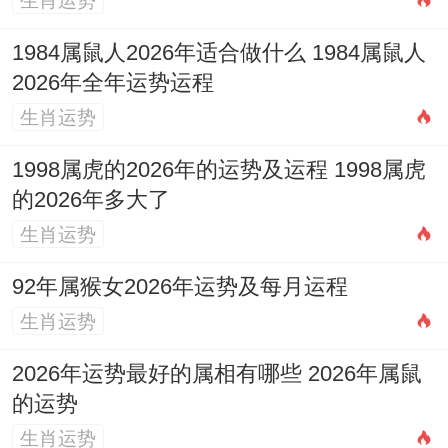
生肖运势
注意事项:
日冲猴（庚申）煞北
，属猴者不
1984属鼠人2026年适合做什么 1984属鼠人
宜！
避免再正北方向进行
。
2026年全年运势运程
生肖运势
2026年6月23日（农历五月初九，星期二）
1998属虎的2026年的运势及运程 1998属虎
宜:嫁娶、纳采、订盟、冠笄、造车器、祭
的2026年多大了
祀、开光、祈福、求嗣、出行、解除、伐
生肖运势
木、出火、入宅、拆卸、修造、动土、上
梁、
安床
、栽种、破土。
92年属猴女2026年运势及每月运程
生肖运势
特征 :
三合吉日
；宜安床 标记人际关系合
谐、家运昌隆！
2026年运势最好的属相有哪些 2026年属鼠
的运势
注意事项:
日冲狗（壬戌）煞南
;属狗者应避
生肖运势