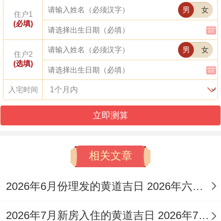
男
女
（7:00-9:00）为佳...
住户1
(必填)
2026年6月8日（农历四月廿三,星期一）
男
女
住户2
宜:开市、交易、立券、纳财、开池、开厕、
(选填)
结网、祭祀、修造、动土、
安床
、放水、经
入宅时间
络、破土。
立即测算
忌：嫁娶、造桥、词讼、移徙、安门、作
灶、栽种
相关文章
特征 ：此日
财星活跃
，安床帮助提升居住者
的财运合事业运！
2026年6月份理发的黄道吉日 2026年六月理发吉日老黄历
注意事项:
日冲羊（丁未）煞东
，属羊者不宜
2026年7月新房入住的黄道吉日 2026年7月16日入宅