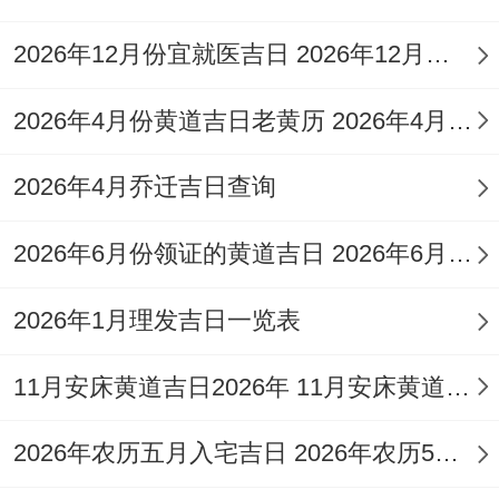
参与安床！吉时可选巳时（9:00-11：00）
2026年12月份宜就医吉日 2026年12月求医疗病吉日
或未时（13：00-15：00）。
2026年6月9日（农历四月廿四，星期二）
2026年4月份黄道吉日老黄历 2026年4月份的马宝宝是什么命
宜:开市、交易、立券、纳财、栽种、
安床
、
2026年4月乔迁吉日查询
拆卸、修造、动土、上梁、入殓、安葬、破
2026年6月份领证的黄道吉日 2026年6月适合领证的日子有哪些
土、除服、成服。
忌:嫁娶、出火、伐木、祭祀、入宅、移徙、
2026年1月理发吉日一览表
纳畜、探病
11月安床黄道吉日2026年 11月安床黄道吉日哪几天
特征 :
金匮吉星当值
，宜安床等事，标记聚
集财富合健康！
2026年农历五月入宅吉日 2026年农历5月入宅哪些日子