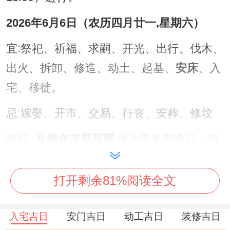
2026年6月6日（农历四月廿一,星期六）
宜:祭祀、祈福、求嗣、开光、出行、伐木、
出火、拆卸、修造、动土、起基、
安床
、入
宅、移徙。
忌:嫁娶、开市、交易、行丧、安葬、修坟
特征 :
月德合吉星照耀
;虽为朱雀黑道日，但
宜事中安床尤为吉利;主家宅安宁！
打开剩余81%阅读全文
注意事项：
日冲蛇（乙巳）煞西
，属蛇者应
避开此日安床，家中有蛇属相者亦需谨慎！
入宅吉日
安门吉日
动工吉日
装修吉日
吉时选择丑时（1：00-3：00）或辰时