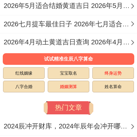
注意事项：
日冲猴（戊申）煞北
，属猴者应
2026年5月适合结婚黄道吉日 2026年5月适合生子的日子
避开！安床时不相同注意
避免再正北（岁破
2026七月提车最佳日子 2026年七月适合提车的日子
与三煞位）安置
！
2026年6月12日（农历四月廿七，星期五）
2026年4月动土黄道吉日查询 2026年4月6日动土吉时
宜：修造、动土、起基、安门、
安床
、栽
试试精准生辰八字算命
种、筑堤、补垣、造畜稠。
红线姻缘
宝宝取名
终身运势
忌:嫁娶、掘井、入宅、移徙、出火、出行、
八字合婚
婚姻测算
姓名算命
行丧、安葬、开光、理发、进人口
热门文章
特征 :此日宜
修补、建设及安床
，有弥补不
足、增强根基的寓意！
2024辰冲开财库，2024年辰年会冲开哪些人的财库