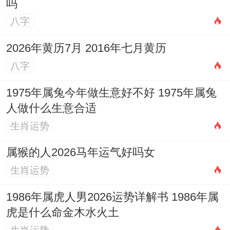
吗
注意事项：
日冲羊（己未）煞东
，属羊者需
八字
谨慎！此日忌入宅，若安床跟新居入宅同
2026年黄历7月 2016年七月黄历
日，需错开进行。
八字
2026年6月21日（农历五月初七，星期日）
1975年属兔今年做生意好不好 1975年属兔
人做什么生意合适
宜:开市、交易、立券、挂匾、开光、解除、
生肖运势
拆卸、动土、
安床
、修造、上梁、置产、栽
种、破土、安葬。
属猴的人2026马年运气好吗女
生肖运势
忌：作灶、出火、祭祀、嫁娶、入宅
1986年属虎人男2026运势详解书 1986年属
特征 :
生气吉星临日
;安床可带动家中积极向
虎是什么命金木水火土
上的气场！