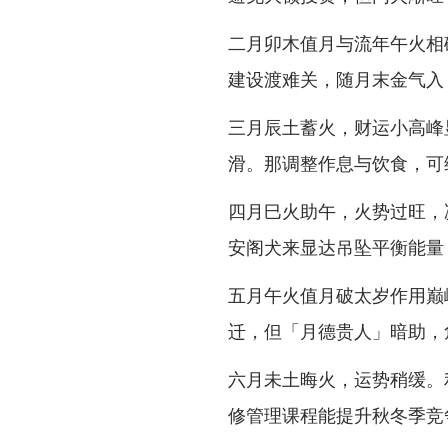
二月卯木值月与流年午火相
建设渡难关，随月末金气入
三月辰土蓄火，财运小高峰
滑。那调整作息与饮食，可
四月巳火助午，火势过旺，
安阁犬来显达吊坠平衡能量
五月午火值月破太岁作用巅
迁，但「月德贵人」暗助，
六月未土晦火，运势稍缓。
修管理课程能提升秋冬季竞