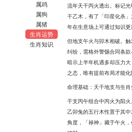
属鸡
流年天干丙火透出。标记光
属狗
干乙木，有了「印星化杀」
属猪
年在生意场上可通过知识更
生肖运势
但地支午火与卯木相破。触
生肖知识
纠纷，需格外警惕合同条款
暗示上半年机遇多却压力大
之态，唯有提前布局才能化
命理基础：天干地支与生肖
干支丙午组合中丙火为阳火
乙卯兔的五行木性置于其中
角度，「禄神」藏于午火，