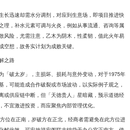
生长迅速却需水分调剂，对应到生意场，即项目推进快
之理，补水元素可调与火炎，例如从事流通、咨询等属
散风险，尤需注意，乙木为阴木，性柔韧，值此火年易
成空想，故务实计划为成败关键。
解之路
为「破太岁」，主损坏、损耗与意外变动，对于1975年
基，可能造成合作破裂或市场波动，以实际例子观之，
离或供应链中断，但「天德贵人」星暗藏，预示道德经
，不宜激进投资，而应聚焦内部管理优化。
太岁方位在正南，岁破方在正北，经商者需避免在此方位进
化解此煞，可安放祥安阁联吉锦袋于办公室正南方，借