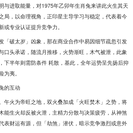
明与进取能量，对1975年乙卯年生肖兔来讲此火生其天
之局，以命理视角，正印星主导学习与稳定，代表着今
新或专业认证提升竞争力。
发「破太岁」凶象，那在商业合作中易因细节疏忽引发
与口头承诺，随流月推移，火势渐旺，木气被泄，此象
，下半年则需防条件 耗散，基此，全年运势呈先扬后抑
险为夷。
兔的互动
。午火为帝旺之地，双火叠加成「火旺焚木」之势，将
木能生火却反被火泄，主精力分散与决策疲劳，从神煞
代表财运有源，但「劫煞」潜伏，暗示竞争激烈或意外