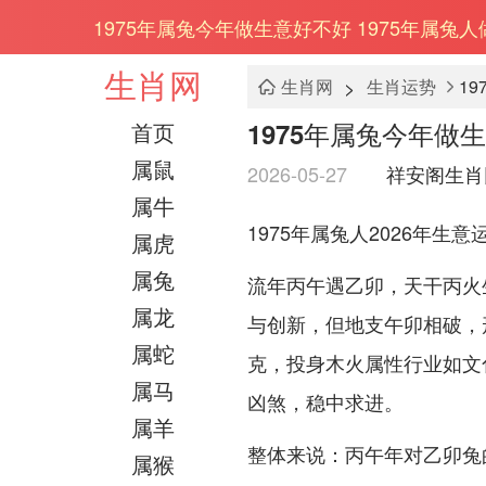
1975年属兔今年做生意好不好 1975年属兔
生肖网
>
生肖网
生肖运势
1
1975年属兔今年做
首页
属鼠
2026-05-27
祥安阁生肖
属牛
1975年属兔人2026年生
属虎
属兔
流年丙午遇乙卯，天干丙火
属龙
与创新，但地支午卯相破，
属蛇
克，投身木火属性行业如文
属马
凶煞，稳中求进。
属羊
整体来说：丙午年对乙卯兔
属猴