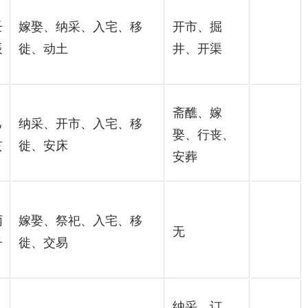
壬
嫁娶、纳采、入宅、移
开市、掘
辰
徙、动土
井、开渠
斋醮、嫁
己
纳采、开市、入宅、移
娶、行丧、
亥
徙、安床
安葬
丙
嫁娶、祭祀、入宅、移
无
子
徙、交易
纳采、订