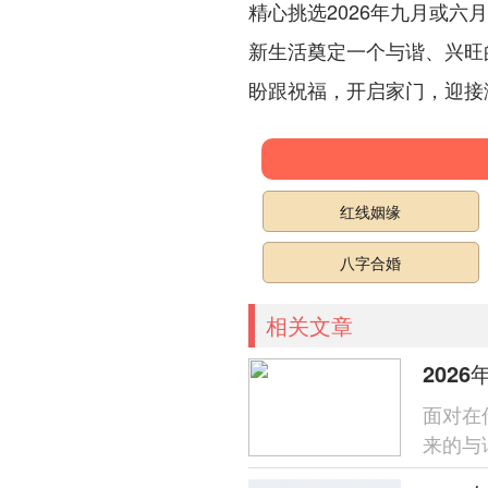
精心挑选2026年九月或六
新生活奠定一个与谐、兴旺
盼跟祝福，开启家门，迎接
红线姻缘
八字合婚
相关文章
202
面对在
来的与
到天时