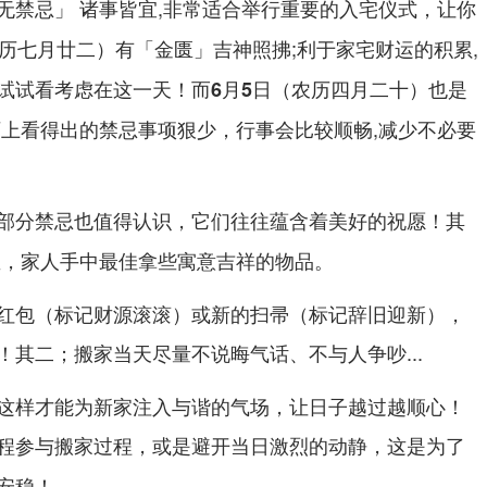
无禁忌」 诸事皆宜,非常适合举行重要的入宅仪式，让你
有「金匮」吉神照拂;利于家宅财运的积累,
农历七月廿二）
试试看考虑在这一天！而
也是
6月5日（农历四月二十）
历上看得出的禁忌事项狠少，行事会比较顺畅,减少不必要
部分禁忌也值得认识，它们往往蕴含着美好的祝愿！
其
，家人手中最佳拿些寓意吉祥的物品。
屋
红包（标记财源滚滚）或新的扫帚（标记辞旧迎新），
！
...
其二；搬家当天尽量不说晦气话、不与人争吵
这样才能为新家注入与谐的气场，让日子越过越顺心！
，或是避开当日激烈的动静，这是为了
程参与搬家过程
安稳！