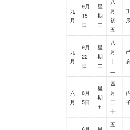
八
9月
星
九
月
15
期
月
初
日
二
五
八
9月
星
九
月
22
期
月
十
日
二
二
四
星
六
6月
月
期
月
5日
二
五
十
五
6月
星