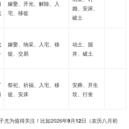
丙
嫁娶、开光、解除、入
婚、安床、
戌
宅、移徙
破土
戊
嫁娶、纳采、入宅、移
动土、掘
子
徙、交易
井、破土
丁
祭祀、祈福、入宅、移
安葬、开生
酉
徙、安床
坟、行丧
尤为值得关注！比如2026年
9月12日（农历八月初