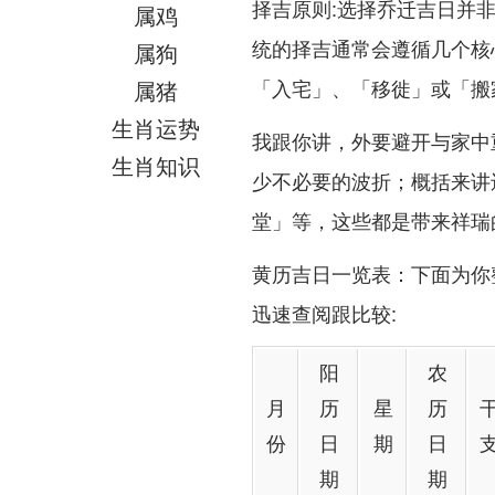
择吉原则:选择乔迁吉日并
属鸡
统的择吉通常会遵循几个核
属狗
「入宅」、「移徙」或「搬
属猪
生肖运势
我跟你讲，外要避开与家中
生肖知识
少不必要的波折；概括来讲
堂」等，这些都是带来祥瑞
黄历吉日一览表：下面为你整
迅速查阅跟比较:
阳
农
月
历
星
历
份
日
期
日
期
期