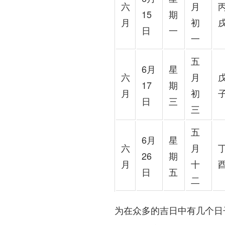
六
月
15
期
月
初
日
一
一
五
6月
星
六
月
17
期
月
初
日
三
三
五
6月
星
六
月
26
期
月
十
日
五
二
为在众多的吉日中有几个日子