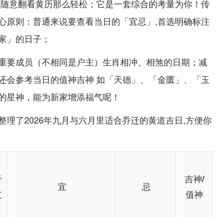
非随意翻看黄历那么轻松；它是一套综合的考量为你！传
心原则：普通来说要查看当日的「宜忌」,首选明确标注
家」的日子；
重要成员（不相同是户主）生肖相冲、相煞的日期；减
还会参考当日的值神吉神 如「天德」、「金匮」、「玉
的星神，能为新家增添福气呢！
理了2026年九月与六月里适合乔迁的黄道吉日,方便你
干
吉神/
宜
忌
支
值神