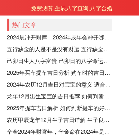
免费测算,生辰八字查询,八字合婚
热门文章
2024辰冲开财库，2024年辰年会冲开哪些人的财库
五行缺金的人是不是没有财运 五行缺金的人命运好不好
己卯日生人八字富贵 己卯日的八字命运如何
2025年买车提车吉日分析 购车时的吉日与禁忌
2024年农历12月吉日对宝宝的意义 适合龙年宝宝出生的日子有哪些
龙年12月出生宝宝的吉日推荐 如何判断吉日是否适合宝宝
2025年提车吉日解析 如何判断提车的好日子
农历甲辰龙年12月生子吉日详解 生子良辰的影响因素
辛金2024年财官年，辛金命在2024年是财官年还是财印年