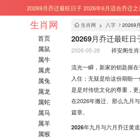
20269月乔迁最旺日子 2026年6月适合乔迁
生肖网
>
生肖网
八字
2026
20269月乔迁最旺日
首页
属鼠
2026-05-28
祥安阁生肖
属牛
流光一瞬，新家的钥匙握在
属虎
入住；无疑是给这份期盼一
属兔
是是对传统文化的尊重，更
属龙
在2026年搬迁、那么九月
属蛇
属马
篇章。
属羊
2026年九月与六月乔迁黄
属猴