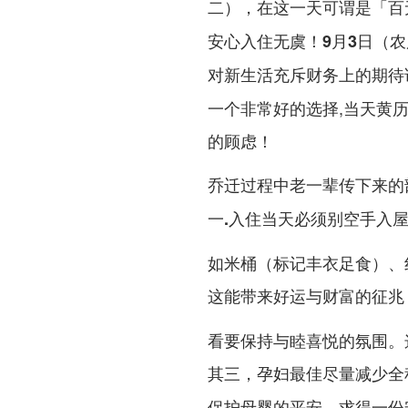
，在这一天可谓是「百
二）
安心入住无虞！
9月3日（
对新生活充斥财务上的期待
一个非常好的选择,当天黄
的顾虑！
乔迁过程中老一辈传下来的
一.入住当天必须别空手入
如米桶（标记丰衣足食）、
这能带来好运与财富的征兆
看要保持与睦喜悦的氛围。
其三，孕妇最佳尽量减少全
保护母婴的平安，求得一份