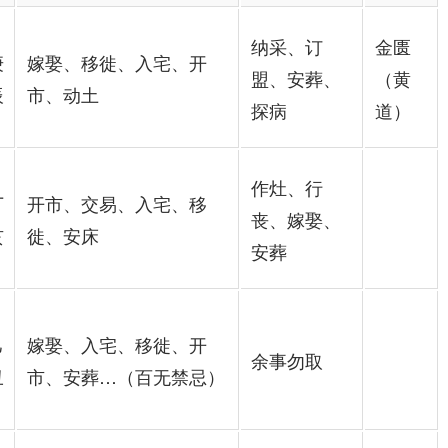
纳采、订
金匮
庚
嫁娶、移徙、入宅、开
盟、安葬、
（黄
辰
市、动土
探病
道）
作灶、行
丁
开市、交易、入宅、移
丧、嫁娶、
亥
徙、安床
安葬
己
嫁娶、入宅、移徙、开
余事勿取
丑
市、安葬…（百无禁忌）