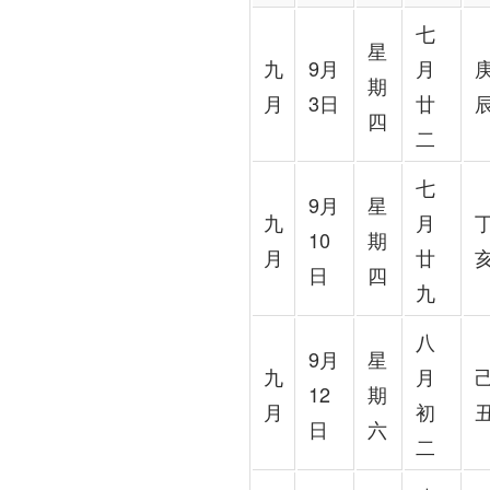
七
星
九
9月
月
期
月
3日
廿
四
二
七
9月
星
九
月
10
期
月
廿
日
四
九
八
9月
星
九
月
12
期
月
初
日
六
二