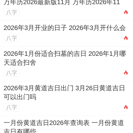
万年历2026最新版11月 万年历2026年11
除了生肖冲煞，还需考虑房屋坐向...坐北朝
八字
南的房屋适合在3月11日或23日入宅，而入
2026年3月开业的日子 2026年3月开什么会
宅时从北方进入可增强家宅稳定性！
八字
2026年3月吉日的优点
2026年1月份适合扫墓的吉日 2026年1月哪
天适合扫舍
2026年3月当入宅与开火的时机，具备多重
八字
优点 :
2026年3月黄道吉日出门 3月26日黄道吉日
气候适宜
：3月是春季。气候温与，雨水较
可以出门吗
少，适合搬家同其他户外活动。南方地区已
八字
春暖花开.北方虽仍有寒意但全局条件较好。
一月份黄道吉日2026年查询表 一月份黄道
时节标记
：春季代表新生跟希望，跟入宅新
吉日有哪些