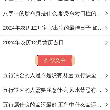
开火仪式
:开火是指在新居第一次生火做饭。
八字中的胎命身是什么,胎身命对四柱的影响
标记家庭生活红红火火，通常先搬入厨房用
2024年农历12月宝宝出生的最佳日子 如何挑选适合的吉日
品；并准备一顿饭,邀请亲友共有,以聚拢人
气同福气。
2024年农历12月黄历吉日
祭祀祈福
：入宅当天大概进行简单的祭祀活
动;祈求神灵保佑家宅平安。这像...这些焚
推荐文章
香、拜祭地基主或灶神等...
五行缺金的人是不是没有财运 五行缺金的人命运好不好
这些习俗不仅是显示了文化传承;还为家庭提
五行缺火的人需要注意什么 风水禁忌有哪些
供了心理上的安慰与积极暗示！
吉日的冲煞与规避
五行属什么的命运最好 五行中什么命运势旺盛