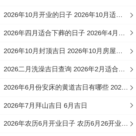
合了星宿运行与节气变化，以确保其吉利
2026年10月开业的日子 2026年10月适合开业的日子和时间
性！3月2日是黄道日，值神为司命，适合入
宅与开火；
2026年四月适合下葬的日子 2026年4月宜下葬的日子
而3月22日则是天德值神，也被认为是吉利
2026年10月封顶吉日 2026年10月房屋封顶吉日
的日子！
吉日的选择依据
2026二月洗澡吉日查询 2026年2月适合洗澡的日子
大家可能不知道，日的选择重要依据黄历的
2026年6月份安床的黄道吉日有哪些 2026年6月哪天适合安床
宜忌标注、值神跟冲煞情况，黄历是传统历
2026年7月拜山吉日 6月吉日
法、包含了每日的吉凶信息，其中「宜」表
达适合进行的活动,「忌」说不适合的活动，
2026年农历6月开业日子 农历6月26开业好吗
值神是负责当日吉凶的神祇；比如司命、天