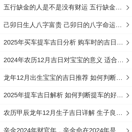
结合。
五行缺金的人是不是没有财运 五行缺金的人命运好不好
入宅开火的传统习俗
己卯日生人八字富贵 己卯日的八字命运如何
入宅同开火有一系列传统习俗，为了祈求新
2025年买车提车吉日分析 购车时的吉日与禁忌
居安宁、家庭幸福。以下是部分常见习俗:
选择吉时
:在吉日的基础上还需选择当天的吉
2024年农历12月吉日对宝宝的意义 适合龙年宝宝出生的日子有哪些
时进行关键活动，如搬家或开火.2026年3月
龙年12月出生宝宝的吉日推荐 如何判断吉日是否适合宝宝
1日的吉时包含寅时（3：00-4:59）、巳时
（9:00-10：59）等...
2025年提车吉日解析 如何判断提车的好日子
准备吉祥物
:入宅时通常准备部分吉祥物,如
农历甲辰龙年12月生子吉日详解 生子良辰的影响因素
福字、对联、簸箕与扫帚（绑红布）,以增加
喜庆气氛。
辛金2024年财官年，辛金命在2024年是财官年还是财印年