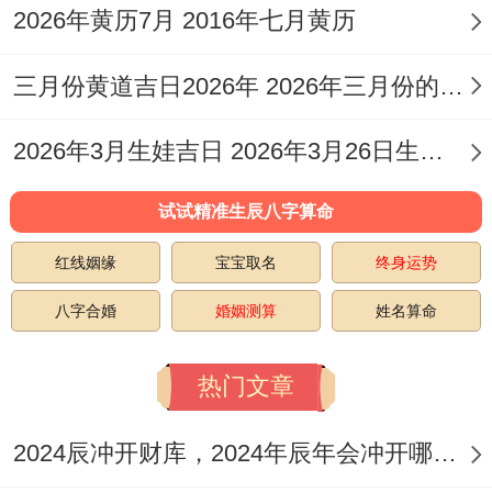
德等吉神值日时日子更为吉利.冲煞则是指当
2026年黄历7月 2016年七月黄历
日与某些生肖相冲,需要避免相关生肖的人参
三月份黄道吉日2026年 2026年三月份的黄道吉日查询
与重要活动。
2026年3月生娃吉日 2026年3月26日生孩子好吗
除了黄历 吉日的选择还考虑阴阳五行理论.
春季（包括3月）属于木旺的季节，木生火,
试试精准生辰八字算命
于是适合与火相关的活动如开火，吉日还需
红线姻缘
宝宝取名
终身运势
避免跟房屋坐向或家庭成员生肖相冲的日
八字合婚
婚姻测算
姓名算命
子...
现代选择吉日时还会结合实际状况。如天
热门文章
气、家庭成员的时间安排以及搬家公司档
2024辰冲开财库，2024年辰年会冲开哪些人的财库
期；以确保传统智慧跟现代生活的便利性相