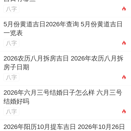
开始的寓意相符，能为家庭带来积极能量。
八字
时间便利
:3月通常处于学年中期或工作淡
5月份黄道吉日2026年查询 5月份黄道吉日
季，便于协调家庭成员的时间 尤其是对于有
一览表
学龄儿童的家庭。
八字
这些优点 使3月变成许多人首选入宅月份。
2026农历八月拆房吉日 2026年农历八月拆
房子日期
现代入宅开火的适用建议
八字
现代生活中选择吉日还需结合适用因素：
2026年六月三号结婚日子怎么样 六月三号
提前规划
：吉日通常较受欢迎，建议提前预
结婚好吗
八字
订搬家公司与服务，避免档期冲突。
天气考虑
:尽管3月气候较好；仍需关注天气
2026年阳历10月提车吉日 2026年10月26日