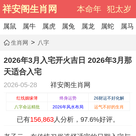
祥安阁生肖网
本命年
犯太岁
属鼠
属牛
属虎
属兔
属龙
属蛇
属马
>
生肖网
八字
2026年3月入宅开火吉日 2026年3月那
天适合入宅
2026-05-28
祥安阁生肖网
红线姻缘簿
终身运势
26财运不好化解
八字命运精批
2026年风水布局
运气不好的生肖
已有
156,863
人分析，
97.6%
好评。