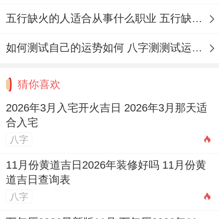
冲煞是选择吉日时需尤其注意的因素;它指当
五行缺火的人适合从事什么职业 五行缺火的人适合从事的职业有哪些
日与某些生肖相冲，说不定造成不利效应.正
如:
如何测试自己的运势如何 八字测测试运运程
择2026年3月1日冲生肖龙、属龙的人不宜在
猜你喜欢
这一天参与入宅活动。
2026年3月入宅开火吉日 2026年3月那天适
择2026年3月22日冲生肖牛，属牛的人应避
合入宅
开在这一天...
八字
规避冲煞的方法有选择与家庭成员生肖无冲
11月份黄道吉日2026年装修好吗 11月份黄
的日子，大概让相冲生肖的成员暂时不参与
道吉日查询表
重要仪式，还需注意当日的煞方（不利方
八字
位），避免从该方位进入新居.