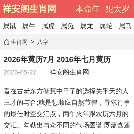
祥安阁生肖网
本命年
犯太岁
属鼠
属牛
属虎
属兔
属龙
属蛇
属马
>
生肖网
八字
2026年黄历7月 2016年七月黄历
2026-05-27
祥安阁生肖网
看在古老东方智慧中日子的选择关乎天的人
三才的与合;就是想顺应自然节律，寻求行事
的最佳时空交汇点，丙午火年跟农历六月的
交汇、勾勒出与众不同的气场图谱 既蕴含蓬