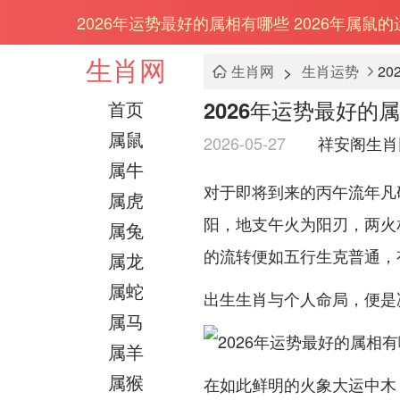
2026年运势最好的属相有哪些 2026年属鼠的
生肖网
>
生肖网
生肖运势
2
2026年运势最好的属
首页
属鼠
2026-05-27
祥安阁生肖
属牛
对于即将到来的丙午流年凡
属虎
阳，地支午火为阳刃，两火
属兔
的流转便如五行生克普通，
属龙
属蛇
出生生肖与个人命局，便是
属马
属羊
属猴
在如此鲜明的火象大运中木