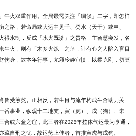
」午火双重作用。全局最需关注「调候」二字，即怎样
衡之路，若命局或大运中见壬、癸水（天干）或申、
火得水制，反成「水火既济」之贵格，主智慧突发，名
来生火，则有「木多火炽」之危，让有心之人陷入盲目
财伤身，故本年行事，尤须冷静审慎，以柔克刚，切莫
肖皆受煎熬。正相反，若生肖与流年构成生合助力关
一番事业，纵观十二地支，寅（虎）、戌（狗）、未
三合或六盒之谊，此三者在2026年整体气运最为亨通，
亦藏自刑之忧，故运势上佳者，首推寅虎与戌狗。