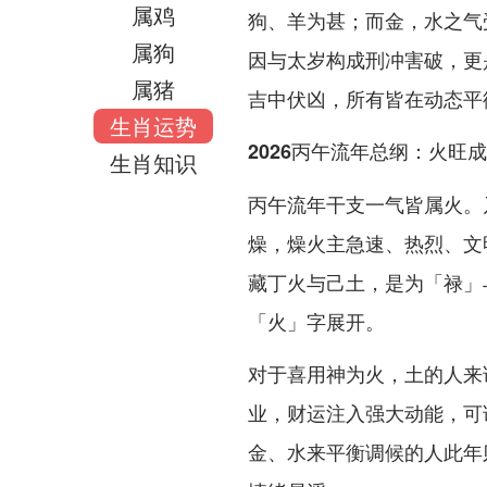
属鸡
狗、羊为甚；而金，水之气
属狗
因与太岁构成刑冲害破，更
属猪
吉中伏凶，所有皆在动态平
生肖运势
2026丙午流年总纲：火旺
生肖知识
丙午流年干支一气皆属火。
燥，燥火主急速、热烈、文
藏丁火与己土，是为「禄」
「火」字展开。
对于喜用神为火，土的人来
业，财运注入强大动能，可
金、水来平衡调候的人此年