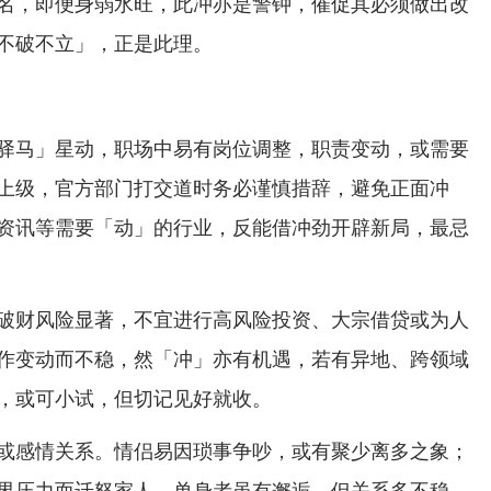
名，即便身弱水旺，此冲亦是警钟，催促其必须做出改
不破不立」，正是此理。
驿马」星动，职场中易有岗位调整，职责变动，或需要
上级，官方部门打交道时务必谨慎措辞，避免正面冲
资讯等需要「动」的行业，反能借冲劲开辟新局，最忌
破财风险显著，不宜进行高风险投资、大宗借贷或为人
作变动而不稳，然「冲」亦有机遇，若有异地、跨领域
，或可小试，但切记见好就收。
或感情关系。情侣易因琐事争吵，或有聚少离多之象；
界压力而迁怒家人，单身者虽有邂逅，但关系多不稳