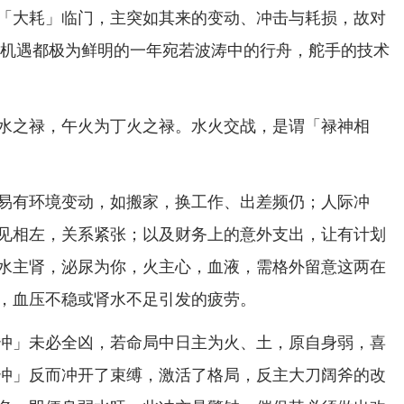
「大耗」临门，主突如其来的变动、冲击与耗损，故对
战与机遇都极为鲜明的一年宛若波涛中的行舟，舵手的技术
水之禄，午火为丁火之禄。水火交战，是谓「禄神相
易有环境变动，如搬家，换工作、出差频仍；人际冲
见相左，关系紧张；以及财务上的意外支出，让有计划
水主肾，泌尿为你，火主心，血液，需格外留意这两在
，血压不稳或肾水不足引发的疲劳。
冲」未必全凶，若命局中日主为火、土，原自身弱，喜
冲」反而冲开了束缚，激活了格局，反主大刀阔斧的改