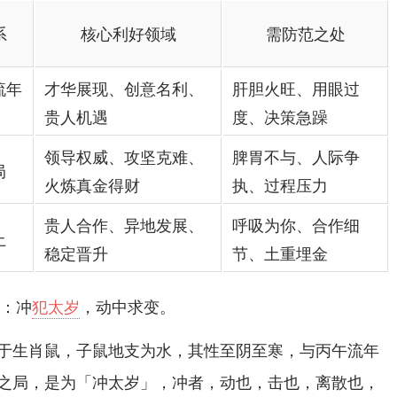
系
核心利好领域
需防范之处
流年
才华展现、创意名利、
肝胆火旺、用眼过
贵人机遇
度、决策急躁
领导权威、攻坚克难、
脾胃不与、人际争
局
火炼真金得财
执、过程压力
贵人合作、异地发展、
呼吸为你、合作细
土
稳定晋升
节、土重埋金
。
解：冲
犯太岁
，动中求变
于生肖鼠，子鼠地支为水，其性至阴至寒，与丙午流年
之局，是为「冲太岁」，冲者，动也，击也，离散也，