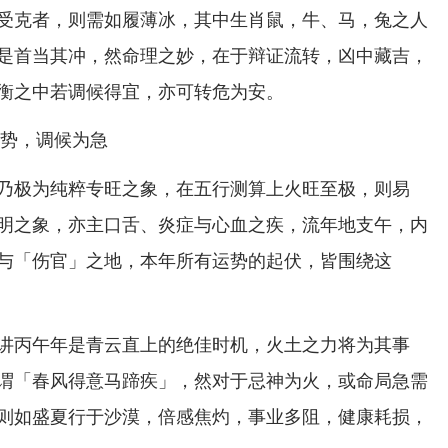
受克者，则需如履薄冰，其中生肖鼠，牛、马，兔之人
是首当其冲，然命理之妙，在于辩证流转，凶中藏吉，
衡之中若调候得宜，亦可转危为安。
成势，调候为急
乃极为纯粹专旺之象，在五行测算上火旺至极，则易
明之象，亦主口舌、炎症与心血之疾，流年地支午，内
与「伤官」之地，本年所有运势的起伏，皆围绕这
讲丙午年是青云直上的绝佳时机，火土之力将为其事
谓「春风得意马蹄疾」，然对于忌神为火，或命局急需
则如盛夏行于沙漠，倍感焦灼，事业多阻，健康耗损，