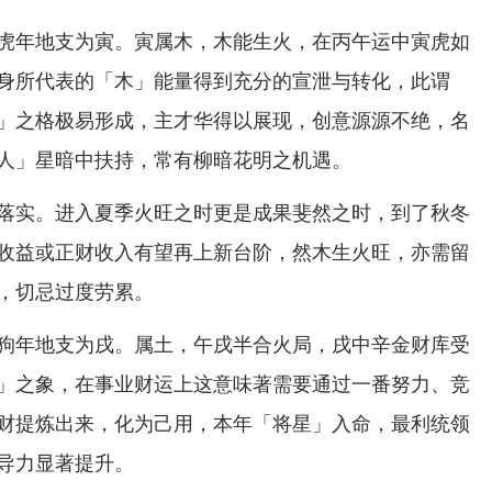
虎年地支为寅。寅属木，木能生火，在丙午运中寅虎如
身所代表的「木」能量得到充分的宣泄与转化，此谓
」之格极易形成，主才华得以展现，创意源源不绝，名
人」星暗中扶持，常有柳暗花明之机遇。
落实。进入夏季火旺之时更是成果斐然之时，到了秋冬
收益或正财收入有望再上新台阶，然木生火旺，亦需留
，切忌过度劳累。
狗年地支为戌。属土，午戌半合火局，戌中辛金财库受
」之象，在事业财运上这意味著需要通过一番努力、竞
财提炼出来，化为己用，本年「将星」入命，最利统领
导力显著提升。