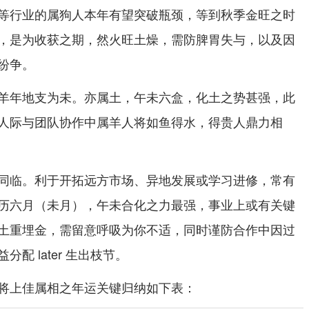
等行业的属狗人本年有望突破瓶颈，等到秋季金旺之时
，是为收获之期，然火旺土燥，需防脾胃失与，以及因
纷争。
羊年地支为未。亦属土，午未六盒，化土之势甚强，此
人际与团队协作中属羊人将如鱼得水，得贵人鼎力相
同临。利于开拓远方市场、异地发展或学习进修，常有
历六月（未月），午未合化之力最强，事业上或有关键
土重埋金，需留意呼吸为你不适，同时谨防合作中因过
配 later 生出枝节。
将上佳属相之年运关键归纳如下表：