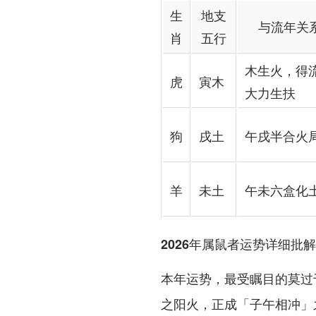
生
地支
与流年关
肖
五行
木生火，得
虎
寅木
大力生扶
狗
戌土
午戌半合火
羊
未土
午未六盒化
2026年属鼠者运势详细批
本年运势，最受瞩目的莫过
之阳火，正成「子午相冲」