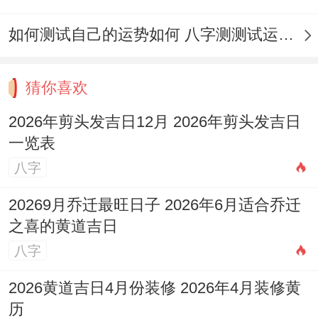
2026
冬
冲
星
纳财、进人
安
年12
月
兔
如何测试自己的运势如何 八字测测试运运程
期
口、栽种、
床、
月25
十
煞
五
扫舍、捕
开
日
七
东
猜你喜欢
捉、畋猎、
业、
2026年剪头发吉日12月 2026年剪头发吉日
结网
行
一览表
丧、
八字
出
火、
20269月乔迁最旺日子 2026年6月适合乔迁
之喜的黄道吉日
作
八字
灶、
安门
2026黄道吉日4月份装修 2026年4月装修黄
历