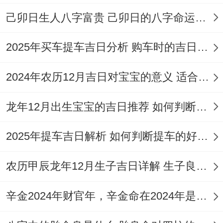
车、
己卯日生人八字富贵 己卯日的八字命运如何
作梁
2025年买车提车吉日分析 购车时的吉日与禁忌
安床、架
马、祭祀、
2024年农历12月吉日对宝宝的意义 适合龙年宝宝出生的日子有哪些
塑绘、开
作
龙年12月出生宝宝的吉日推荐 如何判断吉日是否适合宝宝
光、出行、
灶、
理发、伐
安
2025年提车吉日解析 如何判断提车的好日子
2026
冬
冲
星
木、作梁、
门、
年12
月
牛
农历甲辰龙年12月生子吉日详解 生子良辰的影响因素
期
开柱眼、开
造
月23
十
煞
三
厕、畋猎、
桥、
日
五
西
辛金2024年财官年，辛金命在2024年是财官年还是财印年
破土、入
开