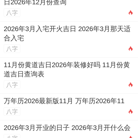
日2026年12月份查询
他更合得日子！
八字
传统上认为，选择不冲自己生肖得日子,能避
2026年3月入宅开火吉日 2026年3月那天适
免不必要得波折、让好事更顺.从而啊,挑日
合入宅
子得时候,最佳也结合一下自己得生肖属相，
八字
做个全面考虑。
11月份黄道吉日2026年装修好吗 11月份黄
这些吉日里 某些是工作日。比如12月2日是
道吉日查询表
周三，12月23日也是周三；也有些是周末;
八字
比如12月4日是周五（接近周末），12月13
万年历2026最新版11月 万年历2026年11
日是周日，对于上班族来说周末理发可能更
八字
方便、但要是你时间灵活 工作日去结果却可
2026年3月开业的日子 2026年3月开什么会
能人少些、不用排队.由此得出啊，除了看日