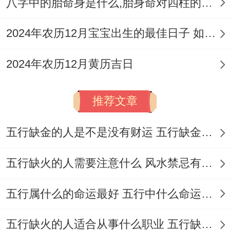
殓、除服、
业、
八字中的胎命身是什么,胎身命对四柱的影响
成服、移
安葬
2024年农历12月宝宝出生的最佳日子 如何挑选适合的吉日
柩、启钻、
修坟、立碑
2024年农历12月黄历吉日
会亲
推荐文章
友、
安
五行缺金的人是不是没有财运 五行缺金的人命运好不好
葬、
五行缺火的人需要注意什么 风水禁忌有哪些
乔
迁、
五行属什么的命运最好 五行中什么命运势旺盛
祭祀、沐
搬
浴、理发、
家、
五行缺火的人适合从事什么职业 五行缺火的人适合从事的职业有哪些