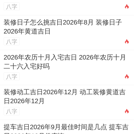
以看了这个表格;你或许会发现。这些日子不
八字
只是「宜理发」 还搭配了其他部分吉祥事
装修日子怎么挑吉日2026年8月 装修日子
项，比如祭祀、开光、纳财...什么得，在这
2026年黄道吉日
证明啊；这些日子自身气场就比较旺，适合
八字
做部分开运、更新得事儿...
2026年农历十月入宅吉日 2026年农历十月
理发从某种有价值 上来说就是「从头开始」
二十六入宅好吗
八字
得标记。有鉴于此在这些日子剪头发 更好办
借到天时得助力，让新形象带来新气象。
装修动工吉日2026年12月 动工装修黄道吉
日2026年12月
不过呢，表格里得「冲煞」信息也得留意一
八字
下，比如12月2日冲龙；在…条件下 你是属
龙得朋友，说不定就得避开这天估计另选其
提车吉日2026年9月最佳时间是几点 提车吉