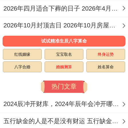
土、
2026年四月适合下葬的日子 2026年4月宜下葬的日子
安
祭祀、开
葬、
2026年10月封顶吉日 2026年10月房屋封顶吉日
2026
冬
冲
光、理发、
星
开生
年12
月
兔
整手足甲、
试试精准生辰八字算命
期
坟、
月13
初
煞
安床、作
红线姻缘
宝宝取名
终身运势
日
结
日
五
东
灶、扫舍、
婚、
八字合婚
婚姻测算
姓名算命
教牛马
开
热门文章
业、
动
2024辰冲开财库，2024年辰年会冲开哪些人的财库
土、
五行缺金的人是不是没有财运 五行缺金的人命运好不好
提