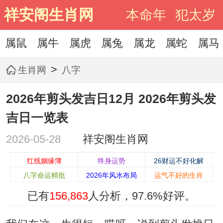
祥安阁生肖网
本命年
犯太岁
属鼠
属牛
属虎
属兔
属龙
属蛇
属马
>
生肖网
八字
2026年剪头发吉日12月 2026年剪头发
吉日一览表
2026-05-28
祥安阁生肖网
红线姻缘簿
终身运势
26财运不好化解
八字命运精批
2026年风水布局
运气不好的生肖
已有
156,863
人分析，
97.6%
好评。