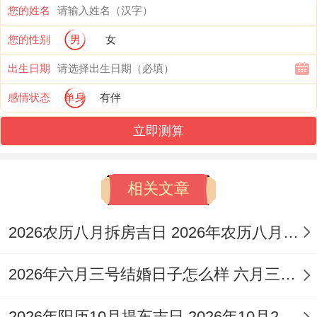
安葬
井、
您的姓名
开光
您的性别
男
女
结婚、造车
出生日期
器、出行、
感情状态
单身
有伴
会亲友、搬
立即测算
开
家、乔迁、
业、
装修、动
领
相关文章
土、雕刻、
证、
2026
十
冲
开光、安
2026农历八月拆房吉日 2026年农历八月拆房子日期
星
造
年12
月
马
香、出火、
期
庙、
2026年六月三号结婚日子怎么样 六月三号结婚好吗
月4
廿
煞
理发、会亲
五
安
日
六
南
友、盖屋、
2026年阳历10月提车吉日 2026年10月26日提车好吗