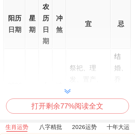
农
阳历
星
历
冲
宜
忌
日期
期
日
煞
期
结
祭祀、理
婚、
发、置产、
乔
2026
十
冲
星
塞穴、除
迁、
年12
月
龙
期
服、成服、
安
打开剩余77%阅读全文
月2
廿
煞
三
移柩、入
床、
日
四
北
殓、破土、
掘
生肖运势
八字精批
2026运势
十年大运