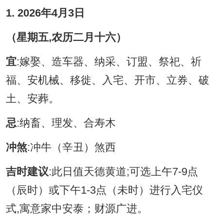
1. 2026年4月3日
（星期五,农历二月十六）
宜
:嫁娶、造车器、纳采、订盟、祭祀、祈
福、安机械、移徙、入宅、开市、立券、破
土、安葬。
忌
:纳畜、理发、合寿木
冲煞
:冲牛（辛丑）煞西
吉时建议
:此日值天德黄道;可选上午7-9点
（辰时）或下午1-3点（未时）进行入宅仪
式,寓意家中安泰；财源广进。