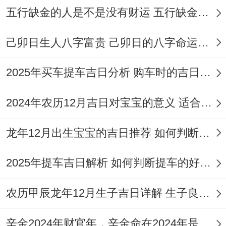
忌
：祭祀、入殓、安葬、探病
五行缺金的人是不是没有财运 五行缺金的人命运好不好
冲煞
：冲猴（戊申）煞北
己卯日生人八字富贵 己卯日的八字命运如何
吉时建议
:日值司命黄道，大吉！选择清晨5-
2025年买车提车吉日分析 购车时的吉日与禁忌
7点（卯时）开始搬家，或晚上7-9点（戌
时）举行温锅宴，全能招财纳福。
2024年农历12月吉日对宝宝的意义 适合龙年宝宝出生的日子有哪些
适合人群
:万事皆宜,是四月里的上佳选择 最
龙年12月出生宝宝的吉日推荐 如何判断吉日是否适合宝宝
适合希望搬家开业一并进行的家庭。属猴者
忌用。
2025年提车吉日解析 如何判断提车的好日子
日子特征
:此日位「开」日，标记开放、开
农历甲辰龙年12月生子吉日详解 生子良辰的影响因素
始，百事亨通！又逢黄道吉神「司命」当
值，大吉大利。
辛金2024年财官年，辛金命在2024年是财官年还是财印年