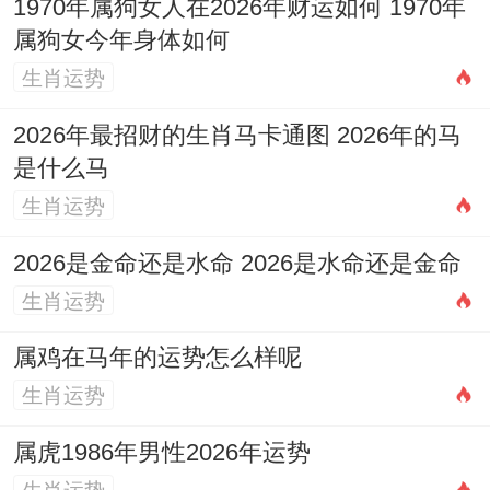
1970年属狗女人在2026年财运如何 1970年
作灶
属狗女今年身体如何
冲煞
：冲猪（癸亥）煞东
生肖运势
吉时建议
：日值明堂黄道，吉时多在上午。
2026年最招财的生肖马卡通图 2026年的马
选择7-9点（辰时）入门，11-13点（午时）
是什么马
安灶，可催旺家运...
生肖运势
适合人群
:适合需举行大型家庭聚会或暖房宴
2026是金命还是水命 2026是水命还是金命
生肖运势
的家庭 能增进亲友与睦.属猪者不宜。
日子特征
：此日位「除」日,寓意除旧布
属鸡在马年的运势怎么样呢
生肖运势
新，非常适合搬迁新居.明堂黄道，贵人扶
持,家业兴旺.
属虎1986年男性2026年运势