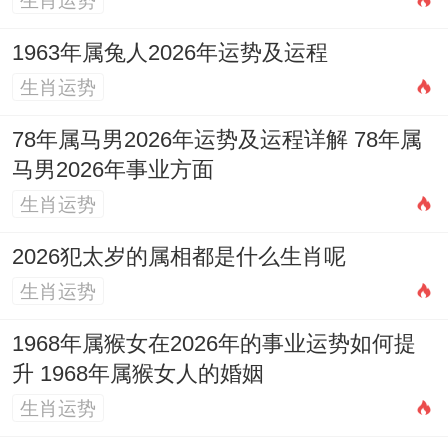
生肖运势
怎样挑选最适合的搬家吉日
1963年属兔人2026年运势及运程
选择一个搬家吉日并非简单地看黄历上会不
生肖运势
会写着「宜移徙」或「宜入宅」，它更像是
一门综合性的学问，需要结合多在领域 因素
78年属马男2026年运势及运程详解 78年属
进行考量,才能找到那个专属于你的「良辰吉
马男2026年事业方面
生肖运势
时」。
2026犯太岁的属相都是什么生肖呢
黄历宜忌是基础
！千万要选择明确标注「移
生肖运势
徙」、「入宅」位「宜」的日子 这是大前
提.要留意当天的其他禁忌事项，是否与你的
1968年属猴女在2026年的事业运势如何提
计划冲突。
升 1968年属猴女人的婚姻
生肖运势
避开生肖相冲
至关重要。日辰的地支会与不