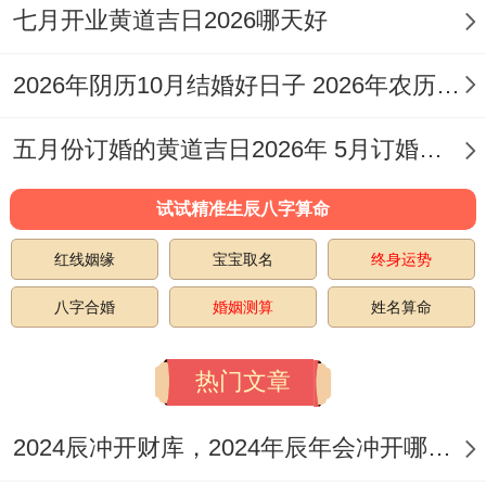
七月开业黄道吉日2026哪天好
适合人群
:非常适合注重安床还有祈求子嗣的
家庭，属兔之人需避开此日.
2026年阴历10月结婚好日子 2026年农历十月二十六结婚好吗
日子特征
:此日吉神相助，宜忌分明，格外
五月份订婚的黄道吉日2026年 5月订婚吉日2026年
利于「入宅」同「安床」这两项核心活动；
帮助新居气场快稳定。
试试精准生辰八字算命
4. 2026年4月10日
红线姻缘
宝宝取名
终身运势
（星期五,农历二月廿三）
八字合婚
婚姻测算
姓名算命
宜
:嫁娶、祈福、求嗣、开光、出行、解除、
热门文章
拆卸、出火、开市、立券、交易、入宅、移
徙、安床、动土、破土、谢土。
2024辰冲开财库，2024年辰年会冲开哪些人的财库