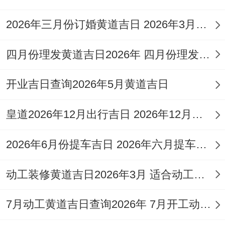
（星期日,农历二月十八）
2026年三月份订婚黄道吉日 2026年3月哪天订婚好
宜
：祭祀、祈福、求嗣、开光、解除、出
四月份理发黄道吉日2026年 四月份理发黄道吉日查询
火、拆卸、入宅、安床、修造、安门、纳
畜、启钻、安葬。
开业吉日查询2026年5月黄道吉日
忌
：动土、破土、纳财、掘井、挂匾、开
皇道2026年12月出行吉日 2026年12月出行的黄道吉日
市、伐木、交易。
2026年6月份提车吉日 2026年六月提车黄道吉日
冲煞
：冲兔（癸卯）煞东
吉时建议
:上午9-11点（巳时）进行安床仪
动工装修黄道吉日2026年3月 适合动工装修的好日子2026年6月
式，下午3-5点（申时）入宅，寓意子孙兴
7月动工黄道吉日查询2026年 7月开工动土黄道吉日查询
旺，家宅平安。