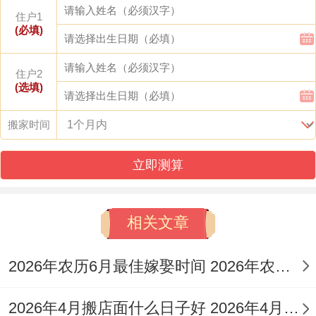
住户1
冲煞
:冲虎（壬寅）煞南
(必填)
吉时建议
:虽位白虎黑道日，但日辰指数高。
住户2
选择中午11点-下午1点（午时）进行关键步
(选填)
骤，可借阳气旺盛化解。
搬家时间
适合人群
：适合需共同进交盒屋修缮或动土
立即测算
的家庭;属虎者不宜在此日搬家。
日子特征
：此日「执」星当值，有执行、掌
相关文章
管之象，适合决定性的行动...但需注意避开
煞南的方位.
2026年农历6月最佳嫁娶时间 2026年农历6月26结婚好不好
3. 2026年4月5日
2026年4月搬店面什么日子好 2026年4月搬迁吉祥日