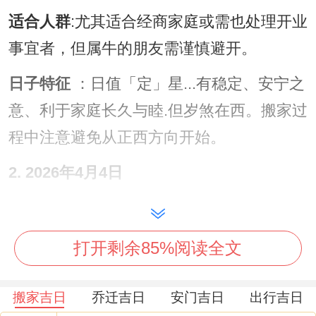
适合人群
:尤其适合经商家庭或需也处理开业
事宜者，但属牛的朋友需谨慎避开。
日子特征
：日值「定」星...有稳定、安宁之
意、利于家庭长久与睦.但岁煞在西。搬家过
程中注意避免从正西方向开始。
2. 2026年4月4日
（星期六，农历二月十七）
宜
:祈福、斋醮、出行、移徙、入宅、修造、
打开剩余85%阅读全文
动土、破土、安葬。
搬家吉日
乔迁吉日
安门吉日
出行吉日
忌
:纳采、开光、安床、嫁娶、开市