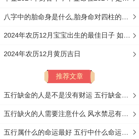
5. 2026年4月23日
八字中的胎命身是什么,胎身命对四柱的影响
（星期四，农历三月初七）
2024年农历12月宝宝出生的最佳日子 如何挑选适合的吉日
宜
：祭祀、出行、修造、动土、合帐、造畜
2024年农历12月黄历吉日
稠、安床、移徙、入殓、移柩、破土、启
钻、安葬、开生坟、合寿木、补垣、塞穴。
推荐文章
忌
：入宅、作灶、理发、开光、安门
五行缺金的人是不是没有财运 五行缺金的人命运好不好
冲煞
：冲鸡（辛酉）煞西
五行缺火的人需要注意什么 风水禁忌有哪些
重要提示
:此日黄历「宜」中虽有「移徙」、
但「忌」中明确列出了「入宅」，传统上
五行属什么的命运最好 五行中什么命运势旺盛
「移徙」指旧房内部的移动，「入宅」指迁