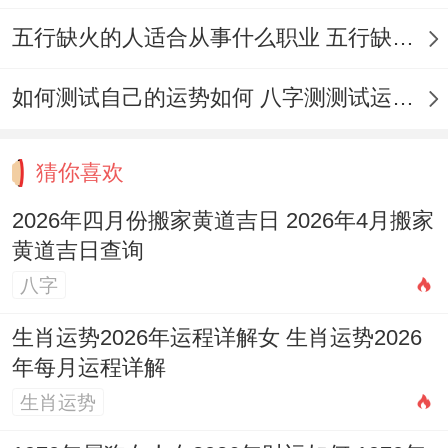
入新居，
此日并不适合以...的身份搬迁新居
五行缺火的人适合从事什么职业 五行缺火的人适合从事的职业有哪些
的吉日
;最不宜举行入宅仪式，属鸡的朋友更
如何测试自己的运势如何 八字测测试运运程
应避开。
6. 2026年4月25日
猜你喜欢
（星期六，农历三月初九）
2026年四月份搬家黄道吉日 2026年4月搬家
黄道吉日查询
宜
:嫁娶、祭祀、祈福、求嗣、斋醮、开光、
八字
出火、移徙、入宅、竖柱、上梁、会亲友、
盖屋、起基、治病、安门、造车器、掘井、
生肖运势2026年运程详解女 生肖运势2026
年每月运程详解
开池。
生肖运势
忌
:纳采、出行、修坟、安葬、开市、立券、