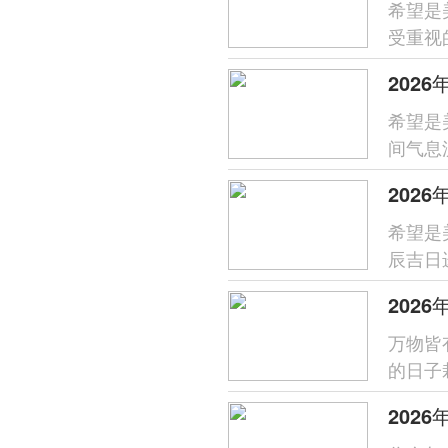
希望是
受重视
日期，
202
希望是
间气息
仅能顺
希望是
辰吉日
新居生
202
万物皆
的日子
月正值
202