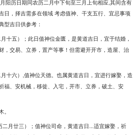
4月阳历日期同农历二月中下旬至三月上旬相应,其间含有
吉日，择吉需多在领域 考虑值神、干支五行、宜忌事项
典型吉日供参考：
；此日值神位金匮，是黄道吉日，宜于结婚，
二月十五）
财，交易、立券，置产等事！但需避开开市，造屋、治
,值神位天德。也属黄道吉日，宜进行嫁娶，造
二月十六）
祈福、安机械，移徙、入宅，开市、立券，破土、安
木。
；值神位司命，黄道吉日...适宜嫁娶，祈
历二月廿三）