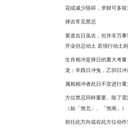
花或减少阻碍，求财可多留
择吉常见禁忌
黄道吉日虽吉，但并非万事
开业但忌动土 若强行动土
是择日的重大考量
生肖相冲
龙；辛酉日冲兔，乙卯日冲
属相相冲者此日不宜进行重
同样重要。除了需
方位禁忌
（如「煞北」、「煞南」）
前往此方向或在此方位动作