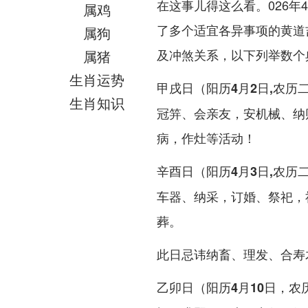
在这事儿得这么看。026年
属鸡
了多个适宜各异事项的黄道
属狗
及冲煞关系，以下列举数个
属猪
生肖运势
甲戌日（阳历4月2日,农历
生肖知识
冠笄、会亲友，安机械、纳
病，作灶等活动！
辛酉日（阳历4月3日,农历
车器、纳采，订婚、祭祀，
葬。
此日忌讳纳畜、理发、合寿
乙卯日（阳历4月10日，农