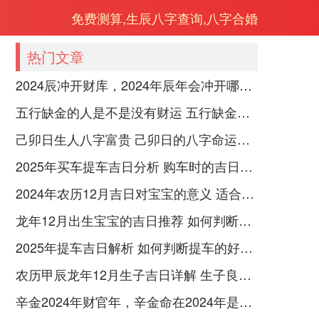
免费测算,生辰八字查询,八字合婚
热门文章
2024辰冲开财库，2024年辰年会冲开哪些人的财库
五行缺金的人是不是没有财运 五行缺金的人命运好不好
己卯日生人八字富贵 己卯日的八字命运如何
2025年买车提车吉日分析 购车时的吉日与禁忌
2024年农历12月吉日对宝宝的意义 适合龙年宝宝出生的日子有哪些
龙年12月出生宝宝的吉日推荐 如何判断吉日是否适合宝宝
2025年提车吉日解析 如何判断提车的好日子
农历甲辰龙年12月生子吉日详解 生子良辰的影响因素
辛金2024年财官年，辛金命在2024年是财官年还是财印年