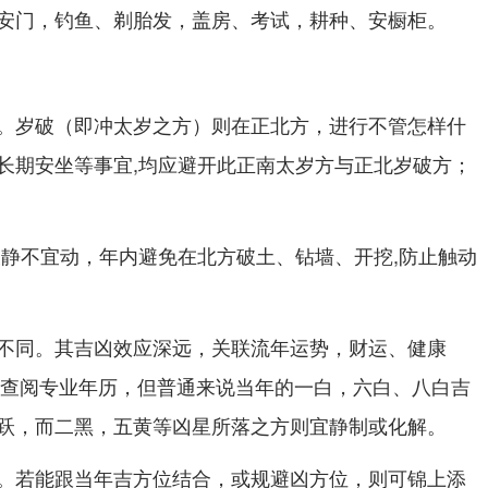
安门，钓鱼、剃胎发，盖房、考试，耕种、安橱柜。
。岁破（即冲太岁之方）则在正北方，进行不管怎样什
长期安坐等事宜,均应避开此正南太岁方与正北岁破方；
宜静不宜动，年内避免在北方破土、钻墙、开挖,防止触动
不同。其吉凶效应深远，关联流年运势，财运、健康
局需查阅专业年历，但普通来说当年的一白，六白、八白吉
跃，而二黑，五黄等凶星所落之方则宜静制或化解。
。若能跟当年吉方位结合，或规避凶方位，则可锦上添