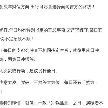
意流年财位方向,出行可尽量选择面向吉方的路线！
皆宜.每日均有特别指定的宜忌事项,需严谨遵守.某日宜
则说不定招致不顺！
！每日的支都会冲克不相同指定生肖，就像甲戌日冲
鸡，丙寅日冲猴等。
大决策或行动，建议另择他日。
注意太岁、岁破、三煞等大方位，每日还有「煞方」
！
需特别谨慎，就像…一致「冲猴煞北」之日，属猴者不