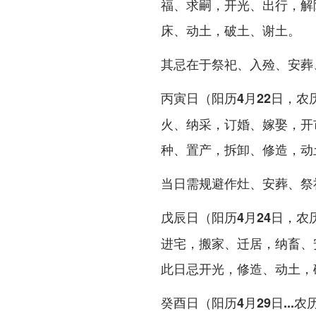
福、求嗣，开光、出行，解
床、动土，破土、谢土。
其忌在于祭祀、入殓、安葬
丙寅日（阳历4月22日，农
火、纳采，订婚、嫁娶，开
种、置产，拆卸、修造，动
当日需规避作灶、安葬、祭祀
戊辰日（阳历4月24日，农
进宅，搬家、迁居，纳畜、
此日忌开光，修造、动土，
癸酉日（阳历4月29日...