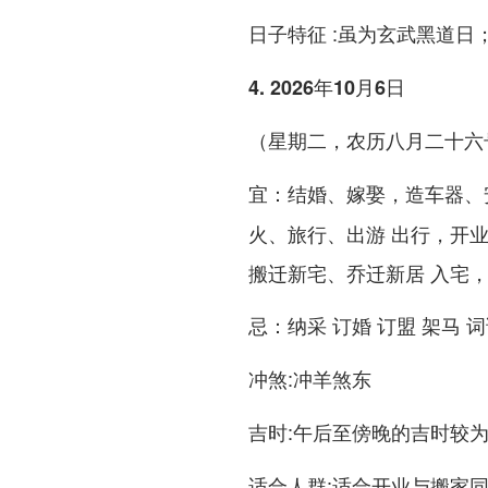
:虽为玄武黑道日
日子特征
4. 2026年10月6日
（星期二，农历八月二十六
：结婚、嫁娶，造车器、
宜
火、旅行、出游 出行，开
搬迁新宅、乔迁新居 入宅
：纳采 订婚 订盟 架马 词
忌
:冲羊煞东
冲煞
:午后至傍晚的吉时较为
吉时
:适合开业与搬家
适合人群