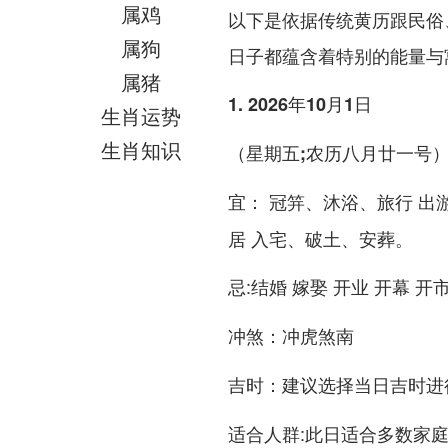
属鸡
以下是依据传统黄历跟民俗、
属狗
日子都蕴含着特别的能量与
属猪
1. 2026年10月1日
生肖运势
生肖知识
（星期五;农历八月廿一号
： 冠笄、沐浴、旅行 出
宜
居 入宅、破土、安葬。
:结婚 嫁娶 开业 开幕 开
忌
：冲虎煞南
冲煞
：建议选择当日吉时进
吉时
:此日适合多数家
适合人群