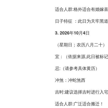
:格外适合有婚嫁
适合人群
：此日为天牢黑道
日子特征
3. 2026年10月4日
（星期日；农历八月二十）
：（依据来源,此日被标
宜
:（请参考具体黄历）
忌
：冲蛇煞西
冲煞
:建议选择吉时进行入
吉时
:广泛适合搬迁！
适合人群