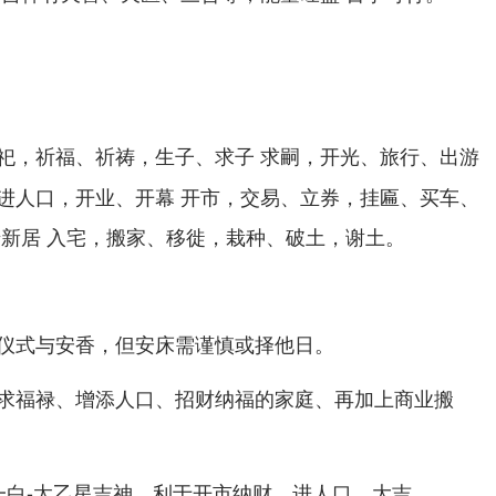
祀，祈福、祈祷，生子、求子 求嗣，开光、旅行、出游
进人口，开业、开幕 开市，交易、立券，挂匾、买车、
迁新居 入宅，搬家、移徙，栽种、破土，谢土。
仪式与安香，但安床需谨慎或择他日。
求福禄、增添人口、招财纳福的家庭、再加上商业搬
一白-太乙星吉神，利于开市纳财、进人口，大吉。