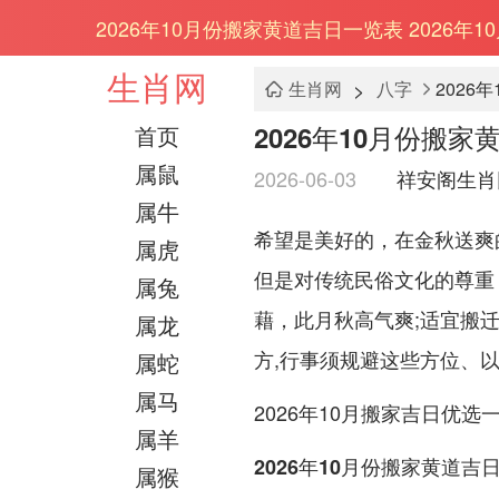
2026年10月份搬家黄道吉日一览表 2026年1
生肖网
>
生肖网
八字
2026
2026年10月份搬家
首页
属鼠
2026-06-03
祥安阁生肖
属牛
希望是美好的，在金秋送爽
属虎
但是对传统民俗文化的尊重
属兔
藉，此月秋高气爽;适宜搬
属龙
方,行事须规避这些方位、
属蛇
属马
2026年10月搬家吉日优选
属羊
2026年10月份搬家黄道吉
属猴