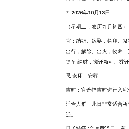
7. 2026年10月13日
（星期二，农历九月初四）
：结婚、嫁娶，祭拜、祭
宜
出行，解除、出火，收养、
提车 纳财，搬迁新宅、乔
:安床、安葬
忌
：宜选择吉时进行入宅
吉时
：此日非常适合祈
适合人群
迁。
:金匮黄道日，有
日子特征