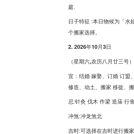
庭.
:本日物候为「水
日子特征
个搬家选择。
2. 2026年10月3日
（星期六,农历八月廿三号
：结婚 嫁娶、订婚 订盟
宜
修造、动土、搬家 移徙、搬
:针灸 伐木 作梁 造庙 行
忌
:冲龙煞北
冲煞
:可选择在吉时进行搬家
吉时