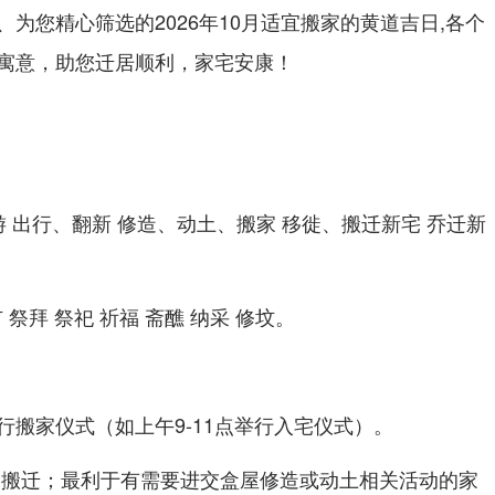
为您精心筛选的2026年10月适宜搬家的黄道吉日,各个
寓意，助您迁居顺利，家宅安康！
）
游 出行、翻新 修造、动土、搬家 移徙、搬迁新宅 乔迁新
市 祭拜 祭祀 祈福 斋醮 纳采 修坟。
行搬家仪式（如上午9-11点举行入宅仪式）。
庭搬迁；最利于有需要进交盒屋修造或动土相关活动的家