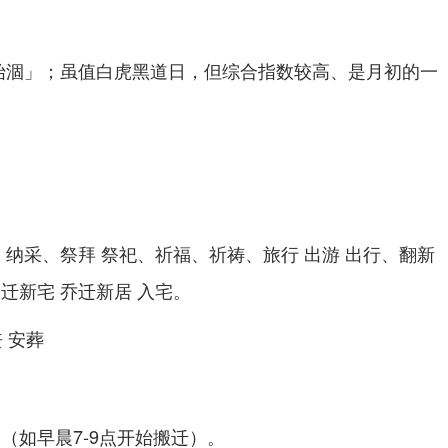
始涸」；虽值白虎黑道日，但综合指数较高、是月初的一
）
、纳采、祭拜 祭祀、祈福、祈祷、旅行 出游 出行、翻新
迁新宅 乔迁新居 入宅。
丧 安葬
（如早晨7-9点开始搬迁）。