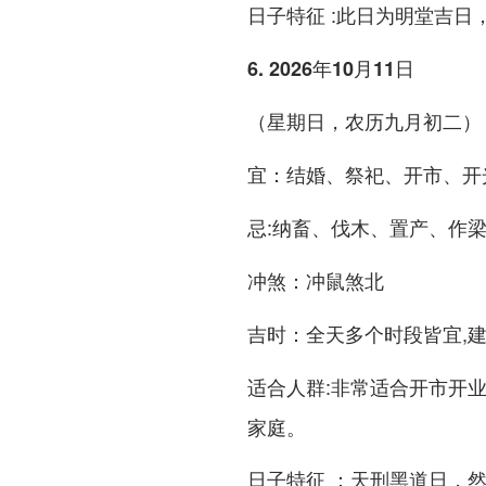
:此日为明堂吉日
日子特征
6. 2026年10月11日
（星期日，农历九月初二）
：结婚、祭祀、开市、开
宜
:纳畜、伐木、置产、作
忌
：冲鼠煞北
冲煞
：全天多个时段皆宜,
吉时
:非常适合开市开
适合人群
家庭。
：天刑黑道日，然
日子特征