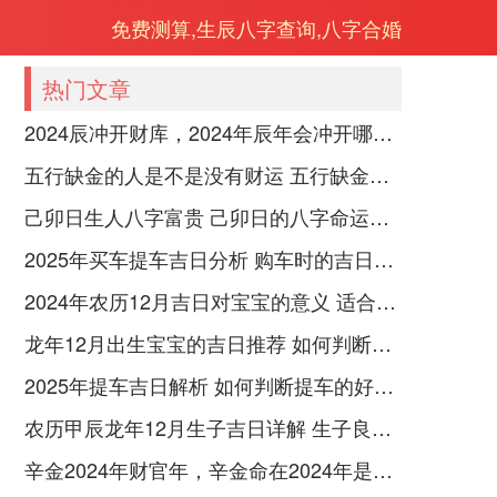
免费测算,生辰八字查询,八字合婚
热门文章
2024辰冲开财库，2024年辰年会冲开哪些人的财库
五行缺金的人是不是没有财运 五行缺金的人命运好不好
己卯日生人八字富贵 己卯日的八字命运如何
2025年买车提车吉日分析 购车时的吉日与禁忌
2024年农历12月吉日对宝宝的意义 适合龙年宝宝出生的日子有哪些
龙年12月出生宝宝的吉日推荐 如何判断吉日是否适合宝宝
2025年提车吉日解析 如何判断提车的好日子
农历甲辰龙年12月生子吉日详解 生子良辰的影响因素
辛金2024年财官年，辛金命在2024年是财官年还是财印年