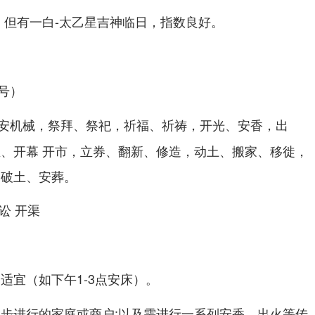
；但有一白-太乙星吉神临日，指数良好。
号）
安机械，祭拜、祭祀，祈福、祈祷，开光、安香，出
业、开幕 开市，立券、翻新、修造，动土、搬家、移徙，
，破土、安葬。
讼 开渠
适宜（如下午1-3点安床）。
同步进行的家庭或商户;以及需进行一系列安香、出火等传