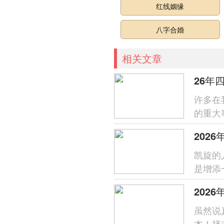
红线姻缘
八字合婚
相关文章
26年
许多在
的重大
光…也
202
凯旋的
是增添
吉日进
202
虽然说
本！择