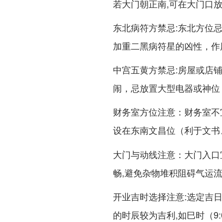
若大门朝正南,可在大门口
:
东北病符方禁忌
东北方位
加重二黑病符星的凶性，作
:房屋或店
中宫五黄方禁忌
闹，忌放置大型电器或神位
：财务室不
财务室方位注意
设在
（利于文书
东南文昌位
：大门入口
大门与动线注意
畅,避免杂物堆积阻碍气运
:选定吉
开业吉时选择注意
的时辰较为吉利,如巳时（9:0