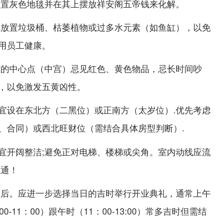
放置灰色地毯并在其上摆放祥安阁五帝钱来化解。
忌放置垃圾桶、枯萎植物或过多水元素（如鱼缸），以免
用员工健康。
铺的
（中宫）忌见红色、黄色物品，忌长时间吵
中心点
，以免激发五黄凶性。
宜设在东北方（二黑位）或正南方（太岁位）.优先考虑
、合同）或
（需结合具体房型判断）.
西北旺财位
宜开阔整洁;避免正对电梯、楼梯或尖角。室内动线应流
流通！
日后。应进一步选择当日的吉时举行开业典礼，通常上午
0-11：00）跟午时（11：00-13:00）常多吉时但需结