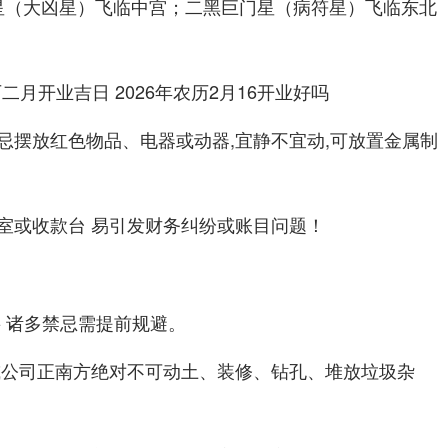
（大凶星）飞临中宫；
（病符星）飞临东北
星
二黑巨门星
忌摆放红色物品、电器或动器,宜静不宜动,可放置金属制
室或收款台 易引发财务纠纷或账目问题！
 诸多禁忌需提前规避。
或公司
绝对不可动土、装修、钻孔、堆放垃圾杂
正南方