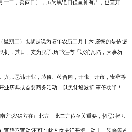
历正月十二，癸酉日），虽为黑道日但星神有吉，也宜开
4日（星期二）也就是说为该年农历二月十六.遗憾的是依据
良机，其日干支为戊子.历书注有「冰消瓦陷，大事勿
。尤其忌讳开业，装修、签合同，开张、开市，安葬等
开业庆典或首要商务活动，以免徒增波折,事倍功半！
;岁破方在
，此二方位至关重要，切忌冲犯。
南方
正北方
）宜静不宜动;不可在此方位进行开挖、动土、装修等剧