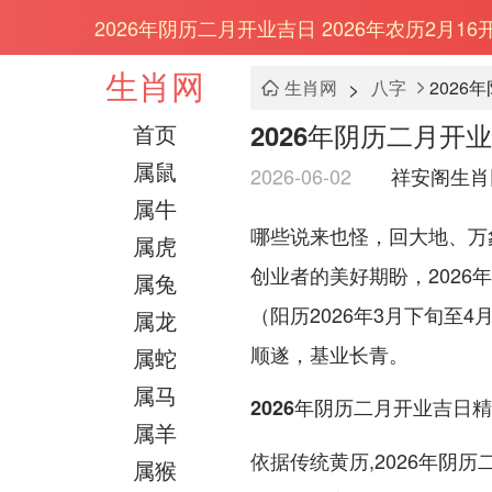
2026年阴历二月开业吉日 2026年农历2月1
生肖网
>
生肖网
八字
2026
2026年阴历二月开业
首页
属鼠
2026-06-02
祥安阁生肖
属牛
哪些说来也怪，回大地、万
属虎
创业者的美好期盼，202
属兔
（阳历2026年3月下旬至
属龙
顺遂，基业长青。
属蛇
属马
2026年阴历二月开业吉日
属羊
依据传统黄历,2026年阴历
属猴