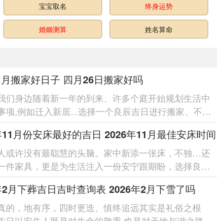
宝宝取名
终身运势
婚姻测算
姓名算命
四月搬家好日子 四月26日搬家好吗
我们身边随着新一年的到来、许多个庭开始规划生活中
事项,例如迁入新居...选择一个良辰吉日进行搬家、不
是传统文化的传承...
6年11月份安床最好的吉日 2026年11月最佳安床时间
人或许没有最聪慧的头脑。家中新添一张床，不独…还
一件家具，更是为生活注入一份安宁跟期盼，选择良辰
行安床，是传承已久的家居...
6年2月下葬吉日吉时查询表 2026年2月下雪了吗
真的，地有序，四时更迭、慎终追远其实是礼俗之根
吉日以安先人既是对生命的敬重,也是对天地与谐之路的