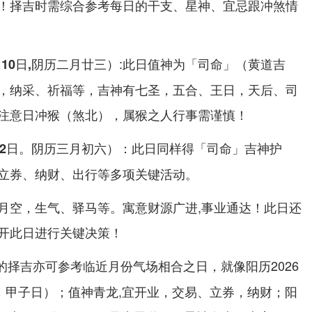
！择吉时需综合参考每日的干支、星神、宜忌跟冲煞情
:此日值神为「司命」（黄道吉
月10日,阴历二月廿三）
，纳采、祈福等，吉神有七圣，五合、王日，天后、司
注意日冲猴（煞北），属猴之人行事需谨慎！
：此日同样得「司命」吉神护
月22日。阴历三月初六）
立券、纳财、出行等多项关键活动。
月空，生气、驿马等。寓意财源广进,事业通达！此日还
开此日进行关键决策！
的择吉亦可参考临近月份气场相合之日，就像阳历2026
三，甲子日）；值神青龙,宜开业，交易、立券，纳财；阳