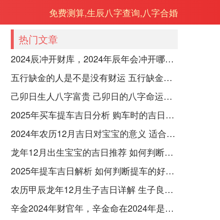
免费测算,生辰八字查询,八字合婚
热门文章
2024辰冲开财库，2024年辰年会冲开哪些人的财库
五行缺金的人是不是没有财运 五行缺金的人命运好不好
己卯日生人八字富贵 己卯日的八字命运如何
2025年买车提车吉日分析 购车时的吉日与禁忌
2024年农历12月吉日对宝宝的意义 适合龙年宝宝出生的日子有哪些
龙年12月出生宝宝的吉日推荐 如何判断吉日是否适合宝宝
2025年提车吉日解析 如何判断提车的好日子
农历甲辰龙年12月生子吉日详解 生子良辰的影响因素
辛金2024年财官年，辛金命在2024年是财官年还是财印年