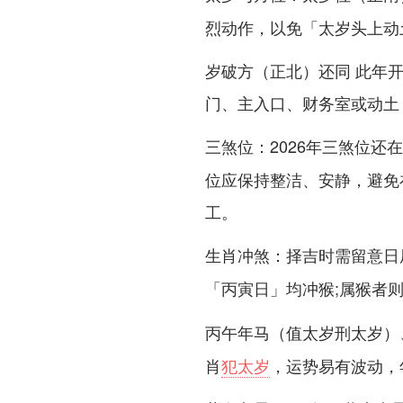
烈动作，以免「太岁头上动土
岁破方（正北）还同 此年
门、主入口、财务室或动土
：2026年三煞位还在
三煞位
位应保持整洁、安静，避免
工。
：择吉时需留意日
生肖冲煞
「丙寅日」均冲
;属猴者则
猴
丙午年
马（值太岁刑太岁）
肖
犯太岁
，运势易有波动，