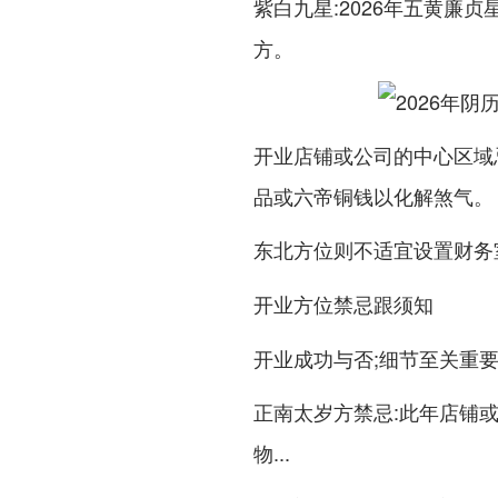
:2026年
紫白九星
五黄廉贞
方。
开业店铺或公司的
中心区域
品或六帝铜钱以化解煞气。
则不适宜设置财务
东北方位
开业方位禁忌跟须知
开业成功与否;细节至关重要
:此年店铺
正南太岁方禁忌
物...