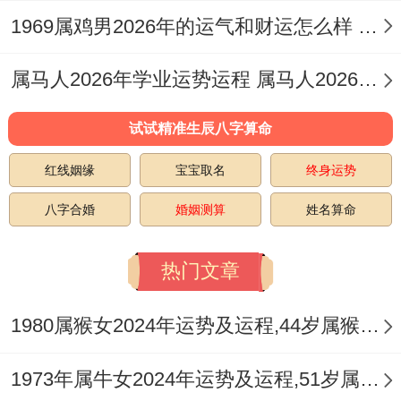
乐、土木工程，房地产咨询、品牌策划等，
1969属鸡男2026年的运气和财运怎么样 1969年2月12日属鸡男运程
丙火正官利于打造阳光正面的企业形象，己
属马人2026年学业运势运程 属马人2026年运势运程
土偏印利于钻研核心技术或建立独特文化体
系，在这些领域创业，更容易获得官方认可
试试精准生辰八字算命
与社会声誉。
红线姻缘
宝宝取名
终身运势
2.规避金水过重行业
八字合婚
婚姻测算
姓名算命
鉴于流年对金水的消耗与克制。传统金融，
热门文章
金属制造、机械加工，航运贸易、水产冷链
等五行属金水的行业，在2026年可能面临较
1980属猴女2024年运势及运程,44岁属猴人2024全年每月运势女性如何
大的政策调控或市场波动，进入门槛与风险
1973年属牛女2024年运势及运程,51岁属牛人2024全年每月运势女性如何
系数增高，若非有极强的条件、与独特模