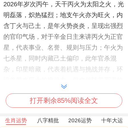
2026年岁次丙午，天干丙火为太阳之火，光
明磊落，炽热猛烈；地支午火亦为旺火，内
含丁火与己土，是年火势炎炎，呈现出强烈
的官印气场，对于辛金日主来讲丙火为正官
星，代表事业、名誉、规则与压力；午火为
七杀星，同时内藏己土偏印，此年官杀混
杂，印星暗藏，代表着机遇与挑战并存，环
境将带来巨大的推动力，但也伴随着严谨的
考验与激烈的竞争。
打开剩余85%阅读全文
二、流年干支对命局的具体作用
1.官杀克身与印星转化
生肖运势
八字精批
2026运势
十年大运