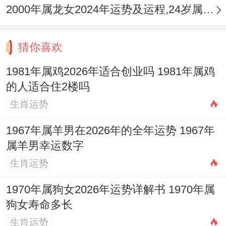
2000年属龙女2024年运势及运程,24岁属龙人2024全年每月运势女性如何
恐身心俱疲，反不如守成待时。
2.大运流年的综合参详
猜你喜欢
最终决策必须结合当前所行大运。若正行
1981年属鸡2026年适合创业吗 1981年属鸡
水、木、土旺之大运，则可有效引通流年火
的人适合住2楼吗
生肖运势
气，成了「身旺任官杀」「财官印相生」的
佳局，创业可成，若行金旺之大运，则加剧
1967年属羊男在2026年的全年运势 1967年
比劫争财，再逢火年克身，多为劳碌争斗，
属羊男幸运数字
收获有限，务必审视自身完整的八字命盘与
生肖运势
大运走向，不可仅凭生肖与流年一概而论。
1970年属狗女2026年运势详解书 1970年属
狗女寿命多长
六、创业过程中的步骤建议
生肖运势