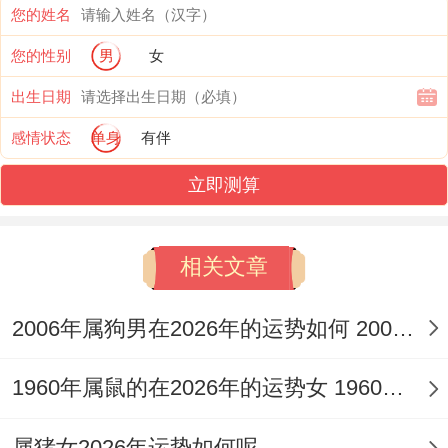
您的姓名
丙午双火对辛酉双金构成强势的「官杀克
您的性别
男
女
身」格局。这预示着外部环境将施加巨大压
力，可能是新的行业法规、强劲的竞争对手
出生日期
或高难度的目标任务，午中己土偏印悄然透
感情状态
单身
有伴
出，成了「杀印相生」的转化路径，凭借专
立即测算
业知识的积累、贵人的暗中扶助或政策的倾
斜，能将压力转化为权威与实权，此年行事
相关文章
需格外注重合规性，不可冒进。
2006年属狗男在2026年的运势如何 2006年属狗男的学业运
2.比劫争财与机遇抢夺
辛金坐酉金为根，流年虽克，但根基未动，
1960年属鼠的在2026年的运势女 1960年属鼠的是什么命金木水火土
自身能量依然强劲，但火旺之年火克金亦为
属猪女2026年运势如何呢