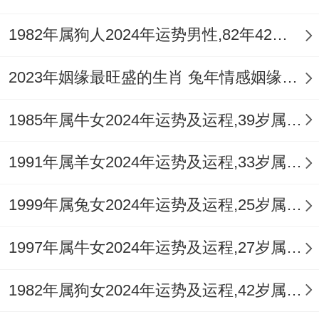
佩戴
祥安阁龙雀祥云
吊坠，借助朱雀与神龙
1982年属狗人2024年运势男性,82年42岁属狗男2024年每月运程怎么样
之力，提升贵人运与化解是非，令事业腾飞
之路更为平稳。
2023年姻缘最旺盛的生肖 兔年情感姻缘运比较旺的属相
五、命局喜用神与最终决策
1985年属牛女2024年运势及运程,39岁属牛人2024全年每月运势女性如何
1.调候用神的关键性
1991年属羊女2024年运势及运程,33岁属羊人2024全年每月运势女性如何
1981辛酉鸡年生人生于秋月金旺身强。普遍
1999年属兔女2024年运势及运程,25岁属兔人2024全年每月运势女性如何
以水、木、火为喜用，2026年丙午，火势猛
烈，对于命局喜火调候的属鸡人来讲乃是烈
1997年属牛女2024年运势及运程,27岁属牛人2024全年每月运势女性如何
火炼真金，大有作为之年创业成功几率极
高，但对于命局忌火，原本火已过旺者，此
1982年属狗女2024年运势及运程,42岁属狗人2024全年每月运势女性如何
年则是压力倍增，犹如身处熔炉，强行创业