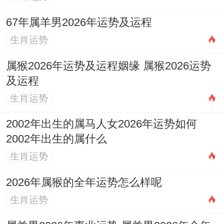
1.借势官印，规范运营
67年属羊男2026年运势及运程
凭借流年「官印」气场。创业之初就应高度
生肖运势
重视企业合规性与社会责任，建立完善的管
属猴2026年运势及运程姻缘 属猴2026运势
理制度与企业文化（印），积极争取官方资
及运程
质、专利认证或与国有背景机构合作，将
生肖运势
「官杀」压力转化为官方背书与品牌公信
2002年出生的属马人女2026年运势如何
力，法律顾问与财务规范是此年创业的护身
2002年出生的属什么
符。
生肖运势
2.以智取胜，规避争锋
2026年属猴的全年运势怎么样呢
面对「比劫争财」的运势。不可盲目依靠价
生肖运势
格战或资本蛮力扩张，应凭借「偏印」之