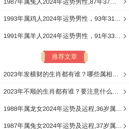
1987年属兔人2024年运势男性,87年37岁属兔男2024年每月运程怎么样
稳固，这些时段启动，能借得流月之势，缓
冲年运压力。
1993年属鸡人2024年运势男性，93年31岁属鸡男2024年每月运程怎么样
2.凶星扰动与风险防范
1991年属羊人2024年运势男性，91年33岁属羊男2024年每月运程怎么样
同时需警惕「羊刃」「伏尸」等凶星的作
推荐文章
用。主刀光剑影、健康损耗与突发是非，这
代表着创业过程中需注意法律文书安全、生
2023年发横财的生肖都有谁？哪些属相财运旺盛？
产安全，避免与合作伙伴或下属发生剧烈冲
突。
2023年不顺的生肖都有谁？要注意什么呢？
重要合同签订、重大投资决策。应避开农历
1988年属龙女2024年运势及运程,36岁属龙人2024全年每月运势女性如何
五月（甲午）、十一月（庚子）等冲克严重
的月份，为增强整体运势的稳定性，可考虑
1987年属兔女2024年运势及运程,37岁属兔人2024全年每月运势女性如何