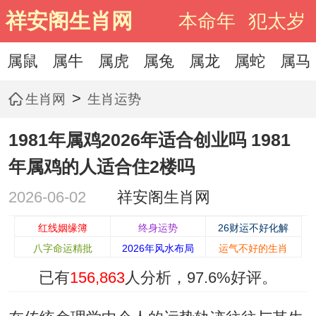
祥安阁生肖网
本命年
犯太岁
属鼠
属牛
属虎
属兔
属龙
属蛇
属马
>
生肖网
生肖运势
1981年属鸡2026年适合创业吗 1981
年属鸡的人适合住2楼吗
2026-06-02
祥安阁生肖网
红线姻缘簿
终身运势
26财运不好化解
八字命运精批
2026年风水布局
运气不好的生肖
已有
156,863
人分析，
97.6%
好评。