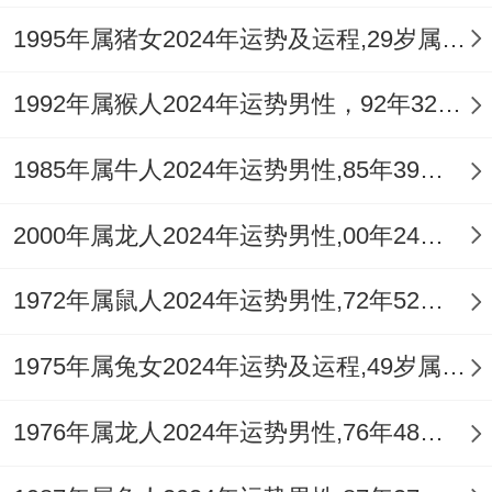
式，属鸡者今年应谨慎进入，若命局自身极
1995年属猪女2024年运势及运程,29岁属猪人2024全年每月运势女性如何
度喜用水，则需另当别论，但整体仍需稳扎
稳打。
1992年属猴人2024年运势男性，92年32岁属猴男2024年每月运程怎么样
四、流年神煞与创业时机点
1985年属牛人2024年运势男性,85年39岁属牛男2024年每月运程怎么样
1.吉星照临与助力
2000年属龙人2024年运势男性,00年24岁属龙男2024年每月运程怎么样
虽官杀压身，但流年亦有吉星闪烁，如「天
1972年属鼠人2024年运势男性,72年52岁属鼠男2024年每月运程怎么样
德」「福星」等，能化解部分戾气，带来意
想不到的机缘与贵人，创业启动的时间点，
1975年属兔女2024年运势及运程,49岁属兔人2024全年每月运势女性如何
可优选农历正月（庚寅）、二月（辛卯），
木旺生火，官星有源；或农历六月（乙
1976年属龙人2024年运势男性,76年48岁属龙男2024年每月运程怎么样
未）、九月（戊戌），土旺化杀生身，根基