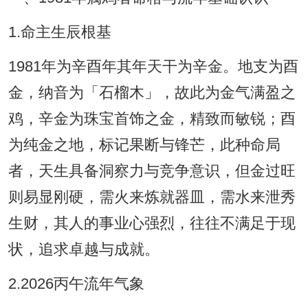
1.命主生辰根基
1981年为辛酉年其年天干为辛金。地支为酉
金，纳音为「石榴木」，故此为金气满盈之
鸡，辛金为珠宝首饰之金，精致而敏锐；酉
为纯金之地，标记果断与锋芒，此种命局
者，天生具备洞察力与竞争意识，但金过旺
则易显刚硬，需火来炼就器皿，需水来泄秀
生财，其人的事业心强烈，往往不满足于现
状，追求卓越与成就。
2.2026丙午流年气象