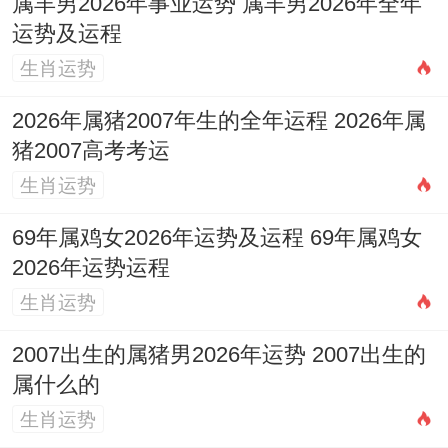
属羊男2026年事业运势 属羊男2026年全年
智，深耕细分市场，打造技术或模式护城
运势及运程
河，提供难以被简单复制的价值，在团队建
生肖运势
设上宜招募命理中水土较旺、能互补的成
2026年属猪2007年生的全年运程 2026年属
员，形成思维与技能 上的协同，而非简单的
猪2007高考考运
强强叠加。
生肖运势
1981年属鸡的人适合住2楼吗
69年属鸡女2026年运势及运程 69年属鸡女
2026年运势运程
一、楼层风水与生肖五行的基本原理
生肖运势
1.数字的河图洛书之数
2007出生的属猪男2026年运势 2007出生的
在风水学中楼层的吉凶重要依据其数字所对
属什么的
应的河图洛书五行属性，传统的计算方法
生肖运势
是：依据楼层的个位数（或依具体流派，看