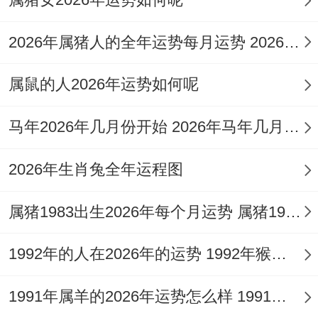
克财之源（火克金，金难生水，水为财），
加上岁运中潜在的比肩劫财信号，易引发同
2026年属猪人的全年运势每月运势 2026年属猪人财运如何
质化竞争，或合作中利益分配不均的问题，
属鼠的人2026年运势如何呢
在创业谋划中需精准定位自身优点 壁垒，避
免陷入红海市场的消耗战，并谨慎处理合伙
马年2026年几月份开始 2026年马年几月生宝宝最好
关系与股权配置。
2026年生肖兔全年运程图
三、2026年创业机遇的领域研判
属猪1983出生2026年每个月运势 属猪1983出生的命运
1.五行火土相关行业
流年火土旺盛，顺势而为方为上策，适合投
1992年的人在2026年的运势 1992年猴人2026运势
身与火，土五行相关的范围如文化传媒、互
1991年属羊的2026年运势怎么样 1991年几月出生属羊人命最好
联网科技，教育培训、能源化工，餐饮娱