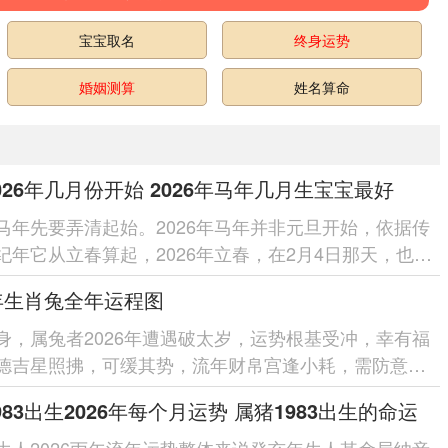
宝宝取名
终身运势
婚姻测算
姓名算命
026年几月份开始 2026年马年几月生宝宝最好
马年先要弄清起始。2026年马年并非元旦开始，依据传
纪年它从立春算起，2026年立春，在2月4日那天，也就
年自2月4日启程，将这个概念...
6年生肖兔全年运程图
身，属兔者2026年遭遇破太岁，运势根基受冲，幸有福
德吉星照拂，可缓其势，流年财帛宫逢小耗，需防意外
夫妻宫显寡宿，感情易生孤寂，然将星...
983出生2026年每个月运势 属猪1983出生的命运
生人2026丙午流年运势整体来说癸亥年生人其命局纳音