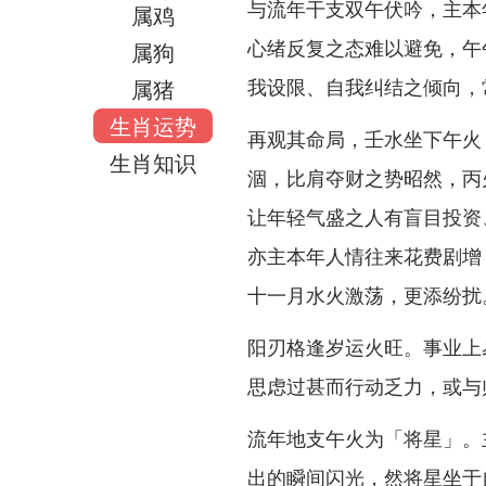
与流年干支双午伏吟，主本
属鸡
心绪反复之态难以避免，午
属狗
我设限、自我纠结之倾向，
属猪
生肖运势
再观其命局，壬水坐下午火
生肖知识
涸，比肩夺财之势昭然，丙
让年轻气盛之人有盲目投资
亦主本年人情往来花费剧增
十一月水火激荡，更添纷扰
阳刃格逢岁运火旺。事业上
思虑过甚而行动乏力，或与
流年地支午火为「将星」。
出的瞬间闪光，然将星坐于