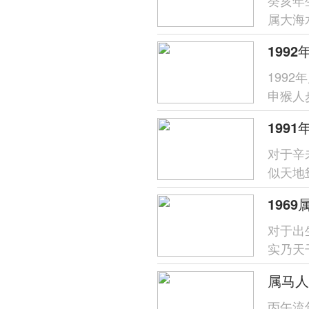
属大海
旺财之
1992
1992
申猴人
命，主
对于辛
似天地
凶，凶
对于出
实乃天
中此年
属马人
丙午流