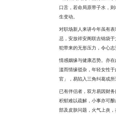
口舌，若命局原带子水，则
生变动。
对职场新人来讲今年虽有表
忌，安放祥安阁联吉锦袋于
犯带来的无形压力，令心志
情感姻缘与健康态势。亦在
滥而情缘驳杂，年轻女性于
官」，易陷入三角纠葛或所
已有伴侣者，双方易因财务
积郁难以疏解，小事亦可酿
部及皮肤问题，火气上炎，