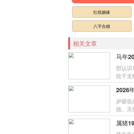
红线姻缘
八字合婚
相关文章
马年2
想认识
统干支
是说马
202
岁破临
德、天
损财；
属猪1
癸亥年