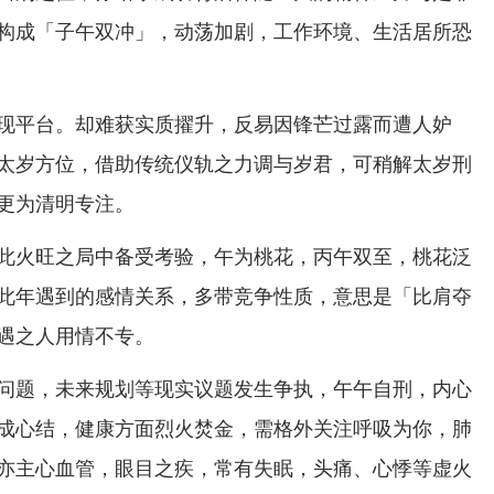
构成「子午双冲」，动荡加剧，工作环境、生活居所恐
现平台。却难获实质擢升，反易因锋芒过露而遭人妒
太岁方位，借助传统仪轨之力调与岁君，可稍解太岁刑
更为清明专注。
此火旺之局中备受考验，午为桃花，丙午双至，桃花泛
此年遇到的感情关系，多带竞争性质，意思是「比肩夺
遇之人用情不专。
问题，未来规划等现实议题发生争执，午午自刑，内心
成心结，健康方面烈火焚金，需格外关注呼吸为你，肺
亦主心血管，眼目之疾，常有失眠，头痛、心悸等虚火