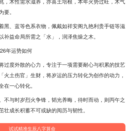
兆，木性需水滋养，亦喜土培根，本年火势过旺，木气
为要。
着黑、蓝等色系衣物，佩戴如祥安阁九艳利贵手链等滋
以补益命局所需之「水」，润泽焦燥之木。
将过度外散的心力，专注于一项需要耐心与积累的技艺
「火土伤官」生财，将岁运的压力转化为创作的动力，
全在一心转化。
。不与时岁烈火争锋，韬光养晦，待时而动，则丙午之
茁壮成长积蓄不可或缺的阅历与韧性。
试试精准生辰八字算命