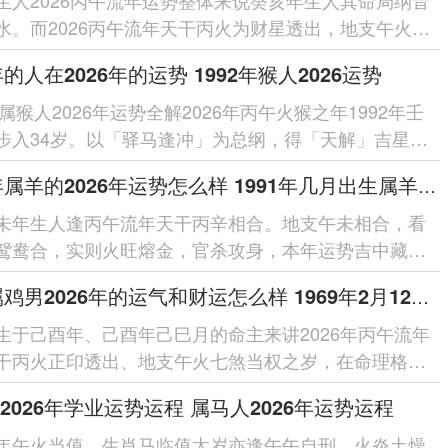
水。而2026丙午流年天干丙火为财星透出，地支午火为
地，水火既济之象暗藏...
年的人在2026年的运势 1992年猴人2026运势
年属猴人2026年运势全解2026年丙午火猴之年1992年壬
步入34岁。以「驿马逢冲」为总纲，得「天解」吉星入
奔波变动中见机运；然「白...
1991年属羊的2026年运势怎么样 1991年几月出生属羊人命最好
未年生人逢丙午流年天干丙辛相合。地支午未相合，看
鸳鸯合，实则火旺熔金，官杀攻身，本年运势吉中藏
中隐吉，全在五行平衡与调候得失...
1969属鸡男2026年的运气和财运怎么样 1969年2月12日属鸡男运程
生于己酉年、己酉年己巳月的命主来讲2026年丙午流年
干丙火正印透出、地支午火七煞当权之岁，在命理格局
构成「官印相生」之...
2026年学业运势运程 属马人2026年运势运程
年午火当值。生肖马临值太岁亦逢午午自刑，火炎土燥