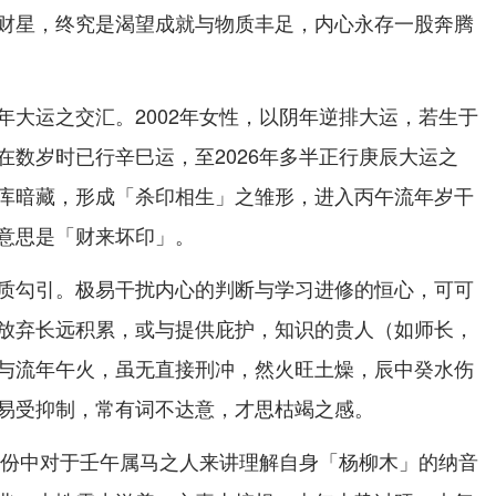
财星，终究是渴望成就与物质丰足，内心永存一股奔腾
年大运之交汇。2002年女性，以阴年逆排大运，若生于
在数岁时已行辛巳运，至2026年多半正行庚辰大运之
库暗藏，形成「杀印相生」之雏形，进入丙午流年岁干
意思是「财来坏印」。
质勾引。极易干扰内心的判断与学习进修的恒心，可可
放弃长远积累，或与提供庇护，知识的贵人（如师长，
与流年午火，虽无直接刑冲，然火旺土燥，辰中癸水伤
易受抑制，常有词不达意，才思枯竭之感。
岁年份中对于壬午属马之人来讲理解自身「杨柳木」的纳音