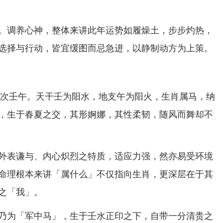
。调养心神，整体来讲此年运势如履燥土，步步灼热，
选择与行动，皆宜缓图而忌急进，以静制动方为上策。
年岁次壬午。天干壬为阳水，地支午为阳火，生肖属马，纳
，生于春夏之交，其形婀娜，其性柔韧，随风而舞却不
外表谦与、内心炽烈之特质，适应力强，然亦易受环境
命理根本来讲「属什么」不仅指向生肖，更深层在于其
之「我」。
乃为「军中马」，生于壬水正印之下，自带一分清贵之