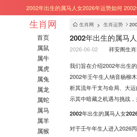
2002年出生的属马人女2026年运势如何 20
生肖网
>
生肖网
生肖运势
2
2002年出生的属马人
首页
属鼠
2026-06-02
祥安阁生肖
属牛
我们旨在介绍2002年出生
属虎
2002年壬午生人纳音杨
属兔
析其流年干支与命局、大运
属龙
示其中暗藏之机遇与挑战，
属蛇
属马
2002年出生的属马人女20
属羊
对于壬午年生人进入202
属猴