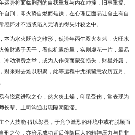
年运势将面临剧烈的自我重复与内在冲撞，旧事重提、
午自刑，即火势自燃而焦躁，在心理层面易让命主有自
常感怀才不遇或陷入无谓的得失计较之中。
，本为水火既济之雏形，然流年丙午双火炙烤，火旺水
火偏财透于天干，看似机遇纷呈，实则虚花一片，最易
、冲动消费之举，或为人作保而蒙受损失，财星外露，
，财来财去难以积聚，此等运程中尤须留意农历五月、
。
易有锐意进取之心，然火炎土燥，印星受伤，常表现为
师长辈、上司沟通出现隔阂阻滞。
主个人技能 得以彰显，于竞争激烈的环境中或有脱颖而
自刑之位，亦暗示成功背后伴随巨大的精神压力与是非