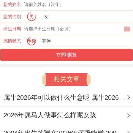
您的姓名
全年行事首重「稳」字，忌冒进，忌正面冲
您的性别
男
女
突，凡事宜谋定而后动。
出生日期
事业运势：伤官见官下的智慧周旋
感情状态
单身
有伴
流年天干丙火为庚金日主的「七杀」。地支
立即测算
午中丁火为其「正官」，官杀混杂并旺，事
业压力不言而喻，更关键者，流年地支午火
相关文章
中暗藏的丁火正官，与命主庚金所生的壬水
「食神」有了「伤官见官」之隐象。
属牛2026年可以做什么生意呢 属牛2026年适合做生意吗
此组合主事业上易生是非口舌。与上级、规
2026年属马人做事怎么样呢女孩
章或官方事务产生摩擦，传统职位者尤需注
意职场言行，避免无心之失授人以柄，对于
2004年出生的猴在2026年运势咋样 2004年出生的可以领结婚证吗