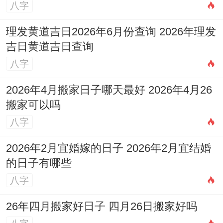
与，可在正南方太岁位安放「
祥安阁瑞兽迎
八字
祥
」摆件，以一对汉白玉貔貅的瑞兽之力，
理发黄道吉日2026年6月份查询 2026年理发
恭敬太岁，化解五黄煞气，稳定大局。
吉日黄道吉日查询
八字
日常则可佩戴「
祥安阁联吉红绳
」。借助红
色与绳结的传统文化力量，作为流年护身，
2026年4月搬家日子哪天最好 2026年4月26
搬家可以吗
趋吉避凶的简便法门，行事步骤上可多与生
八字
肖牛（丑）的朋友，伙伴往来或合作，因
「子丑六盒」，能有效合住自身，缓解冲
2026年2月宜婚嫁的日子 2026年2月宜结婚
力，颜色上多利用黑色，蓝色、灰色（水）
的日子有哪些
八字
及黄色，棕色（土，可泄火生金），避免利
用过于鲜艳的红色，紫色（火）。
26年四月搬家好日子 四月26日搬家好吗