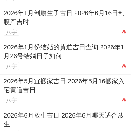
牛在风水中有辟邪挡煞、守护安宁之能，火
2026年1月剖腹生子吉日 2026年6月16日剖
则标记被制化的丙午太岁之火，犀牛之
腹产吉时
「牛」又与生肖鼠构成「子丑六盒」，能有
八字
效合住命局，缓解「子午六冲」的剧烈冲
2026年1月份结婚的黄道吉日查询 2026年1
击，为身命提供一层稳固的守护。
月26号结婚日子如何
开运锦囊：岁破方位与生肖合化
八字
2026年太岁方位在正南（午方）。岁破方在
2026年5月宜搬家吉日 2026年5月16搬家入
正北（子方），这两个方位切忌动土，装
宅黄道吉日
八字
修、长期坐卧或堆放杂物，尤其正北方岁破
方，与生肖鼠自身子水重合，冲撞之力最
2026年6月放生吉日 2026年6月哪天适合放
强，务必保持该方位整洁，安静、光线柔
生