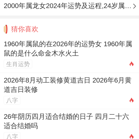
2000年属龙女2024年运势及运程,24岁属龙人2024全年每月运势女性如何
对于1960年出生的女士来讲此年「伏吟」信
号强烈（庚子见丙午，反吟亦是伏吟的一种
猜你喜欢
激烈表现），需格外关注旧疾复发，尤其是
1960年属鼠的在2026年的运势女 1960年属
心脑血管在领域 的历史问题，水火冲也主血
鼠的是什么命金木水火土
光意外，出行驾驶务必谨慎，远离危险水域
生肖运势
与火源，全年应注重静养，可通过游泳、太
2026年8月动工装修黄道吉日 2026年6月黄
极等柔与水性运动来平衡过旺火气，此年健
道吉日装修
康为重中之重，切不可掉以轻心。
八字
为护佑平安，化解冲太岁带来的健康风险，
26年阴历四月适合结婚的日子 四月二十六
可随身佩戴专属吉祥物「
祥安阁牛钱纳宝
吊
适合结婚吗
坠」，其造型以脚踏火焰的犀牛为核心，犀
八字