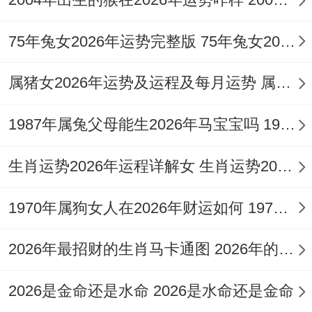
担任管理职务或从事法律、审计等工作的女
75年兔女2026年运势完整版 75年兔女2026年运势及运程
士，此年挑战与机遇并存，压力虽大却也是
树立权威的时期。
属猪女2026年运势及运程及每月运势 属猪女2026年事业运势
唯有将「伤官」的才华与创造力。导向技术
1987年属兔父母能生2026年马宝宝吗 1987年属兔的最佳配偶
钻研、幕后策划或合规创新，而非直面挑战
权威，方可化杀为权，将压力转化为实际成
生肖运势2026年运程详解女 生肖运势2026年每月运程详解
就。
1970年属狗女人在2026年财运如何 1970年属狗女今年身体如何
例如可借重「
祥安阁登榜扬名
」摆件安放于
东北方文昌位，借文昌塔与卷书之力，稳固
2026年最招财的生肖马卡通图 2026年的马是什么马
思维，以文智化解官非压力，令决策清晰，
2026是金命还是水命 2026是水命还是金命
文书稳妥。