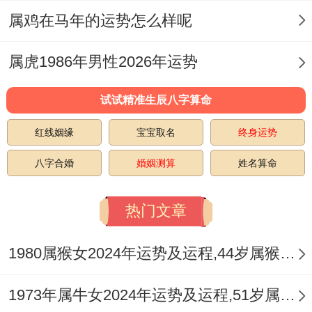
属鸡在马年的运势怎么样呢
财运走势：偏财透干与比劫夺财的博弈
丙火七杀亦为庚金的「偏财」。透于年干，
属虎1986年男性2026年运势
显示2026年外财、投资、投机性财运机遇明
试试精准生辰八字算命
显增多，看似有暴利机缘，然「子午冲」严
红线姻缘
宝宝取名
终身运势
重动荡财库根基，而流年地支午火又是「劫
财」的旺地，构成了「比劫夺财」的险恶局
八字合婚
婚姻测算
姓名算命
面。
热门文章
这预示钱财来去匆匆。极不稳定，易因合作
破财、朋友拖累、重大投资失误或突发性支
1980属猴女2024年运势及运程,44岁属猴人2024全年每月运势女性如何
出造成严重损失，钗钏金命虽能承载财富，
1973年属牛女2024年运势及运程,51岁属牛人2024全年每月运势女性如何
但在此冲击下，财务体系极易出现漏洞，切