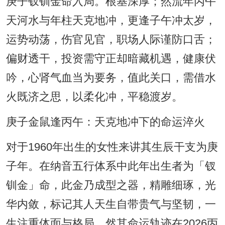
庚子钗钏金命入局。根基深厚；然流年丙午
天河水与年柱天克地冲，更逢子午冲太岁，
运势动荡，伤官见官，职场人际谨防口舌；
偏财透干，投资需守正却暗藏机遇，健康伏
吟，心肾气血当为要务，值此关口，需借水
火既济之思，以柔化冲，平稳渡岁。
庚子金鼠逢丙午：天克地冲下的命运淬火
对于1960年出生的女性来讲其生辰干支为庚
子年。在纳音五行体系中此年出生者为「钗
钏金」命，此金乃成型之器，精雕细琢，光
华内敛，标记其人天生自带贵气与坚韧，一
生注重体面与格局，然其命运轨迹在2026丙