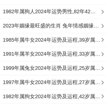
火旺之时，维护关系的核心在于「减言」还
1982年属狗人2024年运势男性,82年42岁属狗男2024年每月运程怎么样
有「明账」，减少是非口舌，避免金钱往
来，可借助「祥安阁九艳利贵手链」增强人
2023年姻缘最旺盛的生肖 兔年情感姻缘运比较旺的属相
缘气场，其九艳星光之力，能柔化尖锐气
1985年属牛女2024年运势及运程,39岁属牛人2024全年每月运势女性如何
场，增进人际与谐，化解孤克之意。
1991年属羊女2024年运势及运程,33岁属羊人2024全年每月运势女性如何
健康安危：水火交战与伏吟之虑
「子午冲」本质是水火交战。在人体对应心
1999年属兔女2024年运势及运程,25岁属兔人2024全年每月运势女性如何
肾不交，气血失衡，庚金逢旺火锻克，需注
1997年属牛女2024年运势及运程,27岁属牛人2024全年每月运势女性如何
意肺部，呼吸道健康，以及皮肤过敏，炎症
问题，子水受冲，则需防范肾脏，泌尿为
1982年属狗女2024年运势及运程,42岁属狗人2024全年每月运势女性如何
你、腰部不适及血液循环在领域、的隐患。