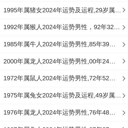
不可被表面利好迷惑，对于新兴投资项目、
1995年属猪女2024年运势及运程,29岁属猪人2024全年每月运势女性如何
他人借贷担保须万分警惕。
1992年属猴人2024年运势男性，92年32岁属猴男2024年每月运程怎么样
正财收入相对稳定。但也难免因工作变动或
1985年属牛人2024年运势男性,85年39岁属牛男2024年每月运程怎么样
单位调整受到作用 ，理财步骤务必以守成为
主，压缩高风险资产配置，增强现金流储
2000年属龙人2024年运势男性,00年24岁属龙男2024年每月运程怎么样
备。
1972年属鼠人2024年运势男性,72年52岁属鼠男2024年每月运程怎么样
此年可考虑将「
祥安阁聚宝皆财
」吉祥物置
于家中或办公室正东方正财位，其聚宝盆与
1975年属兔女2024年运势及运程,49岁属兔人2024全年每月运势女性如何
金蟾意象，帮助凝聚财气，稳固财源，抵御
1976年属龙人2024年运势男性,76年48岁属龙男2024年每月运程怎么样
比劫争夺。
感情与人际：合冲并见下的心境波澜