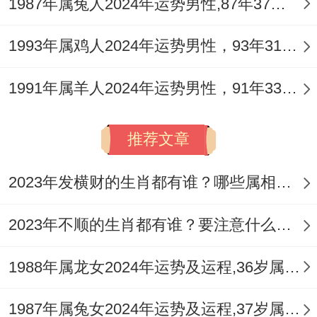
1987年属兔人2024年运势男性,87年37岁属兔男2024年每月运程怎么样
感情方面子午冲亦冲击着日支夫妻宫（假设
1993年属鸡人2024年运势男性，93年31岁属鸡男2024年每月运程怎么样
日支为子，则直接冲动；若非子，此冲亦会
辐射全局稳定性），代表着配偶关系或自身
1991年属羊人2024年运势男性，91年33岁属羊男2024年每月运程怎么样
心境易受外界变化干扰，官杀旺而攻身，易
推荐文章
感压力重重，情绪波动较大，可能将外界压
力带入家庭，造成言语争执，对于单身者，
2023年发横财的生肖都有谁？哪些属相财运旺盛？
流年虽有机缘，但多为短暂或带来困扰的露
水情缘，难有实质发展。
2023年不顺的生肖都有谁？要注意什么呢？
人际关系上「伤官见官」还有「比劫夺财」
1988年属龙女2024年运势及运程,36岁属龙人2024全年每月运势女性如何
的双重作用。提示需提防友人变损友，或因
1987年属兔女2024年运势及运程,37岁属兔人2024全年每月运势女性如何
利益、言辞不当引发是非矛盾，尤其在春夏