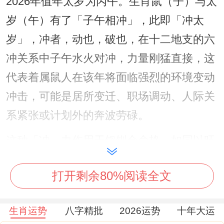
2026年值年太岁为丙午。生肖鼠（子）与太
岁（午）有了「子午相冲」，此即「冲太
岁」，冲者，动也，破也，在十二地支的六
冲关系中子午水火对冲，力量刚猛直接，这
代表着属鼠人在该年将面临强烈的环境变动
冲击，可能是居所变迁、职场调动、人际关
系紧张或计划外的奔波劳碌。
这种「冲」力作用于钗钏金命格。如同以旺
火锻击精金，虽可能使其更加璀璨，但过程
打开剩余80%阅读全文
必然伴随震荡与不适，它直接牵动根基，生
活中长久稳定的领域易生突变，且易引发官
生肖运势
八字精批
2026运势
十年大运
非、冲突与身体上的急性病症，基于此象，