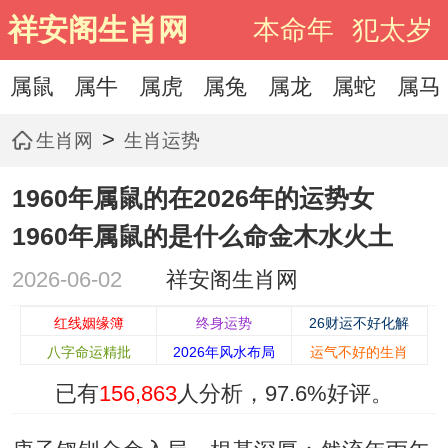
祥安阁生肖网
本命年
犯太岁
属鼠
属牛
属虎
属兔
属龙
属蛇
属马
>
生肖网
生肖运势
1960年属鼠的在2026年的运势女
1960年属鼠的是什么命金木水火土
2026-06-02
祥安阁生肖网
红线姻缘簿
终身运势
26财运不好化解
八字命运精批
2026年风水布局
运气不好的生肖
已有
156,863
人分析，
97.6%
好评。