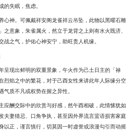
成的失眠，焦虑。
养心神。可佩戴祥安阁龙雀祥云吊坠，此物以黑曜石雕
」之意象，朱雀属火，然立于龙背之上则有水火既济、
交战之气，护佑心神安宁，助旺贵人机缘。
程
年呈现出鲜明的双重景象，午火作为己土日主的「禄
在烈焰之中的繁花，对于己酉女性来讲此年人际缘分空
遇气质不凡或权势在握之异性。
主应酬交际中的欣赏与好感，然午酉相破，此情愫犹如
发夫妻猜忌、口角争执，甚至因外界流言蜚语损害家庭
身以正，谨言慎行，切莫因一时虚誉或浪漫勾引而动摇