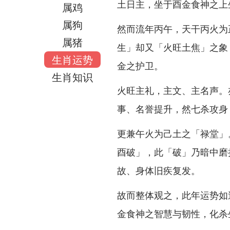
土日主，坐于酉金食神之上
属鸡
属狗
然而流年丙午，天干丙火为
属猪
生」却又「火旺土焦」之象
生肖运势
金之护卫。
生肖知识
火旺主礼，主文、主名声。
事、名誉提升，然七杀攻身
更兼午火为己土之「禄堂」
酉破」，此「破」乃暗中磨
故、身体旧疾复发。
故而整体观之，此年运势如
金食神之智慧与韧性，化杀