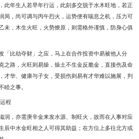
，此年生人若早年行运，此刻多交脱于水木旺地，若正
润局，尚可调与丙午烈火，运势便有喘息之机，压力可
乙未，木生火旺，火势燎原，则需格外谨慎，防身心俱
发「比劫夺财」之应，马上在合作投资中易被他人分
克之路，火旺则易燥，燥土不生金反脆金，直接伤及命
，才华、健康与子女，受损伤则易有才华难以施展，判
不睦之事。
滋润，亦需庚辛金来发水源、制旺火，故而在人事对应
生辰中水金旺相之人可得其助益；在方位上多往北方或
益。