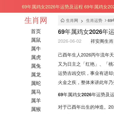
69年属鸡女2026年运势及运程 69年属鸡女2
生肖网
>
生肖网
生肖运势
6
69年属鸡女2026年
首页
属鼠
2026-06-02
祥安阁生肖
属牛
己酉年生人2026丙午流
属虎
又为日主之「红艳」、「桃
属兔
运势吉凶交织，事业有进却
属龙
火金之疾，整体来讲此年乃
属蛇
属马
69年属鸡女2026年运势及
属羊
对于己酉年出生的坤造。2
属猴