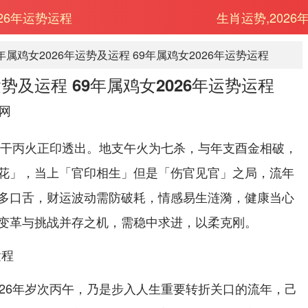
026年运势运程
生肖运势,2026
9年属鸡女2026年运势及运程 69年属鸡女2026年运势运程
运势及运程 69年属鸡女2026年运势运程
网
年天干丙火正印透出。地支午火为七杀，与年支酉金相破，
花」，当上「官印相生」但是「伤官见官」之局，流年
多口舌，财运波动需防破耗，情感易生涟漪，健康当心
变革与挑战并存之机，需稳中求进，以柔克刚。
运程
026年岁次丙午，乃是步入人生重要转折关口的流年，己