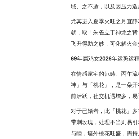
域、之不适，以及因压力造
尤其进入夏季火旺之月宜静
就，取「朱雀立于神龙之背
飞升得助之妙，可化解火金
69年属鸡女2026年运势运
在情感家宅的范畴。丙午流
神」与「桃花」，是一朵开
前活跃，社交机遇增多，易
对于已婚者，此「桃花」多
带刺玫瑰，处理不当则易引
与睦，墙外桃花旺盛，需持