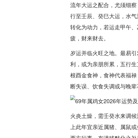
流年大运之配合，尤须细察
行至壬辰、癸巳大运，水气
转化为动力，若运走甲午、
疲，财来财去。
岁运并临火旺之地。最易引
利，或为亲朋所累，五行生
根酉金食神，食神代表福禄
断失误、饮食失调或与晚辈
火炎土燥，需壬癸水来调候
上此年宜亲近属猪、属鼠或
西方行事，有潜移默化之补