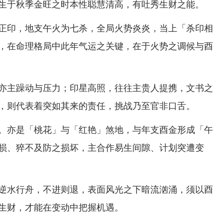
生于秋季金旺之时本性聪慧清高，有吐秀生财之能。
正印，地支午火为七杀，全局火势炎炎，当上「杀印相
，在命理格局中此年气运之关键，在于火势之调候与酉
亦主躁动与压力；印星高照，往往主贵人提携，文书之
，则代表着突如其来的责任，挑战乃至官非口舌。
。亦是「桃花」与「红艳」煞地，与年支酉金形成「午
损、猝不及防之损坏，主合作易生间隙、计划突遭变
逆水行舟，不进则退，表面风光之下暗流汹涌，须以酉
生财，才能在变动中把握机遇。