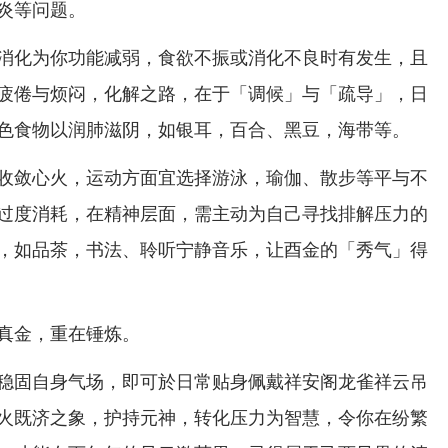
炎等问题。
消化为你功能减弱，食欲不振或消化不良时有发生，且
疲倦与烦闷，化解之路，在于「调候」与「疏导」，日
色食物以润肺滋阴，如银耳，百合、黑豆，海带等。
收敛心火，运动方面宜选择游泳，瑜伽、散步等平与不
过度消耗，在精神层面，需主动为自己寻找排解压力的
，如品茶，书法、聆听宁静音乐，让酉金的「秀气」得
真金，重在锤炼。
稳固自身气场，即可於日常贴身佩戴祥安阁龙雀祥云吊
火既济之象，护持元神，转化压力为智慧，令你在纷繁