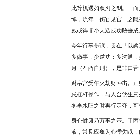
此等机遇如双刃之剑。一面
惮，流年「伤官见官」之隐
威或得罪小人造成功败垂成
今年行事步骤，贵在「以柔
多做事，少邀功；多沟通，
月（酉酉自刑），是非口舌
财帛宫受午火劫财冲击。正
忌杠杆操作，与人合伙生意
冬季水旺之时再行定夺，可
身心健康乃万事之基。于丙
液，常见应象为心悸失眠，