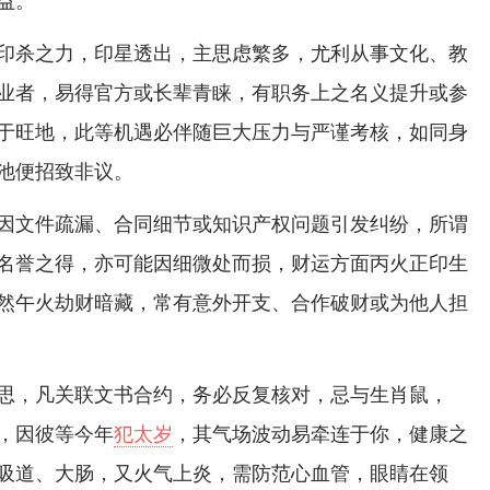
印杀之力，印星透出，主思虑繁多，尤利从事文化、教
业者，易得官方或长辈青睐，有职务上之名义提升或参
于旺地，此等机遇必伴随巨大压力与严谨考核，如同身
池便招致非议。
因文件疏漏、合同细节或知识产权问题引发纠纷，所谓
名誉之得，亦可能因细微处而损，财运方面丙火正印生
然午火劫财暗藏，常有意外开支、合作破财或为他人担
思，凡关联文书合约，务必反复核对，忌与生肖鼠，
，因彼等今年
犯太岁
，其气场波动易牵连于你，健康之
吸道、大肠，又火气上炎，需防范心血管，眼睛在领