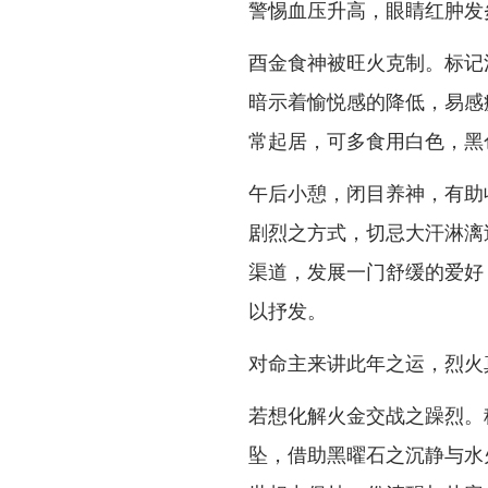
警惕血压升高，眼睛红肿发
酉金食神被旺火克制。标记
暗示着愉悦感的降低，易感
常起居，可多食用白色，黑
午后小憩，闭目养神，有助
剧烈之方式，切忌大汗淋漓
渠道，发展一门舒缓的爱好
以抒发。
对命主来讲此年之运，烈火
若想化解火金交战之躁烈。
坠，借助黑曜石之沉静与水