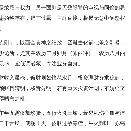
是荣耀与权力，另一面则是无数眼睛的审视与同僚的忌
患始终存在，锋芒过露，言辞直接，极易无意中触怒权
。
克刚」，以酉金食神之细致、圆融去化解七杀之刚暴，
少论断，尤其在农历二月卯月（卯酉冲）、农历八月酉
最盛，宜低调潜藏，专注业务自身。
财收入虽稳，偏财则如镜花水月，投资理财务求稳健，
须账目清明，权责分明，若有重大投资计划，不妨延至
得喘息之机。
午年尤需倍加珍摄，五行火炎土燥，最易耗伤心血与津
口干舌燥、便秘上火，皮肤过敏等症，午火强旺，亦需