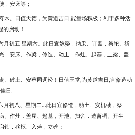
徙，安床等；
寿木。日值天德，为黄道吉日,能量场积极；利于多种活
工程的启动！
农历六月初五 星期六。此日宜嫁娶，纳采、订盟，祭祀、祈
光，安床、作梁，修造、动土，作灶、起基，上梁、盖
丧、破土、安葬同词讼！日值玉堂,为黄道吉日;宜修造动
的佳日。
历六月初八、星期二...此日宜修造，动土、安机械，祭
病、作灶，盖屋、起基，开池、扫舍，造畜稠、开生
启钻，移柩、入殓，立碑；