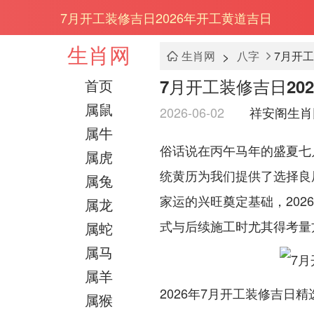
7月开工装修吉日2026年开工黄道吉日
生肖网
>
生肖网
八字
7月开工
7月开工装修吉日20
首页
属鼠
2026-06-02
祥安阁生肖
属牛
俗话说在丙午马年的盛夏七
属虎
统黄历为我们提供了选择良
属兔
家运的兴旺奠定基础，202
属龙
式与后续施工时尤其得考量
属蛇
属马
属羊
2026年7月开工装修吉日
属猴