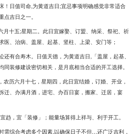
床！日值司命,为黄道吉日;宜忌事项明确感觉非常适合
重点吉日之一。
农历六月十五;星期二。此日宜嫁娶、订盟、纳采、祭祀、祈
求医、治病、盖屋、起基、竖柱、上梁、安门等；
讼还有合寿木。日值天德，为黄道吉日,「盖屋，起基、
均同装修建设密切相关，是月底相当合适的开工选择。
0日，农历六月十七，星期四，此日宜结婚，订婚、开业，
拆迁、办满月酒，进宅、办百日宴，搬家、迁居，宴
神宜趋，宜「装修」；能量场算得上祥与、利于开工。
时需综合考虑多个因素,以确保日子不但…还广泛吉利，