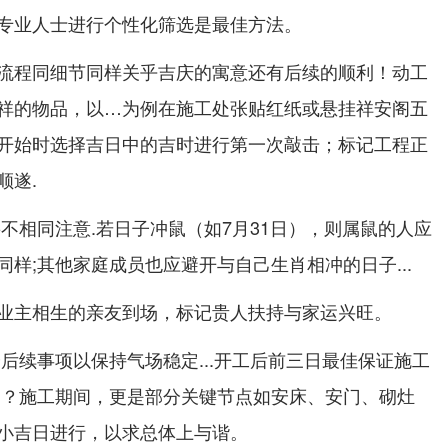
专业人士进行个性化筛选是最佳方法。
流程同细节同样关乎吉庆的寓意还有后续的顺利！动工
祥的物品，以…为例在施工处张贴红纸或悬挂祥安阁五
开始时选择吉日中的吉时进行第一次敲击；标记工程正
顺遂.
不相同注意.若日子冲鼠（如7月31日），则属鼠的人应
样;其他家庭成员也应避开与自己生肖相冲的日子...
业主相生的亲友到场，标记贵人扶持与家运兴旺。
后续事项以保持气场稳定...开工后前三日最佳保证施工
场？施工期间，更是部分关键节点如安床、安门、砌灶
小吉日进行，以求总体上与谐。