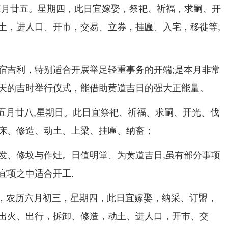
历五月廿五。星期四，此日宜嫁娶，祭祀、祈福，求嗣、开
土，进人口、开市，交易、立券，挂匾、入宅，移徙等,
宿吉利，特别适合开展举足轻重事务的开端;是本月非常
天的吉时举行仪式，能借助黄道吉日的强大正能量。
农历五月廿八,星期日。此日宜祭祀、祈福、求嗣、开光、伐
床、修造、动土、上梁、挂匾、纳畜；
发、修坟与作灶。日值明堂、为黄道吉日,虽有部分事项
宜项之中适合开工.
6日，农历六月初三，星期四，此日宜嫁娶，纳采、订盟，
出火、出行，拆卸、修造，动土、进人口，开市、交