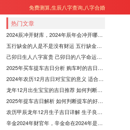
免费测算,生辰八字查询,八字合婚
热门文章
2024辰冲开财库，2024年辰年会冲开哪些人的财库
五行缺金的人是不是没有财运 五行缺金的人命运好不好
己卯日生人八字富贵 己卯日的八字命运如何
2025年买车提车吉日分析 购车时的吉日与禁忌
2024年农历12月吉日对宝宝的意义 适合龙年宝宝出生的日子有哪些
龙年12月出生宝宝的吉日推荐 如何判断吉日是否适合宝宝
2025年提车吉日解析 如何判断提车的好日子
农历甲辰龙年12月生子吉日详解 生子良辰的影响因素
辛金2024年财官年，辛金命在2024年是财官年还是财印年