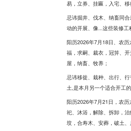
易，立券、挂匾，入宅、移
忌讳掘井、伐木、纳畜同合
动的开展、像...这些装修
阳历2026年7月18日、
福，求嗣、裁衣，冠笄、开
屋，纳畜、牧养；
忌讳移徙、栽种、出行、行
土,是本月另一个适合开工
阳历2026年7月21日，农
祀、沐浴，解除、拆卸，治
坟，合寿木、安葬，破土、