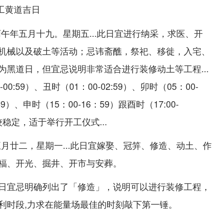
开工黄道吉日
历丙午年五月十九。星期五...此日宜进行纳采，求医、开
机械以及破土等活动；忌讳斋醮，祭祀、移徙，入宅、
为黑道日，但宜忌说明非常适合进行装修动土等工程...
0:59）、丑时（01：00-02:59）、卯时（05：00-
:59）、申时（15：00-16：59）跟酉时（17:00-
较稳定，适于举行开工仪式...
历五月廿二，星期一...此日宜嫁娶、冠笄、修造、动土、作
福、开光、掘井、开市与安葬。
日宜忌明确列出了「修造」，说明可以进行装修工程，
利时段,力求在能量场最佳的时刻敲下第一锤。