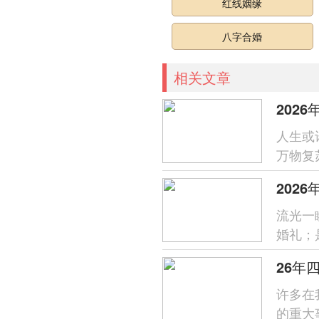
红线姻缘
八字合婚
相关文章
202
人生或
万物复
来说搬
202
流光一
婚礼；
旺盛标记
26年
许多在
的重大