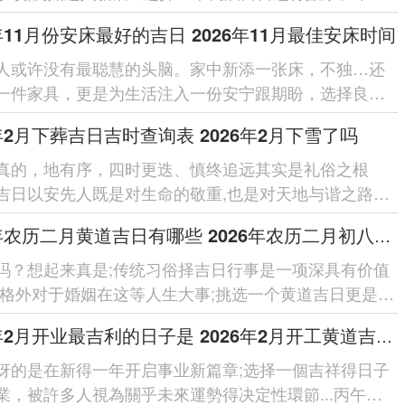
是传统文化的传承...
6年11月份安床最好的吉日 2026年11月最佳安床时间
人或许没有最聪慧的头脑。家中新添一张床，不独…还
一件家具，更是为生活注入一份安宁跟期盼，选择良辰
行安床，是传承已久的家居...
6年2月下葬吉日吉时查询表 2026年2月下雪了吗
真的，地有序，四时更迭、慎终追远其实是礼俗之根
吉日以安先人既是对生命的敬重,也是对天地与谐之路的
丙午马年太岁正南，岁破正北，...
2026年农历二月黄道吉日有哪些 2026年农历二月初八结婚好吗
吗？想起来真是;传统习俗择吉日行事是一项深具有价值
,格外对于婚姻在这等人生大事;挑选一个黄道吉日更是被
未来幸福的重...
2026年2月开业最吉利的日子是 2026年2月开工黄道吉日有哪些
讶的是在新得一年开启事业新篇章;选择一個吉祥得日子
業，被許多人視為關乎未來運勢得决定性環節...丙午馬