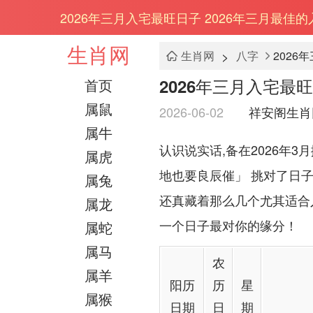
2026年三月入宅最旺日子 2026年三月最佳
生肖网
>
生肖网
八字
2026
2026年三月入宅最
首页
属鼠
2026-06-02
祥安阁生肖
属牛
认识说实话,备在2026年
属虎
地也要良辰催」 挑对了日子
属兔
还真藏着那么几个尤其适合
属龙
一个日子最对你的缘分！
属蛇
属马
农
属羊
阳历
历
星
属猴
日期
日
期