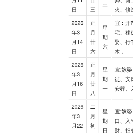
三
日
三
火、修
2026
正
宜：开
星
年3
月
宅、移
期
月14
廿
娶、行
六
日
六
木，
2026
正
星
宜:嫁
年3
月
期
徙、安
月16
廿
一
安葬、
日
八
2026
二
星
宜:嫁
年3
月
期
口、入
月22
初
日
财、扫