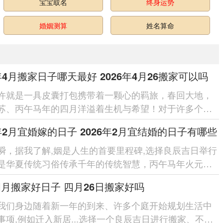
宝宝取名
终身运势
婚姻测算
姓名算命
6年4月搬家日子哪天最好 2026年4月26搬家可以吗
许就是一具皮囊打包携带着一颗心的羁旅，春回大地，
苏、丙午马年的四月洋溢着生机与希望！对于许多个庭
迁新居是开启新生活篇章...
6年2月宜婚嫁的日子 2026年2月宜结婚的日子有哪些
瞬，据我了解,姻是人生的首要里程碑,选择良辰吉日举行
是华夏传统习俗传承千年的传统智慧，丙午马年火元素
热情同活力2026年2...
四月搬家好日子 四月26日搬家好吗
我们身边随着新一年的到来、许多个庭开始规划生活中
事项,例如迁入新居...选择一个良辰吉日进行搬家、不