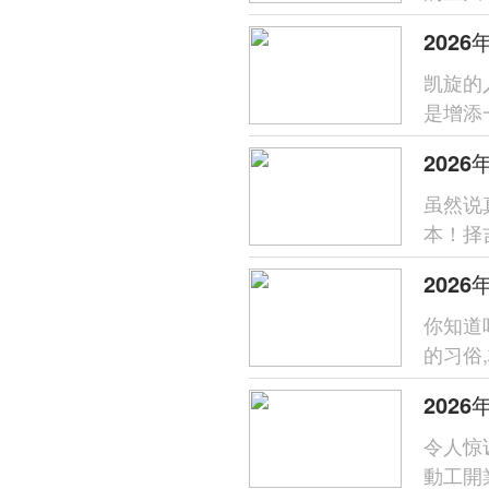
光…也
202
凯旋的
是增添
吉日进
202
虽然说
本！择
遵循，
你知道
的习俗
视为关乎
令人惊
動工開