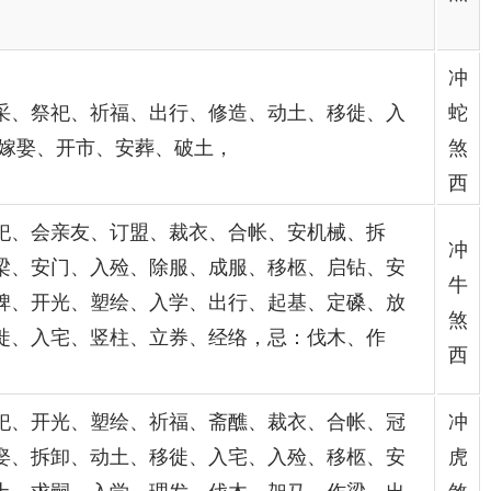
冲
采、祭祀、祈福、出行、修造、动土、移徙、入
蛇
:嫁娶、开市、安葬、破土，
煞
西
祀、会亲友、订盟、裁衣、合帐、安机械、拆
冲
梁、安门、入殓、除服、成服、移柩、启钻、安
牛
碑、开光、塑绘、入学、出行、起基、定磉、放
煞
徙、入宅、竖柱、立券、经络，忌：伐木、作
西
祀、开光、塑绘、祈福、斋醮、裁衣、合帐、冠
冲
娶、拆卸、动土、移徙、入宅、入殓、移柩、安
虎
土、求嗣、入学、理发、伐木、架马、作梁、出
煞