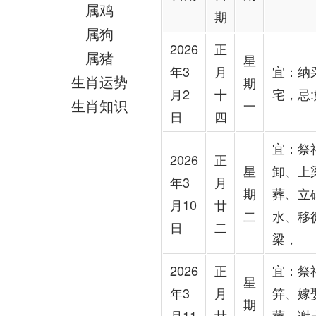
属鸡
期
属狗
2026
正
属猪
星
年3
月
宜：纳
生肖运势
期
月2
十
宅，忌
生肖知识
一
日
四
宜：祭
2026
正
星
卸、上
年3
月
期
葬、立
月10
廿
二
水、移
日
二
梁，
2026
正
宜：祭
星
年3
月
笄、嫁
期
月11
廿
葬、谢