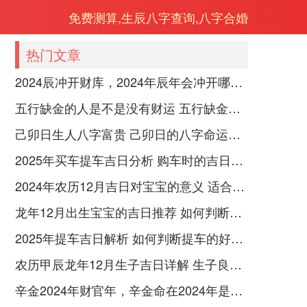
免费测算,生辰八字查询,八字合婚
热门文章
2024辰冲开财库，2024年辰年会冲开哪些人的财库
五行缺金的人是不是没有财运 五行缺金的人命运好不好
己卯日生人八字富贵 己卯日的八字命运如何
2025年买车提车吉日分析 购车时的吉日与禁忌
2024年农历12月吉日对宝宝的意义 适合龙年宝宝出生的日子有哪些
龙年12月出生宝宝的吉日推荐 如何判断吉日是否适合宝宝
2025年提车吉日解析 如何判断提车的好日子
农历甲辰龙年12月生子吉日详解 生子良辰的影响因素
辛金2024年财官年，辛金命在2024年是财官年还是财印年