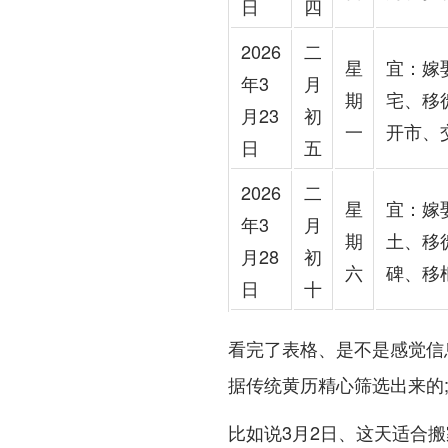
日
四
2026
二
星
宜：嫁
年3
月
期
宅、移
月23
初
一
开市、
日
五
2026
二
星
宜：嫁
年3
月
期
土、移
月28
初
六
碑、移
日
十
看完了表格、是不是感觉信
据传统黄历精心筛选出来的
比如说3月2日、这天适合