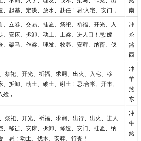
造、起基、定磉、放水、赴任！忌:入宅、安门，
南
市、立券、交易、挂匾、祭祀、祈福、开光、入
冲
徙、安床、拆卸、动土、上梁、进人口！忌:嫁
蛇
丧、架马、作梁、理发、牧养、安葬、纳畜、伐
煞
西
冲
娶、祭祀、开光、祈福、求嗣、出火、入宅、移
羊
床、拆卸、动土、破土、谢土！忌:合帐、开市、
煞
入殓，
东
冲
娶、祭祀、开光、祈福、求嗣、出行、出火、进人
牛
宅、移徙、安床、拆卸、修造、安门、挂匾、纳
煞
舍，忌：动土、伐木、安葬、行丧！