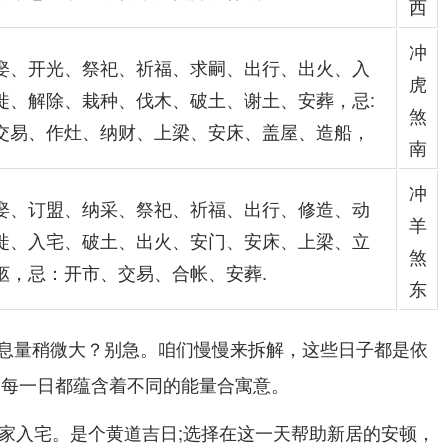
西
冲
娶、开光、祭祀、祈福、求嗣、出行、出火、入
虎
徙、解除、栽种、伐木、破土、谢土、安葬，忌:
煞
交易、作灶、纳财、上梁、安床、盖屋、造船，
南
冲
娶、订盟、纳采、祭祀、祈福、出行、修造、动
羊
徙、入宅、破土、出火、安门、安床、上梁、立
煞
柩，忌：开市、交易、合帐、安葬.
东
息量稍微大？别急。咱们慢慢来拆解，这些日子都是依
;每一日都蕴含着不同的能量合寓意。
搬家入宅。是个黄道吉日;选择在这一天帮助新居的安顿，