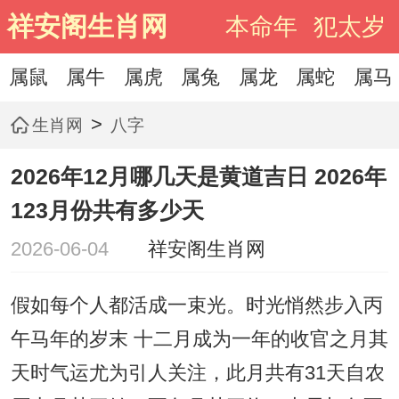
祥安阁生肖网
本命年
犯太岁
属鼠
属牛
属虎
属兔
属龙
属蛇
属马
>
生肖网
八字
2026年12月哪几天是黄道吉日 2026年
123月份共有多少天
2026-06-04
祥安阁生肖网
假如每个人都活成一束光。时光悄然步入丙
午马年的岁末 十二月成为一年的收官之月其
天时气运尤为引人关注，此月共有31天自农