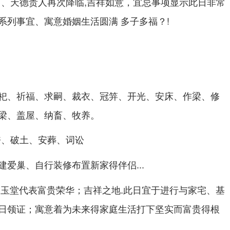
、天德贵人再次降临,吉祥如意，宜忌事项显示此日非常
系列事宜、寓意婚姻生活圆满 多子多福？!
祀、祈福、求嗣、裁衣、冠笄、开光、安床、作梁、修
梁、盖屋、纳畜、牧养。
丧、破土、安葬、词讼
建爱巢、自行装修布置新家得伴侣...
 玉堂代表富贵荣华；吉祥之地.此日宜于进行与家宅、基
日领证；寓意着为未来得家庭生活打下坚实而富贵得根