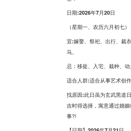
日期:2026年7月20日
（星期一、农历六月初七）
嫁娶、祭祀、出行、裁
宜:
马。
移徙、入宅、栽种、动
忌：
适合从事艺术创
适合人群:
此日虽为玄武黑道
找原因:
吉时得选择，寓意通过婚姻得
事?!
【日期】2026年7月21日