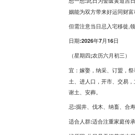
此日为金匮黄道吉日
想一想:
姻能为双方带来好运同财富
但需注意当日忌入宅移徙,
日期:2026年7月16日
（星期四;农历六月初三）
嫁娶，纳采、订盟，祭
宜：
土、进人口，开市、交易，
谢土、安葬。
掘井、伐木、纳畜、合
忌:
适合注重家庭传
适合人群: