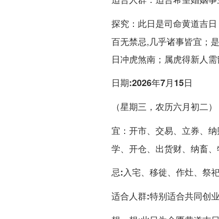
此日是司命黄道吉日
探究：
百无禁忌,几乎诸事皆宜；是
日冲虎煞南；属虎得新人需
日期:2026年7月15日
（星期三，农历六月初二）
开市、交易、立券、纳
宜：
学、开仓、出货财、纳畜、
入宅、移徙、作灶、祭
忌:
特别适合共同创业
适合人群: