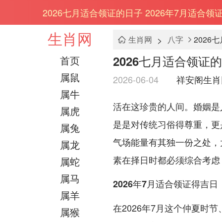
2026七月适合领证的日子 2026年7月适合领
生肖网
>
生肖网
八字
2026
2026七月适合领证的
首页
属鼠
2026-06-04
祥安阁生肖
属牛
活在这珍贵的人间。婚姻是
属虎
是是对传统习俗得尊重，更是
属兔
气场能量有其独一份之处，
属龙
素在择日时都必须综合考虑
属蛇
属马
2026年7月适合领证得吉日
属羊
在2026年7月这个仲夏时
属猴