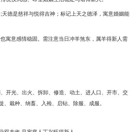
;天德是慈祥与悦得吉神；标记上天之德泽，寓意婚姻能
但也寓意感情稳固。需注意当日冲羊煞东，属羊得新人需
嗣、开光、出火、拆卸、修造、动土、进人口、开市、交
徙、栽种、纳畜、入殓、启钻、除服、成服。
业双丰收 且家庭人丁兴旺得新人。