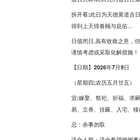
此日为天德黄道吉日
拆开看:
得到上天得眷顾与庇佑...
日值闭日,虽有收敛之意，
谨慎考虑或采取化解措施！
【日期】2026年7月9日
（星期四;农历五月廿五）
嫁娶、祭祀、祈福、求
宜:
易、立券、挂匾、入宅、移
余事勿取
忌：
适合希望婚姻事
适合人群：