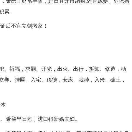
，金匮主财帛丰盈，是日宜开市纳财;还宜嫁娶、标记婚
积累。
领证后不宜立刻搬家！
祀、祈福，求嗣、开光，出火、出行，拆卸、修造，动
立券、挂匾，入宅、移徙，安床、栽种，入殓、破土，
寿木
承、希望早日添丁进口得新婚夫妇。