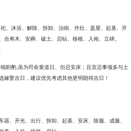
祭祀、沐浴、解除、拆卸、治病、作灶、盖屋、起基、开
、合寿木、安葬、破土、启钻、移柩、入殓、立碑。
床
细斟酌,虽为司命黄道日、但忌安床；且宜忌事项多与土
选嫁娶吉日，建议优先考虑其他更明朗得吉日！
车器、开光、出行、拆卸、起基、安床、除服、成服、