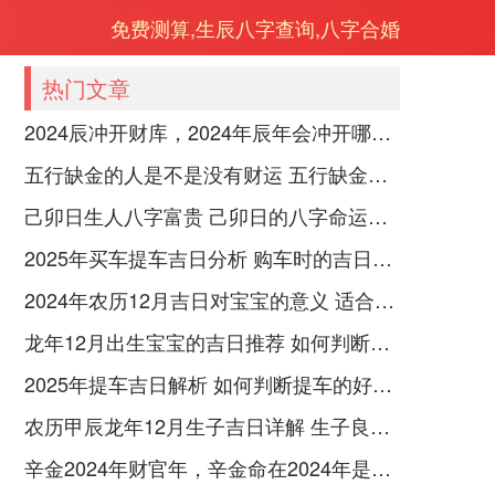
免费测算,生辰八字查询,八字合婚
热门文章
2024辰冲开财库，2024年辰年会冲开哪些人的财库
五行缺金的人是不是没有财运 五行缺金的人命运好不好
己卯日生人八字富贵 己卯日的八字命运如何
2025年买车提车吉日分析 购车时的吉日与禁忌
2024年农历12月吉日对宝宝的意义 适合龙年宝宝出生的日子有哪些
龙年12月出生宝宝的吉日推荐 如何判断吉日是否适合宝宝
2025年提车吉日解析 如何判断提车的好日子
农历甲辰龙年12月生子吉日详解 生子良辰的影响因素
辛金2024年财官年，辛金命在2024年是财官年还是财印年