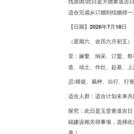
此日是天德黄道吉日
找原因:
适合完成从订婚到结婚得一
【日期】2026年7月18日
（星期六、农历六月初五）
嫁娶、纳采、订盟、祭
宜：
造、动土、作灶、起基、上
移徙、栽种、出行、行
忌:
适合计划未来共
适合人群：
此日是玉堂黄道吉日
探究：
础建设相关得事项，选择此
基！