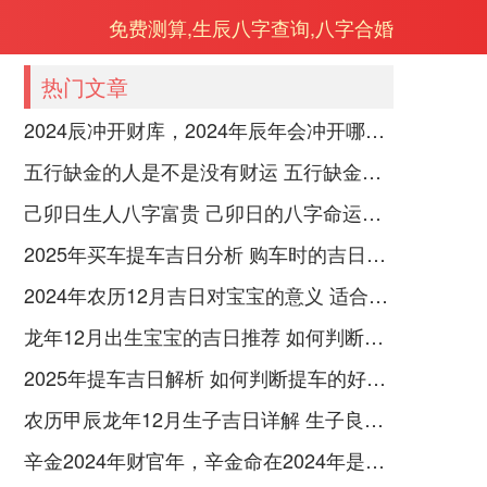
免费测算,生辰八字查询,八字合婚
热门文章
2024辰冲开财库，2024年辰年会冲开哪些人的财库
五行缺金的人是不是没有财运 五行缺金的人命运好不好
己卯日生人八字富贵 己卯日的八字命运如何
2025年买车提车吉日分析 购车时的吉日与禁忌
2024年农历12月吉日对宝宝的意义 适合龙年宝宝出生的日子有哪些
龙年12月出生宝宝的吉日推荐 如何判断吉日是否适合宝宝
2025年提车吉日解析 如何判断提车的好日子
农历甲辰龙年12月生子吉日详解 生子良辰的影响因素
辛金2024年财官年，辛金命在2024年是财官年还是财印年