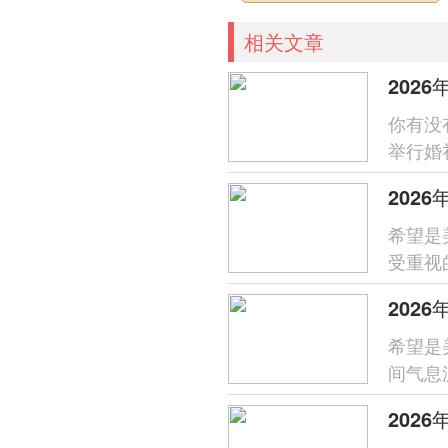
相关文章
202
你有没
举行婚
年火热
202
希望是
受重视
日期，
202
希望是
间气息
仅能顺