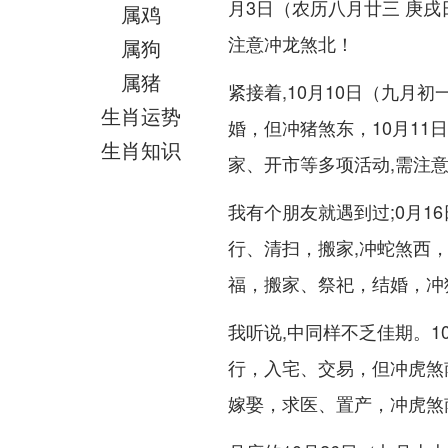
月3日（农历八月廿三 庚
属鸡
注意冲龙煞北！
属狗
属猪
紧接着,10月10日（九月
生肖运势
婚，但冲猪煞东，10月11
生肖知识
家、开市等多项活动,需注意冲
我有个朋友就遇到过;0月1
行、清扫，搬家,冲蛇煞西，
福，搬家、祭祀，结婚，冲
我听说,中同样不乏佳期。1
行，入宅、交易，但冲虎煞
嫁娶，求医、置产，冲虎煞