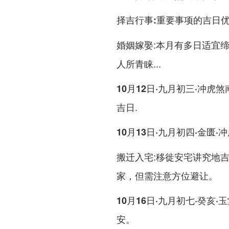
择吉行事:重要事项的吉日
:本月有多日适宜
婚姻嫁娶
人所青睐...
10月12日·九月初三·冲虎煞
吉日.
10月13日·九月初四·金匮·
:移徙安宅讲究地
搬迁入宅
家，但需注意方位避让。
10月16日·九月初七·癸亥·
安。