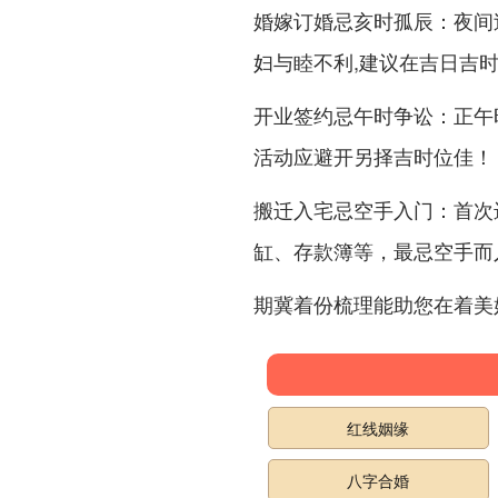
：夜间
婚嫁订婚忌亥时孤辰
妇与睦不利,建议在吉日吉
：正午
开业签约忌午时争讼
活动应避开另择吉时位佳！
：首次
搬迁入宅忌空手入门
缸、存款簿等，最忌空手而
期冀着份梳理能助您在着美
红线姻缘
八字合婚