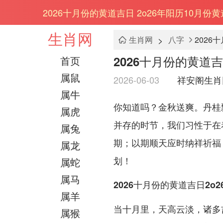
2026十月份的黄道吉日 2o26年阳历10月份
生肖网
>
生肖网
八字
2026
2026十月份的黄道吉
首页
属鼠
2026-06-03
祥安阁生肖
属牛
你知道吗？金秋送爽。丹桂
属虎
并存的时节，我们习性于在
属兔
期；以期顺天应时纳祥祈福
属龙
划！
属蛇
属马
2026十月份的黄道吉日2o
属羊
当十月里，天高云淡，诸多
属猴