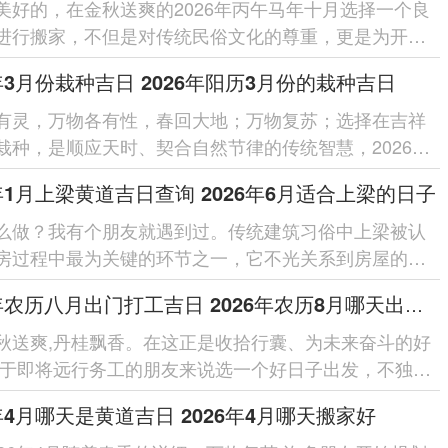
美好的，在金秋送爽的2026年丙午马年十月选择一个良
进行搬家，不但是对传统民俗文化的尊重，更是为开启
活谋求一份美好的寓意与...
6年3月份栽种吉日 2026年阳历3月份的栽种吉日
有灵，万物各有性，春回大地；万物复苏；选择在吉祥
栽种，是顺应天时、契合自然节律的传统智慧，2026年3
丙午马年仲春，阳气渐盛，土壤滋...
6年1月上梁黄道吉日查询 2026年6月适合上梁的日子
么做？我有个朋友就遇到过。传统建筑习俗中上梁被认
房过程中最为关键的环节之一，它不光关系到房屋的结
，更承载着对家宅兴旺、...
2026年农历八月出门打工吉日 2026年农历8月哪天出门好
秋送爽,丹桂飘香。在这正是收拾行囊、为未来奋斗的好
对于即将远行务工的朋友来说选一个好日子出发，不独…
路途平安,更寄...
6年4月哪天是黄道吉日 2026年4月哪天搬家好