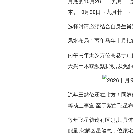
月底的10月26日（九月十
东。10月30日（九月廿一
选择时请必须结合自身生肖
风水布局：丙午马年十月指
丙午马年太岁方位高悬于
正
大兴土木或频繁扰动,以免
流年三煞位还在
！同岁
北方
等动土事宜.至于紫白飞星
每年飞星轨迹有区别,其具
能量,化解凶星煞气，位家