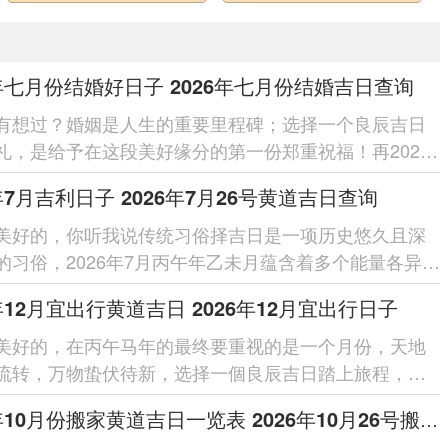
6年七月份结婚好日子 2026年七月份结婚吉日查询
有想过？婚姻是人生的重要里程碑；选择一个良辰吉日
礼，是给予在这段美好缘分的第一份郑重祝福！再2026
的七月蕴藏着许多适合缔结...
6年7月吉利日子 2026年7月26号黄道吉日查询
美好的，你听我说传统习俗择吉日是一项历史悠久且深
的习俗，2026年7月丙午年乙未月蕴含着多个能量各异的
适合各式各样需求的重...
6年12月宜出行黄道吉日 2026年12月宜出行日子
美好的，在丙午马年的最终要重视的是一个月份，天地
流转，万物蛰伏待新，选择一個良辰吉日踏上旅程，不
应天时更能位旅途增添一份安...
2026年10月份搬家黄道吉日一览表 2026年10月26号搬家好吗