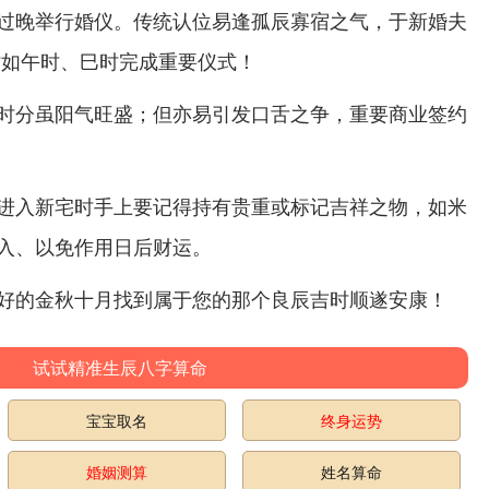
过晚举行婚仪。传统认位易逢孤辰寡宿之气，于新婚夫
时如午时、巳时完成重要仪式！
时分虽阳气旺盛；但亦易引发口舌之争，重要商业签约
进入新宅时手上要记得持有贵重或标记吉祥之物，如米
入、以免作用日后财运。
好的金秋十月找到属于您的那个良辰吉时顺遂安康！
试试精准生辰八字算命
宝宝取名
终身运势
婚姻测算
姓名算命