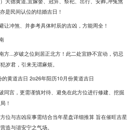
七）天德黄道,宜嫁娶、冠笄、祭祀、出行、安葬,冲兔煞
）亦是民间认位的结婚吉日！
避让冲煞、并参考具体时辰的吉凶，方能周全！
南
...岁破之位则居
！此二处宜静不宜动，切忌
南方
正北方
触犯岁君，引来无谓麻烦。
破同宫，更需谨慎对待、避免在此方位进行修建、挖掘
布局！
体方位与吉凶应事需结合当年星盘详细推算 旨在催旺吉星
宅营造与谐安宁之气场。