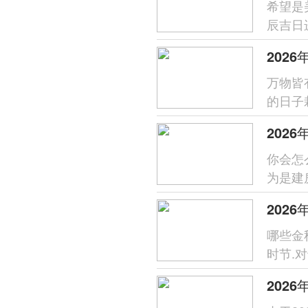
希望是
辰吉日
新居生
202
万物皆
的日子
月正值
202
你会怎
为是建
构安全
哪些金
时节.
还寓意着
202