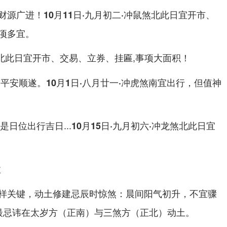
财源广进！
此日宜开市、
10月11日·九月初二·冲鼠煞北
项多宜。
此日宜开市、交易、立券、挂匾,事项大面积！
北
求平安顺遂。
宜出行，但值神
10月1日·八月廿一·冲虎煞南
是日位出行吉日...
此日宜
10月15日·九月初六·冲龙煞北
微
样关键，
：晨间阳气初升，不宜骤
动土修建忌辰时惊煞
,最忌讳在太岁方（正南）与三煞方（正北）动土。