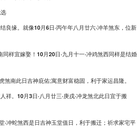
优选
缔结良缘。就像
，位新
10月6日·丙午年八月廿六·冲羊煞东
同样宜嫁娶！
同样是结婚
南
10月20日·九月十一·冲鸡煞西
此日吉神庇佑;寓意财富稳固，利于家运昌隆。
冲虎煞南
吉人祥。
此日宜于搬
10月3日·八月廿三·庚戌·冲龙煞北
是日吉神玉堂值日，利于搬迁；祈求家宅平
玉堂·冲蛇煞西