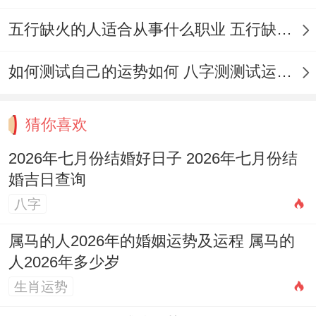
期
三合
22
初
轸
轸水
时辰定
三
贵人
五行缺火的人适合从事什么职业 五行缺火的人适合从事的职业有哪些
日
九
满
蚓
日
日
（吉
如何测试自己的运势如何 八字测测试运运程
宿）
猜你喜欢
青龙
戊
（黄
2026年七月份结婚好日子 2026年七月份结
7
六
戌
婚吉日查询
星
道）
月
月
木
宜嫁
依具体
八字
期
角木
23
初
角
娶
时辰定
四
蛟
属马的人2026年的婚姻运势及运程 属马的
日
十
平
人2026年多少岁
（吉
日
生肖运势
宿）