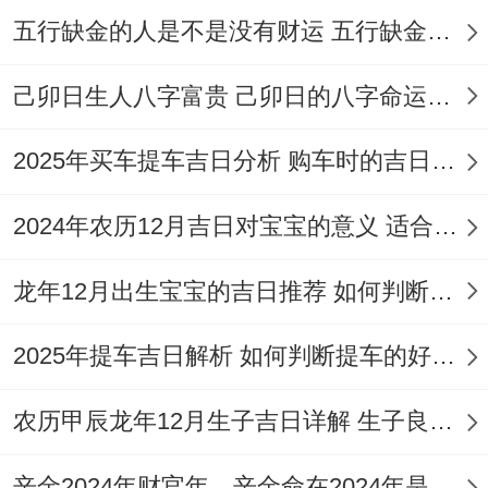
星
道）
娶，
午时
月
月
木
五行缺金的人是不是没有财运 五行缺金的人命运好不好
期
太乙
主家
（11:00-
15
初
参
三
星
宅安
13:00）
己卯日生人八字富贵 己卯日的八字命运如何
日
二
危
（吉
宁
日
2025年买车提车吉日分析 购车时的吉日与禁忌
神）
宜嫁
巳时
2024年农历12月吉日对宝宝的意义 适合龙年宝宝出生的日子有哪些
天德
辛
娶，
（9：
（黄
龙年12月出生宝宝的吉日推荐 如何判断吉日是否适合宝宝
7
六
卯
天喜
00-
星
道）
月
月
木
星临
11:00）
2025年提车吉日解析 如何判断提车的好日子
期
天乙
16
初
井
日，
未时
四
星
农历甲辰龙年12月生子吉日详解 生子良辰的影响因素
日
三
成
标记
（13：
（吉
日
情感
00-
辛金2024年财官年，辛金命在2024年是财官年还是财印年