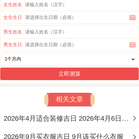
女生姓名
历
星
历
干
重要
宜忌
吉时参
女生生日
日
期
日
支
吉神
简述
考
期
期
男生姓名
男生生日
巳时
宜嫁
丁
（9：
娶；
7
五
丑
00-
立即测算
星
天德
主贵
月
月
水
11:00）
期
（黄
人扶
2
十
斗
午时
相关文章
四
道）
持、
日
八
危
（11:00-
婚姻
2026年4月适合装修吉日 2026年4月6日装修好吗
日
13：
稳固
00）
2026年9月买衣服吉日 9月该买什么衣服