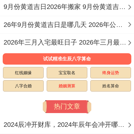
日
9月份黄道吉日2026年搬家 9月份黄道吉日一览表2026搬家
青龙
26年9月份黄道吉日是哪几天 2026年公历9月26日黄道吉日查询
乙
星
宜嫁
7
五
酉
（吉
2026年三月入宅最旺日子 2026年三月最佳的入宅吉日一览表
星
娶
酉时
月
月
水
神）
期
主婚
（17:00-
试试精准生辰八字算命
10
廿
娄
娄金
五
姻长
19:00）
红线姻缘
宝宝取名
终身运势
日
六
满
狗
久
日
（吉
八字合婚
婚姻测算
姓名算命
宿）
热门文章
金匮
庚
（黄
宜嫁
2024辰冲开财库，2024年辰年会冲开哪些人的财库
7
六
寅