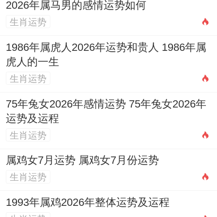
2026年属马男的感情运势如何
天德
生肖运势
（黄
道）
1986年属虎人2026年运势和贵人 1986年属
癸
虎人的一生
青龙
7
六
卯
生肖运势
星
星
月
月
金
宜嫁
依具体
期
（吉
75年兔女2026年感情运势 75年兔女2026年
28
十
尾
娶
时辰定
运势及运程
二
神）
日
五
成
生肖运势
尾火
日
虎
属鸡女7月运势 属鸡女7月份运势
（吉
生肖运势
宿）
1993年属鸡2026年整体运势及运程