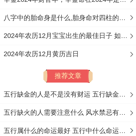
神）
热烈
15:00）
八字中的胎命身是什么,胎身命对四柱的影响
癸
7
六
巳
2024年农历12月宝宝出生的最佳日子 如何挑选适合的吉日
星
玉堂
月
月
水
宜嫁
依具体
期
（黄
2024年农历12月黄历吉日
18
初
柳
娶
时辰定
六
道）
日
五
开
推荐文章
日
五行缺金的人是不是没有财运 五行缺金的人命运好不好
轩辕
丁
星
五行缺火的人需要注意什么 风水禁忌有哪些
宜嫁
7
六
酉
（安
星
娶，
五行属什么的命运最好 五行中什么命运势旺盛
月
月
火
神）
依具体