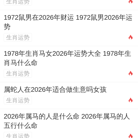
甲
生肖运势
7
六
辰
箕水
星
1972鼠男在2026年财运 1972鼠男2026年运
月
月
火
豹
宜嫁
依具体
势
期
29
十
箕
（吉
娶
时辰定
生肖运势
三
日
六
收
宿）
1978年生肖马女2026年运势大全 1978年生
日
肖马什么命
生肖运势
玉堂
（黄
属蛇人在2026年适合做生意吗女孩
道）
生肖运势
乙
招摇
7
六
巳
宜嫁
2026年属马的人是什么命 2026年属马的人
星
星
五行什么命
月
月
火
娶
依具体
期
（安
生肖运势