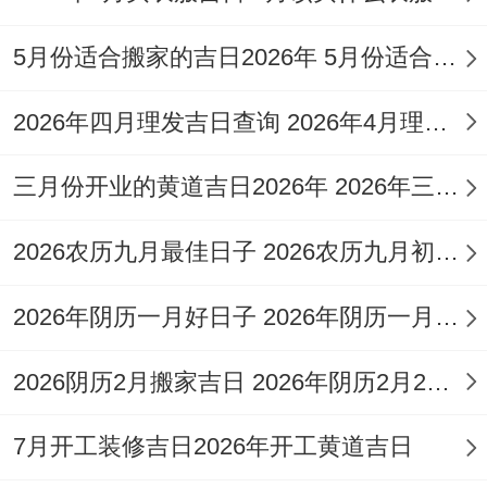
辛
宜嫁
5月份适合搬家的吉日2026年 5月份适合搬家的黄道吉日查询
7
五
巳
太乙
娶,
辰时
星
月
月
金
星
主财
（7：
2026年四月理发吉日查询 2026年4月理发黄道吉日
期
6
廿
危
（吉
运与
00-9：
一
三月份开业的黄道吉日2026年 2026年三月份开业黄道吉日查询
日
二
闭
神）
情感
00）
日
与谐
2026农历九月最佳日子 2026农历九月初六是几月几号农历哪一天
甲
宜嫁
2026年阴历一月好日子 2026年阴历一月二十六号是哪天啊
7
五
申
星
司命
娶，
申时
月
月
水
2026阴历2月搬家吉日 2026年阴历2月26适合搬家吗
期
（黄
主家
（15:00-
9
廿
奎
四
道）
庭与
17:00）
7月开工装修吉日2026年开工黄道吉日
日
五
除
睦