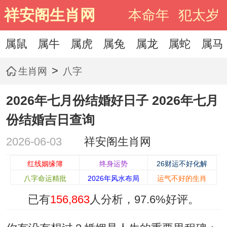
祥安阁生肖网
本命年
犯太岁
属鼠
属牛
属虎
属兔
属龙
属蛇
属马
>
生肖网
八字
2026年七月份结婚好日子 2026年七月
份结婚吉日查询
2026-06-03
祥安阁生肖网
红线姻缘簿
终身运势
26财运不好化解
八字命运精批
2026年风水布局
运气不好的生肖
已有
156,863
人分析，
97.6%
好评。