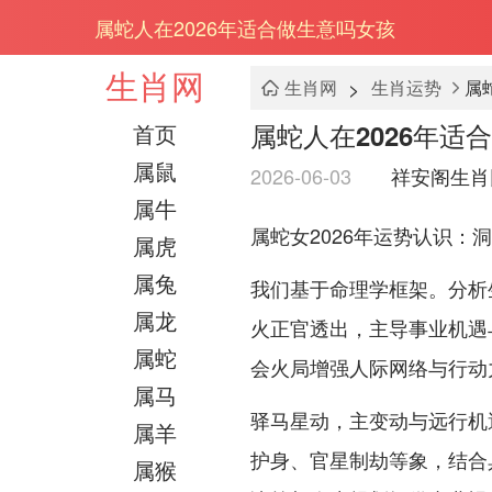
属蛇人在2026年适合做生意吗女孩
生肖网
>
生肖网
生肖运势
属
属蛇人在2026年适
首页
属鼠
2026-06-03
祥安阁生肖
属牛
属蛇女2026年运势认识：
属虎
属兔
我们基于命理学框架。分析
属龙
火正官透出，主导事业机遇
属蛇
会火局增强人际网络与行动
属马
驿马星动，主变动与远行机
属羊
护身、官星制劫等象，结合
属猴