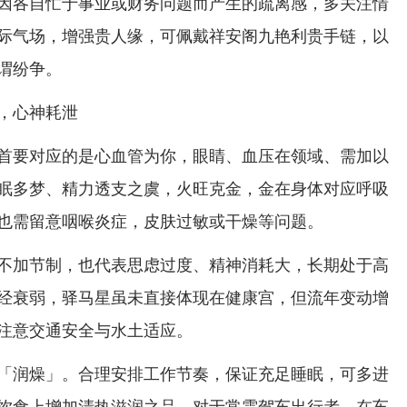
因各自忙于事业或财务问题而产生的疏离感，多关注情
际气场，增强贵人缘，可佩戴祥安阁九艳利贵手链，以
谓纷争。
，心神耗泄
首要对应的是心血管为你，眼睛、血压在领域、需加以
眠多梦、精力透支之虞，火旺克金，金在身体对应呼吸
也需留意咽喉炎症，皮肤过敏或干燥等问题。
不加节制，也代表思虑过度、精神消耗大，长期处于高
经衰弱，驿马星虽未直接体现在健康宫，但流年变动增
注意交通安全与水土适应。
「润燥」。合理安排工作节奏，保证充足睡眠，可多进
饮食上增加清热滋润之品，对于常需驾车出行者，在车