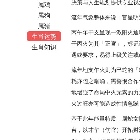
决策与人生规划提供专业视
属鸡
属狗
流年气象整体来说：官星明
属猪
丙午年干支呈现一派阳火通
生肖运势
干丙火为其「正官」，标记
生肖知识
遇或要求，易得上级关注或
流年地支午火则为巳蛇的「
耗亦随之暗涌，需警惕合作
地增强了命局中火元素的力
火过旺亦可能造成性情急躁
基于此年能量特质。属蛇女
台，以才华（伤官）开拓财