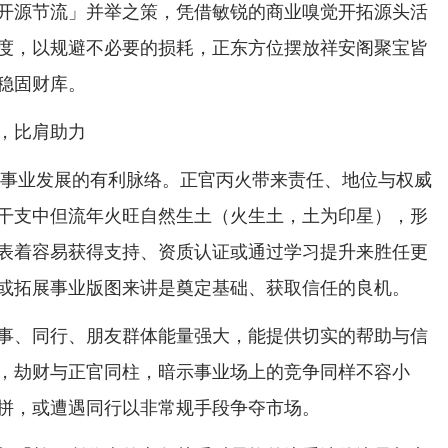
开源节流」并举之策，凭借敏锐的商业嗅觉开拓源头活
度，以规避不必要的损耗，正东方位摆放祥安阁聚宝皆
稳固财库。
，比肩助力
6年事业发展的有利脉络。正官丙火带来责任、地位与权威
干支中但流年火旺自然生土（火生土，土为印星），形
表着容易获得支持、资质认证或通过学习提升来胜任更
或拓展事业版图来讲是奠定基础、获取信任的良机。
事、同行、朋友群体能量强大，能提供切实的帮助与信
，劫财与正官同柱，暗示事业场上的竞争同样不容小
拼，或遭遇同行以非常规手段争夺市场。