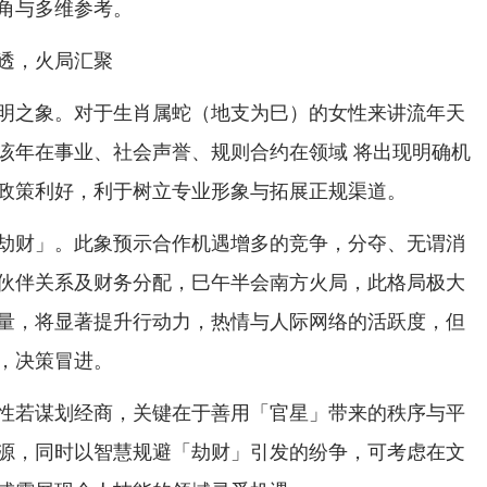
角与多维参考。
透，火局汇聚
明之象。对于生肖属蛇（地支为巳）的女性来讲流年天
该年在事业、社会声誉、规则合约在领域 将出现明确机
政策利好，利于树立专业形象与拓展正规渠道。
劫财」。此象预示合作机遇增多的竞争，分夺、无谓消
伙伴关系及财务分配，巳午半会南方火局，此格局极大
量，将显著提升行动力，热情与人际网络的活跃度，但
，决策冒进。
性若谋划经商，关键在于善用「官星」带来的秩序与平
源，同时以智慧规避「劫财」引发的纷争，可考虑在文