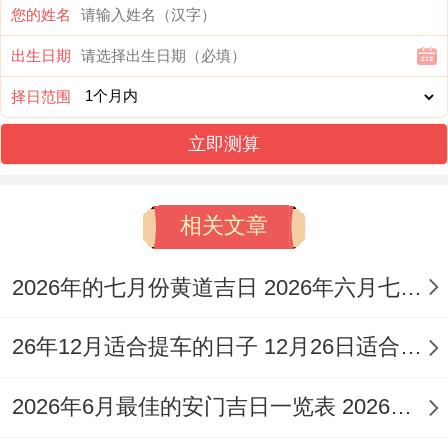
不宜在此日举办开业典礼，吉时在领域 ；选
您的姓名
择辰时（07：00-08:59）或午时（11:00-
出生日期
12:59）能更好地承接吉气。
择日范围
2026年8月21日
立即测算
（星期五，农历七月初九）
相关文章
说实在的,日干支为丁卯,五行属炉中火。是
危日，虽名为「危」；但同样有把握时机、
2026年的七月份黄道吉日 2026年六月七月黄道吉日
转危为安之意.且此日适宜求嗣、开光、交
26年12月适合提车的日子 12月26日适合提车吗
易，火旺的日子也标记生意红火，开业吉日
指数为96分，需要特别注意的是此日冲鸡,
2026年6月最佳的安门吉日一览表 2026年6月安门的黄道吉日
煞在西，属鸡的人应避开此日！吉时可选午