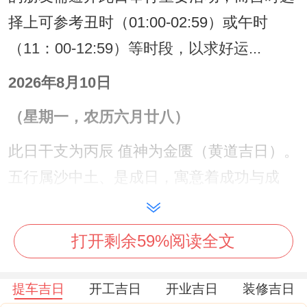
择上可参考丑时（01:00-02:59）或午时
（11：00-12:59）等时段，以求好运...
2026年8月10日
（星期一，农历六月廿八）
此日干支为丙辰 值神为金匮（黄道吉日）。
五行属沙中土、是成日，寓意着成功与成
就！金匮乃财帛之星.此日开业尤利签约、交
易、求财，代表着宝库大开;财富易聚。
打开剩余59%阅读全文
为说实在的 开业吉日指数高达98分。是本
提车吉日
开工吉日
开业吉日
装修吉日
月非常理想的选择！本日冲狗，生肖属狗者