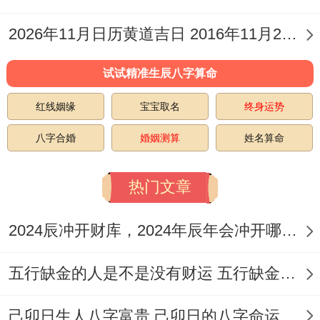
14:59）都是不错的选择...
2026年11月日历黄道吉日 2016年11月26日黄历
试试精准生辰八字算命
红线姻缘
宝宝取名
终身运势
有关开业的传统习俗跟风水原则
八字合婚
婚姻测算
姓名算命
开业不仅是商业活动的开始 也承载着深厚的
热门文章
文化寓意与我们对未来的美好祈愿，选择吉
日固然重要，但伴随的传统习俗与风水布置
2024辰冲开财库，2024年辰年会冲开哪些人的财库
同样能增添吉祥之气！
五行缺金的人是不是没有财运 五行缺金的人命运好不好
当传统上开业典礼讲究喜庆还有热闹。普通
会悬挂红灯笼、摆放花篮以凝聚人气与财
己卯日生人八字富贵 己卯日的八字命运如何