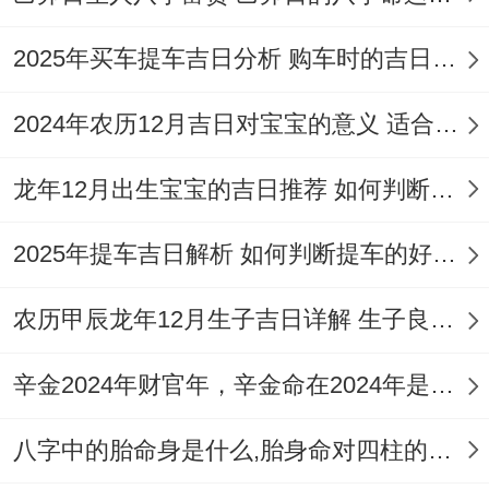
气，开业当天准备部分标记吉祥的物品至关
2025年买车提车吉日分析 购车时的吉日与禁忌
重要，比如金桔树（「桔」谐音「吉」）、
白菜（寓意「百财」）、这些都能为店铺带
2024年农历12月吉日对宝宝的意义 适合龙年宝宝出生的日子有哪些
来好兆头。
龙年12月出生宝宝的吉日推荐 如何判断吉日是否适合宝宝
在店内财位（常位于大门对角线的方位）摆
放貔貅、金蟾等风水摆件，也帮助聚财纳
2025年提车吉日解析 如何判断提车的好日子
气，有需要看的是2026年太岁在正南，岁破
农历甲辰龙年12月生子吉日详解 生子良辰的影响因素
与三煞在正北,开业时店铺的正南方位不宜进
行大型动土、钻孔等剧烈动作,正北方位也宜
辛金2024年财官年，辛金命在2024年是财官年还是财印年
静不宜动，以免冲撞...
八字中的胎命身是什么,胎身命对四柱的影响
保持这些方位的整洁与安静是较为稳妥的做