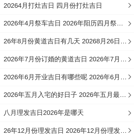
20264月打灶吉日 四月份打灶吉日
时（11:00-12:59）或未时（13:00-
14:59），期待蒸蒸日上。
2026年4月祭车吉日 2026年阳历四月祭车好日子
2026年8月22日
26年8月份黄道吉日有几天 20268月26日黄道吉日
（星期六，农历七月初十）
2026年7月份订婚的黄道吉日 2026年7月订婚吉日查询
我跟你讲 日干支为戊辰,值神再临金匮（黄
道吉日）。五行属大林木、是成日，木主生
2026年6月开业吉日有哪些呢 2026年6月26号开业吉时
长，标记着事业如林木般蓬勃发展，生机盎
2026年五月入宅的好日子 2026年五月最佳的入宅吉日一览表
然.此日百事吉利;特别适合开市、交易、立
券；开业吉日指数同样高达98分...
八月理发吉日2026年是哪天
此日也冲狗，生肖属狗者需谨慎。吉时选择
26年12月份理发吉日 2026年12月份理发黄道吉日一览表
上午时（11:00-12：59）或未时（13:00-