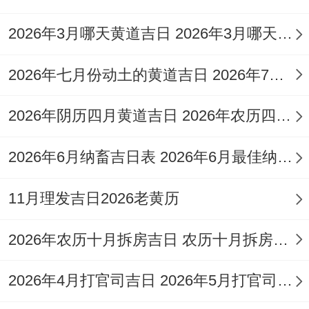
吉时:辰时（上午7点至9点，建议在此区间
2026年3月哪天黄道吉日 2026年3月哪天入宅最好呢
完成核心仪式）
阳历:2026年11月16日星期一
2026年七月份动土的黄道吉日 2026年7月那天能动土
农历:丙午水年十月大 初八日
2026年阴历四月黄道吉日 2026年农历四月二十六是黄道吉日吗
【宜】纳采、订盟、嫁娶、祭祀、祈福、雕
2026年6月纳畜吉日表 2026年6月最佳纳畜日是几号
刻、移徙、开市、入宅、出行、动土、会亲
友、入学、修造、起基、安门、安床、造
11月理发吉日2026老黄历
庙、解除、纳财。
2026年农历十月拆房吉日 农历十月拆房黄道吉日
【忌】上梁、开仓、出货财、盖屋、造船
2026年4月打官司吉日 2026年5月打官司吉日
【九星吉凶】三碧-轩辕星（木）-安神