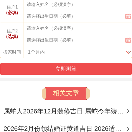
火、出行、拆卸、开市、交易、立券、挂
住户1
匾、伐木、入宅、移徙、安床、安葬。
(必填)
【九星吉凶】六白-青龙星（金）-吉神
住户2
(选填)
✓强效匹配：入宅移徙、安床、开市交易
搬家时间
✓附加吉兆：祈福求嗣、挂匾（标记事业门
户新开）
立即测算
✗首要规避：掘井（开挖水井或差不多动土
相关文章
行为）、置产
财位:西方（宜摆放金属摆件或聚宝盆）
属蛇人2026年12月装修吉日 属蛇今年装修吉日
喜神：西南（利于会见宾客，汇聚人气）
2026年2月份领结婚证黄道吉日 2026适合结婚的日子