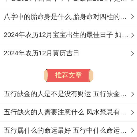
健康）、起基修造
八字中的胎命身是什么,胎身命对四柱的影响
✗首要规避：作灶（砌造炉灶）、安床
财位:南方（宜摆放陶瓷或黄色物品以稳定土
2024年农历12月宝宝出生的最佳日子 如何挑选适合的吉日
气）
2024年农历12月黄历吉日
喜神:西北（利于寻求贵人相助）
吉时:申时（下午15点至17点、建议在此区
推荐文章
间完成核心仪式）
五行缺金的人是不是没有财运 五行缺金的人命运好不好
阳历:2026年11月24日星期二
五行缺火的人需要注意什么 风水禁忌有哪些
农历:丙午水年十月大 十六日
五行属什么的命运最好 五行中什么命运势旺盛
【宜】出行、纳财、开市、交易、立券、动