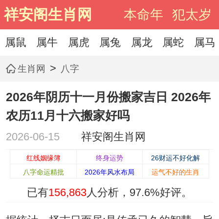
祥安阁生肖网
本命年
犯太岁
属鼠
属牛
属虎
属兔
属龙
属蛇
属马
>
生肖网
八字
2026年阴历十一月份搬家吉日 2026年
农历11月十六搬家好吗
2026-06-15
祥安阁生肖网
红线姻缘簿
终身运势
26财运不好化解
八字命运精批
2026年风水布局
运气不好的生肖
已有
156,863
人分析，
97.6%
好评。