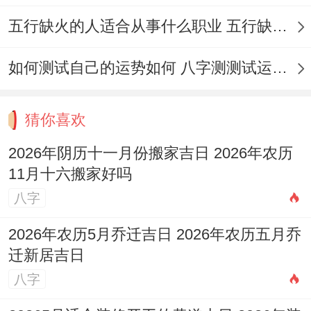
土、移徙、入宅、裁衣、会亲友、拆卸、进
五行缺火的人适合从事什么职业 五行缺火的人适合从事的职业有哪些
人口、安香、经络、出货财、修饰垣墙、平
如何测试自己的运势如何 八字测测试运运程
治道涂。
【忌】造庙、谢土、作灶、作梁、伐木、安
猜你喜欢
葬、行丧、修坟、探病
2026年阴历十一月份搬家吉日 2026年农历
【九星吉凶】四緑-招摇星（木）-安神
11月十六搬家好吗
八字
✓强效匹配:移徙入宅、纳财开市、进人口
✓附加吉兆:安香（安放香火 延续家脉）、
2026年农历5月乔迁吉日 2026年农历五月乔
迁新居吉日
修饰垣墙（整理修缮庭院围墙）
八字
✗首要规避:作灶、作梁（房屋主梁相关工