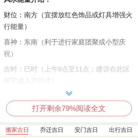
财位：南方（宜摆放红色饰品或灯具增强火
行能量）
喜神：东南（利于进行家庭团聚或小型庆
祝）
吉时：巳时（上午9点至11点；建议在此区
间完成入宅仪式）
阳历:2026年11月13日星期五
打开剩余79%阅读全文
农历:丙午水年十月大 初五日
【宜】嫁娶、祭祀、祈福、求嗣、开光、出
搬家吉日
乔迁吉日
安门吉日
出行吉日