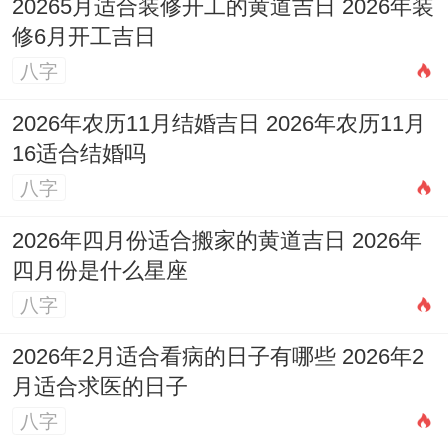
20265月适合装修开工的黄道吉日 2026年装
程）
修6月开工吉日
财位:北方（宜摆放金属风水轮或植物）
八字
2026年农历11月结婚吉日 2026年农历11月
16适合结婚吗
八字
喜神：正南（利于提升家庭声誉还有社交）
2026年四月份适合搬家的黄道吉日 2026年
阳历：2026年11月25日星期三
四月份是什么星座
农历:丙午水年十月大 十七日
八字
【宜】嫁娶、纳采、订盟、祭祀、斋醮、开
2026年2月适合看病的日子有哪些 2026年2
月适合求医的日子
光、安香、出火、出行、拆卸、动土、祈
八字
福、进人口、纳财、交易、立券、移徙、安