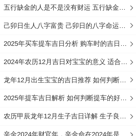
间完成入宅仪式）
五行缺金的人是不是没有财运 五行缺金的人命运好不好
阳历:2026年11月22日星期日
己卯日生人八字富贵 己卯日的八字命运如何
农历:丙午水年十月大 十四日
2025年买车提车吉日分析 购车时的吉日与禁忌
【宜】纳采，订盟、嫁娶，祭祀、祈福，求
嗣、开光，出行、解除，进人口、开市，立
2024年农历12月吉日对宝宝的意义 适合龙年宝宝出生的日子有哪些
券、挂匾，入宅、移徙，安门、栽种，动
龙年12月出生宝宝的吉日推荐 如何判断吉日是否适合宝宝
土、求医，治病、会亲友，起基、修造，盖
屋、安葬。
2025年提车吉日解析 如何判断提车的好日子
✓强效匹配:入宅移徙、开市立券、进人口
农历甲辰龙年12月生子吉日详解 生子良辰的影响因素
✓附加吉兆:求医治病（标记祛除旧疾、迎接
辛金2024年财官年，辛金命在2024年是财官年还是财印年