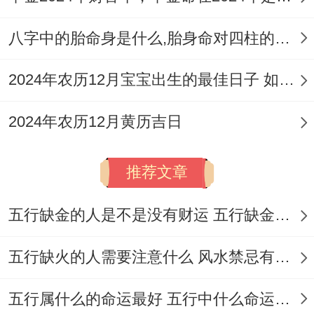
明堂，保持开阔整洁！
八字中的胎命身是什么,胎身命对四柱的影响
后方宜有靠山,标记有依靠！约要有护卫,变
成藏风聚气的格局。这样的布局最利子孙运
2024年农历12月宝宝出生的最佳日子 如何挑选适合的吉日
势。
2024年农历12月黄历吉日
有关2026年6月的搬迁吉日、虽然与迁坟各
式各样；但择吉原则相通！6月适合搬迁的
推荐文章
日子有:6月1日、4日、5日、6日、15日、17
日、24日、26日、29日等。
五行缺金的人是不是没有财运 五行缺金的人命运好不好
这些日子都宜入宅、移徙；是乔迁新居的好
五行缺火的人需要注意什么 风水禁忌有哪些
时机。搬迁也要避开冲煞；选择黄道吉日进
五行属什么的命运最好 五行中什么命运势旺盛
行。