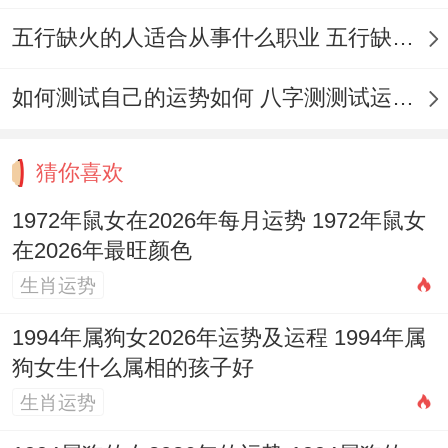
在这事儿说来话长。论是迁坟还是搬迁,都是
五行缺火的人适合从事什么职业 五行缺火的人适合从事的职业有哪些
人生中的重要大事...遵循2026年8月吉日原
如何测试自己的运势如何 八字测测试运运程
则，结合生肖运势同风水布局，可以让家族
运势昌隆.选择吉日就是选择与谐，选择美
猜你喜欢
好，选择对以后的无限期盼。
1972年鼠女在2026年每月运势 1972年鼠女
这是传统文化的精髓，也是各位应当传承的
在2026年最旺颜色
智慧。希望大家都能选到合适的日子,诸事顺
生肖运势
遂。
1994年属狗女2026年运势及运程 1994年属
狗女生什么属相的孩子好
生肖运势