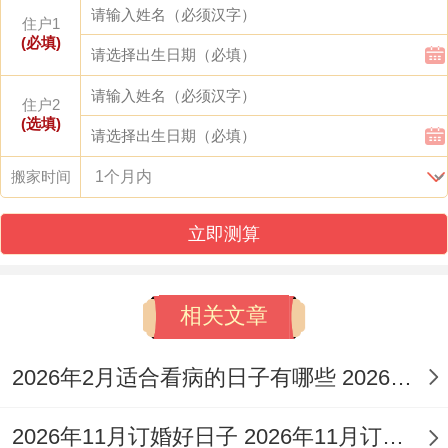
19日（己巳日，明堂吉神,冲猪煞东）。
住户1
(必填)
8月22日（壬申日，金匮吉神，冲虎煞南）.
这些日子都有吉神庇佑,适合进行迁坟仪式，
住户2
(选填)
但要看的是各个日子都有具体的冲煞方位，
需要避开这些方位进行操作。
搬家时间
想起来真是，了选择吉日,择吉时辰也很核
立即测算
心，一天中最佳的时辰是丑时（凌晨1点到3
点），标记阴阳交替 万物更新，辰时（早上
相关文章
7点到9点）太阳初升、充斥生机跟希望.午
时（中午11点到1点）阳气最盛,能驱散阴
2026年2月适合看病的日子有哪些 2026年2月适合求医的日子
霾，这些时辰进行关键仪式,能获得最佳的能
2026年11月订婚好日子 2026年11月订婚的黄道吉日
量加持，当然具体还要结合当天的吉时表来