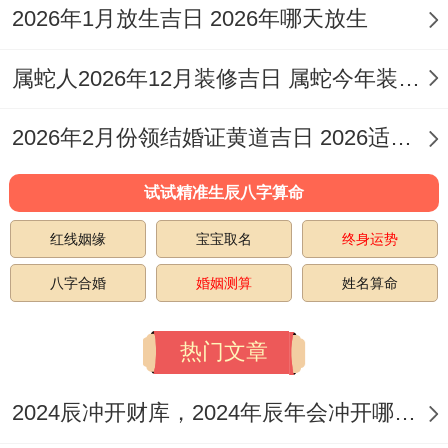
就会越顺利.
2026年1月放生吉日 2026年哪天放生
说实话；坟过程中有许多注意事项...要选择
属蛇人2026年12月装修吉日 属蛇今年装修吉日
晴朗的天气进行,避免雨天或阴天，动土前要
先祭拜告知祖先，求得理解同庇佑...迁移遗
2026年2月份领结婚证黄道吉日 2026适合结婚的日子
骨时要小心谨慎、用红布包裹妥善，整个过
试试精准生辰八字算命
程要保持肃静、避免喧哗与哭泣！这些都是
红线姻缘
宝宝取名
终身运势
基本礼仪,必须要遵守。
八字合婚
婚姻测算
姓名算命
迁坟完成后还有部分后续工作.要将原坟地妥
善平整，恢复自然环境！在新坟举行安葬仪
热门文章
式,让祖先安息...以后要定期祭扫；保持墓地
整洁！
2024辰冲开财库，2024年辰年会冲开哪些人的财库