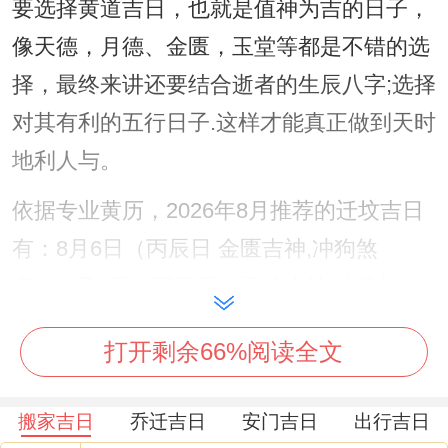
要选择黄道吉日，也就是值神为吉的日子，
像天德，月德、金匮，玉堂等都是不错的选
择，最终来讲还要结合逝者的生辰八字;选择
对其有利的五行日子.这样才能真正做到天时
地利人与。
依据专业黄历，2026年8月推荐的迁坟吉日
有：8月6日（丙辰日 金匮吉神,冲狗煞
南）.8月7日（丁巳日，天德吉神,冲猪煞
东）。
打开剩余66%阅读全文
8月13日（癸亥日,玉堂吉神,冲蛇煞西）.8月
18日（戊辰日，青龙吉神,冲狗煞南）。8月
搬家吉日
乔迁吉日
安门吉日
出行吉日