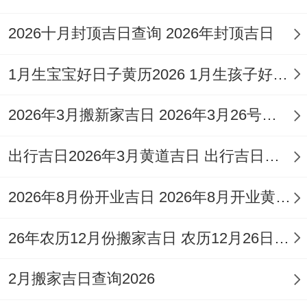
选择。
2026十月封顶吉日查询 2026年封顶吉日
在迁坟前有需要做好充分准备。要提前勘察
1月生宝宝好日子黄历2026 1月生孩子好日子
新墓地风水，确保方位吉利、土壤洁净，准
备必要的工具同物品，如红布、香烛、祭品
2026年3月搬新家吉日 2026年3月26号适合搬家吗
等，通知家族成员具体时间地点,确保大家都
出行吉日2026年3月黄道吉日 出行吉日查询3月
能参与...
2026年8月份开业吉日 2026年8月开业黄道吉日一览表
26年农历12月份搬家吉日 农历12月26日搬家好吗
最重大的是要怀着恭敬的心，在这是对祖先
2月搬家吉日查询2026
最大的尊重！这些准备工作做得越充分;仪式