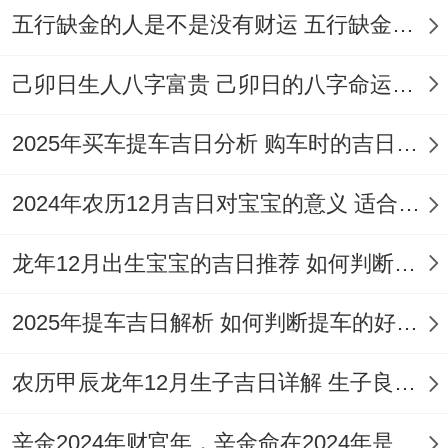
收尾可举办家族聚餐，增进亲情联系.这些后
五行缺金的人是不是没有财运 五行缺金的人命运好不好
续工作同样决定性，不能忽视...
己卯日生人八字富贵 己卯日的八字命运如何
迁坟有部分专属仪式值得遵循。破土前要祭
拜土地神,求得动土许可！迁移时要用红布覆
2025年买车提车吉日分析 购车时的吉日与禁忌
盖遗骨，保护祖先安宁.下葬前要暖穴，用香
2024年农历12月吉日对宝宝的意义 适合龙年宝宝出生的日子有哪些
烛在穴中绕三圈。
安葬后要撒五谷，标记子孙丰衣足食...这些
龙年12月出生宝宝的吉日推荐 如何判断吉日是否适合宝宝
仪式都蕴含着深厚的历史内涵。
2025年提车吉日解析 如何判断提车的好日子
新墓地的风水布局非常重要。墓碑要朝向吉
农历甲辰龙年12月生子吉日详解 生子良辰的影响因素
利方位，最佳能接纳阳光与生气，周围宜有
绿植环绕，但不能有带刺的植物，墓前要有
辛金2024年财官年，辛金命在2024年是财官年还是财印年