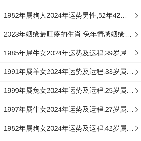
骨劳损，此月宜主动出击开拓财源，但行动
1982年属狗人2024年运势男性,82年42岁属狗男2024年每月运程怎么样
前需做好周密筹划，警惕合同陷阱。
八月（己酉月）：食神生财，才艺变现
2023年姻缘最旺盛的生肖 兔年情感姻缘运比较旺的属相
己土伤官与酉金偏财相生。形成「伤官生
1985年属牛女2024年运势及运程,39岁属牛人2024全年每月运势女性如何
财」之吉格，才华与创意有充分施展空间，
1991年属羊女2024年运势及运程,33岁属羊人2024全年每月运势女性如何
特别利于从事艺术、技术、营销等行业的女
士，易凭独特技能获得口碑与收益，酉午相
1999年属兔女2024年运势及运程,25岁属兔人2024全年每月运势女性如何
破的作用力仍在，表达需注意分寸，避免因
言语锋芒得罪人，桃花运势走强，但多为露
1997年属牛女2024年运势及运程,27岁属牛人2024全年每月运势女性如何
水情缘，健康方面注意保养皮肤与肺部，此
1982年属狗女2024年运势及运程,42岁属狗人2024全年每月运势女性如何
月是凭借真才实学提升价值的时期，可将灵