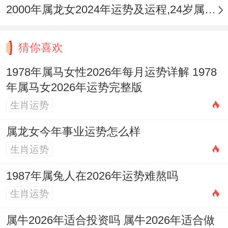
感付诸方法。
2000年属龙女2024年运势及运程,24岁属龙人2024全年每月运势女性如何
九月（庚戌月）：三合助运，贵人显形
猜你喜欢
寅午戌三合火局于月令得成。贵人运大幅提
1978年属马女性2026年每月运势详解 1978
升，遇事易得他人实质性帮助，戌为火库，
年属马女2026年运势完整版
亦为食伤库，利于整合条件 、组建团队或推
生肖运势
进大型项目，财运稳中有升，前期投资可见
属龙女今年事业运势怎么样
回报，但三合火局亦加剧了火炎土燥，个性
生肖运势
易显固执，听不进劝谏，健康关注牙齿与骨
骼，此月运势亨通，是2026年难得的高光
1987年属兔人在2026年运势难熬吗
期，宜勇敢推进关键计划，把握职场晋升或
生肖运势
事业拓展的良机。
属牛2026年适合投资吗 属牛2026年适合做