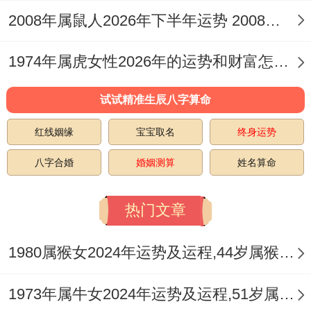
「守」，维护好核心利益，避免卷入是非，
2008年属鼠人2026年下半年运势 2008年属鼠人2026年运势及运程
可借「
祥安阁聚宝皆财
」稳固自身财库，减
1974年属虎女性2026年的运势和财富怎样呢 1974年属虎女最佳婚配
少无谓耗散。
试试精准生辰八字算命
五月（丙午月）：伏吟自刑，修心为本
红线姻缘
宝宝取名
终身运势
此月干支与流年完全重合。为本命年之核心
月份，「伏吟」跟着「自刑」力量达至顶
八字合婚
婚姻测算
姓名算命
峰，情绪波动剧烈，易陷入自我怀疑或焦
热门文章
虑，凡事易有迟滞、反复之感，事业与生活
中或有旧事重提，压力倍增，务必保持心态
1980属猴女2024年运势及运程,44岁属猴人2024全年每月运势女性如何
平与，可借「偏印」之力进行内省、学习或
1973年属牛女2024年运势及运程,51岁属牛人2024全年每月运势女性如何
寻求心灵成长，健康是重中之重，尤其注意