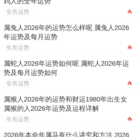
鸡人的全年运势
子午正冲，水火激战，是为「岁破」之月变
生肖运势
故与动荡难免，工作易生突发变动、岗位调
属兔人2026年的运势怎么样呢 属兔人2026
整或环境变迁，人际关系紧张，易起冲突，
年运势及每月运势
财运起伏大，不利投资投机，子水为七杀，
生肖运势
压力剧增，情绪易怒，需防范官非口舌，身
属蛇人2026年运势如何呢 属蛇人2026年运
体健康首防心脏不适与血压问题，出行注意
势及每月运势如何
安全，此月务必低调隐忍，凡事留有余地，
生肖运势
重大决策能缓则缓，可佩戴「
祥安阁联吉红
属猴人2026年的运势和财运1980年出生女
绳
」以化解岁破冲击，平稳度过险关。
属猴的人2026年运势及运程详解
十二月（癸丑月）：晦而将明，规划
生肖运势
癸水正官透出，丑土食神蓄库，且丑午相害
2026年本命年属马有什么讲究和方法 2026