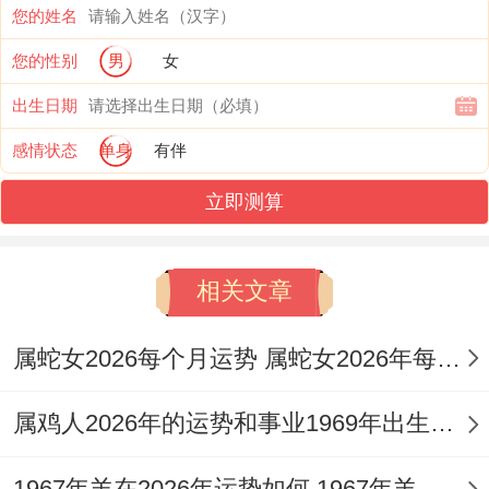
您的姓名
面注意神经为你与视力疲劳，此月宜以守成
您的性别
男
女
为主，将精力集中于既有项目的深耕，避免
开辟全新战场。
出生日期
感情状态
单身
有伴
三月（甲辰月）：财库微开，稳中求进
立即测算
甲木偏官透干，辰土食神蓄力，发展成「食
神制煞」之局，工作中挑战与机遇并存，可
相关文章
能面临临时指派的重任，凭专业技艺与耐心
可将其转化为业绩，辰为水库，暗藏正财，
属蛇女2026每个月运势 属蛇女2026年每月运势及全年运势
财运趋于稳定，前期努力可见回报，尤利薪
属鸡人2026年的运势和事业1969年出生的女孩 属鸡人2026年全年运势运程大全
资提升或稳定收益，但辰土亦能晦火，精力
偶有不济，需合理分配时间，家庭事务可能
1967年羊在2026年运势如何 1967年羊在2026年的运势