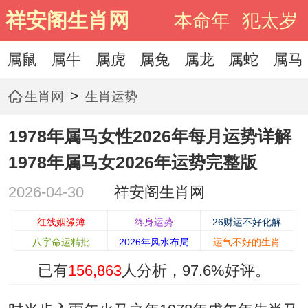
祥安阁生肖网
本命年
犯太岁
属鼠
属牛
属虎
属兔
属龙
属蛇
属马
>
生肖网
生肖运势
1978年属马女性2026年每月运势详解
1978年属马女2026年运势完整版
2026-04-30
祥安阁生肖网
红线姻缘簿
终身运势
26财运不好化解
八字命运精批
2026年风水布局
运气不好的生肖
已有
156,863
人分析，
97.6%
好评。