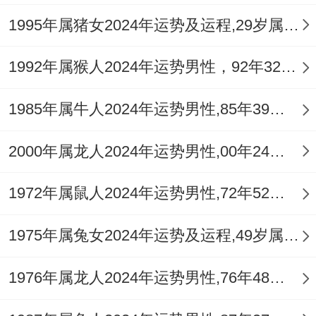
心脑血管与旧疾复发。
1995年属猪女2024年运势及运程,29岁属猪人2024全年每月运势女性如何
诸事不宜强求，以退为进，可考虑休假或从
1992年属猴人2024年运势男性，92年32岁属猴男2024年每月运程怎么样
事静心活动，正南方五黄煞位忌动土，可安
放「
祥安阁瑞兽迎祥
」以镇解本命太岁与五
1985年属牛人2024年运势男性,85年39岁属牛男2024年每月运程怎么样
黄双重煞气。
2000年属龙人2024年运势男性,00年24岁属龙男2024年每月运程怎么样
六月（丁未月）：六盒化火，借力前行
1972年属鼠人2024年运势男性,72年52岁属鼠男2024年每月运程怎么样
午未六盒，化为火土，燥气有所缓与，此月
人际关系转暖，易得年长女性或同事协助，
1975年属兔女2024年运势及运程,49岁属兔人2024全年每月运势女性如何
团队协作效率提升，未为木库，内藏乙木正
1976年属龙人2024年运势男性,76年48岁属龙男2024年每月运程怎么样
官，工作中暗含转机或新的合作邀约，但合
中带克，表面与谐下仍有责任与利益分配问