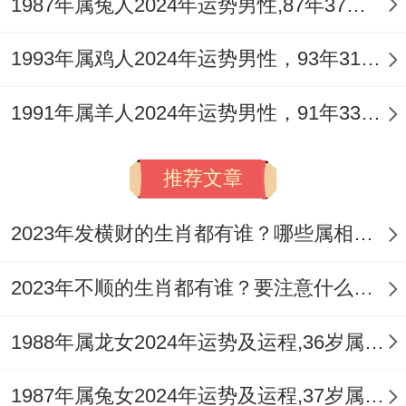
1987年属兔人2024年运势男性,87年37岁属兔男2024年每月运程怎么样
题需明确，财运小幅回升，利于通过合作获
利，感情方面关系有升温契机，健康关注脾
1993年属鸡人2024年运势男性，93年31岁属鸡男2024年每月运程怎么样
胃消化，此月可积极借助人脉网络，但合作
1991年属羊人2024年运势男性，91年33岁属羊男2024年每月运程怎么样
事项务必权责分明，书面为据。
七月（戊申月）：财星带驿，动中取财
推荐文章
申金为偏财，与年支午火暗合，发展成「财
2023年发横财的生肖都有谁？哪些属相财运旺盛？
来合我」之象，求财欲望增强，有机遇通过
兼职、副业或跨界合作获得额外收入，但戊
2023年不顺的生肖都有谁？要注意什么呢？
土比肩坐于申金之上钱财到手过程多有竞
1988年属龙女2024年运势及运程,36岁属龙人2024全年每月运势女性如何
争，需亲力亲为，申金亦为驿马，可能有短
期奔波或岗位调整，健康注意呼吸为你与筋
1987年属兔女2024年运势及运程,37岁属兔人2024全年每月运势女性如何