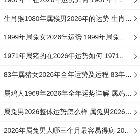
增多，需兼顾内外，此月是巩固财务基础的
时期，可考虑存储或低风险理财。
生肖猴1980年属猴男2026年的运势 生肖猴1980年今日运势
1999年属兔女2026年运势 1999年属兔女2026年全年运势
四月（乙巳月）：比劫争辉，守成为上
1971年属猪的在2026年运势如何 1971年属猪的佩戴什么最旺运
乙木正官坐于巳火劫财之上巳午半会南方火
83年属猪女2026年全年运势及运程 83年属猪女2026年运势及每月运势
局。导致「比劫夺财」之势显著，职场内部
竞争白热化，成果易被分薄或他人争功，人
属鸡人1969年2026年全年运势详解 属鸡人1969年出生的职业选择
际关系复杂，正财收入虽稳，但开销增大，
或有意外支出，忌与人有金钱借贷，感情上
属兔男2026整体运势怎么样 属兔男2026年婚姻
伴侣间易因财务或价值观产生摩擦，健康需
2026年属兔男人哪三个月最容易得病 2026年属兔男全年运势如何
防范心脏负荷与炎症，此月运势的关键在于