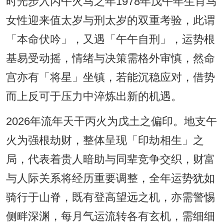
时光步入丙午火马之年1978年戊午年生肖马
女性迎来值太岁与刑太岁的双重考验，此谓
「本命伏吟」，又遇「午午自刑」，运势根
基易受动摇，情绪与决策需格外审慎，然命
宫亦有「将星」坐镇，若能沉稳应对，借势
而上反可于压力中淬炼出新的机遇。
2026年流年天干丙火为戊土之偏印。地支午
火为强根劫财，整体呈现「印劫相生」之
局，代表着贵人暗助与同辈竞争交织，财富
与人际关系将经历重要调整，全年运势犹如
骑行于山脊，既有登高望远之机，亦需警惕
侧畔深渊，每月气运流转各有玄机，需细细