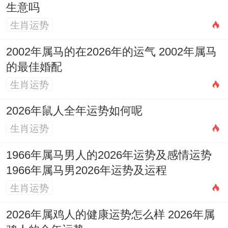
生意吗
十月（辛亥月）：官印相生，以德服人
生肖运势
辛金正财与亥水正官相继透出。丙辛合水，
2002年属马的在2026年的运气 2002年属马
水火既济，运势趋于平衡稳定，职场环境与
的最佳婚配
谐，易获公正介绍与授权，管理技能 得以体
生肖运势
现，亥水暗合午火，有暗财或幕后助力，但
2026年鼠人全年运势如何呢
亥水亦冲击午火，需注意职场政策变化或流
生肖运势
程调整带来的不适，感情运佳，利于关系稳
定或缔结婚约，健康注意肾水与泌尿为你，
1966年属马男人的2026年运势及感情运势
此月宜以稳健、公正的方法处理公务，能树
1966年属马男2026年运势及运程
立良好声望。
生肖运势
十一月（壬子月）：冲犯岁君，谨言慎行
2026年属鸡人的健康运势怎么样 2026年属