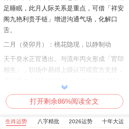
足睡眠，此月人际关系是重点，可借「祥安
阁九艳利贵手链」增进沟通气场，化解口
舌。
二月（癸卯月）：桃花隐现，以静制动
天干癸水正官透出。与流年丙火形成「官印
相生」，职场中易得上级认可或官方支持，
是展现专业技能 的良机，但地支卯午相破，
形成「破太岁」之余韵，需特别注意合同细
打开剩余86%阅读全文
节与合作关系，容易有隐性损耗或人情纠
葛，感情层面，单身者或有含糊情缘出现，
生肖运势
八字精批
2026运势
十年大运
但关系易流于模糊，难有实质进展，健康方