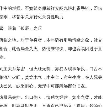
作中的耗损。不妨随身佩戴祥安阁九艳利贵手链，即借
克刚，将竞争关系转化为良性助力。
鸾」跟着「孤辰」之叹
所临之地。对于单身者，本年确有引动情缘之象，社交
相合，此合局全为火，热情来得快，却也容易因过于直
稳。
则主关系紧密，但火旺无制，亦易因琐事争执，口舌不
兼流年火旺，焚烧木气，木主仁，亦主生发，在人际关
执己见，缺乏耐心，无形中可能疏远部分旧友。
绪最易失控。出口伤人，情感之经营，如水之柔，才能
受挫，则要及时反思，是否自己已陷入「孤辰」般的心