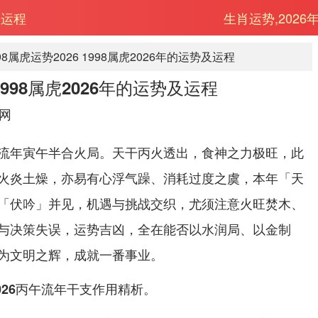
及运程
生肖运势,2026
98属虎运势2026 1998属虎2026年的运势及运程
 1998属虎2026年的运势及运程
网
流年寅午半合火局。天干丙火透出，食神之力极旺，此
火炎土燥，亦易有心浮气躁、消耗过度之虞，本年「天
「伏吟」并见，机遇与挑战交织，尤须注意火旺焚木、
与决策失误，运势吉凶，全在能否以水润局、以金制
为文明之辉，成就一番事业。
。
026丙午流年干支作用精析