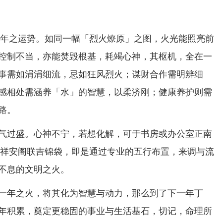
丙午年之运势。如同一幅「烈火燎原」之图，火光能照亮前
控制不当，亦能焚毁根基，耗竭心神，其枢机，全在一
事需如涓涓细流，忌如狂风烈火；谋财合作需明辨细
感相处需涵养「水」的智慧，以柔济刚；健康养护则需
路。
气过盛。心神不宁，若想化解，可于书房或办公室正南
安放祥安阁联吉锦袋，即是通过专业的五行布置，来调与流
不息的文明之火。
一年之火，将其化为智慧与动力，那么到了下一年丁
年积累，奠定更稳固的事业与生活基石，切记，命理所