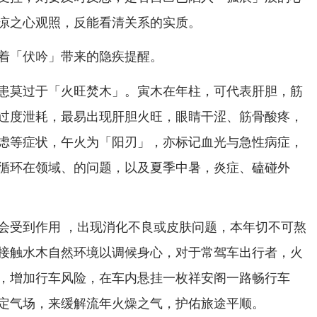
凉之心观照，反能看清关系的实质。
。
着「伏吟」带来的隐疾提醒
患莫过于「火旺焚木」。寅木在年柱，可代表肝胆，筋
过度泄耗，最易出现肝胆火旺，眼睛干涩、筋骨酸疼，
虑等症状，午火为「阳刃」，亦标记血光与急性病症，
循环在领域、的问题，以及夏季中暑，炎症、磕碰外
会受到作用 ，出现消化不良或皮肤问题，本年切不可熬
接触水木自然环境以调候身心，对于常驾车出行者，火
，增加行车风险，在车内悬挂一枚祥安阁一路畅行车
定气场，来缓解流年火燥之气，护佑旅途平顺。