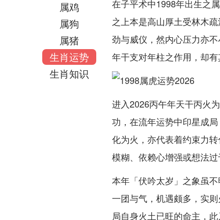
在子平术中1998年出生
属鸡
之上本是高山厚土受林木疏
属狗
劲与威仪，然内心压力亦不
属猪
生肖运势
年干支对年柱之作用，却有
生肖知识
进入2026丙午年天干丙
功，在流年运势中印星成局
化为火，亦代表着约束力转
模糊、依赖心增强或想法过
本年「伏吟太岁」之象虽不
一团与气，机遇颇多，实则
局自身火土已旺的命主，此