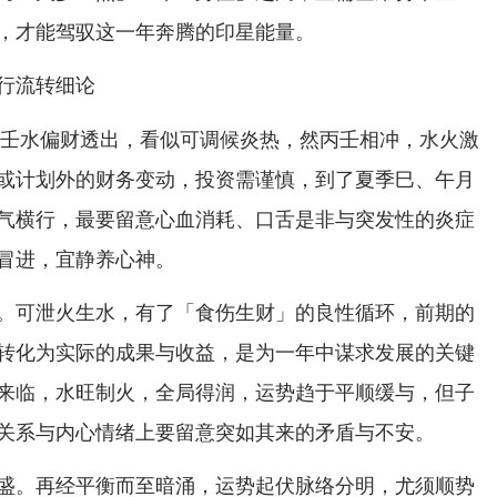
，才能驾驭这一年奔腾的印星能量。
行流转细论
天干壬水偏财透出，看似可调候炎热，然丙壬相冲，水火激
或计划外的财务变动，投资需谨慎，到了夏季巳、午月
气横行，最要留意心血消耗、口舌是非与突发性的炎症
冒进，宜静养心神。
。可泄火生水，有了「食伤生财」的良性循环，前期的
转化为实际的成果与收益，是为一年中谋求发展的关键
来临，水旺制火，全局得润，运势趋于平顺缓与，但子
关系与内心情绪上要留意突如其来的矛盾与不安。
盛。再经平衡而至暗涌，运势起伏脉络分明，尤须顺势