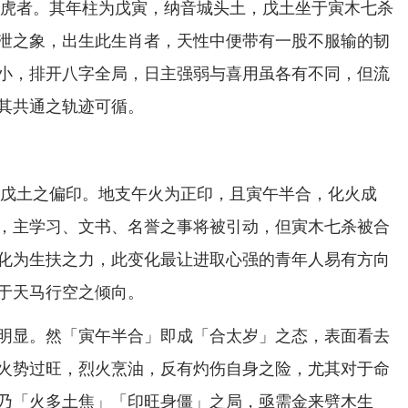
之属虎者。其年柱为戊寅，纳音城头土，戊土坐于寅木七杀
泄之象，出生此生肖者，天性中便带有一股不服输的韧
小，排开八字全局，日主强弱与喜用虽各有不同，但流
其共通之轨迹可循。
火为戊土之偏印。地支午火为正印，且寅午半合，化火成
，主学习、文书、名誉之事将被引动，但寅木七杀被合
化为生扶之力，此变化最让进取心强的青年人易有方向
于天马行空之倾向。
明显。然「寅午半合」即成「合太岁」之态，表面看去
火势过旺，烈火烹油，反有灼伤自身之险，尤其对于命
乃「火多土焦」「印旺身僵」之局，亟需金来劈木生