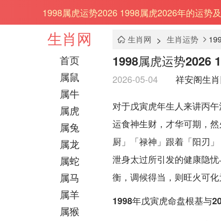
1998属虎运势2026 1998属虎2026年的运势
生肖网
>
生肖网
生肖运势
19
1998属虎运势2026
首页
属鼠
2026-05-04
祥安阁生肖
属牛
对于戊寅虎年生人来讲丙午
属虎
运食神生财，才华可期，然
属兔
厨」「禄神」跟着「阳刃」
属龙
泄身太过所引发的健康隐忧
属蛇
属马
衡，调候得当，则旺火可化
属羊
1998年戊寅虎命盘根基与2
属猴