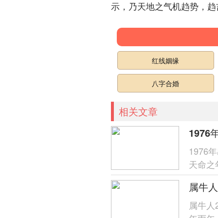
示，乃天地之气机趋势，趋
红线姻缘
八字合婚
相关文章
197
天命之
挑战，
属牛人
年丙午