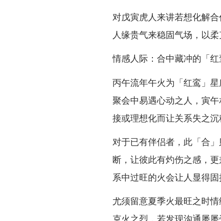
对戊寅虎人来讲若想化解合
人缘贵气来稳固气场，以柔
情感人际：合中藏冲的「红
丙午流年午火为「红鸾」星
聚会中易遇心动之人，寅午
接或理想化而让关系失之沉
对于已有伴侣者，此「合」
断，让彼此有灼伤之感，更
系中过旺的火会让人显得固
尤须留意夏季火最旺之时情
克火之烈，若发现沟通屡屡