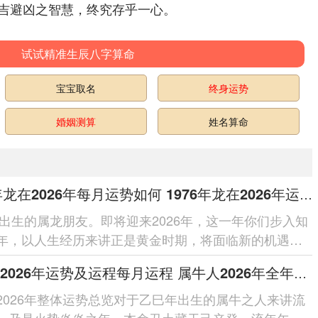
吉避凶之智慧，终究存乎一心。
试试精准生辰八字算命
宝宝取名
终身运势
婚姻测算
姓名算命
1976年龙在2026年每月运势如何 1976年龙在2026年运势及破解
6年出生的属龙朋友。即将迎来2026年，这一年你们步入知
年，以人生经历来讲正是黄金时期，将面临新的机遇与
但无需过分担忧，流年运势自...
属牛人2026年运势及运程每月运程 属牛人2026年全年运势运程
2026年整体运势总览对于乙巳年出生的属牛之人来讲流
。乃是火势炎炎之年，本命丑土藏干己辛癸，流年午中