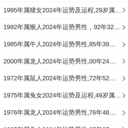
除了作息规律、饮食清淡以养阴润燥外。亦
1995年属猪女2024年运势及运程,29岁属猪人2024全年每月运势女性如何
需注重精神调适，避免因事业压力造成焦虑
失眠，日常可佩戴
祥安阁鳌笔点睛
吊坠，此
1992年属猴人2024年运势男性，92年32岁属猴男2024年每月运程怎么样
物以鳌鱼转化之象，借水势润泽命局，帮助
1985年属牛人2024年运势男性,85年39岁属牛男2024年每月运程怎么样
平衡过旺火气，护佑身心康泰。
六、感情与人际：合动夫宫与火旺性急
2000年属龙人2024年运势男性,00年24岁属龙男2024年每月运程怎么样
对于庚戌日柱者，日支戌土夫妻宫在2026年
1972年属鼠人2024年运势男性,72年52岁属鼠男2024年每月运程怎么样
与太岁午火半合，此象会引动婚姻与感情关
1975年属兔女2024年运势及运程,49岁属兔人2024全年每月运势女性如何
系，对单身者来讲合动夫宫常寓示结识正缘
的机遇，对方可能通过工作关系或长辈介绍
1976年属龙人2024年运势男性,76年48岁属龙男2024年每月运程怎么样
出现，但对已婚者，此「合」则可能带来外