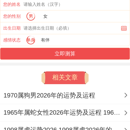
良机；对于忌火者，则是伤官见官，劳而无
您的姓名
功的多事之秋。
您的性别
男
女
出生日期
感情状态
单身
有伴
选择生意方向，应以化解官杀攻身与顺势引
火生土为双核心步骤，结合现代行业五行属
立即测算
性，可优先考虑属土，金的范围如建筑咨
询、地产中介，高端制造、精密机械，法律
相关文章
仲裁、数据安全等，以其土金之性，化火生
1970属狗男2026年的运势及运程
身，稳固根基，而属火的互联网，能源、影
视文化等行业，虽看似应景，却易加剧五行
1965年属蛇女性2026年运势及运程 1965年属蛇女可以穿棕色衣服吗
失衡，非命格强健者不宜贸然详细。
1998属虎运势2026 1998属虎2026年的运势及运程