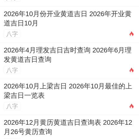
培元，但土厚埋金，易感思维滞塞，宜学习
2026年10月份开业黄道吉日 2026年开业黄
沉淀，十月己亥，十一月庚子：水旺调候，
道吉日10月
八字
官杀有制，运势转顺，贵人运强，智慧与机
遇并存，利谈判与长远规划，十二月辛丑：
2026年4月理发吉日吉时查询 2026年6月理
印比生扶，岁末收官，利于复盘，巩固基
发黄道吉日查询
础，为新年蓄力。
八字
2026年10月上梁吉日 2026年10月最佳的上
梁吉日一览表
八字
2026年12月黄历黄道吉日查询表 2026年12
月26号黄历查询