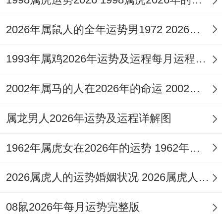
四、财运走势：财官相生与比劫夺财之平衡
流年丙火七杀坐下午火正财。构成财官相生
2026年属鼠人的全年运势男1972 2026年属鼠人应该休息什么
之局，代表着财运与事业紧密挂钩，可通过
1993年属鸡2026年运势及运程每月运程第 1993年阳历2月出生属鸡的人
完成挑战性项目、提升职位带来合 财收入，
但午中亦藏己土正印与丁火正官，这暗示机
2002年属马的人在2026年的命运 2002年属马的是什么命
遇常伴随官方政策、文件合约或长辈关系而
属龙男人2026年运势及运程详解图
来，须要看的是戌土为火库亦为比劫库，流
年午戌半合火局，极可能引动比劫争财。
1962年属虎女在2026年的运势 1962年属虎女2026年全年运程
这表示在合作求财过程中需明晰权责利。防
2026属虎人的运势婚姻状况 2026属虎人的全年运势如何
范合伙人见利忘义或同行恶性竞争，偏财方
面因原局与流年偏财不显，大规模投机、高
08鼠2026年每月运势完整版