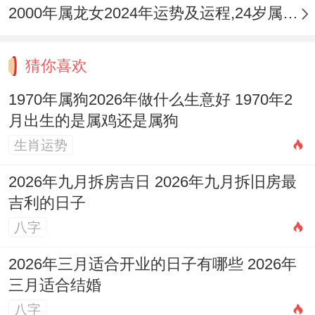
正月庚寅、二月辛卯：财星旺地。利于启动
2000年属龙女2024年运势及运程,24岁属龙人2024全年每月运势女性如何
新计划、拓展客户，但木生火势，压力初
显，三月壬辰、四月癸巳：食伤透出，才华
猜你喜欢
得展，创意生财，巳月火势加剧，注意合同
1970年属狗2026年做什么生意好 1970年2
细节，五月甲午：岁运并临，火势登峰，事
月出生的是属鸡还是属狗
业关键期，挑战巨大，务必稳守心神，避免
生肖运势
重大决策，六月乙未：财官相生，略有收
2026年九月拆房吉日 2026年九月拆旧房最
获，但未戌相刑，注意人际纠纷与财务纠
吉利的日子
纷。
八字
七月丙申，八月丁酉：比劫帮身。金气渐
2026年三月适合开业的日子有哪些 2026年
三月适合结婚
旺，团队合作可见成效，是推进执行，收回
八字
款项的好时机，九月戊戌：印比双旺，固本