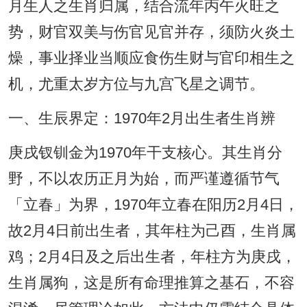
月生人之生肖归属，结合流年丙午火旺之
势，财官双美与伤官见官并存，须防火炎土
燥，事业择业当顺应食伤生财与官印相生之
机，尤重太岁方位与九宫飞星之调节。
一、生辰界定：1970年2月出生者生肖辨
庚戌钗钏金为1970年干支核心。其生肖分
野，不以农历正月为始，而严谨遵循节气
「立春」为界，1970年立春在阳历2月4日，
故2月4日前出生者，其年柱为己酉，生肖属
鸡；2月4日及之后出生者，年柱方为庚戌，
生肖属狗，这是所有命理推算之基石，不容