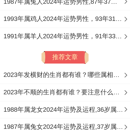
界对婚姻的干扰或伴侣将过多精力投入事
1987年属兔人2024年运势男性,87年37岁属兔男2024年每月运程怎么样
业，需加强沟通，以防疏离。
1993年属鸡人2024年运势男性，93年31岁属鸡男2024年每月运程怎么样
人际层面，因七杀透干，易遇强势或挑剔的
1991年属羊人2024年运势男性，91年33岁属羊男2024年每月运程怎么样
同事、客户，伤官心性亦容易被激发，造成
口舌争执，维护人缘，当以克制急躁、谨言
推荐文章
慎行为要，中宫方为流年桃花位，布置
祥安
阁鱼跃荷香
，可促进人际与谐，增进家庭与
2023年发横财的生肖都有谁？哪些属相财运旺盛？
团队温情。
2023年不顺的生肖都有谁？要注意什么呢？
七、开运锦囊：时空方位的精细调整
1988年属龙女2024年运势及运程,36岁属龙人2024全年每月运势女性如何
2026年太岁方在正南，岁破方在正北，此二
方位切忌动土、装修、堆放杂物，日常坐卧
1987年属兔女2024年运势及运程,37岁属兔人2024全年每月运势女性如何