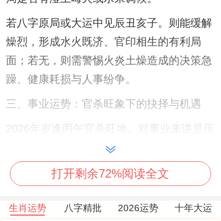
若八字原局或大运中见辰丑亥子。则能缓解
燥烈，形成水火既济、官印相生的有利局
面；若无，则需警惕火炎土燥造成的决策急
躁、健康耗损与人事纷争。
三、事业运势：官杀旺象下的抉择与机遇
2026年岁逢丙午官杀旺地。对事业来讲是压
力与机遇并存的年份，官杀代表事业，职权
与挑战，流年火势强旺，预示工作领域将面
打开剩余72%阅读全文
临显著变动，上级严苛要求或全新责任，这
对于命局喜火者，是杀印相生，晋升掌权的
生肖运势
八字精批
2026运势
十年大运