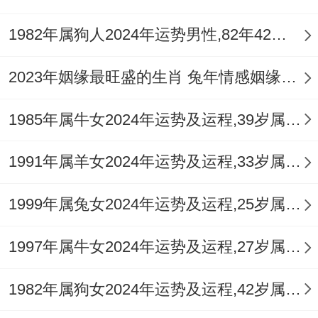
亦需避开，以免冲
犯太岁
，招致不安，正南
方属离火，流年叠加重火，可安放以土制
1982年属狗人2024年运势男性,82年42岁属狗男2024年每月运程怎么样
火、以金生水的
祥安阁瑞兽迎祥
白玉摆件，
2023年姻缘最旺盛的生肖 兔年情感姻缘运比较旺的属相
以化解五黄煞气，稳定家宅。
1985年属牛女2024年运势及运程,39岁属牛人2024全年每月运势女性如何
东北方为四昌星飞临。对于需策划、创意、
学习的生意经营，在此方位摆放
祥安阁登榜
1991年属羊女2024年运势及运程,33岁属羊人2024全年每月运势女性如何
扬名
，能显著增强思维清晰度与决策力，助
运事业谋划，而随身佩戴与自身生肖相应的
1999年属兔女2024年运势及运程,25岁属兔人2024全年每月运势女性如何
黑曜石护身吊坠，则是针对个体命局进行能
1997年属牛女2024年运势及运程,27岁属牛人2024全年每月运势女性如何
量补益与灾煞屏蔽的直接方式。
1982年属狗女2024年运势及运程,42岁属狗人2024全年每月运势女性如何
八、逐月运势提点（2026丙午年）