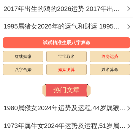
风险投资须格外谨慎，正财位在正东方，
2017年出生的鸡的2026运势 2017年出生的属鸡
2026年此方位飞临八白左辅星，可借
祥安阁
聚宝皆财
摆件之力，催旺财气，稳固财源。
1995属猪女2026年的运气和财运 1995属猪女2026年运势
五、健康与平安：火旺克金之象的调护
试试精准生辰八字算命
庚金对应人体肺部，呼吸道、大肠及骨骼。
红线姻缘
宝宝取名
终身运势
流年丙午烈火双至，形成强烈的火旺克金之
八字合婚
婚姻测算
姓名算命
势，需特别关注相关为你的健康，尤其对于
生于夏季或命局本就火土亢燥的命主，此年
热门文章
易出现咽炎，咳嗽、皮肤过敏，便秘、心浮
1980属猴女2024年运势及运程,44岁属猴人2024全年每月运势女性如何
气躁乃至血压不稳等问题，而戌土被旺火所
生，脾胃负担亦会加重。
1973年属牛女2024年运势及运程,51岁属牛人2024全年每月运势女性如何