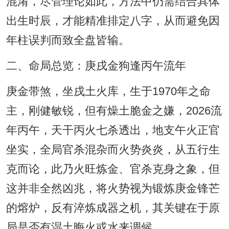
混淆，尽管理论如此，方法中仍需结合具体
出生时辰，才能精准排定八字，从而避免因
年柱误判而致全盘皆输。
二、命局总览：庚戌金狗逢丙午流年
庚金带煞，坐戌土火库，生于1970年之命
主，刚健敏锐，但有燥土脆金之嫌，2026流
年丙午，天干丙火七杀透出，地支午火正官
坐实，全局官杀混杂而火势炎炎，从五行生
克而论，此乃火旺炼金、官杀克身之象，但
这并非全然凶兆，将火势视为锻炼庚金锋芒
的熔炉，反有淬炼成器之机，其关键在于原
局是否有湿土晦火或水来调候。