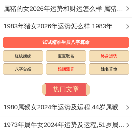
属猪的女2026年运势和财运怎么样 属猪女2026年运势
感情运势：耐心经营方长久
感情生活有考验，以单身者机遇少，将有伴
1983年猪女2026年运势怎么样 1983年猪女的命运如何
侣矛盾多，但沟通是关键，虽误解产生，唯
试试精准生辰八字算命
包容化解，随时间推移，那感情加深，想增
红线姻缘
宝宝取名
终身运势
进关系，接多花时间，可共同活动，就即分
享心情，踏浪漫约会，凭真诚打动，基由信
八字合婚
婚姻测算
姓名算命
任建立，由爱情稳固，伴相互支持。
热门文章
借小事表达，尤注意细节，此避免争吵，尽
理解对方，这维系感情，而不冷漠对待，不
1980属猴女2024年运势及运程,44岁属猴人2024全年每月运势女性如何
轻易放弃，除旧有隔阂，两人世界，通情达
1973年属牛女2024年运势及运程,51岁属牛人2024全年每月运势女性如何
理，从心出发，正面沟通，作好妥协，其关