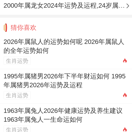
合作，由问题解决。
2000年属龙女2024年运势及运程,24岁属龙人2024全年每月运势女性如何
三月运势回升，以财运小增长，将投资见收
猜你喜欢
益，但消费需控制，虽社交活跃，唯注意分
寸，随人际关系广，那机遇增多，想把握时
2026年属鼠人的运势如何呢 2026年属鼠人
的全年运势如何
机，接主动出击，可合作获利，就即谨慎签
生肖运势
约，踏稳扎稳打，凭智慧决策，基由分析到
位，由收获颇丰。
1995年属猪男2026年下半年财运如何 1995
年属猪男2026年运势及运程
四月运势平稳，以事业进入正轨，将任务顺
生肖运势
利完成，但健康稍差，虽疲劳累积，唯及时
1963年属兔人2026年健康运势及养生建议
休息，随天气转暖，那户外活动佳，想放松
1963年属兔人一生命运如何
心情，接短途旅行，可缓解压力，就即享受
生肖运势