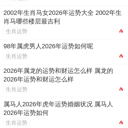
生活，踏调整状态，凭平衡工作，基由劳逸
结合，由效率提升。
2002年生肖马女2026年运势大全 2002年生
肖马哪些楼层最吉利
五月运势挑战，以感情易生变，将沟通非常
生肖运势
重要，但避免争吵，虽误解出现，唯耐心解
98年属虎男人2026年运势如何呢
释，随时间过去，那矛盾化解，想增进信
生肖运势
任，接多些浪漫，可礼物表达，就即用心经
营，踏感情加固，凭真诚相待，基由爱意绵
2026年属龙的运势和财运怎么样 属龙的
2026年运势和财运怎么样
长，由关系升温。
生肖运势
六月运势转折，以财运有起伏，将偏财机遇
属马人2026年虎年运势婚姻状况 属马人
来，但风险并存，虽投资勾引大，唯理性判
2026年运势如何
断，随市场变化，那谨慎操作，想避免损
生肖运势
失，接咨询专家，可分散投资，就即保持冷