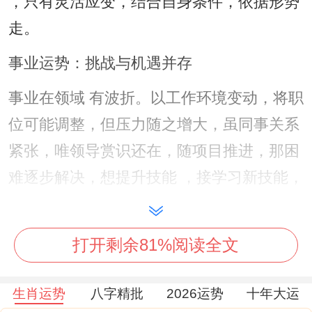
，只有灵活应变，结合自身条件，依据形势
走。
事业运势：挑战与机遇并存
事业在领域 有波折。以工作环境变动，将职
位可能调整，但压力随之增大，虽同事关系
紧张，唯领导赏识还在，随项目推进，那困
难逐步解决，想提升技能 ，接学习新技能，
可增强竞争力，就即参加培训，踏方法经历
，凭业绩说话，基由努力付出，由获得认
打开剩余81%阅读全文
可，伴团队合作，借贵人助力，尤注意沟
通，此避免冲突，尽展示才华。
生肖运势
八字精批
2026运势
十年大运