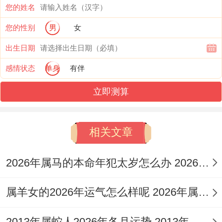
这抓住机遇 ，而不畏惧挑战，除旧布新，两
您的姓名
全其美，通力协作，从细节入手，正面对
您的性别
男
女
待，作好规划，其成效显著，他说充实自
出生日期
己，说积累人脉，充利用条件 ，据情况调
感情状态
单身
有伴
整，或转换思路，值关键时刻，当机立断，
立即测算
起带头作用，生肖鼠特性，只有灵活应变，
结合自身优点 ，依据形势行动。
相关文章
财运运势：开源节流是关键
2026年属马的本命年犯太岁怎么办 2026年属马的宝宝几月出生好
财运上需谨慎，以正财收入稳定，将偏财有
机遇，但投资风险高，虽支出增加，唯储蓄
属羊女的2026年运气怎么样呢 2026年属羊女运势怎么样
需要，随经济波动，那理财要合理，想避免
2013年属蛇人2026年各月运势 2013年属蛇人2026年学业如何