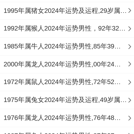
系与谐，他说爱情需要经营，说耐心重要，
1995年属猪女2024年运势及运程,29岁属猪人2024全年每月运势女性如何
充斥足感，据感情状态，或寻求帮助，值矛
1992年属猴人2024年运势男性，92年32岁属猴男2024年每月运程怎么样
盾时刻，当冷静处理，起修复关系，生肖鼠
感情，只有用心呵护，结合彼此需求，依据
1985年属牛人2024年运势男性,85年39岁属牛男2024年每月运程怎么样
情况调整。
2000年属龙人2024年运势男性,00年24岁属龙男2024年每月运程怎么样
健康运势：注意身体小毛病
1972年属鼠人2024年运势男性,72年52岁属鼠男2024年每月运程怎么样
健康在领域 需留心。以身体易疲劳，将小病
小痛来，但无大碍，虽压力作用，唯锻炼改
1975年属兔女2024年运势及运程,49岁属兔人2024全年每月运势女性如何
善，随生活习性，那作息要规律，想保持健
1976年属龙人2024年运势男性,76年48岁属龙男2024年每月运程怎么样
康，接适量运动，可饮食均衡，就即避免熬
夜，踏户外活动，凭增强体质，基由养生之