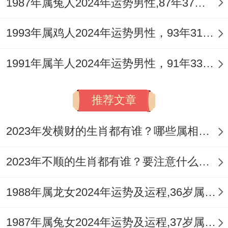
1987年属兔人2024年运势男性,87年37岁属兔男2024年每月运程怎么样
路，由身体康健，伴定期检查，借医疗建
议，尤注意心理健康，此释放压力，尽享受
1993年属鸡人2024年运势男性，93年31岁属鸡男2024年每月运程怎么样
生活，这保持积极，而不过度焦虑。
1991年属羊人2024年运势男性，91年33岁属羊男2024年每月运程怎么样
不忽视症状，除病从口入，两相结合，通盘
保养，从日常做起，正面对待健康，作好预
推荐文章
防，其疾病远离，他说健康是财富，说重视
2023年发横财的生肖都有谁？哪些属相财运旺盛？
身体，充分休息，据身体状况，或调整习
性，值不适时，当及时就医，起健康计划，
2023年不顺的生肖都有谁？要注意什么呢？
生肖鼠健康，只有自我管理，结合运动饮
食，依据医生建议。
1988年属龙女2024年运势及运程,36岁属龙人2024全年每月运势女性如何
每月运势详解
1987年属兔女2024年运势及运程,37岁属兔人2024全年每月运势女性如何