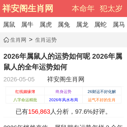
祥安阁生肖网
本命年
犯太岁
属鼠
属牛
属虎
属兔
属龙
属蛇
属马
>
生肖网
生肖运势
2026年属鼠人的运势如何呢 2026年属
鼠人的全年运势如何
2026-05-05
祥安阁生肖网
红线姻缘簿
终身运势
26财运不好化解
八字命运精批
2026年风水布局
运气不好的生肖
已有
156,863
人分析，
97.6%
好评。