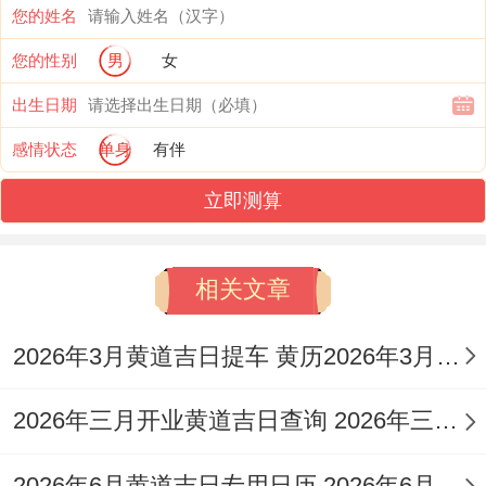
您的姓名
4.2026年2月19日· 星期四 · 农历正月初三 ·
您的性别
男
女
冲马煞南
。
出生日期
此日黄历信息显示忌「作灶」，但提及宜
感情状态
单身
有伴
「安灶」；可作参考，然需注意冲马煞南！
立即测算
5.2026年2月24日· 星期二 · 农历正月初八 ·
冲煞不详
。
相关文章
6.2026年2月26日· 星期四 · 农历正月初十 ·
2026年3月黄道吉日提车 黄历2026年3月提车吉日
冲牛煞西
。
2026年三月开业黄道吉日查询 2026年三月份开的是什么会
此日宜「装修」、「动土」，或与作灶相关,
但需注意冲牛煞西！
2026年6月黄道吉日专用日历 2026年6月黄道吉日一览表