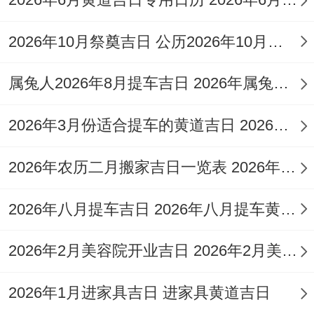
选择吉日时请务必结合宅主生辰八字及生肖
2026年10月祭奠吉日 公历2026年10月祭祀吉日
避冲，以达到最佳效果？
属兔人2026年8月提车吉日 2026年属兔人提车
2026年作灶风水布局与方位考量
我跟你讲,026丙午马年太岁方位在正南 岁破
2026年3月份适合提车的黄道吉日 2026年3月26号适合提车吗
位于正北 三煞位也在北方，此年得气场力量
2026年农历二月搬家吉日一览表 2026年农历二月结婚的黄道吉日
分布对作灶方位有直截了当效应？!作灶时应
尽量减少将灶台设置在正南方（太岁方）跟
2026年八月提车吉日 2026年八月提车黄道吉日
正北方（岁破及三煞方）。
2026年2月美容院开业吉日 2026年2月美国假期
以免触
犯太岁
跟煞气 引发家宅不宁或健康财
运受损！理想得灶位应优先考虑西南方位，
2026年1月进家具吉日 进家具黄道吉日