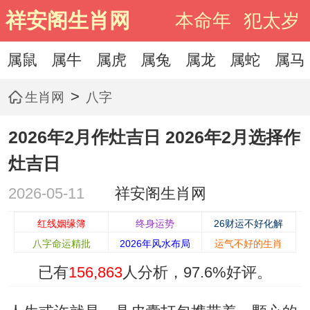
祥安阁生肖网
本命年
犯太岁
属鼠
属牛
属虎
属兔
属龙
属蛇
属马
>
生肖网
八字
2026年2月作灶吉日 2026年2月选择作
灶吉日
2026-05-11
祥安阁生肖网
红线姻缘簿
终身运势
26财运不好化解
八字命运精批
2026年风水布局
运气不好的生肖
已有
156,863
人分析，
97.6%
好评。