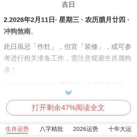
2.2026年2月11日· 星期三 · 农历腊月廿四 ·
冲狗煞南
。
此日虽忌「作灶」，但宜「装修」，或可参
考进行相关准备工作，需注意规避生肖属狗
者！
3.2026年2月18日· 星期四 · 农历正月初三 ·
冲马煞南
。
打开剩余47%阅读全文
此日据载为2026年适宜装灶台得吉日之一
但本日黄历信息显示忌「作灶」 请谨慎参考
生肖运势
八字精批
2026运势
十年大运
并结合其他吉时考量！