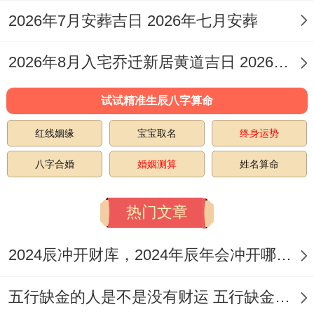
此方位在丙午年大吉，能助旺家运与食禄？
2026年7月安葬吉日 2026年七月安葬
至于紫白飞星布局，每年飞星方位会变动。
2026年8月入宅乔迁新居黄道吉日 2026年8月入新房日子
建议查阅当年具体飞星图以确定九宫方位吉
凶。力求将灶台设于生旺吉星飞临之方 如当
试试精准生辰八字算命
年得一白贪狼星（桃花人缘）、六白武曲星
红线姻缘
宝宝取名
终身运势
（偏财机遇）或八白左辅星（正财旺运）所
八字合婚
婚姻测算
姓名算命
在方位，也避开二黑病符星、五黄煞星等凶
星所在方位！
热门文章
2024辰冲开财库，2024年辰年会冲开哪些人的财库
五行缺金的人是不是没有财运 五行缺金的人命运好不好