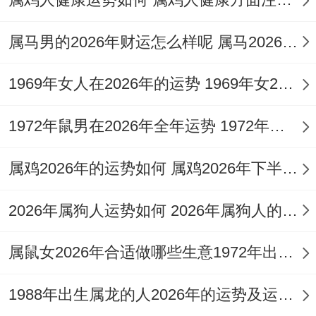
约束 「伤官」 的任性，才能在变革中立于
不败，对于身处管理层者，此年团队中易出
属马男的2026年财运怎么样呢 属马2026财运怎么样
现不服管束、创意分歧或核心人员流失的情
1969年女人在2026年的运势 1969年女2026年运势及运程
况，管理方式需刚柔并济。
建议在办公室或工作场所的东北文昌位摆放
1972年鼠男在2026年全年运势 1972年鼠男在2026年整体运势如何
一件 【
祥安阁登榜扬名
】 ，借助其 「麒麟
属鸡2026年的运势如何 属鸡2026年下半年运势如何
吐书」 跟 「文昌高塔」 的意象，稳固权
印，启发智谋，化解是非，使才华得以在正
2026年属狗人运势如何 2026年属狗人的全年运势及运程
确的轨道上施展，达成名利双收之局。
属鼠女2026年合适做哪些生意1972年出生的 属鼠女2026年的运势
2026丙午年财运运势详解
1988年出生属龙的人2026年的运势及运程 1988年出生属蛇一生
流年天干丙火为食神。是生财的源泉，地支