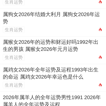
活跃，事业开局有得力助手或合作伙伴出
生肖运势
现，但财星不显，多为筹划阶段，实质性进
属狗女2026年结婚大利月 属狗女2026年运
账少，健康注意旧疾复发。
势
生肖运势
农历二月（辛卯月）：官星合身。事业上得
上级认可或官方助力，是建立秩序、规范流
属猴女2026年的运势和财运好吗1992年出
程的好时机，正财稳定，但卯午相破，暗藏
生的男孩 属猴女2026年元月运势
小人谨言慎行。
生肖运势
农历三月（壬辰月）：偏印坐库，灵感迸
属鸡女2026年全年运势及运程1993年出生
的命运 属鸡女2026年幸运色是什么
发，利于研究、策划等幕后工作。财库被
生肖运势
冲，有意外开销或财务计划变更。家庭事务
需多费心。
2026年属羊人的全年运势男性1991 2026年
属羊人的全年运势及运程