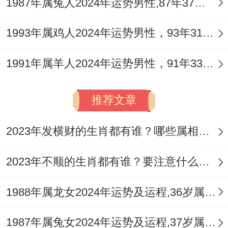
1987年属兔人2024年运势男性,87年37岁属兔男2024年每月运程怎么样
火势，守护财库，使得财气既能蓬勃而生，
1993年属鸡人2024年运势男性，93年31岁属鸡男2024年每月运程怎么样
又能积聚不散。
1991年属羊人2024年运势男性，91年33岁属羊男2024年每月运程怎么样
2026丙午年感情姻缘运势
推荐文章
红鸾星动未显，然伤官桃花气息弥漫，对于
已婚的1974年属虎男士，流年伤官合入婚姻
2023年发横财的生肖都有谁？哪些属相财运旺盛？
宫，代表着夫妻间交流增加，但言谈间易因
2023年不顺的生肖都有谁？要注意什么呢？
心直口快而无意伤及对方，或因专注于事业
创新而忽视家庭经营，造成伴侣心生怨怼。
1988年属龙女2024年运势及运程,36岁属龙人2024全年每月运势女性如何
外合内冲之象提示。需警惕因工作应酬或异
1987年属兔女2024年运势及运程,37岁属兔人2024全年每月运势女性如何