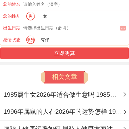
年支寅木相合，代表着事业上将迎来重大转
您的姓名
折或跨界合作的机遇，特别是关联南方市
您的性别
男
女
场、互联网、新媒体或能源项目，极易一鸣
出生日期
惊人。
感情状态
单身
有伴
将「禄神」跟「驿马」结合。主变动中生
立即测算
财，常有出差、外派、搬迁或工作环境改变
之事，此变动多为利好，需主动把握，但七
相关文章
杀星亦暗藏于太岁之中这代表着在高速发展
1985属牛女2026年适合做生意吗 1985属牛女2026年属牛的全年运势
的过程中将遭遇强劲对手、严苛监管或突如
其来的压力事件，容易有口舌官非。
1996年属鼠的人在2026年的运势怎样 1996年属鼠的喜用神是什么
只有时刻以 「正印」 的智慧与规则意识来
属鸡人健康运势如何 属鸡人健康方面注意什么