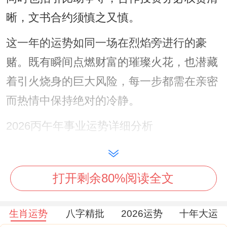
晰，文书合约须慎之又慎。
这一年的运势如同一场在烈焰旁进行的豪
赌。既有瞬间点燃财富的璀璨火花，也潜藏
着引火烧身的巨大风险，每一步都需在亲密
而热情中保持绝对的冷静。
2026丙午年事业运势详细分析
「伤官佩印」 跟 「禄马交驰」 是本年度事
业运势的核心注解。
打开剩余80%阅读全文
伤官代表颠覆性思维、卓越技能与不羁的才
生肖运势
八字精批
2026运势
十年大运
华。而流年地支午火恰为伤官旺地，与命主