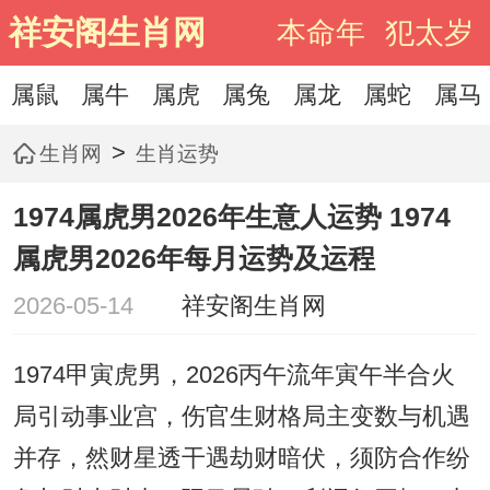
祥安阁生肖网
本命年
犯太岁
属鼠
属牛
属虎
属兔
属龙
属蛇
属马
>
生肖网
生肖运势
1974属虎男2026年生意人运势 1974
属虎男2026年每月运势及运程
2026-05-14
祥安阁生肖网
1974甲寅虎男，2026丙午流年寅午半合火
局引动事业宫，伤官生财格局主变数与机遇
并存，然财星透干遇劫财暗伏，须防合作纷