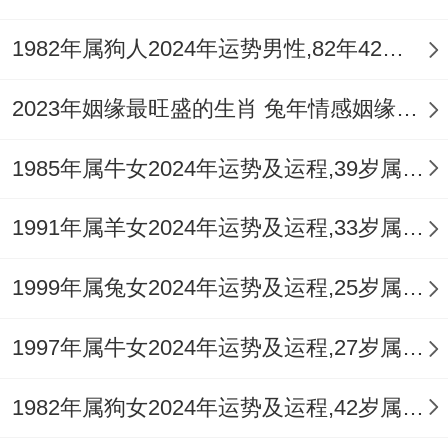
地相处而产生的含糊缘分，此类桃花多为露
水情缘，且易引发家庭风波，处理不当则会
1982年属狗人2024年运势男性,82年42岁属狗男2024年每月运程怎么样
损及名誉与财运，对于单身者，伤官年遇到
2023年姻缘最旺盛的生肖 兔年情感姻缘运比较旺的属相
的异性多半性格鲜明、才华出众，但关系发
展快、波动也大，难以稳定，且易陷入多角
1985年属牛女2024年运势及运程,39岁属牛人2024全年每月运势女性如何
关系或短暂亲密而热情，尽管有浪漫邂逅，
1991年属羊女2024年运势及运程,33岁属羊人2024全年每月运势女性如何
但正缘信号不强。
此年维系感情的关键在于 「印星」 所代表
1999年属兔女2024年运势及运程,25岁属兔人2024全年每月运势女性如何
的包容与责任感，多进行家庭活动，换位思
1997年属牛女2024年运势及运程,27岁属牛人2024全年每月运势女性如何
考，以柔克刚，伴侣间可共同佩戴 【祥安阁
九艳利贵手链】 ，借助其增进沟通、化解误
1982年属狗女2024年运势及运程,42岁属狗人2024全年每月运势女性如何
场的能量，为感情注入温与稳定的气场，抵