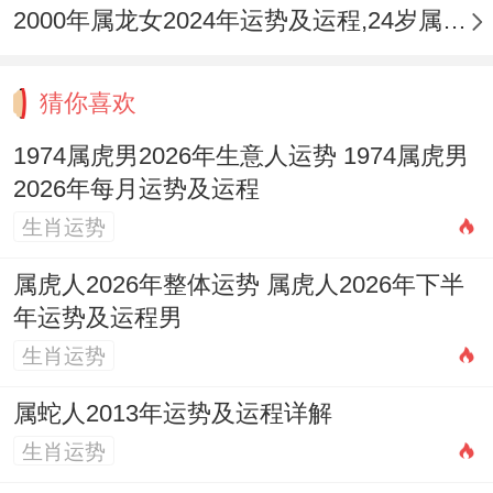
2000年属龙女2024年运势及运程,24岁属龙人2024全年每月运势女性如何
御外缘干扰。
2026丙午年平安健康运势
猜你喜欢
「火炎土燥」、是本年健康运势的重要基
1974属虎男2026年生意人运势 1974属虎男
调。寅木遇午火，木气被泄过度，需重点关
2026年每月运势及运程
注肝胆为你，神经为你及眼睛的健康，易出
生肖运势
现失眠多梦，头晕目眩、肝火旺盛，血压不
属虎人2026年整体运势 属虎人2026年下半
稳等问题。
年运势及运程男
生肖运势
伤官亦主外伤与血光。从事机械，运动或经
常驾车出行者，须格外注意安全，防范突发
属蛇人2013年运势及运程详解
事故，夏季（农历四、五、六月）火势最
生肖运势
旺，是上述问题的高发期，需避免熬夜，暴