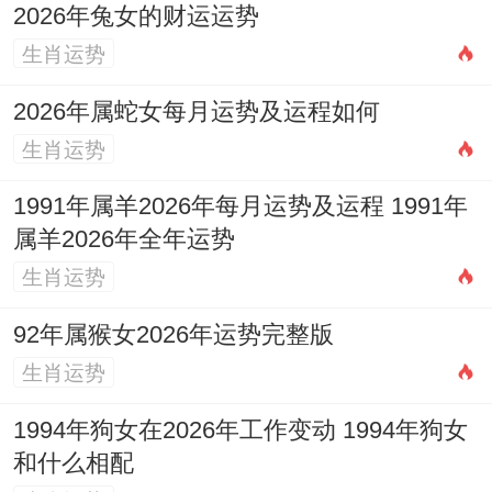
2026年兔女的财运运势
饮暴食及过量饮酒。
生肖运势
随着事业奔波，驿马星动，出差旅行频繁，
2026年属蛇女每月运势及运程如何
需注意劳逸结合，防范水土不服及肠胃急
生肖运势
症，建议可在车内悬挂 【祥安阁一路畅行车
1991年属羊2026年每月运势及运程 1991年
挂】 ，借助其平安出行的寓意，为频繁的移
属羊2026年全年运势
动增添一份安定保障，通过定期体检、增加
生肖运势
绿色饮食、练习冥想等方式，可有效平衡过
92年属猴女2026年运势完整版
旺的火气，养护木之根本。
生肖运势
1974年属虎人2026年每月运势精解
1994年狗女在2026年工作变动 1994年狗女
农历正月（庚寅月）：比肩坐禄。人脉条件
和什么相配