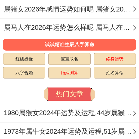
午火伤官是其延伸，构成伤官生财之局，预
属猪女2026年感情运势如何呢 属猪女2026年运势及运程完整版
示财运重要来源于主动开拓、技术创新、品
属马人在2026年运势怎么样呢 属马人在2026年的运势怎么样
牌溢价或个人IP的变现，偏财星透出，机遇
多但变数大，常有意外之财或投资回报，但
试试精准生辰八字算命
因其与劫财同气相求，财富格局呈现剧烈的
红线姻缘
宝宝取名
终身运势
波动性，有「过路财神」之象。
八字合婚
婚姻测算
姓名算命
比肩夺财的风险在农历正月、四月、七月尤
为显著。切忌与亲朋发生金钱借贷或为人作
热门文章
保，合伙生意须明细账目，防止因利益分配
1980属猴女2024年运势及运程,44岁属猴人2024全年每月运势女性如何
不均而造成关系破裂甚至诉讼，正财方面薪
金收入稳定，但伤官心性可能对现有收入结
1973年属牛女2024年运势及运程,51岁属牛人2024全年每月运势女性如何
构产生不满，从而引发跳槽或兼职的念头。