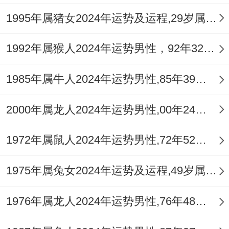
1995年属猪女2024年运势及运程,29岁属猪人2024全年每月运势女性如何
投资方面火旺之年份利于与文化、餐饮、美
容、能源相关的范围但切忌盲目跟风高风险
1992年属猴人2024年运势男性，92年32岁属猴男2024年每月运程怎么样
的投机行为，因财星坐虚，表面繁荣之下可
1985年属牛人2024年运势男性,85年39岁属牛男2024年每月运程怎么样
能根基不稳，全年理财步骤应以「稳」为
主，凭借专业技能 拓展收入渠道，并将流动
2000年属龙人2024年运势男性,00年24岁属龙男2024年每月运程怎么样
资金适度转化为实物资产或进行稳健的长期
1972年属鼠人2024年运势男性,72年52岁属鼠男2024年每月运程怎么样
规划。
可随身佩戴 【
祥安阁阳火得意
吊坠】 。其
1975年属兔女2024年运势及运程,49岁属兔人2024全年每月运势女性如何
「离卦」 跟 「升腾火苗」 的造型，正合丙
1976年属龙人2024年运势男性,76年48岁属龙男2024年每月运程怎么样
午年火旺之势，意在加强命主自身火五行能
量以生财，同时以黑曜石之水性来平衡过旺