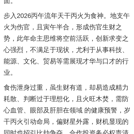
面。
步入2026丙午流年天干丙火为食神。地支午
火为伤官，且寅午半合，形成伤官生财之
势，此年命主思维将空前活跃，创新求变之
心强烈，不满足于现状，尤利于从事科技、
能源、文化、贸易等需展现才华与口才的行
业。
食伤泄身过重，虽生财有道，却易造成精力
耗散、判断过于理想化，且火旺木焚，需防
心血管、眼部及肝胆在领域 的健康预警，岁
干丙火引动命局，偏财星外露，财机显现的
同时也招引比劫争夺，合作投资务必权责清