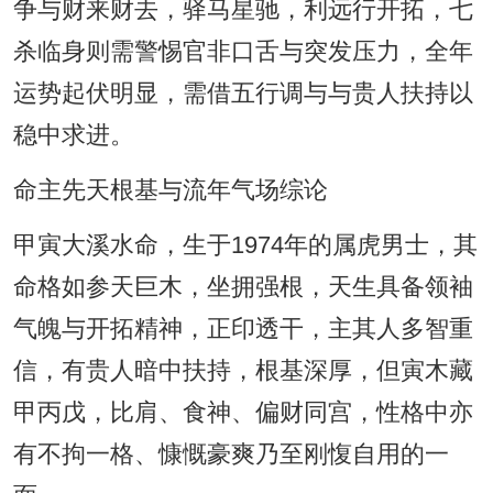
争与财来财去，驿马星驰，利远行开拓，七
杀临身则需警惕官非口舌与突发压力，全年
运势起伏明显，需借五行调与与贵人扶持以
稳中求进。
命主先天根基与流年气场综论
甲寅大溪水命，生于1974年的属虎男士，其
命格如参天巨木，坐拥强根，天生具备领袖
气魄与开拓精神，正印透干，主其人多智重
信，有贵人暗中扶持，根基深厚，但寅木藏
甲丙戊，比肩、食神、偏财同宫，性格中亦
有不拘一格、慷慨豪爽乃至刚愎自用的一