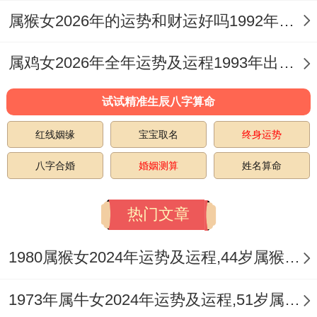
属猴女2026年的运势和财运好吗1992年出生的男孩 属猴女2026年元月运势
其利于从事与文化传播、教育培训、法律咨
询或能源科技等相关行业的你。
属鸡女2026年全年运势及运程1993年出生的命运 属鸡女2026年幸运色是什么
将视野投向投资范围流年天干丙火通明，的
试试精准生辰八字算命
确可能点燃市场中部分短线机遇的火花
红线姻缘
宝宝取名
终身运势
对于嗅觉敏锐的你，确有在股市、基金或特
八字合婚
婚姻测算
姓名算命
别指定收藏品领域获得额外进账的机缘
但这种 「偏财」运势，其本质犹如夏夜林间
热门文章
闪烁的萤火，美丽动人却难以捕捉与持久，
1980属猴女2024年运势及运程,44岁属猴人2024全年每月运势女性如何
绝不可视之为可依赖的常态收入来源。
本年命理结构中的一个关键警示在于：你正
1973年属牛女2024年运势及运程,51岁属牛人2024全年每月运势女性如何