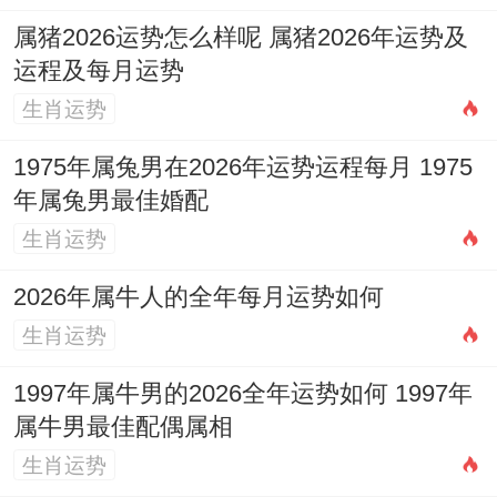
结合 「太阳」 贵人之力。当感情遇到困惑
属猪2026运势怎么样呢 属猪2026年运势及
或瓶颈时不妨向值得信赖的长辈或挚友坦诚
运程及每月运势
求助，他人的客观视角常能帮助你拨开「咸
生肖运势
池」星制造的幻象迷雾，看清问题的本质与
1975年属兔男在2026年运势运程每月 1975
核心。
年属兔男最佳婚配
1977年属蛇人2026年平安健康运势
生肖运势
病符星 飞临，直指你2026年的健康宫位，
2026年属牛人的全年每月运势如何
这是一盏明确的年度健康警示灯
生肖运势
此星五行属土，性主沉滞与消耗，标记着潜
1997年属牛男的2026全年运势如何 1997年
属牛男最佳配偶属相
伏的、慢性的健康问题，以及因外界病气感
生肖运势
染而引发的状况。