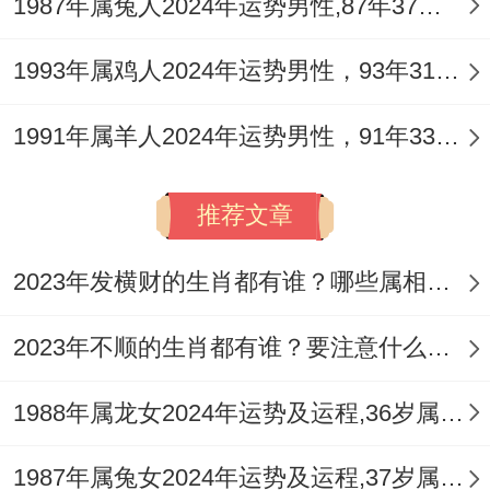
1987年属兔人2024年运势男性,87年37岁属兔男2024年每月运程怎么样
遗忘或家庭防盗漏洞，都可能成为 「劫财」
1993年属鸡人2024年运势男性，93年31岁属鸡男2024年每月运程怎么样
应验的意外途径。
尽管理财环境暗流潜藏。但「太阳」的贵人
1991年属羊人2024年运势男性，91年33岁属羊男2024年每月运程怎么样
效应仍能提供关键庇护，在进行重大财务决
策的节点，不妨虚心请教资深且信誉良好的
推荐文章
专业顾问，其客观建议或许能成为助你避开
2023年发横财的生肖都有谁？哪些属相财运旺盛？
暗礁的导航图。
2023年不顺的生肖都有谁？要注意什么呢？
借助传统民俗智慧稳固财气根基亦为良策，
例如在代表正财位的正东方，安放一件名为
1988年属龙女2024年运势及运程,36岁属龙人2024全年每月运势女性如何
【
祥安阁聚宝皆财
】 的吉祥摆件。
1987年属兔女2024年运势及运程,37岁属兔人2024全年每月运势女性如何
此物以「白菜」谐音「百财」。巧妙结合金