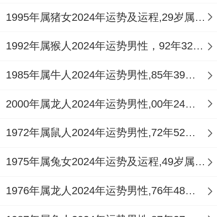
行于 「劫财大运」 ...内
1995年属猪女2024年运势及运程,29岁属猪人2024全年每月运势女性如何
此运程特性，好比于繁华市集携重金而行，
1992年属猴人2024年运势男性，92年32岁属猴男2024年每月运程怎么样
周遭既有真诚的合作者，也难免混入窥伺之
辈
1985年属牛人2024年运势男性,85年39岁属牛男2024年每月运程怎么样
其在财务层面的直接显化，便是合作分利时
2000年属龙人2024年运势男性,00年24岁属龙男2024年每月运程怎么样
的纠纷、合同条款的隐藏陷阱、或因一时轻
信而造成的财物损失。
1972年属鼠人2024年运势男性,72年52岁属鼠男2024年每月运程怎么样
特别是关联重大合资、入股或民间借贷决策
1975年属兔女2024年运势及运程,49岁属兔人2024全年每月运势女性如何
时务必反复核验，如履薄冰
1976年属龙人2024年运势男性,76年48岁属龙男2024年每月运程怎么样
除了对外部的风险防范。自身财富管理疏失
亦不可不防，例如电子支付失误、贵重物品