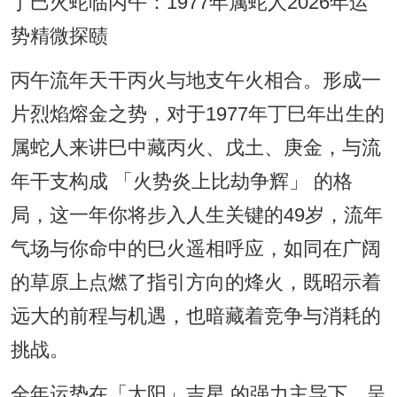
丁巳火蛇临丙午：1977年属蛇人2026年运
势精微探赜
丙午流年天干丙火与地支午火相合。形成一
片烈焰熔金之势，对于1977年丁巳年出生的
属蛇人来讲巳中藏丙火、戊土、庚金，与流
年干支构成 「火势炎上比劫争辉」 的格
局，这一年你将步入人生关键的49岁，流年
气场与你命中的巳火遥相呼应，如同在广阔
的草原上点燃了指引方向的烽火，既昭示着
远大的前程与机遇，也暗藏着竞争与消耗的
挑战。
全年运势在「太阳」吉星 的强力主导下，呈