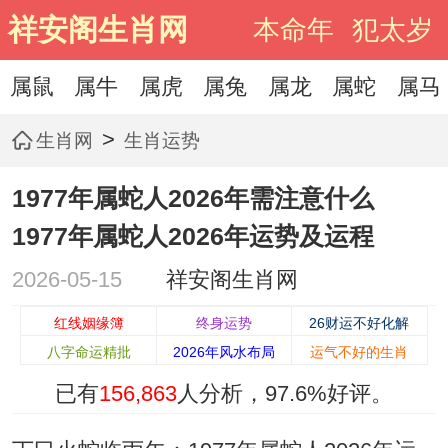
祥安阁生肖网
本命年
犯太岁
属鼠
属牛
属虎
属兔
属龙
属蛇
属马
>
生肖网
生肖运势
1977年属蛇人2026年需注意什么
1977年属蛇人2026年运势及运程
2026-05-15
祥安阁生肖网
红线姻缘簿
终身运势
26财运不好化解
八字命运精批
2026年风水布局
运气不好的生肖
已有
156,863
人分析，
97.6%
好评。