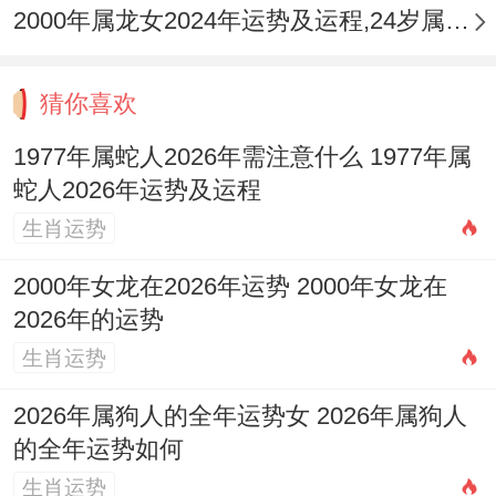
一场有关忠诚与理智的考验
2000年属龙女2024年运势及运程,24岁属龙人2024全年每月运势女性如何
对于已婚的77年属蛇人「咸池」的挑战性尤
猜你喜欢
为突出
1977年属蛇人2026年需注意什么 1977年属
它可能表现为外界勾引的悄然增多，或夫妻
蛇人2026年运势及运程
双方因各自忙于事业（尤其是受 「太阳」
生肖运势
星驱动）而造成的沟通减少、情感温差拉
2000年女龙在2026年运势 2000年女龙在
大。
2026年的运势
本年你需格外警惕因工作应酬或心灵空虚而
生肖运势
引发的含糊情愫，哪怕始于无心之失，也可
2026年属狗人的全年运势女 2026年属狗人
能如星火燎原，对既有家庭稳固造成难以弥
的全年运势如何
合的裂痕。
生肖运势