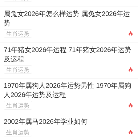
但命理玄妙之处在于转化，「咸池」并非全
属兔女2026年怎么样运势 属兔女2026年运
然凶星
势
生肖运势
若能以清醒的理智驾驭其能量，亦可将其转
化为增进夫妻情趣、重燃爱火的催化剂
71年猪女2026年运程 71年猪女2026年运势
及运程
其核心关键在于，夫妻双才能否主动创造高
生肖运势
质量的共处时光，将对外释放的吸引力向内
1970年属狗人2026年运势男性 1970年属狗
回收，倾注于彼此身上。
人2026年运势及运程
当外界光影缭乱、勾引频现时内在的默契、
生肖运势
信任与共同坚守的承诺，才是情感方舟穿越
2002年属马2026年学业如何
迷雾最可靠的压舱石。
生肖运势