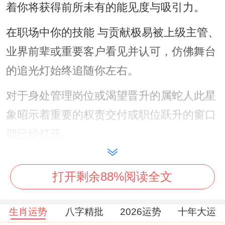
着你将获得前所未有的能见度与吸引力。
在职场中你的技能 与贡献极易被上级主管、
业界前辈或重要客户看见并认可，仿佛舞台
的追光灯始终追随你左右。
对于身处管理岗位或渴望晋升的属蛇人此星
象昭示着重要的权责交付或职位跃升的窗口
期已经打开。
文昌贵人 的同步入驻，则为这份显赫的运势
打开剩余88%阅读全文
注入了深邃的智慧与巧思
它不直接赋予权柄。却能大幅提升你获取权
生肖运势
八字精批
2026运势
十年大运
柄所需的「智力资本」，不管是资质认证考