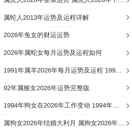
处于高压状态。
若不能善加调节，劳逸失衡，便可能为 「病
属蛇人2013年运势及运程详解
符」星 的负面作用打开通道
2026年兔女的财运运势
将健康管理提升到与事业进取同等重要的战
略高度，是本年行稳致远的不二法门。
2026年属蛇女每月运势及运程如何
1977年属蛇人2026年财运运势
1991年属羊2026年每月运势及运程 1991年属羊2026年全年运势
正财星与偏财星 在丙午年受 「太阳」 吉辉
92年属猴女2026年运势完整版
引动，于你的财帛宫呈现联动活跃之势
1994年狗女在2026年工作变动 1994年狗女和什么相配
这预示着你通过本职工作、专业服务或合法
经营所获得的正财收入渠道有望扩宽，薪资
属狗女2026年结婚大利月 属狗女2026年运势
提升或经营利润增长的可能性显著增强，尤