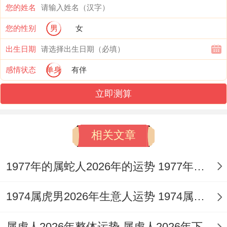
您的姓名
试、职称评审、方法竞标还是学术发表，你
您的性别
男
女
在这些「以文取胜」的场合将思如泉涌，表
出生日期
达精准，展现出超越常人的竞争力。
感情状态
单身
有伴
这对于需要策划、研发、法律或教育等行业
立即测算
的77年属蛇人尤为有利。
凭借 「太阳」同「文昌」 的双重加持，许
相关文章
多过去悬而未决的项目或陷入僵局的谈判，
有望在今年找到突破的关键锁钥。
1977年的属蛇人2026年的运势 1977年的属蛇女人的命
但需铭记，「太阳」亦标记着持续的精力输
1974属虎男2026年生意人运势 1974属虎男2026年每月运势及运程
出与高度曝光，可能造成工作量激增，长期
属虎人2026年整体运势 属虎人2026年下半年运势及运程男