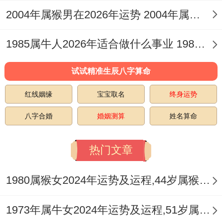
神」生财，正财来自职业表现，尤其利于管
2004年属猴男在2026年运势 2004年属猴男在2026虎年运势如何
理岗或专业技术人士，偏财受「劫财」作
用，投机行为易损，农历九月后「伤官」透
1985属牛人2026年适合做什么事业 1985属牛人最倒霉的是那几年
出，方可小试副业，建议重心放在主业积
试试精准生辰八字算命
累，偏财见好就收。
红线姻缘
宝宝取名
终身运势
3.有哪些投资理财的建议？
八字合婚
婚姻测算
姓名算命
遵循「印星护财」之路。以稳健资产配置为
热门文章
主，上半年可关注教育、医疗类长期投资；
下半年「财库」冲开，但需防冲动消费，避
1980属猴女2024年运势及运程,44岁属猴人2024全年每月运势女性如何
免与他人合伙高风险项目，尤其农历六月
「子午冲」时段，资金流动宜谨慎，若求财
1973年属牛女2024年运势及运程,51岁属牛人2024全年每月运势女性如何