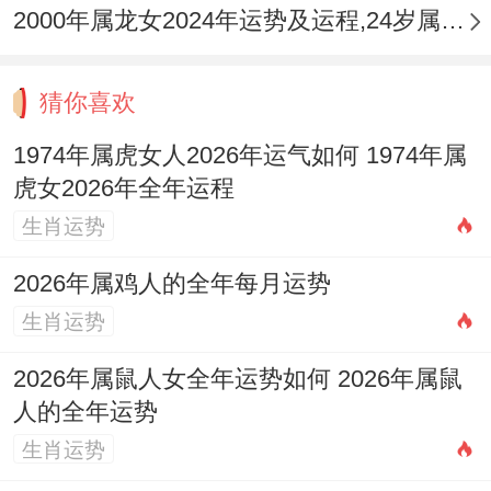
升，日常佩戴黑曜石材质的【
祥安阁阳火得
2000年属龙女2024年运势及运程,24岁属龙人2024全年每月运势女性如何
意
吊坠】，此吊坠以离卦火苗为形，能调与
命局火势，护身增智，化解事业烦扰。
猜你喜欢
四、感情运势：婚姻感情与人际关系
1974年属虎女人2026年运气如何 1974年属
虎女2026年全年运程
1.感情生活会有哪些变化？
生肖运势
「红鸾」星不动，感情趋于平稳，已婚者
2026年属鸡人的全年每月运势
「正官」守位，伴侣关系与谐，但「孤辰」
生肖运势
作用，易因忙碌忽略交流，秋季须防冷战，
2026年属鼠人女全年运势如何 2026年属鼠
单身者「桃花」暗藏，机遇多来自职场，农
人的全年运势
历四月、八月易遇心仪对象，但火旺性急，
生肖运势
不宜贸然表白。