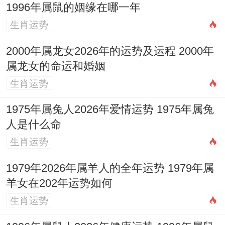
1996年属鼠的姻缘在哪一年
2.单身者有机遇脱单吗？
生肖运势
机遇隐现，需主动拓展社交，「咸池」桃花
2000年属龙女2026年的运势及运程 2000年
入局，聚会或旅行中易生情缘，但「劫煞」
属龙女的命运和婚姻
阻隔，谨防三角关系，建议佩戴【祥安阁九
生肖运势
艳利贵手链】，增强人缘魅力，催旺正缘，
1975年属兔人2026年爱情运势 1975年属兔
心态上以「食神」滋养自我，提升吸引力。
人是什么命
3.已婚者怎样维护婚姻与谐？
生肖运势
「夫妻宫」受火生，日常增添浪漫仪式可升
1979年2026年属羊人的全年运势 1979年属
羊女在202年运势如何
温感情，然「羊刃」伏藏，争执时忌翻旧
生肖运势
账，尤其农历五月午午自刑，多包容体谅，
共同参与文化活动中宫「桃花」位，如摆放