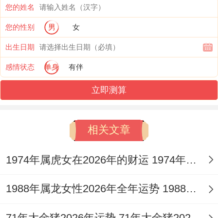
您的姓名
4.怎样把握2026年的运势趋势？
您的性别
男
女
顺应「木火通明」之局。主动开拓，尤利于
出生日期
文化、科技领域发展，但火旺耗木，需注意
感情状态
单身
有伴
劳逸结合，避免过度操劳，每月运势波动中
立即测算
把握农历三月、八月等「财官」旺月进取求
成；农历五月、十一月等「刑害」之期，则
相关文章
以守为主，风水上可在家中正南方位摆放
【
祥安阁瑞兽迎祥
】，化解五黄煞气，护佑
1974年属虎女在2026年的财运 1974年属虎女取名字
家宅安宁。
1988年属龙女性2026年全年运势 1988年属龙女一生命运及婚姻
二、财运分析：财富积累与风险管理
71年大金猪2026年运势 71年大金猪2026运势