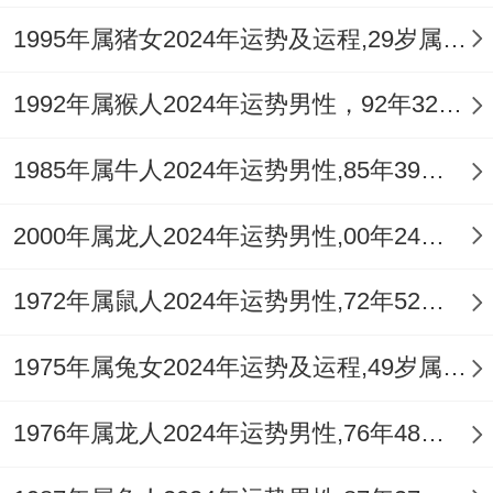
源广进，可在办公室正东方摆放【
祥安阁聚
1995年属猪女2024年运势及运程,29岁属猪人2024全年每月运势女性如何
宝皆财
】，增强正财能量。
4.需要避免的破财风险是什么？
1992年属猴人2024年运势男性，92年32岁属猴男2024年每月运程怎么样
「大耗」星隐现，意外支出增多，如医疗或
1985年属牛人2024年运势男性,85年39岁属牛男2024年每月运程怎么样
家庭维修，社交应忌攀比，减少无谓借贷，
2000年属龙人2024年运势男性,00年24岁属龙男2024年每月运程怎么样
冬季「官符」星扰，注意税务或合同纠纷，
务必核对条款，理财中忌贪快钱，火旺之年
1972年属鼠人2024年运势男性,72年52岁属鼠男2024年每月运程怎么样
易心浮，稳扎稳打方保财库不泄。
1975年属兔女2024年运势及运程,49岁属兔人2024全年每月运势女性如何
三、事业运程：职场发展与创业机遇
1976年属龙人2024年运势男性,76年48岁属龙男2024年每月运程怎么样
1.事业上会有哪些机遇？
「伤官」配印，创意灵感迸发，利于项目创