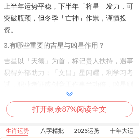
上半年运势平稳，下半年「将星」发力，可
突破瓶颈，但冬季「亡神」作祟，谨慎投
资。
3.有哪些重要的吉星与凶星作用？
吉星以「天德」为首，标记贵人扶持，遇事
易得外部助力；「文昌」星闪耀，利学习考
试，职业考证或创意工作事半功倍，凶星则
包括「劫煞」，主意外破财，秋季须防盗
失；「孤辰」星暗动，或感孤独，感情沟通
打开剩余87%阅读全文
需加强，吉凶命理互作用，建议聚焦「文
生肖运势
八字精批
2026运势
十年大运
昌」之力以化凶为吉。