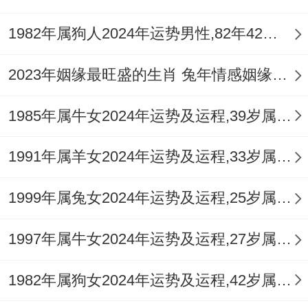
3.适合创业或跳槽吗？
1982年属狗人2024年运势男性,82年42岁属狗男2024年每月运程怎么样
跳槽宜在农历七月后。彼时「驿马」星动，
2023年姻缘最旺盛的生肖 兔年情感姻缘运比较旺的属相
异地机遇增多，创业则需分析，火旺之年适
1985年属牛女2024年运势及运程,39岁属牛人2024全年每月运势女性如何
合快节奏行业，如电商或咨询，但初始投入
忌过大，可先试水小众市场，整体事业运呈
1991年属羊女2024年运势及运程,33岁属羊人2024全年每月运势女性如何
上升曲线，耐心积累「食神」之力，年末必
有突破。
1999年属兔女2024年运势及运程,25岁属兔人2024全年每月运势女性如何
4.怎样提升事业运势？
1997年属牛女2024年运势及运程,27岁属牛人2024全年每月运势女性如何
强化「文昌」位布局，在书房东北方放置
1982年属狗女2024年运势及运程,42岁属狗人2024全年每月运势女性如何
【
祥安阁登榜扬名
】，助学业考运及职业晋