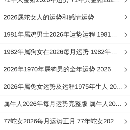
1.2026年财运总体趋势怎样？
2026属蛇女人的运势和感情运势
「正财」星稳固，主业收入可期，薪资或有
1981年属鸡男士2026年运势运程 1981年属鸡男的是什么命
上调，「偏财」星波动，投资理财收益起
伏，夏季易有短线机遇，但冬季慎防陷阱，
1982年属狗女在2026每月运势 1982年属狗女三个坎
整体财库丰盈，然「比肩」争财，合作事项
2026年1970年属狗男的全年运势 2026年1972年女鼠生肖运势
需明晰账目，避免利益纠纷，流年火旺，利
于火属性行业，如能源、餐饮，可适度布
2026年属兔女运势及运程1975年生人 2026年属兔女最佳结婚日子
局。
属牛人2026年每月运势完整版 属牛人2026年每月运势及运程详解
2.正财与偏财哪个更旺？
77蛇女2026每月运势正月 77年蛇女2026年每月运势及运程
正财为主，偏财为辅，甲木逢丙火，「食