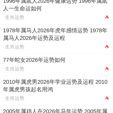
1996年属鼠人2026年健康运势 1996年属鼠
人一生命运如何
【
祥安阁鱼跃荷香
】，以双鱼荷叶标记与
生肖运势
美，促进家庭融洽。
1978年属马人2026年虎年感情运势 1978年
4.人际关系上需要看什么？
属马人2026年运势及运程
「天乙」贵人助力，朋友运佳，但「晦气」
生肖运势
星扰，慎交损友，避免钱财牵扯，亲子关系
77年蛇女2026年运势如何
「印星」化克，多关注子女教育，春季易有
生肖运势
代沟，耐心沟通为宜，整体人缘圈宜精简，
2010年属虎男2026年学业运势及运程 2010
重质不重量。
年属虎男孩起名用鸿
五、健康运程：身体健康与心理调适
生肖运势
1.2026年健康在领域 总体怎样？
2005年属鸡人在2026年马年运势 2005年属