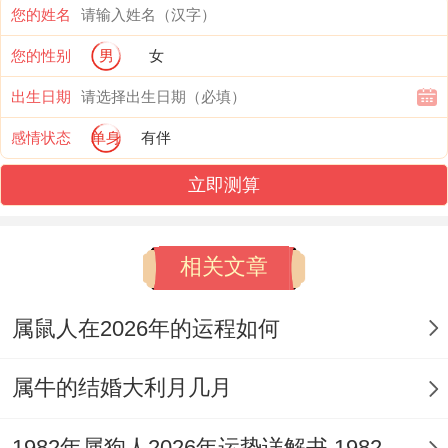
您的姓名
支关系中为「巳午相邻」，五行同为火，属
您的性别
男
女
于「比与」关系，这并非直接的「
犯太岁
」
出生日期
（刑、冲、破、害），但正如上述，火势过
感情状态
单身
有伴
旺反成负累。
立即测算
可以理解为，你与当年的「掌权者」（太
岁）是同一属性的「兄弟」或「同事」，表
相关文章
面上关系不错，但实际上内部竞争激烈，条
件 争夺暗涌，你需要在他的规则下行事，若
属鼠人在2026年的运程如何
自身命局本就火旺，则易因「帮身太过」而
陷入被动消耗，对于命局喜火的属蛇人此年
属牛的结婚大利月几月
则是机遇之年能借势而上。
1982年属狗人2026年运势详解书 1982年属狗人有几次婚姻