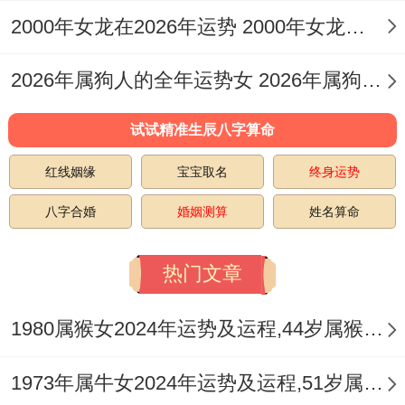
1.5 怎样从宏观上把握2026年的运势基调？
2000年女龙在2026年运势 2000年女龙在2026年的运势
综合来看2026年对属蛇女性是一个「动能生
2026年属狗人的全年运势女 2026年属狗人的全年运势如何
变。静则生燥」的年份，不宜固步自封，主
动求变、接受部分合理的变动与挑战，反而
试试精准生辰八字算命
是化解火旺淤塞之气的良方，重点在于「调
红线姻缘
宝宝取名
终身运势
候」，即引入「水」元素来平衡过旺的火
八字合婚
婚姻测算
姓名算命
势。
热门文章
这可以体现在多接触与水相关的行业、场
所。注重补水养生，培养冷静、柔与的处事
1980属猴女2024年运势及运程,44岁属猴人2024全年每月运势女性如何
心态，以及在布局上采用五行属水的吉祥色
（如黑色、蓝色）来中与环境。
1973年属牛女2024年运势及运程,51岁属牛人2024全年每月运势女性如何