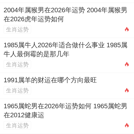
的东北方（文昌位）摆放【
祥安阁登榜扬
2004年属猴男在2026年运势 2004年属猴男
名
】摆件，能强力催旺文昌运势，助益考
在2026虎年运势如何
试，晋升、文案策划，让才华获得认可，从
生肖运势
而带动正财增长。
1985属牛人2026年适合做什么事业 1985属
三、感情婚姻运势详测：孤鸾逢驿马
牛人最倒霉的是那几年
生肖运势
3.1 单身属蛇女性的桃花运势怎样？
1991属羊的财运在哪个方向最旺
如前所述，「孤辰」星会带来一种「高处不
生肖运势
胜寒」或「知音难觅」的孤独感，可能自身
1965属蛇男在2026年运势如何 1965属蛇男
条件不错，但总觉得身边缺乏真正理解自己
在2012健康运
的人，「红鸾」同「驿马」同宫，预示着正
生肖运势
缘桃花很可能来自远方。