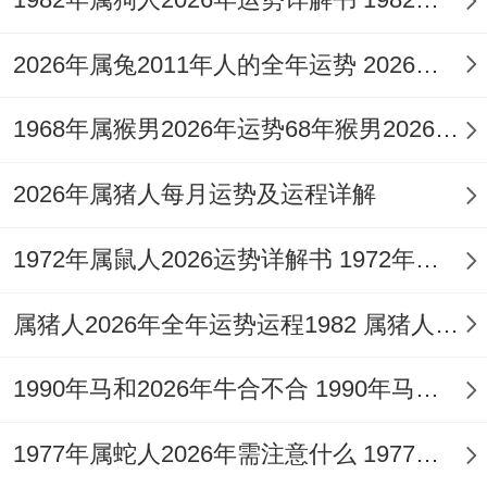
1.4 哪些吉星与凶星会发挥作用？
2026年属兔2011年人的全年运势 2026年属兔2026年宝宝
星耀方面「驿马」星动。主导变动，远行、
奔波，这提示属蛇女性2026年可能会有较多
1968年属猴男2026年运势68年猴男2026年每月运势 1968年属猴男的子女运
的出差，旅行、搬迁或工作环境变动的机
2026年属猪人每月运势及运程详解
遇，在动中求发展，「孤辰」星入扰，此星
主孤寂，清冷，容易在感情或心理上产生孤
1972年属鼠人2026运势详解书 1972年属鼠人19年运势
独感，或与伴侣沟通减少，但值得欣慰的是
属猪人2026年全年运势运程1982 属猪人2026年运势及破解方法
「红鸾」星在远方隐隐而动，同「驿马」结
合，代表着新的感情机缘很可能出现在异
1990年马和2026年牛合不合 1990年马和2026年牛相克吗
地，旅途或学习进修的场合中而非固守的原
地。
1977年属蛇人2026年需注意什么 1977年属蛇人2026年运势及运程