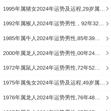
可于办公室或家居正北方（2026年岁破方。
1995年属猪女2024年运势及运程,29岁属猪人2024全年每月运势女性如何
亦为坎宫水位）摆放【
祥安阁象运亨通
】摆
1992年属猴人2024年运势男性，92年32岁属猴男2024年每月运程怎么样
件，以水象之力，既顺应方位气场，又能润
局招财，平衡火炎。
1985年属牛人2024年运势男性,85年39岁属牛男2024年每月运程怎么样
二、事业财运详细分析：机遇与挑战并存
2000年属龙人2024年运势男性,00年24岁属龙男2024年每月运程怎么样
2.1 事业上会出现哪些关键机遇？
1972年属鼠人2024年运势男性,72年52岁属鼠男2024年每月运程怎么样
「食神」星在火土相生的流年下。代表创
意，口才与专业技能，对于从事文化，教
1975年属兔女2024年运势及运程,49岁属兔人2024全年每月运势女性如何
育、设计，娱乐、咨询等需要展现才华行业
1976年属龙人2024年运势男性,76年48岁属龙男2024年每月运程怎么样
的属蛇女性，2026年是输出想法，建立个人
专业品牌的有利年份，「驿马」星动，则代