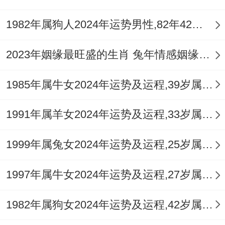
票、期货等，容易有损耗。
1982年属狗人2024年运势男性,82年42岁属狗男2024年每月运程怎么样
本年求财，更适合依靠「食神」生财，即凭
2023年姻缘最旺盛的生肖 兔年情感姻缘运比较旺的属相
借技艺，服务、创意变现，比劫夺财的隐患
始终存在，需防范因朋友，同事、合作伙伴
1985年属牛女2024年运势及运程,39岁属牛人2024全年每月运势女性如何
而破财，借钱，担保、合伙投资务必审慎，
合同条款需清晰。
1991年属羊女2024年运势及运程,33岁属羊人2024全年每月运势女性如何
2.3 职场人际关系需要看什么？
1999年属兔女2024年运势及运程,25岁属兔人2024全年每月运势女性如何
火旺之年人的脾气容易急躁。竞争意识增
1997年属牛女2024年运势及运程,27岁属牛人2024全年每月运势女性如何
强，比肩劫财林立，在职场中易遇到强劲的
竞争者，或是同僚间因利益、功劳分配产生
1982年属狗女2024年运势及运程,42岁属狗人2024全年每月运势女性如何
明争暗斗，你的能干与突出可能会无意中招