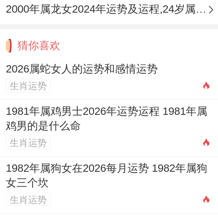
2000年属龙女2024年运势及运程,24岁属龙人2024全年每月运势女性如何
致嫉妒，务必保持低调谦与，避免锋芒毕
露，多做事少邀功，合作时权责利必须分
猜你喜欢
明，可以佩戴【祥安阁九艳利贵手链】，借
助其增进人缘、化解是非的能量，让职场人
2026属蛇女人的运势和感情运势
生肖运势
际更圆融，助力事业推进。
1981年属鸡男士2026年运势运程 1981年属
2.4 是否有创业或转行的时机？
鸡男的是什么命
「驿马」、配 「食神」 ，对于有创业想法
生肖运势
或考虑转行的属蛇女性，2026年是一个「调
1982年属狗女在2026每月运势 1982年属狗
研」同「试水」的年份，适合从事与
女三个坎
「动」、「火」、「土」相关的行业，如电
生肖运势
商，物流、能源，餐饮、文旅，心理咨询