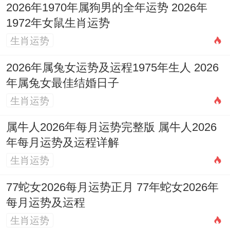
2026年1970年属狗男的全年运势 2026年
等，但切忌因一时冲动而全身投入，因为财
1972年女鼠生肖运势
星受克的整体格局未变，建议以小规模，轻
生肖运势
资产模式开始，或利用业余时间发展副业，
2026年属兔女运势及运程1975年生人 2026
在「动」中积累经历 、观察市场，待时机更
年属兔女最佳结婚日子
成熟后再做大决定。
生肖运势
2.5 怎样提升事业财运的整体运势？
属牛人2026年每月运势完整版 属牛人2026
核心是「以土泄火，以金生水」，多学习，
年每月运势及运程详解
沉淀（土），将过剩的精力转化为扎实的技
生肖运势
能与知识储备，关注与「金」相关的领域
77蛇女2026每月运势正月 77年蛇女2026年
（如金融，法律、精密技术），或佩戴白
每月运势及运程
色，金银色的饰品，以扶助财星，在办公桌
生肖运势