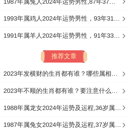
1987年属兔人2024年运势男性,87年37岁属兔男2024年每月运程怎么样
表着「动中得财」，那些需要经常出差，外
派、与外界交流，或关联国际贸易，物流、
1993年属鸡人2024年运势男性，93年31岁属鸡男2024年每月运程怎么样
网络传播等领域的工作，会更容易遇到突破
1991年属羊人2024年运势男性，91年33岁属羊男2024年每月运程怎么样
口，可能会有突然的***业务机遇，跨界合作
项目找上门。
推荐文章
2.2 财运走势怎样，哪些领域需谨慎？
2023年发横财的生肖都有谁？哪些属相财运旺盛？
正财星（辛金）藏于巳中受旺火克制。代表
着通过固定工作、主业获得的收入增长可能
2023年不顺的生肖都有谁？要注意什么呢？
有限，甚至感到付出多而回报慢，有「财来
1988年属龙女2024年运势及运程,36岁属龙人2024全年每月运势女性如何
财去」之感，偏财星（庚金）同样受克，故
而不宜进行高风险、短线投机的投资，如股
1987年属兔女2024年运势及运程,37岁属兔人2024全年每月运势女性如何