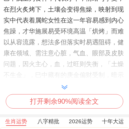
在烈火炙烤下，土壤会变得焦燥，映射到现
实中代表着属蛇女性在这一年容易感到内心
焦躁，才华施展易受环境高温「烘烤」而难
以从容流露，想法多但落实时易遇阻碍，健
康在领域、需注意心脏，气血、眼部及皮肤
问题，因火主心，血，过旺则失衡，「土燥
不生金」，巳中藏有的庚金偏财受制，暗示
求财过程会比较辛苦，需要更多耐心与方
法。
打开剩余90%阅读全文
1.3 属蛇女性在2026年与太岁关系怎样？
生肖运势
八字精批
2026运势
十年大运
生肖蛇（巳）与流年太岁马（午）在十二地