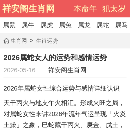
祥安阁生肖网
本命年
犯太岁
属鼠
属牛
属虎
属兔
属龙
属蛇
属马
>
生肖网
生肖运势
2026属蛇女人的运势和感情运势
2026-05-16
祥安阁生肖网
2026年属蛇女性综合运势与感情详细认识
天干丙火与地支午火相汇。形成火旺之局，
对属蛇女性来讲2026年流年气运呈现「火炎
土燥」之象，巳蛇藏干丙火、庚金、戊土，