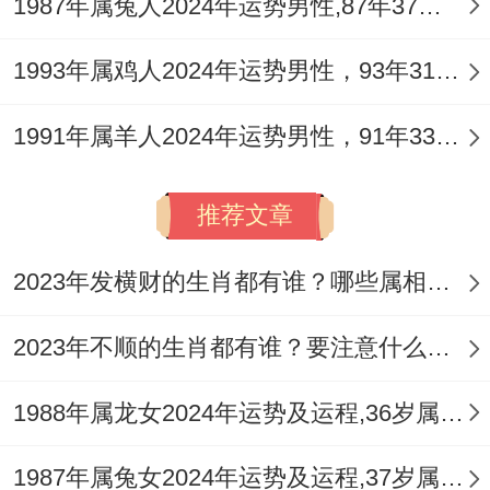
1987年属兔人2024年运势男性,87年37岁属兔男2024年每月运程怎么样
依据中医五行理论。火旺则克金，金主肺与
1993年属鸡人2024年运势男性，93年31岁属鸡男2024年每月运程怎么样
呼吸道，因此在季节交替、流感高发期，要
1991年属羊人2024年运势男性，91年33岁属羊男2024年每月运程怎么样
特别注意咽喉与呼吸为你的保养，多喝水，
保持空气流通。
推荐文章
以日常习性来讲建立规律的作息至关重要。
尤其要保证充足的睡眠来「滋阴降火」，培
2023年发横财的生肖都有谁？哪些属相财运旺盛？
养部分静心的爱好，如阅读、绘画、书法或
2023年不顺的生肖都有谁？要注意什么呢？
聆听舒缓音乐，帮助平复心绪。
1988年属龙女2024年运势及运程,36岁属龙人2024全年每月运势女性如何
充分利用流年天厨星的吉性。可以在家人的
指导下认识部分膳食养生知识，多食用部分
1987年属兔女2024年运势及运程,37岁属兔人2024全年每月运势女性如何