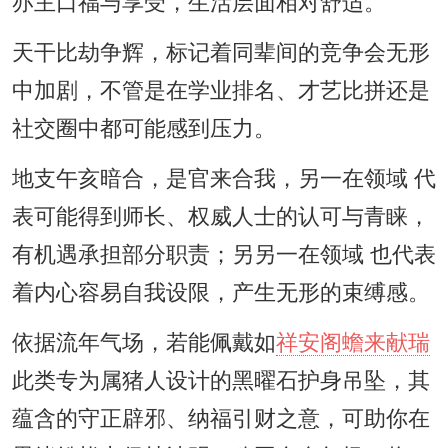
亦主口福与享受，生活层面相对舒适。
天干比劫争辉，标记着同辈间的竞争会无形
中加剧，不管是在学业排名、才艺比拼还是
社交圈中都可能感到压力。
地支午亥暗合，是官来合我，另一在领域 代
表可能得到师长、权威人士的认可与青睐，
有机遇承担部分职责；另另一在领域 也代表
着内心容易自我设限，产生无形的束缚感。
依据流年气场，若能佩戴如
祥安阁蟾来献瑞
此类专为属猪人设计的黑曜石护身吊坠，其
蕴含的守正辟邪、纳福引财之意，可助你在