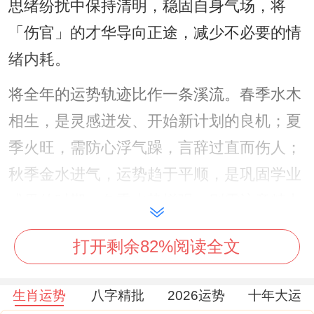
思绪纷扰中保持清明，稳固自身气场，将
「伤官」的才华导向正途，减少不必要的情
绪内耗。
将全年的运势轨迹比作一条溪流。春季水木
相生，是灵感迸发、开始新计划的良机；夏
季火旺，需防心浮气躁，言辞过直而伤人；
秋季金水进气，运势趋于平顺，是巩固学业
成果的时期；冬季水势增强，则需注意精力
分配，避免因过度投入兴趣爱好而作用主
打开剩余82%阅读全文
业。
纵观全年虽偶有波澜。但财官双美的潜在吉
生肖运势
八字精批
2026运势
十年大运