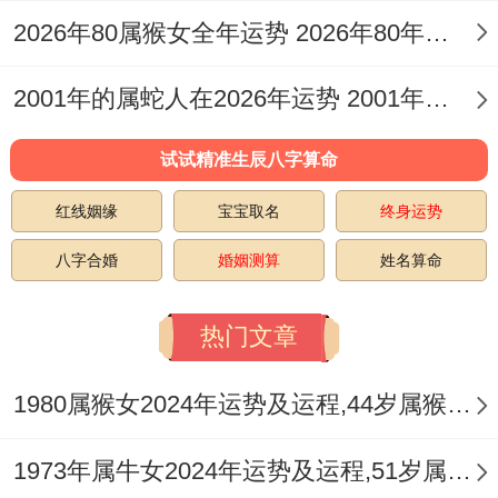
从具体月份来看农历正月、三月与七月是学
2026年80属猴女全年运势 2026年80年属猴男运势
业运势的高峰期，适合进行详细学习与攻克
难题，农历五月与十一月则思绪容易受外界
2001年的属蛇人在2026年运势 2001年的属蛇文化公司
干扰，考试发挥或有波动，需提前调整心
试试精准生辰八字算命
态，做好充分准备，伤官特性也代表着你们
可能会对传统刻板的教学方式产生质疑，更
红线姻缘
宝宝取名
终身运势
渴望自主寻找。
八字合婚
婚姻测算
姓名算命
这虽是好学精神，可若处理不当，易与师长
热门文章
产生观念冲突，学会以建设性的方式表达观
点，平衡好创新与基础之间的关系，是本年
1980属猴女2024年运势及运程,44岁属猴人2024全年每月运势女性如何
学业成功的重要课题。
1973年属牛女2024年运势及运程,51岁属牛人2024全年每月运势女性如何
三、健康与安全：水火既济，重在调心