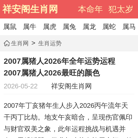
祥安阁生肖网
本命年
犯太岁
属鼠
属牛
属虎
属兔
属龙
属蛇
属马
>
生肖网
生肖运势
2007属猪人2026年全年运势运程
2007属猪人2026最旺的颜色
2026-05-22
祥安阁生肖网
2007年丁亥猪年生人步入2026丙午流年天
干丙丁比劫。地支午亥暗合，呈现伤官佩印
与财官双美之象，此年运程挑战与机遇并