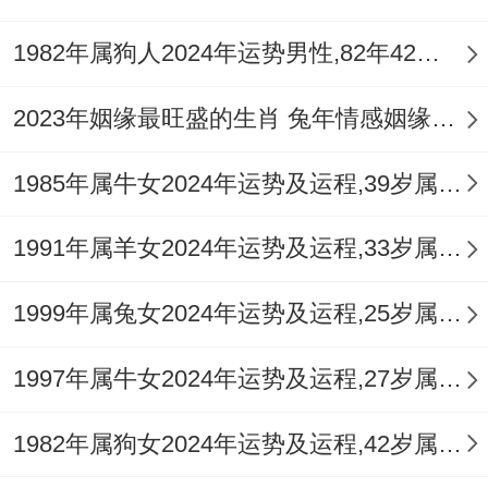
润肺降火、滋养心神的食物，让身体从内部
得到调与，健康是承载所有运势的根基，维
1982年属狗人2024年运势男性,82年42岁属狗男2024年每月运程怎么样
护好身心的平衡，才可以让其他在领域 的好
2023年姻缘最旺盛的生肖 兔年情感姻缘运比较旺的属相
运顺利展开。
1985年属牛女2024年运势及运程,39岁属牛人2024全年每月运势女性如何
四、人际与情感：比劫林立，以与为贵
如前所述，天干比劫显露，是本年人际关系
1991年属羊女2024年运势及运程,33岁属羊人2024全年每月运势女性如何
的核心特征，这预示着你们的社交圈子会扩
1999年属兔女2024年运势及运程,25岁属兔人2024全年每月运势女性如何
大，能结识更多朋友，在团队活动与集体项
目中也能体验到 camaraderie（同伴情
1997年属牛女2024年运势及运程,27岁属牛人2024全年每月运势女性如何
谊），但「比劫」的另一面就是竞争与消
1982年属狗女2024年运势及运程,42岁属狗人2024全年每月运势女性如何
耗。