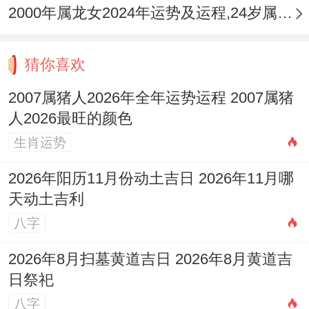
你可能会发现，身边的朋友或同学在不知不
2000年属龙女2024年运势及运程,24岁属龙人2024全年每月运势女性如何
觉中变成了某种程度的「对手」，在条件 、
机遇甚至他人的关注度上存在争夺，值此流
猜你喜欢
年关键在于调整心态，将「竞争」视为共同
2007属猪人2026年全年运势运程 2007属猪
进步的推动力，而非对立矛盾的来源，学习
人2026最旺的颜色
合作与分享，往往能化敌为友，将比劫的负
生肖运势
面作用转化为共赢的动力。
2026年阳历11月份动土吉日 2026年11月哪
天动土吉利
在家庭关系方面午亥暗合。官印之气与父母
八字
宫产生联系，这代表着与父母、长辈的沟通
整体是顺畅的，容易获得他们的支持，唯伤
2026年8月扫墓黄道吉日 2026年8月黄道吉
日祭祀
官星有时会让你显得固执己见，在面临长辈
八字
的管束或建议时可能产生叛逆情绪，记住，