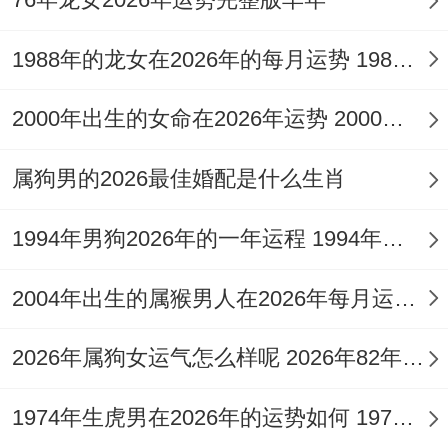
但流年同时见劫煞。这提示需格外警惕两个
1988年的龙女在2026年的每月运势 1988年龙女2026年的全年运势
问题：一是学习上易出现「一知半解」的情
2000年出生的女命在2026年运势 2000年出生的龙女孩的婚姻
况，以为自己懂了，实则基础不够扎实；二
是容易在取得一点成绩后骄傲自满，或受到
属狗男的2026最佳婚配是什么生肖
同伴不良习气的作用而分心。
1994年男狗2026年的一年运程 1994年男狗2026年运势如何
结合星象，在书房或书桌的东北方文昌位，
安放一件
祥安阁登榜扬名
摆件，借助其「麒
2004年出生的属猴男人在2026年每月运势 2004年出生的什么生肖
麟镇守、文昌高照」的象意，能有效强化专
2026年属狗女运气怎么样呢 2026年82年属狗女全年完整运气
注力，激发求知欲，助你在学业竞争中保持
领先优点 ，将文昌星的效力发挥到极致。
1974年生虎男在2026年的运势如何 1974年生虎男2026年婚姻感情运势