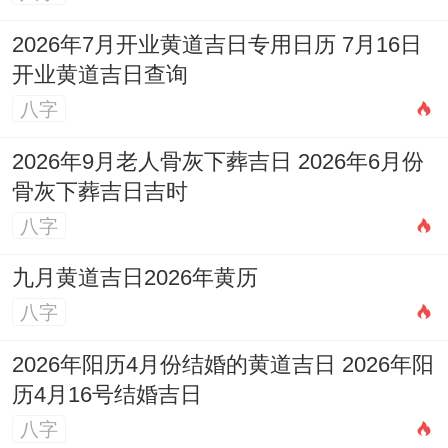
官印代表保护与智慧，坦诚的交流远比沉默
2026年7月开业黄道吉日专用日历 7月16日
的对抗更能解决问题。
开业黄道吉日查询
八字
对于朦胧的情感萌芽。流年并无明显的桃花
星动，且比劫环伺，不宜过早投入或公开，
2026年9月老人骨灰下葬吉日 2026年6月份
骨灰下葬吉日吉时
以免陷入复杂的人际困扰，作用重要目标，
八字
保持纯洁的友谊，是本年更明智的选择。
九月黄道吉日2026年黄历
五、财富与物质：财星不显，稳守为上
八字
对于尚在求学阶段的2007年属猪人来讲自立
2026年阳历4月份结婚的黄道吉日 2026年阳
的财富运势并非主流，流年财星藏而不露，
历4月16号结婚吉日
代表着通过自身努力直接获取较大额收入的
八字