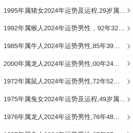
1995年属猪女2024年运势及运程,29岁属猪人2024全年每月运势女性如何
流年地支午火与生肖亥水构成水火既济之
象。大体上看全年并无严重的健康灾厄星入
1992年属猴人2024年运势男性，92年32岁属猴男2024年每月运程怎么样
命，身体素质尚可，精力充沛，伤官心性叠
1985年属牛人2024年运势男性,85年39岁属牛男2024年每月运程怎么样
加午火之旺，需特别注意「火」相关的问
题。
2000年属龙人2024年运势男性,00年24岁属龙男2024年每月运程怎么样
一是心火旺，表现为情绪容易激动，烦躁、
1972年属鼠人2024年运势男性,72年52岁属鼠男2024年每月运程怎么样
失眠，或因学习压力大而产生焦虑感；二是
实质性的「火」险，如利用电器，参与户外
1975年属兔女2024年运势及运程,49岁属兔人2024全年每月运势女性如何
剧烈运动时需格外注意安全，防止烫伤，擦
1976年属龙人2024年运势男性,76年48岁属龙男2024年每月运程怎么样
伤或中暑。