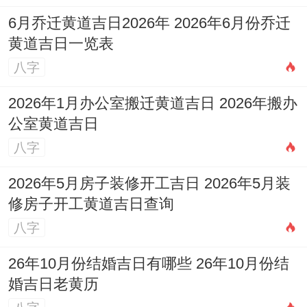
机遇不多，重要的「财源」仍来自家庭的支
6月乔迁黄道吉日2026年 2026年6月份乔迁
持。
黄道吉日一览表
但「伤官」生「财」的潜流存在。你们可能
八字
会通过展现才艺（如参赛获奖）、从事简单
2026年1月办公室搬迁黄道吉日 2026年搬办
的创意劳动（如设计、制作手工艺品）或凭
公室黄道吉日
借优异的学业表现获得奖学金、红包等额外
八字
奖赏。
2026年5月房子装修开工吉日 2026年5月装
问题是比劫透干，也主消费欲望增强，容易
修房子开工黄道吉日查询
为了面子、人情或一时兴起而产生计划外的
八字
开支，如频繁请客、购买非必需的电子产品
26年10月份结婚吉日有哪些 26年10月份结
或潮流物品等，造成钱财的耗散。
婚吉日老黄历