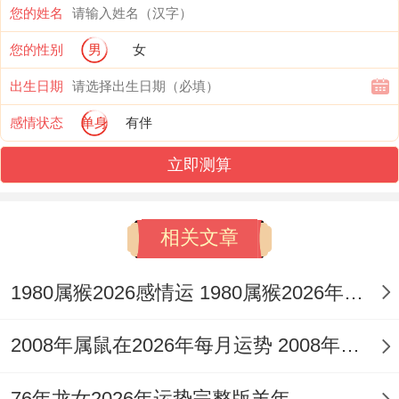
利因素始终存在，代表着通过个人努力，完
您的姓名
全可能在学业或重要比赛中取得实质性荣誉
您的性别
男
女
与收获，关键在于是否能够专注目标，化解
出生日期
外在的竞争与内在的纷扰。
感情状态
单身
有伴
二、学业运势详解：文昌入命，戒骄戒躁
立即测算
文昌星与词馆星在流年运势中闪烁。对学子
而言无疑是吉兆，这预示着2026年你们的学
相关文章
习技能 、理解力与记忆力都将处于高位，尤
1980属猴2026感情运 1980属猴2026年感情运势
其对文科，艺术、设计，编程等需要想象力
与表达力的学科，会感到得心应手，部分学
2008年属鼠在2026年每月运势 2008年属鼠在2026年学业
生可能还会在写作，辩论、科技创新等比赛
中取得亮眼成绩。
76年龙女2026年运势完整版羊年