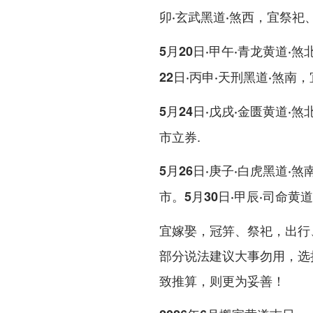
，宜祭祀
卯·玄武黑道·煞西
5月20日·甲午·青龙黄道·煞
，
22日·丙申·天刑黑道·煞南
5月24日·戊戌·金匮黄道·煞
市立券.
5月26日·庚子·白虎黑道·煞
市。
5月30日·甲辰·司命黄道
宜嫁娶，冠笄、祭祀，出行
部分说法建议大事勿用，选
致推算，则更为妥善！