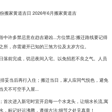
中许多禁忌意在趋吉避凶...
:搬迁路线要记得
方位禁忌
之所，亦需避开已知的三煞方位及太岁方位。
日落前完成，切忌夜间入宅。以免招惹不良之气。
人员
安排妥当后再行入住；搬迁当日，家人应同气悦色，避免
当天不可空手入屋...
；首次进入新宅时宜开启每一个水龙头，让细水长流,寓
水，标记好运沸腾，遵循古法;细节之处见真章！