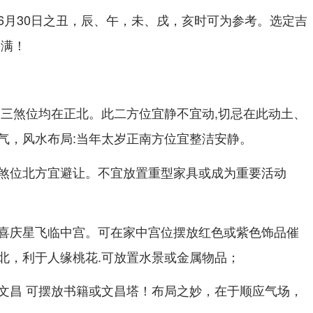
6月30日之丑，辰、午，未、戌，亥时可为参考。选定吉
圆满！
及三煞位均在正北。此二方位宜静不宜动,切忌在此动土、
气，
:当年太岁正南方位宜整洁安静。
风水布局
煞位北方宜避让。不宜放置重型家具或成为重要活动
喜庆星飞临中宫。可在家中宫位摆放红色或紫色饰品催
北，利于人缘桃花.可放置水景或金属物品；
文昌 可摆放书籍或文昌塔！布局之妙，在于顺应气场，