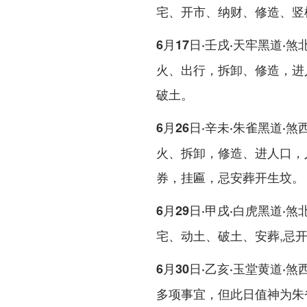
宅、开市、纳财、修造、竖
6月17日·壬戌·天牢黑道·煞
火、出行，拆卸、修造，进
破土。
6月26日·辛未·朱雀黑道·煞
火、拆卸，修造、进人口，
券，挂匾，忌安葬开生坟。
6月29日·甲戌·白虎黑道·煞
宅、动土、破土、安葬,忌开
6月30日·乙亥·玉堂黄道·煞
多项事宜，但此日值神为朱