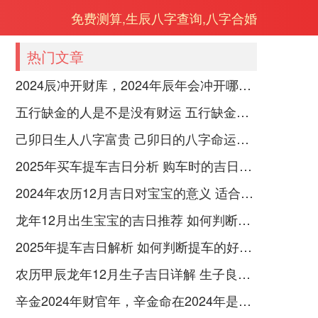
免费测算,生辰八字查询,八字合婚
热门文章
2024辰冲开财库，2024年辰年会冲开哪些人的财库
五行缺金的人是不是没有财运 五行缺金的人命运好不好
己卯日生人八字富贵 己卯日的八字命运如何
2025年买车提车吉日分析 购车时的吉日与禁忌
2024年农历12月吉日对宝宝的意义 适合龙年宝宝出生的日子有哪些
龙年12月出生宝宝的吉日推荐 如何判断吉日是否适合宝宝
2025年提车吉日解析 如何判断提车的好日子
农历甲辰龙年12月生子吉日详解 生子良辰的影响因素
辛金2024年财官年，辛金命在2024年是财官年还是财印年