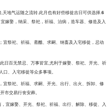
,天地气运随之流转.此月也有好些移徙吉日可供选择.
6
，宜嫁娶，纳采、祭祀，祈福、治病，造车器、修造及入
；宜祭祀、祈福、斋醮、求嗣、纳畜及入宅移徙，忌动
此日百无禁忌、万事皆宜,尤利于嫁娶、祭祀、开光、祈
人口、入宅移徙等众多事项。
，宜祭祀、祈福、求嗣、开光、出行、出火、拆卸、修
娶开市交易行丧安葬。
，宜嫁娶、开光、祭祀、祈福、出行、解除、移徙、入
南