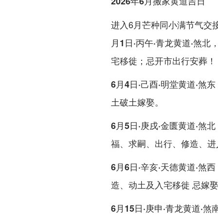
2026年6月搬家黄道吉日
进入6月芒种同小满节气交接
月1日·丙午·青龙黄道·煞北
宅移徙；忌开市出行安葬！
6月4日·己酉·明堂黄道·煞东
土破土嫁娶。
6月5日·庚戌·金匮黄道·煞北
福、求嗣、出行、修造、进
6月6日·辛亥·天德黄道·煞西
造、动土及入宅移徙 忌嫁
6月15日·庚申·青龙黄道·煞