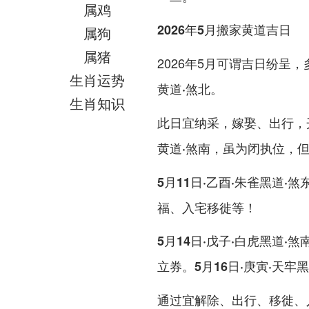
属鸡
2026年5月搬家黄道吉日
属狗
属猪
2026年5月可谓吉日纷呈
生肖运势
。
黄道·煞北
生肖知识
此日宜纳采，嫁娶、出行，
，虽为闭执位，但
黄道·煞南
5月11日·乙酉·朱雀黑道·煞
福、入宅移徙等！
5月14日·戊子·白虎黑道·煞
立券。
5月16日·庚寅·天牢
通过宜解除、出行、移徙、