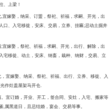
柱、上梁！
,宜嫁娶，纳采、订盟，祭祀、祈福，求嗣、开光，出
北
人口、入宅移徙，安床、交易，立券、挂匾;忌动土掘井
;宜嫁娶，祭祀、祈福，求嗣、开光，出行、解除，出
西
入宅移徙、动土，安床、纳畜，栽种、纳财，交易、立
，宜嫁娶、纳采、祭祀、祈福、出行、立券、移徙、入
北
光作灶盖屋架马开仓.
。宜订婚，开业、开工，签合同、安灶，入宅、搬家等
西
雀,属黑道日，且忌结婚，宴会、交易等事。