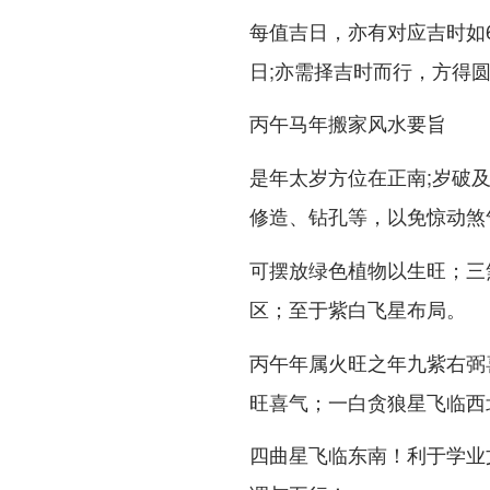
每值吉日，亦有对应吉时如
日;亦需择吉时而行，方得
丙午马年搬家风水要旨
是年太岁方位在正南;岁破
修造、钻孔等，以免惊动煞
可摆放绿色植物以生旺；三
区；至于
。
紫白飞星布局
丙午年属火旺之年九紫右弼
旺喜气；一白贪狼星飞临西
四曲星飞临东南！利于学业