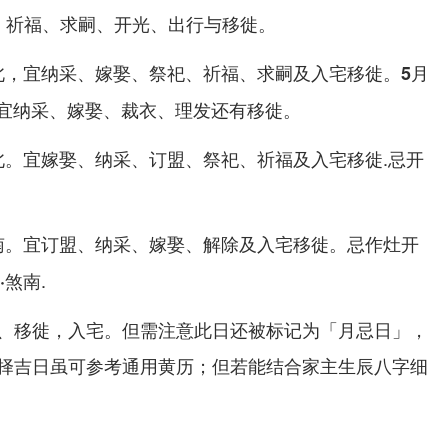
、祈福、求嗣、开光、出行与移徙。
，宜纳采、嫁娶、祭祀、祈福、求嗣及入宅移徙。
北
5月
宜纳采、嫁娶、裁衣、理发还有移徙。
。宜嫁娶、纳采、订盟、祭祀、祈福及入宅移徙.忌开
北
。宜订盟、纳采、嫁娶、解除及入宅移徙。忌作灶开
南
.
·煞南
、移徙，入宅。但需注意此日还被标记为「月忌日」，
择吉日虽可参考通用黄历；但若能结合家主生辰八字细