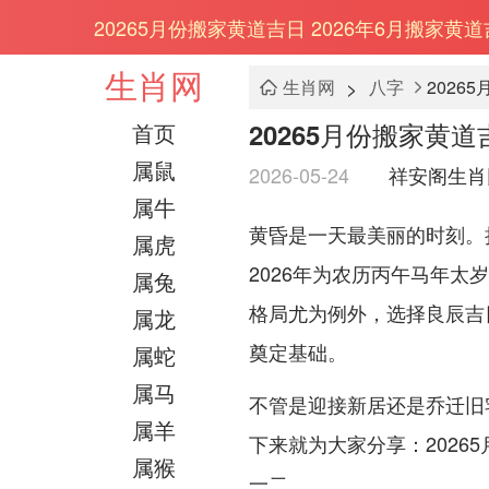
20265月份搬家黄道吉日 2026年6月搬家黄道
生肖网
>
生肖网
八字
2026
20265月份搬家黄道
首页
属鼠
2026-05-24
祥安阁生肖
属牛
黄昏是一天最美丽的时刻。
属虎
2026年为农历丙午马年太
属兔
格局尤为例外，选择良辰吉
属龙
奠定基础。
属蛇
属马
不管是迎接新居还是乔迁旧
属羊
下来就为大家分享：2026
属猴
一二。