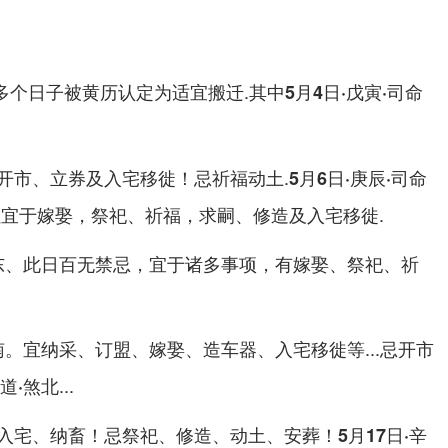
，多个日子被黄历认定为适宜搬迁.其中
5月4日·戊寅·司命
开市、立券及入宅移徙！忌祈福动土.
5月6日·庚辰·司命
宜于嫁娶，祭祀、祈福，求嗣、修造及入宅移徙.
、此日百无禁忌，宜于诸多事项，有嫁娶、祭祀、祈
东
。宜纳采、订盟、嫁娶、造车器、入宅移徙等...忌开市
南
...
黑道·煞北
入宅、纳畜！忌祭祀、修造、动土、安葬！
5月17日·辛