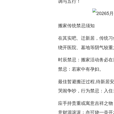
调与五行！
搬家传统禁忌须知
在其实吧、迁新居，传统习俗
绕开医院、墓地等阴气较重
：搬家活动务必在
时辰禁忌
：若家中有孕妇。
禁忌
最佳暂避搬迁过程,待新居
哭闹争吵，
：入住
行为禁忌
应手持贵重或寓意吉祥之物
意财源滚滚；亦可烧一壶开