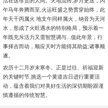
活在这珍贵的人间。天地流转,岁月更迭，丙
午马年奔腾而至,火运旺盛之势贯穿始终，此
年天干丙属火 地支午同样属火，纳音为天河
水，形成了火旺遇水的特别格局，预示着一
年既充斥活力又需智慧调与...值此年景，行
事择吉而动，顺应天时方能得其助益;诸事顺
遂。
农历十二月岁末寒冬。正是过往、祈福迎新
的关键时节,挑选一个黄道吉日进行重要活
动，蕴含着我们对美好生活的深切期盼跟谨
慎遵循的传统智慧。