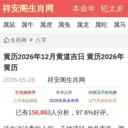
祥安阁生肖网
本命年
犯太岁
属鼠
属牛
属虎
属兔
属龙
属蛇
属马
>
生肖网
八字
黄历2026年12月黄道吉日 黄历2026年
黄历
2026-05-26
祥安阁生肖网
红线姻缘簿
终身运势
26财运不好化解
八字命运精批
2026年风水布局
运气不好的生肖
已有
156,863
人分析，
97.6%
好评。